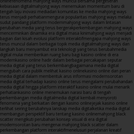
online
fenomena mahjong ways muncul bersama pergeseran
kebiasaan digital
mahjong ways menemukan momentum baru di
tengah laju inovasi media
dari komunitas ke media mahjong ways
terus menjadi perhatian
mengurai popularitas mahjong ways melalui
sudut pandang platform modern
mahjong ways dalam lintasan
perubahan media yang terus bergerak
perkembangan mahjong ways
mencerminkan dinamika era digital masa kini
mahjong ways menjadi
bagian dari kisah evolusi platform interaktif
mengapa mahjong ways
terus muncul dalam berbagai topik media digital
mahjong ways dan
langkah baru menyambut era teknologi yang terus berubah
media
digital mulai memberikan ruang baru bagi kasino online di era
modern
kasino online hadir dalam berbagai percakapan seputar
media digital yang terus berkembang
bagaimana media digital
mengubah cara publik melihat kasino online
kasino online dan peran
media digital dalam membentuk arus informasi modern
sorotan
media digital terhadap kasino online terus mengalami perubahan
dari
media digital hingga platform interaktif kasino online mulai menarik
perhatian
kasino online menemukan narasi baru di tengah
perkembangan media digital
media digital kembali menyoroti
fenomena yang berkaitan dengan kasino online
jejak kasino online
terlihat seiring berubahnya lanskap media digital
ketika media digital
membangun perspektif baru tentang kasino online
mahjong black
scatter mengikuti perubahan konsep visual di era digital
modern
sorotan baru mengenai mahjong black scatter dalam
perkembangan platform interaktif
menelusuri perjalanan kreatif