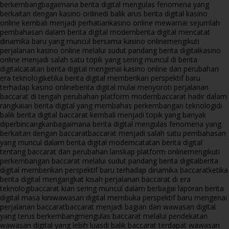
berkembang
bagaimana berita digital mengulas fenomena yang
berkaitan dengan kasino online
di balik arus berita digital kasino
online kembali menjadi perhatian
kasino online mewarnai sejumlah
pembahasan dalam berita digital modern
berita digital mencatat
dinamika baru yang muncul bersama kasino online
mengikuti
perjalanan kasino online melalui sudut pandang berita digital
kasino
online menjadi salah satu topik yang sering muncul di berita
digital
catatan berita digital mengenai kasino online dan perubahan
era teknologi
ketika berita digital memberikan perspektif baru
terhadap kasino online
berita digital mulai menyoroti perjalanan
baccarat di tengah perubahan platform modern
baccarat hadir dalam
rangkaian berita digital yang membahas perkembangan teknologi
di
balik berita digital baccarat kembali menjadi topik yang banyak
diperbincangkan
bagaimana berita digital mengulas fenomena yang
berkaitan dengan baccarat
baccarat menjadi salah satu pembahasan
yang muncul dalam berita digital modern
catatan berita digital
tentang baccarat dan perubahan lanskap platform online
mengikuti
perkembangan baccarat melalui sudut pandang berita digital
berita
digital memberikan perspektif baru terhadap dinamika baccarat
ketika
berita digital mengangkat kisah perjalanan baccarat di era
teknologi
baccarat kian sering muncul dalam berbagai laporan berita
digital masa kini
wawasan digital membuka perspektif baru mengenai
perjalanan baccarat
baccarat menjadi bagian dari wawasan digital
yang terus berkembang
mengulas baccarat melalui pendekatan
wawasan digital yang lebih luas
di balik baccarat terdapat wawasan