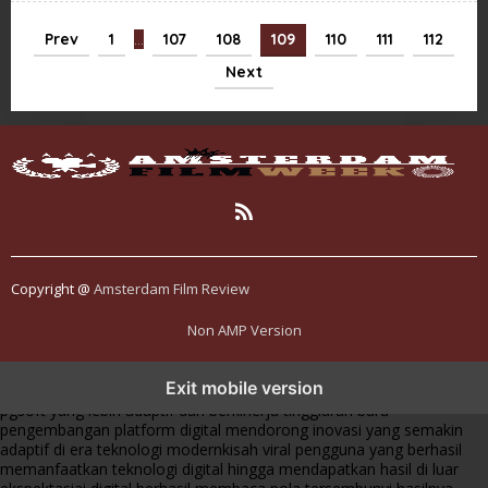
Prev
1
…
107
108
109
110
111
112
Next
Copyright @
Amsterdam Film Review
Non AMP Version
transformasi digital pragmatic play menjadi inspirasi baru dalam
Exit mobile version
menghadirkan inovasi berkualitas
ai digital menjadi kunci analisis data
pgsoft yang lebih adaptif dan berkinerja tinggi
arah baru
pengembangan platform digital mendorong inovasi yang semakin
adaptif di era teknologi modern
kisah viral pengguna yang berhasil
memanfaatkan teknologi digital hingga mendapatkan hasil di luar