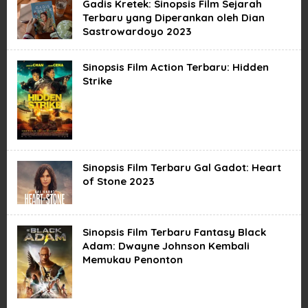
Gadis Kretek: Sinopsis Film Sejarah
Terbaru yang Diperankan oleh Dian
Sastrowardoyo 2023
Sinopsis Film Action Terbaru: Hidden
Strike
Sinopsis Film Terbaru Gal Gadot: Heart
of Stone 2023
Sinopsis Film Terbaru Fantasy Black
Adam: Dwayne Johnson Kembali
Memukau Penonton