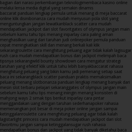
bagian dari narasi perkembangan teknologi
membaca kasino online
melalui lensa media digital yang semakin dinamis
baccarat panduan lengkap pemula untuk menang di meja baccarat
online klik disini
bonanza cara mudah menyusun pola slot yang
menguntungkan jangan lewatkan
black scatter cara mudah
mendapatkan jackpot dari slot favorit
gates of olympus jangan main
sebelum kamu tahu tips menang ini
parlay cara paling aman
menghasilkan uang dari taruhan judi online
poker pemula panduan
cepat meningkatkan skill dan menang berkali kali klik
sekarang
roulette cara menghitung peluang agar tidak kalah lagi
sugar
rush cara mudah mendapatkan bonus dan jackpot melimpah baca
tipsnya sekarang
wild bounty showdown cara mengatur strategi
taruhan yang efektif klik untuk tahu lebih banyak
baccarat rahasia
menghitung peluang yang bikin kamu jadi pemenang setiap saat
baca ini sekarang
black scatter panduan praktis memaksimalkan
peluang menang slot
bonanza panduan lengkap menang banyak dari
mesin slot terbaru pelajari sekarang
gates of olympus jangan main
sebelum kamu tahu tips menang ini
ingin menang konsisten di
mahjong ways 2 simak tips berikut ini
parlay cara pintar
menggandakan uang dengan taruhan sederhana
poker rahasia
memenangkan pot besar di meja poker online jangan sampai
ketinggalan
roulette cara menghitung peluang agar tidak kalah
lagi
starlight princess cara mudah mendapatkan jackpot dari slot
favoritmu jangan sampai ketinggalan
sugar rush rahasia
mendapatkan bonus dan jackpot yang tidak banyak diketahui baca