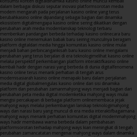
konsumsi konten digital
dinamika kasino online muncul kembali
dalam berbagai diskusi seputar inovasi platform
sorotan media
modern mengarah pada perjalanan kasino online yang terus
berubah
kasino online dipandang sebagai bagian dari dinamika
ekosistem digital
mengapa kasino online sering dikaitkan dengan
perubahan arah media modern
lanskap teknologi terbaru
memberikan pandangan berbeda terhadap kasino online
cara baru
kasino online menemukan babak baru seiring munculnya beragam
platform digital
dari media hingga komunitas kasino online mulai
menjadi bahan perbincangan
kisah baru kasino online mengalami
perubahan yang terus berjalan di era teknologi
melihat kasino online
melalui perspektif perkembangan platform interaktif
kasino online
kembali hadir dengan narasi yang berbeda di dunia digital
fenomena
kasino online terus menarik perhatian di tengah arus
modernisasi
arah kasino online menapaki baru dalam perjalanan
media digital global
mengulas kasino online dari sisi dinamika
platform dan perubahan zaman
mahjong ways menjadi bagian dari
perubahan peta media digital modern
ketika mahjong ways mulai
mengisi percakapan di berbagai platform online
membaca jejak
mahjong ways melalui perkembangan lanskap teknologi
mahjong
ways dan narasi baru yang muncul di era media interaktif
bagaimana
mahjong ways menarik perhatian komunitas digital modern
mahjong
ways hadir membawa warna berbeda dalam pembahasan
platform
sorotan terhadap mahjong ways kian meningkat di tengah
perubahan zaman
catatan mengenai mahjong ways dalam dinamika