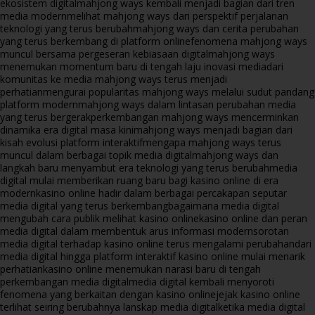
ekosistem digital
mahjong ways kembali menjadi bagian dari tren
media modern
melihat mahjong ways dari perspektif perjalanan
teknologi yang terus berubah
mahjong ways dan cerita perubahan
yang terus berkembang di platform online
fenomena mahjong ways
muncul bersama pergeseran kebiasaan digital
mahjong ways
menemukan momentum baru di tengah laju inovasi media
dari
komunitas ke media mahjong ways terus menjadi
perhatian
mengurai popularitas mahjong ways melalui sudut pandang
platform modern
mahjong ways dalam lintasan perubahan media
yang terus bergerak
perkembangan mahjong ways mencerminkan
dinamika era digital masa kini
mahjong ways menjadi bagian dari
kisah evolusi platform interaktif
mengapa mahjong ways terus
muncul dalam berbagai topik media digital
mahjong ways dan
langkah baru menyambut era teknologi yang terus berubah
media
digital mulai memberikan ruang baru bagi kasino online di era
modern
kasino online hadir dalam berbagai percakapan seputar
media digital yang terus berkembang
bagaimana media digital
mengubah cara publik melihat kasino online
kasino online dan peran
media digital dalam membentuk arus informasi modern
sorotan
media digital terhadap kasino online terus mengalami perubahan
dari
media digital hingga platform interaktif kasino online mulai menarik
perhatian
kasino online menemukan narasi baru di tengah
perkembangan media digital
media digital kembali menyoroti
fenomena yang berkaitan dengan kasino online
jejak kasino online
terlihat seiring berubahnya lanskap media digital
ketika media digital