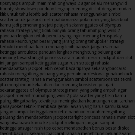
tipsnya
tips ampuh main mahjong ways 2 agar selalu menang
wild
bounty showdown panduan lengkap menang di slot dengan mudah
klik untuk tahu lebih
black scatter rahasia menggunakan simbol
scatter untuk jackpot melimpah
bonanza pola main yang bisa buat
kamu jadi pemenang sejati pelajari sekarang
gates of olympus
rahasia strategi yang tidak banyak orang tahu
mahjong wins 2
panduan lengkap untuk pemula yang ingin menang terus
parlay
rahasia keuntungan besar yang jarang orang tahu
poker strategi
terbukti membuat kamu menang lebih banyak jangan sampai
ketinggalan
roulette panduan lengkap menghitung peluang dan
menang besar
starlight princess cara mudah meraih jackpot dari slot
ini jangan sampai ketinggalan
sugar rush strategi rahasia
mendapatkan jackpot lebih cepat baca tipsnya sekarang
baccarat
rahasia menghitung peluang yang pemain profesional gunakan
black
scatter strategi rahasia menggunakan simbol scatter
bonanza teknik
jitu menghindari kekalahan dan menang konsisten pelajari
sekarang
gates of olympus strategi main yang paling ampuh agar
jackpot menantimu
mahjong wins 2 pola scatter yang bikin kamu
paling diingat
parlay teknik jitu meningkatkan keuntungan dari taruhan
parlay
poker teknik membaca gerak lawan yang harus kamu kuasai
jangan sampai ketinggalan
roulette panduan mudah menghitung
peluang dan mendapatkan jackpot
starlight princess rahasia main slot
yang bisa bawa kamu ke jackpot melimpah jangan sampai
ketinggalan
sugar rush tips cepat mendapatkan bonus besar di slot
favorit baca ini sekarang
baccarat rahasia menghitung peluang yang