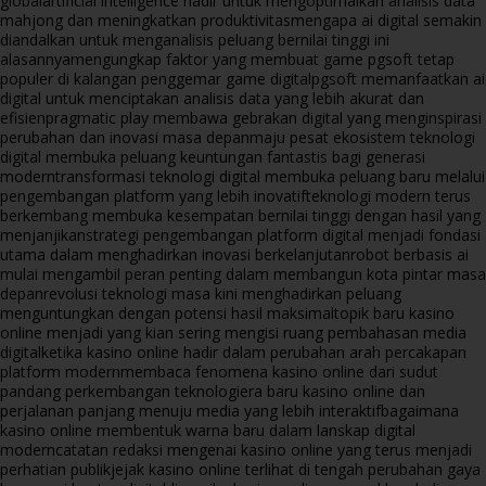
global
artificial intelligence hadir untuk mengoptimalkan analisis data
mahjong dan meningkatkan produktivitas
mengapa ai digital semakin
diandalkan untuk menganalisis peluang bernilai tinggi ini
alasannya
mengungkap faktor yang membuat game pgsoft tetap
populer di kalangan penggemar game digital
pgsoft memanfaatkan ai
digital untuk menciptakan analisis data yang lebih akurat dan
efisien
pragmatic play membawa gebrakan digital yang menginspirasi
perubahan dan inovasi masa depan
maju pesat ekosistem teknologi
digital membuka peluang keuntungan fantastis bagi generasi
modern
transformasi teknologi digital membuka peluang baru melalui
pengembangan platform yang lebih inovatif
teknologi modern terus
berkembang membuka kesempatan bernilai tinggi dengan hasil yang
menjanjikan
strategi pengembangan platform digital menjadi fondasi
utama dalam menghadirkan inovasi berkelanjutan
robot berbasis ai
mulai mengambil peran penting dalam membangun kota pintar masa
depan
revolusi teknologi masa kini menghadirkan peluang
menguntungkan dengan potensi hasil maksimal
topik baru kasino
online menjadi yang kian sering mengisi ruang pembahasan media
digital
ketika kasino online hadir dalam perubahan arah percakapan
platform modern
membaca fenomena kasino online dari sudut
pandang perkembangan teknologi
era baru kasino online dan
perjalanan panjang menuju media yang lebih interaktif
bagaimana
kasino online membentuk warna baru dalam lanskap digital
modern
catatan redaksi mengenai kasino online yang terus menjadi
perhatian publik
jejak kasino online terlihat di tengah perubahan gaya