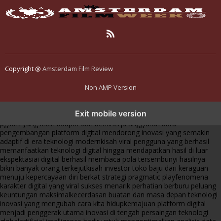
Copyright @
Amsterdam Film Review
Non AMP Version
transformasi digital pragmatic play menjadi inspirasi baru dalam
Exit mobile version
menghadirkan inovasi berkualitas
ai digital menjadi kunci analisis data
pgsoft yang lebih adaptif dan berkinerja tinggi
arah baru
pengembangan platform digital mendorong inovasi yang semakin
adaptif di era teknologi modern
kisah viral pengguna yang berhasil
memanfaatkan teknologi digital hingga mendapatkan hasil di luar
ekspektasi
ai digital berhasil membaca pola tersembunyi hasilnya
bikin banyak orang terkejut
kisah investor toko baju dari keraguan
menuju kepercayaan diri berkat strategi pragmatic play
fenomena
karakter digital yang viral sukses menarik perhatian berburu peluang
keuntungan maksimal
kecerdasan buatan dan masa depan teknologi
inovasi yang mengubah cara kita hidup
kemajuan platform digital
menjadi penggerak utama inovasi di tengah persaingan teknologi