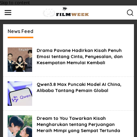
Skip to content
News Feed
A
m
Drama Pavane Hadirkan Kisah Penuh
s
Emosi tentang Cinta, Penyesalan, dan
t
Kesempatan Memulai Kembali
e
r
d
a
m
Qwen3.8 Max Puncaki Model AI China,
F
Alibaba Tantang Pemain Global
i
l
m
W
e
Dream to You Tawarkan Kisah
e
k
Mengharukan tentang Perjuangan
Meraih Mimpi yang Sempat Tertunda