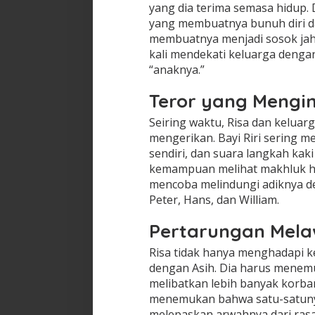
yang dia terima semasa hidup.
yang membuatnya bunuh diri da
membuatnya menjadi sosok jaha
kali mendekati keluarga denga
“anaknya.”
Teror yang Mengin
Seiring waktu, Risa dan keluar
mengerikan. Bayi Riri sering m
sendiri, dan suara langkah kaki
kemampuan melihat makhluk ha
mencoba melindungi adiknya d
Peter, Hans, dan William.
Pertarungan Mela
Risa tidak hanya menghadapi k
dengan Asih. Dia harus menem
melibatkan lebih banyak korba
menemukan bahwa satu-satuny
melepaskan arwahnya dari rasa 