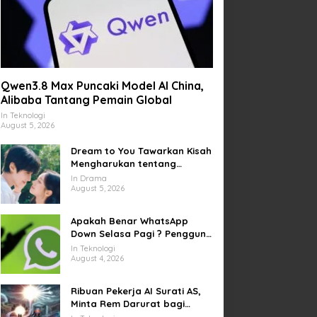
Qwen3.8 Max Puncaki Model AI China,
Alibaba Tantang Pemain Global
In Teknologi
August 5, 2026
Dream to You Tawarkan Kisah
Mengharukan tentang
Perjuangan Meraih Mimpi
In Drama
yang Sempat Tertunda
August 5, 2026
Apakah Benar WhatsApp
Down Selasa Pagi ? Pengguna
Kesulitan Kirim Gambar dan
In Teknologi
Video di Sejumlah Wilayah
August 4, 2026
Ribuan Pekerja AI Surati AS,
Minta Rem Darurat bagi
Teknologi Canggih