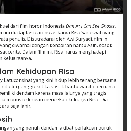
kuel dari film horor Indonesia
Danur: I Can See Ghosts
,
lm ini diadaptasi dari novel karya Risa Saraswati yang
ta penulis. Disutradarai oleh Awi Suryadi, film ini
 yang diwarnai dengan kehadiran hantu Asih, sosok
 cerita. Dalam film ini, Risa harus menghadapi
 keluarganya.
alam Kehidupan Risa
lly Latuconsina) yang kini hidup lebih tenang bersama
n itu terganggu ketika sosok hantu wanita bernama
 memiliki dendam karena masa lalunya yang tragis,
ia manusia dengan mendekati keluarga Risa. Dia
aru saja lahir.
Asih
angan yang penuh dendam akibat perlakuan buruk