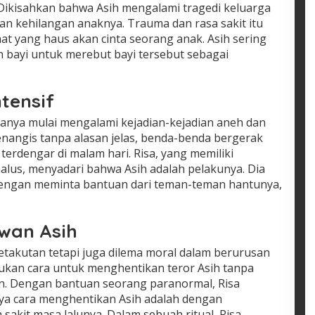
 Dikisahkan bahwa Asih mengalami tragedi keluarga
n kehilangan anaknya. Trauma dan rasa sakit itu
t yang haus akan cinta seorang anak. Asih sering
n bayi untuk merebut bayi tersebut sebagai
tensif
ganya mulai mengalami kejadian-kejadian aneh dan
enangis tanpa alasan jelas, benda-benda bergerak
 terdengar di malam hari. Risa, yang memiliki
lus, menyadari bahwa Asih adalah pelakunya. Dia
engan meminta bantuan dari teman-teman hantunya,
wan Asih
etakutan tetapi juga dilema moral dalam berurusan
ukan cara untuk menghentikan teror Asih tanpa
n. Dengan bantuan seorang paranormal, Risa
a cara menghentikan Asih adalah dengan
sakit masa lalunya. Dalam sebuah ritual, Risa