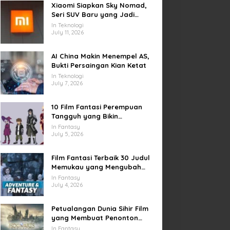
Xiaomi Siapkan Sky Nomad,
Seri SUV Baru yang Jadi
Sorotan Otomotif Dunia
In Teknologi
July 11, 2026
AI China Makin Menempel AS,
Bukti Persaingan Kian Ketat
In Teknologi
July 7, 2026
10 Film Fantasi Perempuan
Tangguh yang Bikin
Terinspirasi, Termasuk Damsel
In Fantasy
July 5, 2026
Film Fantasi Terbaik 30 Judul
Memukau yang Mengubah
Imajinasi
In Fantasy
July 4, 2026
Petualangan Dunia Sihir Film
yang Membuat Penonton
Terpukau Selamanya
In Fantasy