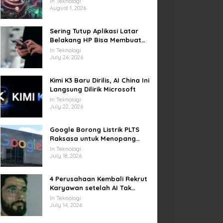
In Teknologi
August 1, 2026
Sering Tutup Aplikasi Latar
Belakang HP Bisa Membuat
Baterai Lebih Boros
In Teknologi
July 26, 2026
Kimi K3 Baru Dirilis, AI China Ini
Langsung Dilirik Microsoft
In Teknologi
July 22, 2026
Google Borong Listrik PLTS
Raksasa untuk Menopang
Pusat Data dan AI
In Teknologi
July 18, 2026
4 Perusahaan Kembali Rekrut
Karyawan setelah AI Tak
Penuhi Harapan
In Teknologi
July 14, 2026