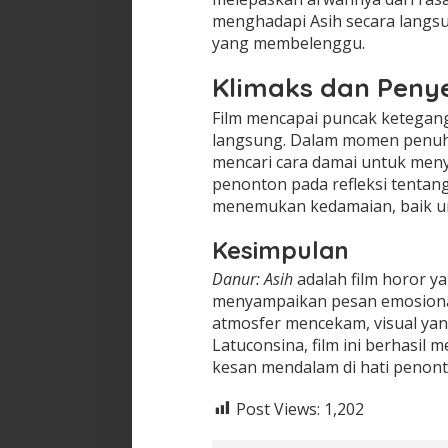
menghadapi Asih secara lang
yang membelenggu.
Klimaks dan Peny
Film mencapai puncak ketegang
langsung. Dalam momen penuh 
mencari cara damai untuk menye
penonton pada refleksi tentan
menemukan kedamaian, baik u
Kesimpulan
Danur: Asih
adalah film horor y
menyampaikan pesan emosiona
atmosfer mencekam, visual yang
Latuconsina, film ini berhasil
kesan mendalam di hati penont
Post Views:
1,202