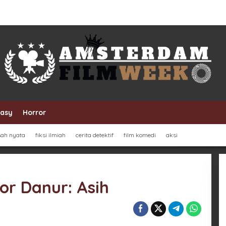
tasy
Horror
sah nyata
fiksi ilmiah
cerita detektif
film komedi
aksi
ror Danur: Asih