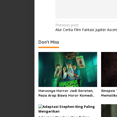
Post
Previous post
Alur Cerita Film Fantasi Jupiter Asce
navigation
Don't Miss
Harusnya Horror Jadi Sorotan,
Sinopsis
Reza Arap Bawa Horor Komedi
Mematika
ke Bioskop
Musim Di