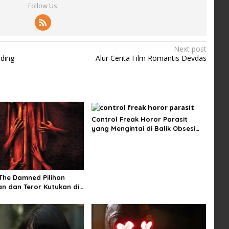
Follow Us
Next post
nding
Alur Cerita Film Romantis Devdas
Control Freak Horor Parasit
yang Mengintai di Balik Obsesi
Sempurna
 The Damned Pilihan
n dan Teror Kutukan di
ngin