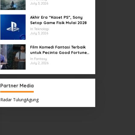
July 3, 2026
Akhir Era “Kaset PS”, Sony
Setop Game Fisik Mulai 2028
In Teknologi
July 3, 2026
Film Komedi Fantasi Terbaik
untuk Pecinta Good Fortune
yang Wajib
In Fantasy
July 2, 2026
Partner Media
Radar TulungAgung