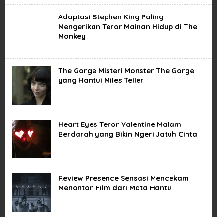
Adaptasi Stephen King Paling
Mengerikan Teror Mainan Hidup di The
Monkey
The Gorge Misteri Monster The Gorge
yang Hantui Miles Teller
Heart Eyes Teror Valentine Malam
Berdarah yang Bikin Ngeri Jatuh Cinta
Review Presence Sensasi Mencekam
Menonton Film dari Mata Hantu