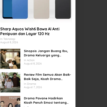
Sharp Aquos Wish6 Bawa AI Anti
Penipuan dan Layar 120 Hz
In Teknologi
August 8, 2026
Sinopsis Jangan Buang Ibu,
Drama Keluarga yang
Menyentuh tentang Kasih
In Action
Sayang dan Bakti kepada
August 8, 2026
Orang Tua
Review Film Semua Akan Baik-
Baik Saja, Kisah Drama
Keluarga yang Sarat Makna
In Drama
tentang Kehilangan dan
August 7, 2026
Harapan
Drama Pavane Hadirkan
Kisah Penuh Emosi tentang
Cinta, Penyesalan, dan