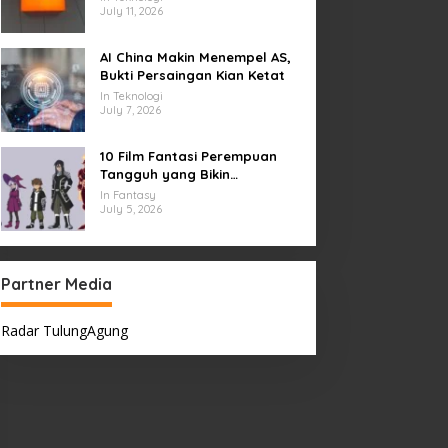
July 11, 2026
AI China Makin Menempel AS,
Bukti Persaingan Kian Ketat
In Teknologi
July 7, 2026
10 Film Fantasi Perempuan
Tangguh yang Bikin
Terinspirasi, Termasuk Damsel
In Fantasy
July 5, 2026
Partner Media
Radar TulungAgung