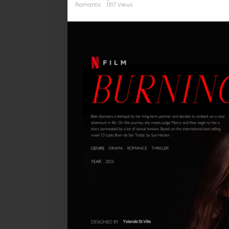
Tentang
Romantic
1317 Views
Pengkhianatan