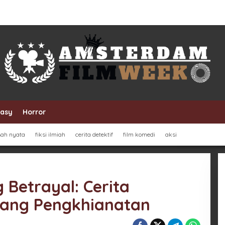
tasy
Horror
sah nyata
fiksi ilmiah
cerita detektif
film komedi
aksi
 Betrayal: Cerita
tang Pengkhianatan