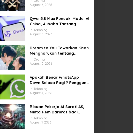
In Drama
Kesempatan Memulai Kembali
August 6, 2026
Qwen3.8 Max Puncaki Model AI
China, Alibaba Tantang
Pemain Global
In Teknologi
August 5, 2026
Dream to You Tawarkan Kisah
Mengharukan tentang
Perjuangan Meraih Mimpi
In Drama
yang Sempat Tertunda
August 5, 2026
Apakah Benar WhatsApp
Down Selasa Pagi ? Pengguna
Kesulitan Kirim Gambar dan
In Teknologi
Video di Sejumlah Wilayah
August 4, 2026
Ribuan Pekerja AI Surati AS,
Minta Rem Darurat bagi
Teknologi Canggih
In Teknologi
August 1, 2026