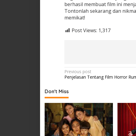
berhasil membuat film ini menj
Tontonlah sekarang dan nikm
memikat!
Post Views:
1,317
Post
Previous post
Penjelasan Tentang Film Horror Rum
navigation
Don't Miss