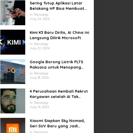
Sering Tutup Aplikasi Latar
Belakang HP Bisa Membuat
Baterai Lebih Boros
In Teknologi
July 26, 2026
Kimi K3 Baru Dirilis, AI China Ini
Langsung Dilirik Microsoft
In Teknologi
July 22, 2026
Google Borong Listrik PLTS
Raksasa untuk Menopang
Pusat Data dan AI
In Teknologi
July 18, 2026
4 Perusahaan Kembali Rekrut
Karyawan setelah AI Tak
Penuhi Harapan
In Teknologi
July 14, 2026
Xiaomi Siapkan Sky Nomad,
Seri SUV Baru yang Jadi
Sorotan Otomotif Dunia
In Teknologi