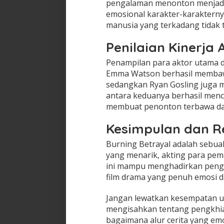
pengalaman menonton menjadi 
emosional karakter-karakternya
manusia yang terkadang tidak t
Penilaian Kinerja
Penampilan para aktor utama da
Emma Watson berhasil membawa
sedangkan Ryan Gosling juga
antara keduanya berhasil menc
membuat penonton terbawa dala
Kesimpulan dan R
Burning Betrayal adalah sebuah
yang menarik, akting para pem
ini mampu menghadirkan penga
film drama yang penuh emosi dan
Jangan lewatkan kesempatan u
mengisahkan tentang pengkhia
bagaimana alur cerita yang e