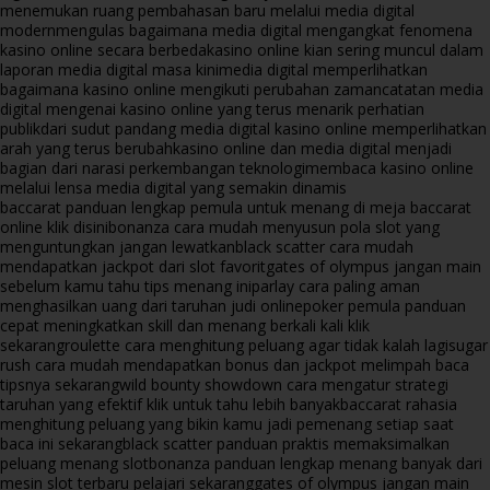
menemukan ruang pembahasan baru melalui media digital
modern
mengulas bagaimana media digital mengangkat fenomena
kasino online secara berbeda
kasino online kian sering muncul dalam
laporan media digital masa kini
media digital memperlihatkan
bagaimana kasino online mengikuti perubahan zaman
catatan media
digital mengenai kasino online yang terus menarik perhatian
publik
dari sudut pandang media digital kasino online memperlihatkan
arah yang terus berubah
kasino online dan media digital menjadi
bagian dari narasi perkembangan teknologi
membaca kasino online
melalui lensa media digital yang semakin dinamis
baccarat panduan lengkap pemula untuk menang di meja baccarat
online klik disini
bonanza cara mudah menyusun pola slot yang
menguntungkan jangan lewatkan
black scatter cara mudah
mendapatkan jackpot dari slot favorit
gates of olympus jangan main
sebelum kamu tahu tips menang ini
parlay cara paling aman
menghasilkan uang dari taruhan judi online
poker pemula panduan
cepat meningkatkan skill dan menang berkali kali klik
sekarang
roulette cara menghitung peluang agar tidak kalah lagi
sugar
rush cara mudah mendapatkan bonus dan jackpot melimpah baca
tipsnya sekarang
wild bounty showdown cara mengatur strategi
taruhan yang efektif klik untuk tahu lebih banyak
baccarat rahasia
menghitung peluang yang bikin kamu jadi pemenang setiap saat
baca ini sekarang
black scatter panduan praktis memaksimalkan
peluang menang slot
bonanza panduan lengkap menang banyak dari
mesin slot terbaru pelajari sekarang
gates of olympus jangan main