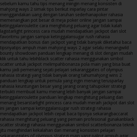
sebelum kamu tahu tips menang ini
ingin menang konsisten di
mahjong ways 2 simak tips berikut ini
parlay cara pintar
menggandakan uang dengan taruhan sederhana
poker rahasia
memenangkan pot besar di meja poker online jangan sampai
ketinggalan
roulette cara menghitung peluang agar tidak kalah
lagi
starlight princess cara mudah mendapatkan jackpot dari slot
favoritmu jangan sampai ketinggalan
sugar rush rahasia
mendapatkan bonus dan jackpot yang tidak banyak diketahui baca
tipsnya
tips ampuh main mahjong ways 2 agar selalu menang
wild
bounty showdown panduan lengkap menang di slot dengan mudah
klik untuk tahu lebih
black scatter rahasia menggunakan simbol
scatter untuk jackpot melimpah
bonanza pola main yang bisa buat
kamu jadi pemenang sejati pelajari sekarang
gates of olympus
rahasia strategi yang tidak banyak orang tahu
mahjong wins 2
panduan lengkap untuk pemula yang ingin menang terus
parlay
rahasia keuntungan besar yang jarang orang tahu
poker strategi
terbukti membuat kamu menang lebih banyak jangan sampai
ketinggalan
roulette panduan lengkap menghitung peluang dan
menang besar
starlight princess cara mudah meraih jackpot dari slot
ini jangan sampai ketinggalan
sugar rush strategi rahasia
mendapatkan jackpot lebih cepat baca tipsnya sekarang
baccarat
rahasia menghitung peluang yang pemain profesional gunakan
black
scatter strategi rahasia menggunakan simbol scatter
bonanza teknik
jitu menghindari kekalahan dan menang konsisten pelajari
sekarang
gates of olympus strategi main yang paling ampuh agar