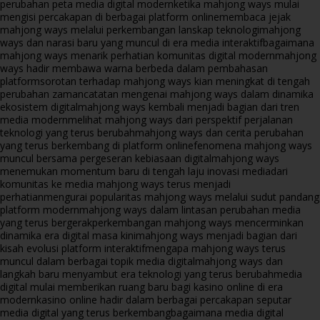
perubahan peta media digital modern
ketika mahjong ways mulai
mengisi percakapan di berbagai platform online
membaca jejak
mahjong ways melalui perkembangan lanskap teknologi
mahjong
ways dan narasi baru yang muncul di era media interaktif
bagaimana
mahjong ways menarik perhatian komunitas digital modern
mahjong
ways hadir membawa warna berbeda dalam pembahasan
platform
sorotan terhadap mahjong ways kian meningkat di tengah
perubahan zaman
catatan mengenai mahjong ways dalam dinamika
ekosistem digital
mahjong ways kembali menjadi bagian dari tren
media modern
melihat mahjong ways dari perspektif perjalanan
teknologi yang terus berubah
mahjong ways dan cerita perubahan
yang terus berkembang di platform online
fenomena mahjong ways
muncul bersama pergeseran kebiasaan digital
mahjong ways
menemukan momentum baru di tengah laju inovasi media
dari
komunitas ke media mahjong ways terus menjadi
perhatian
mengurai popularitas mahjong ways melalui sudut pandang
platform modern
mahjong ways dalam lintasan perubahan media
yang terus bergerak
perkembangan mahjong ways mencerminkan
dinamika era digital masa kini
mahjong ways menjadi bagian dari
kisah evolusi platform interaktif
mengapa mahjong ways terus
muncul dalam berbagai topik media digital
mahjong ways dan
langkah baru menyambut era teknologi yang terus berubah
media
digital mulai memberikan ruang baru bagi kasino online di era
modern
kasino online hadir dalam berbagai percakapan seputar
media digital yang terus berkembang
bagaimana media digital