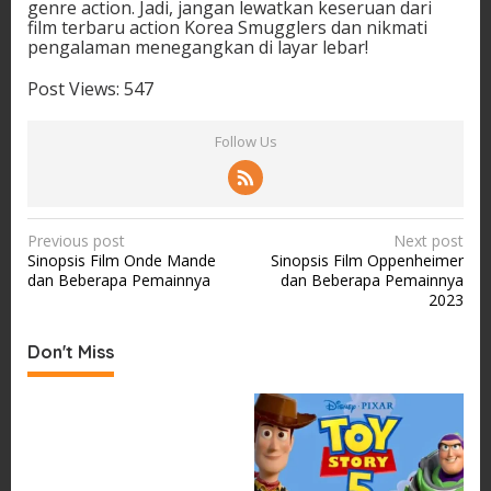
genre action. Jadi, jangan lewatkan keseruan dari
film terbaru action Korea Smugglers dan nikmati
pengalaman menegangkan di layar lebar!
Post Views:
547
Follow Us
P
Previous post
Next post
Sinopsis Film Onde Mande
Sinopsis Film Oppenheimer
o
dan Beberapa Pemainnya
dan Beberapa Pemainnya
s
2023
t
Don't Miss
n
a
v
i
g