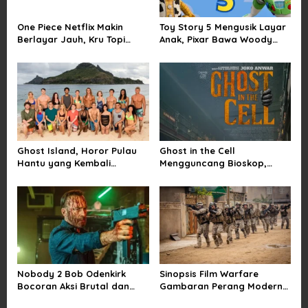
a
One Piece Netflix Makin
Toy Story 5 Mengusik Layar
t
Berlayar Jauh, Kru Topi
Anak, Pixar Bawa Woody
i
Jerami Tak Lagi Main Aman
dan Buzz Pulang ke Bioskop
o
n
Ghost Island, Horor Pulau
Ghost in the Cell
Hantu yang Kembali
Mengguncang Bioskop,
Menarik Perhatian Penonton
Horor Penjara Rasa
Sindiran Sosial
Nobody 2 Bob Odenkirk
Sinopsis Film Warfare
Bocoran Aksi Brutal dan
Gambaran Perang Modern
Jadwal Rilis Resmi
yang Brutal dan Realistis