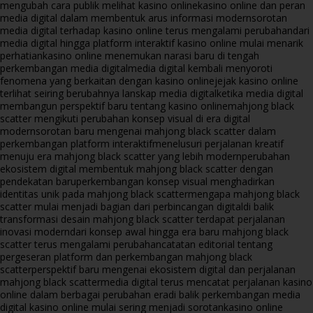
mengubah cara publik melihat kasino online
kasino online dan peran
media digital dalam membentuk arus informasi modern
sorotan
media digital terhadap kasino online terus mengalami perubahan
dari
media digital hingga platform interaktif kasino online mulai menarik
perhatian
kasino online menemukan narasi baru di tengah
perkembangan media digital
media digital kembali menyoroti
fenomena yang berkaitan dengan kasino online
jejak kasino online
terlihat seiring berubahnya lanskap media digital
ketika media digital
membangun perspektif baru tentang kasino online
mahjong black
scatter mengikuti perubahan konsep visual di era digital
modern
sorotan baru mengenai mahjong black scatter dalam
perkembangan platform interaktif
menelusuri perjalanan kreatif
menuju era mahjong black scatter yang lebih modern
perubahan
ekosistem digital membentuk mahjong black scatter dengan
pendekatan baru
perkembangan konsep visual menghadirkan
identitas unik pada mahjong black scatter
mengapa mahjong black
scatter mulai menjadi bagian dari perbincangan digital
di balik
transformasi desain mahjong black scatter terdapat perjalanan
inovasi modern
dari konsep awal hingga era baru mahjong black
scatter terus mengalami perubahan
catatan editorial tentang
pergeseran platform dan perkembangan mahjong black
scatter
perspektif baru mengenai ekosistem digital dan perjalanan
mahjong black scatter
media digital terus mencatat perjalanan kasino
online dalam berbagai perubahan era
di balik perkembangan media
digital kasino online mulai sering menjadi sorotan
kasino online