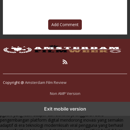
Add Comment
Copyright @
Amsterdam Film Review
Non AMP Version
transformasi digital pragmatic play menjadi inspirasi baru dalam
Exit mobile version
menghadirkan inovasi berkualitas
ai digital menjadi kunci analisis data
pgsoft yang lebih adaptif dan berkinerja tinggi
arah baru
pengembangan platform digital mendorong inovasi yang semakin
adaptif di era teknologi modern
kisah viral pengguna yang berhasil