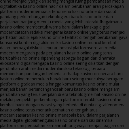
online menjadi yang kian sering mengisi ruang pembahasan media
digital
ketika kasino online hadir dalam perubahan arah percakapan
platform modern
membaca fenomena kasino online dari sudut
pandang perkembangan teknologi
era baru kasino online dan
perjalanan panjang menuju media yang lebih interaktif
bagaimana
kasino online membentuk warna baru dalam lanskap digital
modern
catatan redaksi mengenai kasino online yang terus menjadi
perhatian publik
jejak kasino online terlihat di tengah perubahan gaya
konsumsi konten digital
dinamika kasino online muncul kembali
dalam berbagai diskusi seputar inovasi platform
sorotan media
modern mengarah pada perjalanan kasino online yang terus
berubah
kasino online dipandang sebagai bagian dari dinamika
ekosistem digital
mengapa kasino online sering dikaitkan dengan
perubahan arah media modern
lanskap teknologi terbaru
memberikan pandangan berbeda terhadap kasino online
cara baru
kasino online menemukan babak baru seiring munculnya beragam
platform digital
dari media hingga komunitas kasino online mulai
menjadi bahan perbincangan
kisah baru kasino online mengalami
perubahan yang terus berjalan di era teknologi
melihat kasino online
melalui perspektif perkembangan platform interaktif
kasino online
kembali hadir dengan narasi yang berbeda di dunia digital
fenomena
kasino online terus menarik perhatian di tengah arus
modernisasi
arah kasino online menapaki baru dalam perjalanan
media digital global
mengulas kasino online dari sisi dinamika
platform dan perubahan zaman
mahjong ways menjadi bagian dari