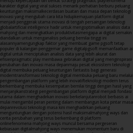
menuju kepercayaan diri berkat strategi pragmatic play
fenomena
karakter digital yang viral sukses menarik perhatian berburu peluang
keuntungan maksimal
kecerdasan buatan dan masa depan teknologi
inovasi yang mengubah cara kita hidup
kemajuan platform digital
menjadi penggerak utama inovasi di tengah persaingan teknologi
global
artificial intelligence hadir untuk mengoptimalkan analisis data
mahjong dan meningkatkan produktivitas
mengapa ai digital semakin
diandalkan untuk menganalisis peluang bernilai tinggi ini
alasannya
mengungkap faktor yang membuat game pgsoft tetap
populer di kalangan penggemar game digital
pgsoft memanfaatkan ai
digital untuk menciptakan analisis data yang lebih akurat dan
efisien
pragmatic play membawa gebrakan digital yang menginspirasi
perubahan dan inovasi masa depan
maju pesat ekosistem teknologi
digital membuka peluang keuntungan fantastis bagi generasi
modern
transformasi teknologi digital membuka peluang baru melalui
pengembangan platform yang lebih inovatif
teknologi modern terus
berkembang membuka kesempatan bernilai tinggi dengan hasil yang
menjanjikan
strategi pengembangan platform digital menjadi fondasi
utama dalam menghadirkan inovasi berkelanjutan
robot berbasis ai
mulai mengambil peran penting dalam membangun kota pintar masa
depan
revolusi teknologi masa kini menghadirkan peluang
menguntungkan dengan potensi hasil maksimal
mahjong ways dan
cerita perubahan yang terus berkembang di platform
online
fenomena mahjong ways muncul bersama pergeseran
kebiasaan digital
mahjong ways menemukan momentum baru di