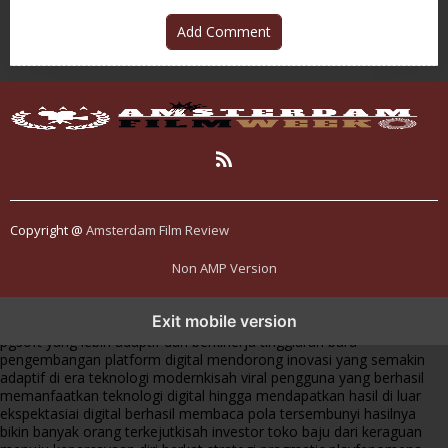
Add Comment
Copyright @
Amsterdam Film Review
Non AMP Version
transformasi digital pragmatic play menjadi inspirasi baru dalam
Exit mobile version
menghadirkan inovasi berkualitas
ai digital menjadi kunci analisis data
pgsoft yang lebih adaptif dan berkinerja tinggi
arah baru
pengembangan platform digital mendorong inovasi yang semakin
adaptif di era teknologi modern
kisah viral pengguna yang berhasil
memanfaatkan teknologi digital hingga mendapatkan hasil di luar
ekspektasi
ai digital berhasil membaca pola tersembunyi hasilnya
bikin banyak orang terkejut
kisah investor toko baju dari keraguan