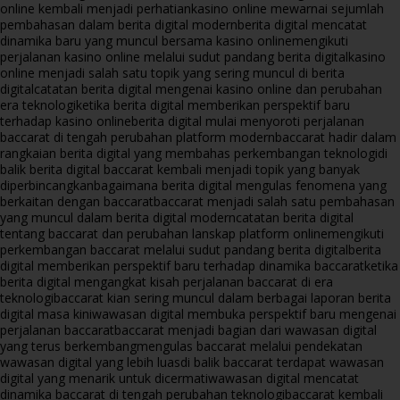
online kembali menjadi perhatian
kasino online mewarnai sejumlah
pembahasan dalam berita digital modern
berita digital mencatat
dinamika baru yang muncul bersama kasino online
mengikuti
perjalanan kasino online melalui sudut pandang berita digital
kasino
online menjadi salah satu topik yang sering muncul di berita
digital
catatan berita digital mengenai kasino online dan perubahan
era teknologi
ketika berita digital memberikan perspektif baru
terhadap kasino online
berita digital mulai menyoroti perjalanan
baccarat di tengah perubahan platform modern
baccarat hadir dalam
rangkaian berita digital yang membahas perkembangan teknologi
di
balik berita digital baccarat kembali menjadi topik yang banyak
diperbincangkan
bagaimana berita digital mengulas fenomena yang
berkaitan dengan baccarat
baccarat menjadi salah satu pembahasan
yang muncul dalam berita digital modern
catatan berita digital
tentang baccarat dan perubahan lanskap platform online
mengikuti
perkembangan baccarat melalui sudut pandang berita digital
berita
digital memberikan perspektif baru terhadap dinamika baccarat
ketika
berita digital mengangkat kisah perjalanan baccarat di era
teknologi
baccarat kian sering muncul dalam berbagai laporan berita
digital masa kini
wawasan digital membuka perspektif baru mengenai
perjalanan baccarat
baccarat menjadi bagian dari wawasan digital
yang terus berkembang
mengulas baccarat melalui pendekatan
wawasan digital yang lebih luas
di balik baccarat terdapat wawasan
digital yang menarik untuk dicermati
wawasan digital mencatat
dinamika baccarat di tengah perubahan teknologi
baccarat kembali