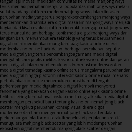
tengah laju inovasi media
dari komunitas ke media mahjong ways
terus menjadi perhatian
mengurai popularitas mahjong ways melalui
sudut pandang platform modern
mahjong ways dalam lintasan
perubahan media yang terus bergerak
perkembangan mahjong ways
mencerminkan dinamika era digital masa kini
mahjong ways menjadi
bagian dari kisah evolusi platform interaktif
mengapa mahjong ways
terus muncul dalam berbagai topik media digital
mahjong ways dan
langkah baru menyambut era teknologi yang terus berubah
media
digital mulai memberikan ruang baru bagi kasino online di era
modern
kasino online hadir dalam berbagai percakapan seputar
media digital yang terus berkembang
bagaimana media digital
mengubah cara publik melihat kasino online
kasino online dan peran
media digital dalam membentuk arus informasi modern
sorotan
media digital terhadap kasino online terus mengalami perubahan
dari
media digital hingga platform interaktif kasino online mulai menarik
perhatian
kasino online menemukan narasi baru di tengah
perkembangan media digital
media digital kembali menyoroti
fenomena yang berkaitan dengan kasino online
jejak kasino online
terlihat seiring berubahnya lanskap media digital
ketika media digital
membangun perspektif baru tentang kasino online
mahjong black
scatter mengikuti perubahan konsep visual di era digital
modern
sorotan baru mengenai mahjong black scatter dalam
perkembangan platform interaktif
menelusuri perjalanan kreatif
menuju era mahjong black scatter yang lebih modern
perubahan
ekosistem digital membentuk mahjong black scatter dengan