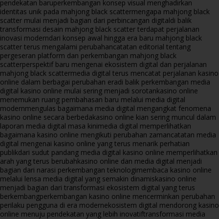
pendekatan baru
perkembangan konsep visual menghadirkan
identitas unik pada mahjong black scatter
mengapa mahjong black
scatter mulai menjadi bagian dari perbincangan digital
di balik
transformasi desain mahjong black scatter terdapat perjalanan
inovasi modern
dari konsep awal hingga era baru mahjong black
scatter terus mengalami perubahan
catatan editorial tentang
pergeseran platform dan perkembangan mahjong black
scatter
perspektif baru mengenai ekosistem digital dan perjalanan
mahjong black scatter
media digital terus mencatat perjalanan kasino
online dalam berbagai perubahan era
di balik perkembangan media
digital kasino online mulai sering menjadi sorotan
kasino online
menemukan ruang pembahasan baru melalui media digital
modern
mengulas bagaimana media digital mengangkat fenomena
kasino online secara berbeda
kasino online kian sering muncul dalam
laporan media digital masa kini
media digital memperlihatkan
bagaimana kasino online mengikuti perubahan zaman
catatan media
digital mengenai kasino online yang terus menarik perhatian
publik
dari sudut pandang media digital kasino online memperlihatkan
arah yang terus berubah
kasino online dan media digital menjadi
bagian dari narasi perkembangan teknologi
membaca kasino online
melalui lensa media digital yang semakin dinamis
kasino online
menjadi bagian dari transformasi ekosistem digital yang terus
berkembang
perkembangan kasino online mencerminkan perubahan
perilaku pengguna di era modern
ekosistem digital mendorong kasino
online menuju pendekatan yang lebih inovatif
transformasi media