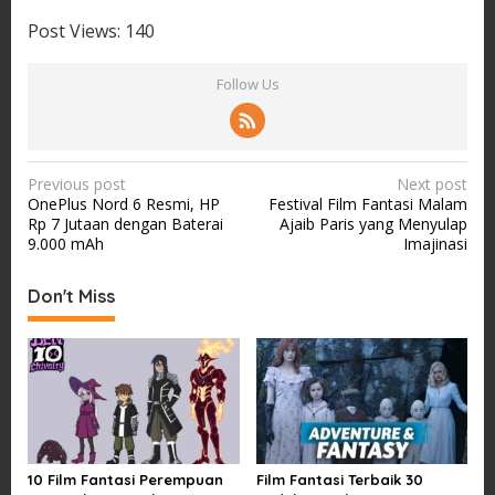
Post Views:
140
Follow Us
P
Previous post
Next post
OnePlus Nord 6 Resmi, HP
Festival Film Fantasi Malam
o
Rp 7 Jutaan dengan Baterai
Ajaib Paris yang Menyulap
s
9.000 mAh
Imajinasi
t
Don't Miss
n
a
v
i
g
a
10 Film Fantasi Perempuan
Film Fantasi Terbaik 30
t