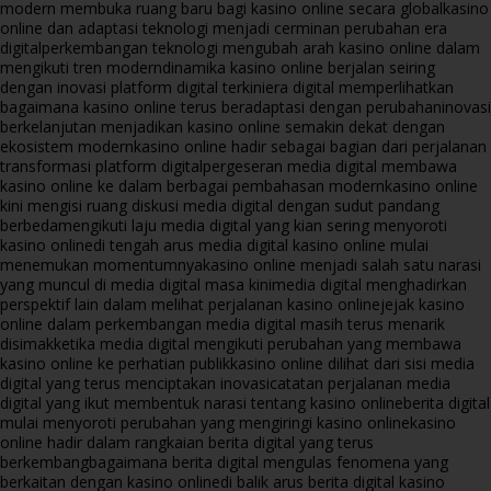
modern membuka ruang baru bagi kasino online secara global
kasino
online dan adaptasi teknologi menjadi cerminan perubahan era
digital
perkembangan teknologi mengubah arah kasino online dalam
mengikuti tren modern
dinamika kasino online berjalan seiring
dengan inovasi platform digital terkini
era digital memperlihatkan
bagaimana kasino online terus beradaptasi dengan perubahan
inovasi
berkelanjutan menjadikan kasino online semakin dekat dengan
ekosistem modern
kasino online hadir sebagai bagian dari perjalanan
transformasi platform digital
pergeseran media digital membawa
kasino online ke dalam berbagai pembahasan modern
kasino online
kini mengisi ruang diskusi media digital dengan sudut pandang
berbeda
mengikuti laju media digital yang kian sering menyoroti
kasino online
di tengah arus media digital kasino online mulai
menemukan momentumnya
kasino online menjadi salah satu narasi
yang muncul di media digital masa kini
media digital menghadirkan
perspektif lain dalam melihat perjalanan kasino online
jejak kasino
online dalam perkembangan media digital masih terus menarik
disimak
ketika media digital mengikuti perubahan yang membawa
kasino online ke perhatian publik
kasino online dilihat dari sisi media
digital yang terus menciptakan inovasi
catatan perjalanan media
digital yang ikut membentuk narasi tentang kasino online
berita digital
mulai menyoroti perubahan yang mengiringi kasino online
kasino
online hadir dalam rangkaian berita digital yang terus
berkembang
bagaimana berita digital mengulas fenomena yang
berkaitan dengan kasino online
di balik arus berita digital kasino