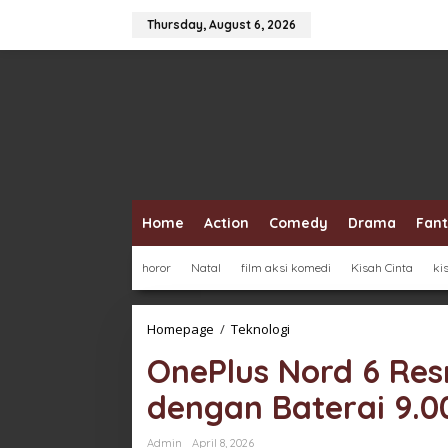
Skip
to
Thursday, August 6, 2026
content
Home
Action
Comedy
Drama
Fan
horor
Natal
film aksi komedi
Kisah Cinta
ki
OnePlus
Homepage
/
Teknologi
Nord
OnePlus Nord 6 Res
6
Resmi,
dengan Baterai 9.
HP
Rp
7
Admin
April 8, 2026