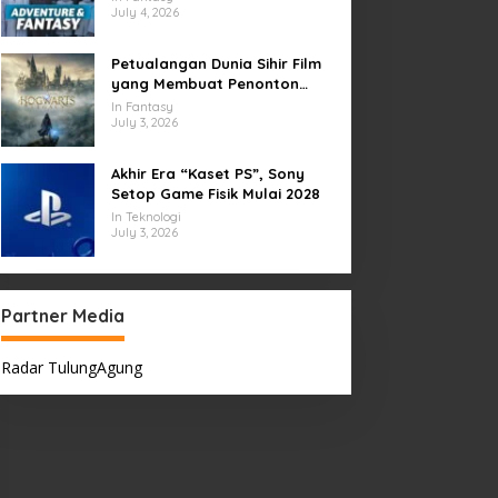
July 4, 2026
Petualangan Dunia Sihir Film
yang Membuat Penonton
Terpukau Selamanya
In Fantasy
July 3, 2026
Akhir Era “Kaset PS”, Sony
Setop Game Fisik Mulai 2028
In Teknologi
July 3, 2026
Partner Media
Radar TulungAgung