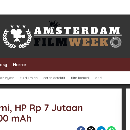
tasy
Horror
sah nyata
fiksi ilmiah
cerita detektif
film komedi
aksi
mi, HP Rp 7 Jutaan
000 mAh