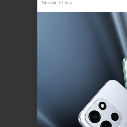
Jutaan
Teknologi
149 Views
dengan
Baterai
9.000
mAh