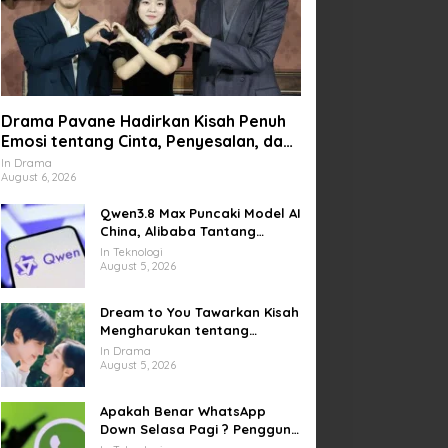
Drama Pavane Hadirkan Kisah Penuh
Emosi tentang Cinta, Penyesalan, dan
Kesempatan Memulai Kembali
In Drama
August 6, 2026
Qwen3.8 Max Puncaki Model AI
China, Alibaba Tantang
Pemain Global
In Teknologi
August 5, 2026
Dream to You Tawarkan Kisah
Mengharukan tentang
Perjuangan Meraih Mimpi
In Drama
yang Sempat Tertunda
August 5, 2026
Apakah Benar WhatsApp
Down Selasa Pagi ? Pengguna
Kesulitan Kirim Gambar dan