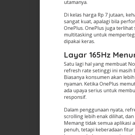
utamanya.
Di kelas harga Rp 7 jutaan, keh
sangat kuat, apalagi bila perf
OnePlus. OnePlus juga terlih
multitasking untuk mempertega
dipakai keras.
Layar 165Hz Menun
Satu lagi hal yang membuat No
refresh rate setinggi ini masi
Biasanya konsumen akan lebih 
nyaman. Ketika OnePlus memu
ada upaya serius untuk membuat
responsif.
Dalam penggunaan nyata, refre
scrolling lebih enak dilihat, d
Memang tidak semua aplikasi 
penuh, tetapi keberadaan fitur 