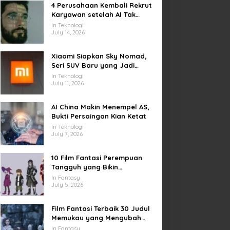
4 Perusahaan Kembali Rekrut
Karyawan setelah AI Tak
Penuhi Harapan
In Teknologi
July 14, 2026
Xiaomi Siapkan Sky Nomad,
Seri SUV Baru yang Jadi
Sorotan Otomotif Dunia
In Teknologi
July 11, 2026
AI China Makin Menempel AS,
Bukti Persaingan Kian Ketat
In Teknologi
July 7, 2026
10 Film Fantasi Perempuan
Tangguh yang Bikin
Terinspirasi, Termasuk Damsel
In Fantasy
July 5, 2026
Film Fantasi Terbaik 30 Judul
Memukau yang Mengubah
Imajinasi
In Fantasy