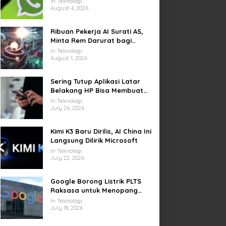
In Teknologi
Video di Sejumlah Wilayah
August 4, 2026
Ribuan Pekerja AI Surati AS,
Minta Rem Darurat bagi
Teknologi Canggih
In Teknologi
August 1, 2026
Sering Tutup Aplikasi Latar
Belakang HP Bisa Membuat
Baterai Lebih Boros
In Teknologi
July 26, 2026
Kimi K3 Baru Dirilis, AI China Ini
Langsung Dilirik Microsoft
In Teknologi
July 22, 2026
Google Borong Listrik PLTS
Raksasa untuk Menopang
Pusat Data dan AI
In Teknologi
July 18, 2026