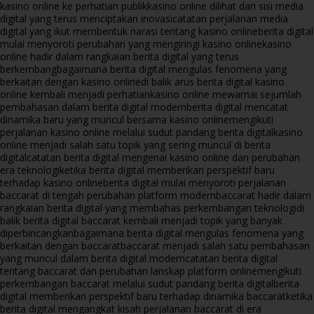
kasino online ke perhatian publik
kasino online dilihat dari sisi media
digital yang terus menciptakan inovasi
catatan perjalanan media
digital yang ikut membentuk narasi tentang kasino online
berita digital
mulai menyoroti perubahan yang mengiringi kasino online
kasino
online hadir dalam rangkaian berita digital yang terus
berkembang
bagaimana berita digital mengulas fenomena yang
berkaitan dengan kasino online
di balik arus berita digital kasino
online kembali menjadi perhatian
kasino online mewarnai sejumlah
pembahasan dalam berita digital modern
berita digital mencatat
dinamika baru yang muncul bersama kasino online
mengikuti
perjalanan kasino online melalui sudut pandang berita digital
kasino
online menjadi salah satu topik yang sering muncul di berita
digital
catatan berita digital mengenai kasino online dan perubahan
era teknologi
ketika berita digital memberikan perspektif baru
terhadap kasino online
berita digital mulai menyoroti perjalanan
baccarat di tengah perubahan platform modern
baccarat hadir dalam
rangkaian berita digital yang membahas perkembangan teknologi
di
balik berita digital baccarat kembali menjadi topik yang banyak
diperbincangkan
bagaimana berita digital mengulas fenomena yang
berkaitan dengan baccarat
baccarat menjadi salah satu pembahasan
yang muncul dalam berita digital modern
catatan berita digital
tentang baccarat dan perubahan lanskap platform online
mengikuti
perkembangan baccarat melalui sudut pandang berita digital
berita
digital memberikan perspektif baru terhadap dinamika baccarat
ketika
berita digital mengangkat kisah perjalanan baccarat di era