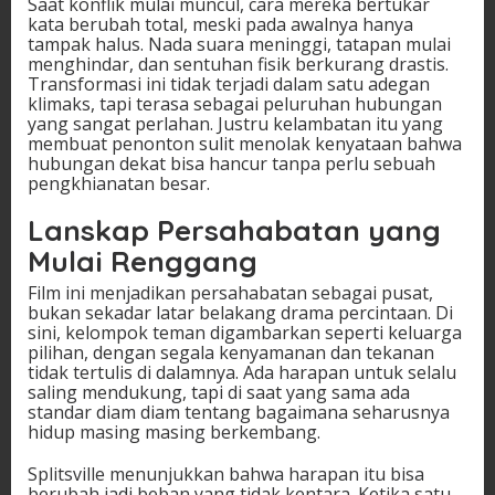
Saat konflik mulai muncul, cara mereka bertukar
kata berubah total, meski pada awalnya hanya
tampak halus. Nada suara meninggi, tatapan mulai
menghindar, dan sentuhan fisik berkurang drastis.
Transformasi ini tidak terjadi dalam satu adegan
klimaks, tapi terasa sebagai peluruhan hubungan
yang sangat perlahan. Justru kelambatan itu yang
membuat penonton sulit menolak kenyataan bahwa
hubungan dekat bisa hancur tanpa perlu sebuah
pengkhianatan besar.
Lanskap Persahabatan yang
Mulai Renggang
Film ini menjadikan persahabatan sebagai pusat,
bukan sekadar latar belakang drama percintaan. Di
sini, kelompok teman digambarkan seperti keluarga
pilihan, dengan segala kenyamanan dan tekanan
tidak tertulis di dalamnya. Ada harapan untuk selalu
saling mendukung, tapi di saat yang sama ada
standar diam diam tentang bagaimana seharusnya
hidup masing masing berkembang.
Splitsville menunjukkan bahwa harapan itu bisa
berubah jadi beban yang tidak kentara. Ketika satu