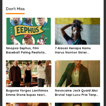
t
Don't Miss
n
a
v
i
g
a
Sinopsis Eephus, Film
7 Alasan Kenapa Kamu
t
Baseball Paling Realistis
Harus Nonton Sister
i
dan Lucu
Midnight Satir Pernikahan
o
n
Bugonia Yorgos Lanthimos
Novocaine Jack Quaid Aksi
Emma Stone kupas teori
Brutal tapi Lucu Pria Tanpa
konspirasi alien paling aneh
Rasa Sakit