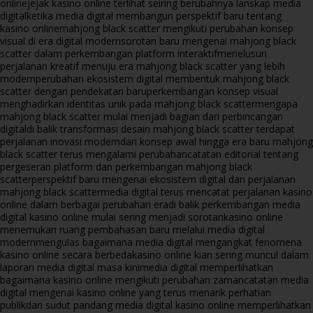
online
jejak kasino online terlihat seiring berubahnya lanskap media
digital
ketika media digital membangun perspektif baru tentang
kasino online
mahjong black scatter mengikuti perubahan konsep
visual di era digital modern
sorotan baru mengenai mahjong black
scatter dalam perkembangan platform interaktif
menelusuri
perjalanan kreatif menuju era mahjong black scatter yang lebih
modern
perubahan ekosistem digital membentuk mahjong black
scatter dengan pendekatan baru
perkembangan konsep visual
menghadirkan identitas unik pada mahjong black scatter
mengapa
mahjong black scatter mulai menjadi bagian dari perbincangan
digital
di balik transformasi desain mahjong black scatter terdapat
perjalanan inovasi modern
dari konsep awal hingga era baru mahjong
black scatter terus mengalami perubahan
catatan editorial tentang
pergeseran platform dan perkembangan mahjong black
scatter
perspektif baru mengenai ekosistem digital dan perjalanan
mahjong black scatter
media digital terus mencatat perjalanan kasino
online dalam berbagai perubahan era
di balik perkembangan media
digital kasino online mulai sering menjadi sorotan
kasino online
menemukan ruang pembahasan baru melalui media digital
modern
mengulas bagaimana media digital mengangkat fenomena
kasino online secara berbeda
kasino online kian sering muncul dalam
laporan media digital masa kini
media digital memperlihatkan
bagaimana kasino online mengikuti perubahan zaman
catatan media
digital mengenai kasino online yang terus menarik perhatian
publik
dari sudut pandang media digital kasino online memperlihatkan