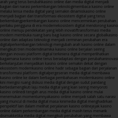
arah yang terus berubah
kasino online dan media digital menjadi
bagian dari narasi perkembangan teknologi
membaca kasino online
melalui lensa media digital yang semakin dinamis
kasino online
menjadi bagian dari transformasi ekosistem digital yang terus
berkembang
perkembangan kasino online mencerminkan perubahan
perilaku pengguna di era modern
ekosistem digital mendorong kasino
online menuju pendekatan yang lebih inovatif
transformasi media
modern membuka ruang baru bagi kasino online secara global
kasino
online dan adaptasi teknologi menjadi cerminan perubahan era
digital
perkembangan teknologi mengubah arah kasino online dalam
mengikuti tren modern
dinamika kasino online berjalan seiring
dengan inovasi platform digital terkini
era digital memperlihatkan
bagaimana kasino online terus beradaptasi dengan perubahan
inovasi
berkelanjutan menjadikan kasino online semakin dekat dengan
ekosistem modern
kasino online hadir sebagai bagian dari perjalanan
transformasi platform digital
pergeseran media digital membawa
kasino online ke dalam berbagai pembahasan modern
kasino online
kini mengisi ruang diskusi media digital dengan sudut pandang
berbeda
mengikuti laju media digital yang kian sering menyoroti
kasino online
di tengah arus media digital kasino online mulai
menemukan momentumnya
kasino online menjadi salah satu narasi
yang muncul di media digital masa kini
media digital menghadirkan
perspektif lain dalam melihat perjalanan kasino online
jejak kasino
online dalam perkembangan media digital masih terus menarik
disimak
ketika media digital mengikuti perubahan yang membawa