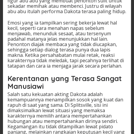
figur abu abu yang membuat penonton sulit untuk
sekadar memihak atau membenci. Justru di wilayah
abu abu itulah performa Dakota terasa paling hidup.
Emosi yang ia tampilkan sering bekerja lewat hal
kecil, seperti cara menahan napas sebelum
menjawab, menunduk sesaat, atau tersenyum
padahal matanya jelas menunjukkan hal lain.
Penonton diajak membaca yang tidak diucapkan,
sehingga setiap dialog terasa punya dua lapis
makna. Ketika persahabatan mulai retak, reaksi
karakternya tidak meledak, tapi pecahnya terlihat di
tatapan dan cara ia menjaga jarak secara perlahan.
Kerentanan yang Terasa Sangat
Manusiawi
Salah satu kekuatan akting Dakota adalah
kemampuannya menampilkan sosok yang kuat dan
rapuh di saat yang sama. Di Splitsville, sisi ini
dimaksimalkan lewat situasi yang memaksa
karakternya memilih antara mempertahankan
hubungan atau mempertahankan dirinya sendiri.
Kegamangan itu tidak ditampilkan lewat pidato
panjang, melainkan rangkaian keputusan kecil yang