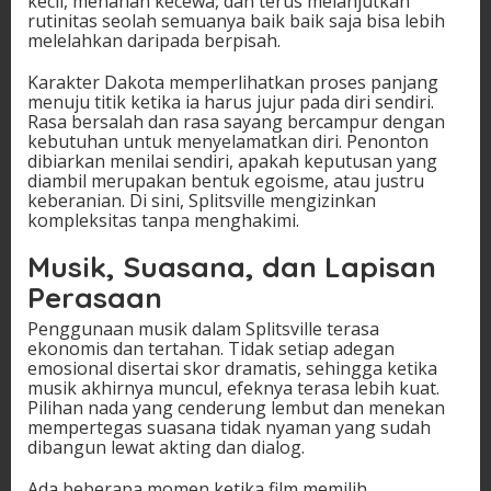
kecil, menahan kecewa, dan terus melanjutkan
rutinitas seolah semuanya baik baik saja bisa lebih
melelahkan daripada berpisah.
Karakter Dakota memperlihatkan proses panjang
menuju titik ketika ia harus jujur pada diri sendiri.
Rasa bersalah dan rasa sayang bercampur dengan
kebutuhan untuk menyelamatkan diri. Penonton
dibiarkan menilai sendiri, apakah keputusan yang
diambil merupakan bentuk egoisme, atau justru
keberanian. Di sini, Splitsville mengizinkan
kompleksitas tanpa menghakimi.
Musik, Suasana, dan Lapisan
Perasaan
Penggunaan musik dalam Splitsville terasa
ekonomis dan tertahan. Tidak setiap adegan
emosional disertai skor dramatis, sehingga ketika
musik akhirnya muncul, efeknya terasa lebih kuat.
Pilihan nada yang cenderung lembut dan menekan
mempertegas suasana tidak nyaman yang sudah
dibangun lewat akting dan dialog.
Ada beberapa momen ketika film memilih