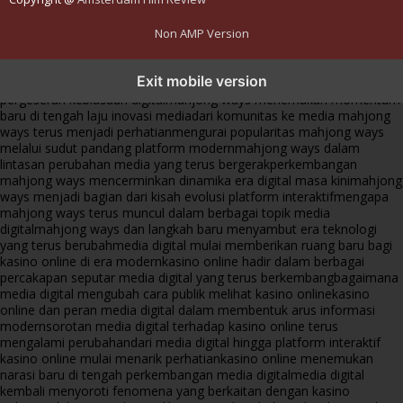
Non AMP Version
mahjong ways dan cerita perubahan yang terus berkembang di
Exit mobile version
platform online
fenomena mahjong ways muncul bersama
pergeseran kebiasaan digital
mahjong ways menemukan momentum
baru di tengah laju inovasi media
dari komunitas ke media mahjong
ways terus menjadi perhatian
mengurai popularitas mahjong ways
melalui sudut pandang platform modern
mahjong ways dalam
lintasan perubahan media yang terus bergerak
perkembangan
mahjong ways mencerminkan dinamika era digital masa kini
mahjong
ways menjadi bagian dari kisah evolusi platform interaktif
mengapa
mahjong ways terus muncul dalam berbagai topik media
digital
mahjong ways dan langkah baru menyambut era teknologi
yang terus berubah
media digital mulai memberikan ruang baru bagi
kasino online di era modern
kasino online hadir dalam berbagai
percakapan seputar media digital yang terus berkembang
bagaimana
media digital mengubah cara publik melihat kasino online
kasino
online dan peran media digital dalam membentuk arus informasi
modern
sorotan media digital terhadap kasino online terus
mengalami perubahan
dari media digital hingga platform interaktif
kasino online mulai menarik perhatian
kasino online menemukan
narasi baru di tengah perkembangan media digital
media digital
kembali menyoroti fenomena yang berkaitan dengan kasino