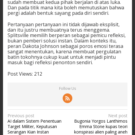
sudah membuat kedua pihak berjalan di atas luka.
Dan pada titik mana kita boleh memutuskan bahwa
pergi adalah bentuk sayang pada diri sendiri.
Pertanyaan pertanyaan ini tidak dijawab eksplisit,
dan itu justru membuatnya terus menggema.
Splitsville memilih berperan sebagai pemicu refleksi,
bukan pemberi solusi instan. Dalam konteks itu,
peran Dakota Johnson sebagai poros emosi terasa
sangat menentukan, karena membuat pergulatan
batin tokohnya cukup kuat untuk menjadi pintu
masuk bagi refleksi penonton sendiri.
Post Views:
212
Follow Us
P
Previous post
Next post
AI dalam Sistem Penentuan
Bugonia Yorgos Lanthimos
o
Target Militer, Keputusan
Emma Stone kupas teori
s
Serangan Kian Instan
konspirasi alien paling aneh