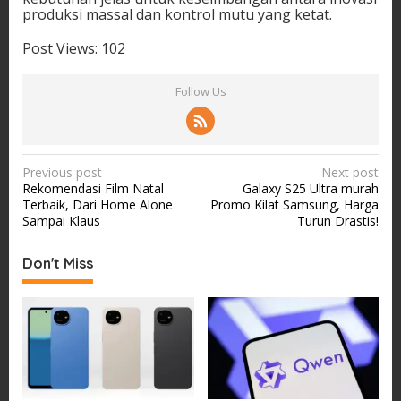
produksi massal dan kontrol mutu yang ketat.
Post Views:
102
Follow Us
P
Previous post
Next post
Rekomendasi Film Natal
Galaxy S25 Ultra murah
o
Terbaik, Dari Home Alone
Promo Kilat Samsung, Harga
s
Sampai Klaus
Turun Drastis!
t
Don't Miss
n
a
v
i
g
a