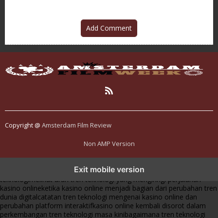
Add Comment
Copyright @
Amsterdam Film Review
Non AMP Version
tren teknologi membawa kasino online ke dalam perbincangan baru
Exit mobile version
di era modern
kasino online muncul seiring pergeseran tren platform
teknologi
melihat arah tren teknologi yang mengiringi perjalanan
kasino online
ketika kasino online menjadi bagian dari perubahan tren
dunia digital
catatan tren teknologi mengenai kasino online dan
perubahan platform interaktif
kasino online kembali disorot dalam
perkembangan tren teknologi masa kini
bagaimana tren teknologi