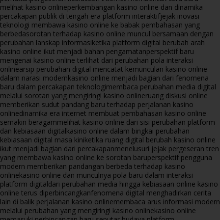
melihat kasino online
perkembangan kasino online dan dinamika
percakapan publik di tengah era platform interaktif
jejak inovasi
teknologi membawa kasino online ke babak pembahasan yang
berbeda
sorotan terhadap kasino online muncul bersamaan dengan
perubahan lanskap informasi
ketika platform digital berubah arah
kasino online ikut menjadi bahan pengamatan
perspektif baru
mengenai kasino online terlihat dari perubahan pola interaksi
online
arsip perubahan digital mencatat kemunculan kasino online
dalam narasi modern
kasino online menjadi bagian dari fenomena
baru dalam percakapan teknologi
membaca perubahan media digital
melalui sorotan yang mengiringi kasino online
ruang diskusi online
memberikan sudut pandang baru terhadap perjalanan kasino
online
dinamika era internet membuat pembahasan kasino online
semakin beragam
melihat kasino online dari sisi perubahan platform
dan kebiasaan digital
kasino online dalam bingkai perubahan
kebiasaan digital masa kini
ketika ruang digital berubah kasino online
ikut menjadi bagian dari percakapan
menelusuri jejak pergeseran tren
yang membawa kasino online ke sorotan baru
perspektif pengguna
modern memberikan pandangan berbeda terhadap kasino
online
kasino online dan munculnya pola baru dalam interaksi
platform digital
dari perubahan media hingga kebiasaan online kasino
online terus diperbincangkan
fenomena digital menghadirkan cerita
lain di balik perjalanan kasino online
membaca arus informasi modern
melalui perubahan yang mengiringi kasino online
kasino online
memasuki perbincangan baru seputar budaya platform