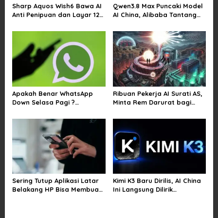
Sharp Aquos Wish6 Bawa AI
Qwen3.8 Max Puncaki Model
t
Anti Penipuan dan Layar 120
AI China, Alibaba Tantang
i
Hz
Pemain Global
o
n
Apakah Benar WhatsApp
Ribuan Pekerja AI Surati AS,
Down Selasa Pagi ?
Minta Rem Darurat bagi
Pengguna Kesulitan Kirim
Teknologi Canggih
Gambar dan Video di
Sejumlah Wilayah
Sering Tutup Aplikasi Latar
Kimi K3 Baru Dirilis, AI China
Belakang HP Bisa Membuat
Ini Langsung Dilirik
Baterai Lebih Boros
Microsoft