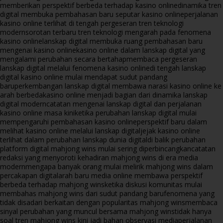
memberikan perspektif berbeda terhadap kasino online
dinamika tren
digital membuka pembahasan baru seputar kasino online
perjalanan
kasino online terlihat di tengah pergeseran tren teknologi
modern
sorotan terbaru tren teknologi mengarah pada fenomena
kasino online
lanskap digital membuka ruang pembahasan baru
mengenai kasino online
kasino online dalam lanskap digital yang
mengalami perubahan secara bertahap
membaca pergeseran
lanskap digital melalui fenomena kasino online
di tengah lanskap
digital kasino online mulai mendapat sudut pandang
baru
perkembangan lanskap digital membawa narasi kasino online ke
arah berbeda
kasino online menjadi bagian dari dinamika lanskap
digital modern
catatan mengenai lanskap digital dan perjalanan
kasino online masa kini
ketika perubahan lanskap digital mulai
mempengaruhi pembahasan kasino online
perspektif baru dalam
melihat kasino online melalui lanskap digital
jejak kasino online
terlihat dalam perubahan lanskap dunia digital
di balik perubahan
platform digital mahjong wins mulai sering diperbincangkan
catatan
redaksi yang menyoroti kehadiran mahjong wins di era media
modern
mengapa banyak orang mulai melirik mahjong wins dalam
percakapan digital
arah baru media online membawa perspektif
berbeda terhadap mahjong wins
ketika diskusi komunitas mulai
membahas mahjong wins dari sudut pandang baru
fenomena yang
tidak disadari berkaitan dengan popularitas mahjong wins
membaca
sinyal perubahan yang muncul bersama mahjong wins
tidak hanya
soal tren mahjong wins kini jadi bahan observasi media
perjalanan