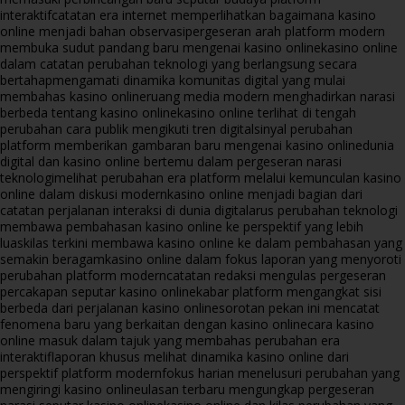
interaktif
catatan era internet memperlihatkan bagaimana kasino
online menjadi bahan observasi
pergeseran arah platform modern
membuka sudut pandang baru mengenai kasino online
kasino online
dalam catatan perubahan teknologi yang berlangsung secara
bertahap
mengamati dinamika komunitas digital yang mulai
membahas kasino online
ruang media modern menghadirkan narasi
berbeda tentang kasino online
kasino online terlihat di tengah
perubahan cara publik mengikuti tren digital
sinyal perubahan
platform memberikan gambaran baru mengenai kasino online
dunia
digital dan kasino online bertemu dalam pergeseran narasi
teknologi
melihat perubahan era platform melalui kemunculan kasino
online dalam diskusi modern
kasino online menjadi bagian dari
catatan perjalanan interaksi di dunia digital
arus perubahan teknologi
membawa pembahasan kasino online ke perspektif yang lebih
luas
kilas terkini membawa kasino online ke dalam pembahasan yang
semakin beragam
kasino online dalam fokus laporan yang menyoroti
perubahan platform modern
catatan redaksi mengulas pergeseran
percakapan seputar kasino online
kabar platform mengangkat sisi
berbeda dari perjalanan kasino online
sorotan pekan ini mencatat
fenomena baru yang berkaitan dengan kasino online
cara kasino
online masuk dalam tajuk yang membahas perubahan era
interaktif
laporan khusus melihat dinamika kasino online dari
perspektif platform modern
fokus harian menelusuri perubahan yang
mengiringi kasino online
ulasan terbaru mengungkap pergeseran