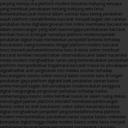
panjang menuju era platform modern bersama mahjong wins
apa
yang membuat percakapan tentang mahjong wins terus
bertambah
baccarat muncul dalam sorotan baru seiring perubahan
wajah platform interaktif
ketika baccarat menjadi bagian dari catatan
perubahan dunia digital
pergeseran tren online membawa baccarat ke
dalam perbincangan yang lebih luas
mengapa pembahasan baccarat
kembali muncul di tengah ramainya platform modern
sejumlah
perubahan digital mulai memberikan perspektif berbeda terhadap
baccarat
dari ruang komunitas hingga platform modern baccarat
terus menarik perhatian
fenomena baru di dunia online membuat
baccarat kembali menjadi bahan observasi
baccarat dalam kacamata
media modern menghadirkan narasi yang berbeda
catatan perubahan
platform memperlihatkan bagaimana baccarat masuk ke percakapan
digital
melihat arah pergeseran tren melalui sorotan terhadap
baccarat
game kasino online muncul dalam sorotan baru di tengah
perubahan gaya platform digital
di balik perubahan zaman kasino
online menjadi bagian dari percakapan modern
catatan pengguna
digital mengungkap pergeseran perhatian terhadap kasino
online
mengapa kasino online kembali masuk ke dalam ruang diskusi
teknologi
perjalanan platform interaktif membawa perbincangan
kasino online ke arah baru
kasino online dalam kacamata budaya
digital menghadirkan perspektif yang berbeda
fenomena platform
modern memperlihatkan perubahan narasi seputar kasino online
dari
komunitas digital hingga media modern kasino online terus menjadi
perhatian
pergeseran kebiasaan internet membentuk cara baru