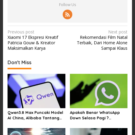
Follow Us
P
Previous post
Next post
Xiaomi 17 Ekspresi Kreatif
Rekomendasi Film Natal
o
Patricia Gouw & Kreator
Terbaik, Dari Home Alone
s
Maksimalkan Karya
Sampai Klaus
t
Don't Miss
n
a
v
i
g
a
Qwen3.8 Max Puncaki Model
Apakah Benar WhatsApp
t
AI China, Alibaba Tantang
Down Selasa Pagi ?
i
Pemain Global
Pengguna Kesulitan Kirim
Gambar dan Video di
o
Sejumlah Wilayah