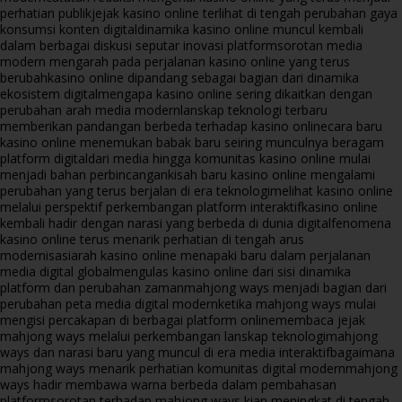
perhatian publik
jejak kasino online terlihat di tengah perubahan gaya
konsumsi konten digital
dinamika kasino online muncul kembali
dalam berbagai diskusi seputar inovasi platform
sorotan media
modern mengarah pada perjalanan kasino online yang terus
berubah
kasino online dipandang sebagai bagian dari dinamika
ekosistem digital
mengapa kasino online sering dikaitkan dengan
perubahan arah media modern
lanskap teknologi terbaru
memberikan pandangan berbeda terhadap kasino online
cara baru
kasino online menemukan babak baru seiring munculnya beragam
platform digital
dari media hingga komunitas kasino online mulai
menjadi bahan perbincangan
kisah baru kasino online mengalami
perubahan yang terus berjalan di era teknologi
melihat kasino online
melalui perspektif perkembangan platform interaktif
kasino online
kembali hadir dengan narasi yang berbeda di dunia digital
fenomena
kasino online terus menarik perhatian di tengah arus
modernisasi
arah kasino online menapaki baru dalam perjalanan
media digital global
mengulas kasino online dari sisi dinamika
platform dan perubahan zaman
mahjong ways menjadi bagian dari
perubahan peta media digital modern
ketika mahjong ways mulai
mengisi percakapan di berbagai platform online
membaca jejak
mahjong ways melalui perkembangan lanskap teknologi
mahjong
ways dan narasi baru yang muncul di era media interaktif
bagaimana
mahjong ways menarik perhatian komunitas digital modern
mahjong
ways hadir membawa warna berbeda dalam pembahasan
platform
sorotan terhadap mahjong ways kian meningkat di tengah