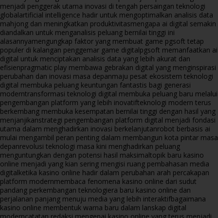
menjadi penggerak utama inovasi di tengah persaingan teknologi
global
artificial intelligence hadir untuk mengoptimalkan analisis data
mahjong dan meningkatkan produktivitas
mengapa ai digital semakin
diandalkan untuk menganalisis peluang bernilai tinggi ini
alasannya
mengungkap faktor yang membuat game pgsoft tetap
populer di kalangan penggemar game digital
pgsoft memanfaatkan ai
digital untuk menciptakan analisis data yang lebih akurat dan
efisien
pragmatic play membawa gebrakan digital yang menginspirasi
perubahan dan inovasi masa depan
maju pesat ekosistem teknologi
digital membuka peluang keuntungan fantastis bagi generasi
modern
transformasi teknologi digital membuka peluang baru melalui
pengembangan platform yang lebih inovatif
teknologi modern terus
berkembang membuka kesempatan bernilai tinggi dengan hasil yang
menjanjikan
strategi pengembangan platform digital menjadi fondasi
utama dalam menghadirkan inovasi berkelanjutan
robot berbasis ai
mulai mengambil peran penting dalam membangun kota pintar masa
depan
revolusi teknologi masa kini menghadirkan peluang
menguntungkan dengan potensi hasil maksimal
topik baru kasino
online menjadi yang kian sering mengisi ruang pembahasan media
digital
ketika kasino online hadir dalam perubahan arah percakapan
platform modern
membaca fenomena kasino online dari sudut
pandang perkembangan teknologi
era baru kasino online dan
perjalanan panjang menuju media yang lebih interaktif
bagaimana
kasino online membentuk warna baru dalam lanskap digital
modern
catatan redaksi mengenai kasino online yang terus menjadi