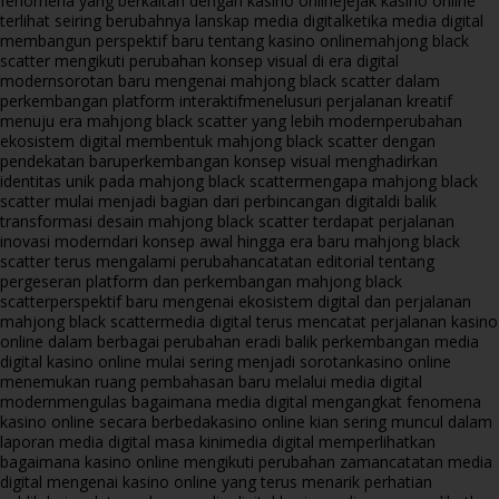
fenomena yang berkaitan dengan kasino online
jejak kasino online
terlihat seiring berubahnya lanskap media digital
ketika media digital
membangun perspektif baru tentang kasino online
mahjong black
scatter mengikuti perubahan konsep visual di era digital
modern
sorotan baru mengenai mahjong black scatter dalam
perkembangan platform interaktif
menelusuri perjalanan kreatif
menuju era mahjong black scatter yang lebih modern
perubahan
ekosistem digital membentuk mahjong black scatter dengan
pendekatan baru
perkembangan konsep visual menghadirkan
identitas unik pada mahjong black scatter
mengapa mahjong black
scatter mulai menjadi bagian dari perbincangan digital
di balik
transformasi desain mahjong black scatter terdapat perjalanan
inovasi modern
dari konsep awal hingga era baru mahjong black
scatter terus mengalami perubahan
catatan editorial tentang
pergeseran platform dan perkembangan mahjong black
scatter
perspektif baru mengenai ekosistem digital dan perjalanan
mahjong black scatter
media digital terus mencatat perjalanan kasino
online dalam berbagai perubahan era
di balik perkembangan media
digital kasino online mulai sering menjadi sorotan
kasino online
menemukan ruang pembahasan baru melalui media digital
modern
mengulas bagaimana media digital mengangkat fenomena
kasino online secara berbeda
kasino online kian sering muncul dalam
laporan media digital masa kini
media digital memperlihatkan
bagaimana kasino online mengikuti perubahan zaman
catatan media
digital mengenai kasino online yang terus menarik perhatian