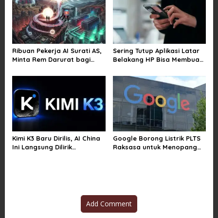
n
Ribuan Pekerja AI Surati AS,
Sering Tutup Aplikasi Latar
Minta Rem Darurat bagi
Belakang HP Bisa Membuat
Teknologi Canggih
Baterai Lebih Boros
Kimi K3 Baru Dirilis, AI China
Google Borong Listrik PLTS
Ini Langsung Dilirik
Raksasa untuk Menopang
Microsoft
Pusat Data dan AI
Add Comment