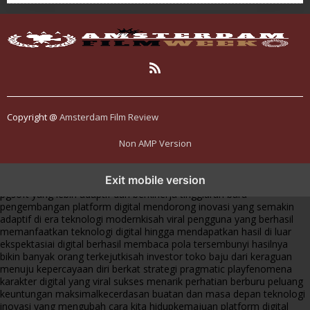
Copyright @
Amsterdam Film Review
Non AMP Version
transformasi digital pragmatic play menjadi inspirasi baru dalam
Exit mobile version
menghadirkan inovasi berkualitas
ai digital menjadi kunci analisis data
pgsoft yang lebih adaptif dan berkinerja tinggi
arah baru
pengembangan platform digital mendorong inovasi yang semakin
adaptif di era teknologi modern
kisah viral pengguna yang berhasil
memanfaatkan teknologi digital hingga mendapatkan hasil di luar
ekspektasi
ai digital berhasil membaca pola tersembunyi hasilnya
bikin banyak orang terkejut
kisah investor toko baju dari keraguan
menuju kepercayaan diri berkat strategi pragmatic play
fenomena
karakter digital yang viral sukses menarik perhatian berburu peluang
keuntungan maksimal
kecerdasan buatan dan masa depan teknologi
inovasi yang mengubah cara kita hidup
kemajuan platform digital