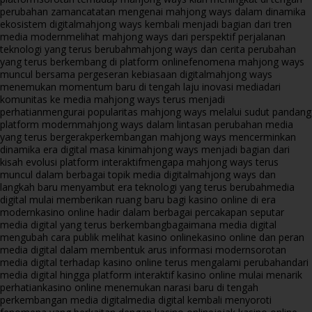
perubahan zaman
catatan mengenai mahjong ways dalam dinamika
ekosistem digital
mahjong ways kembali menjadi bagian dari tren
media modern
melihat mahjong ways dari perspektif perjalanan
teknologi yang terus berubah
mahjong ways dan cerita perubahan
yang terus berkembang di platform online
fenomena mahjong ways
muncul bersama pergeseran kebiasaan digital
mahjong ways
menemukan momentum baru di tengah laju inovasi media
dari
komunitas ke media mahjong ways terus menjadi
perhatian
mengurai popularitas mahjong ways melalui sudut pandang
platform modern
mahjong ways dalam lintasan perubahan media
yang terus bergerak
perkembangan mahjong ways mencerminkan
dinamika era digital masa kini
mahjong ways menjadi bagian dari
kisah evolusi platform interaktif
mengapa mahjong ways terus
muncul dalam berbagai topik media digital
mahjong ways dan
langkah baru menyambut era teknologi yang terus berubah
media
digital mulai memberikan ruang baru bagi kasino online di era
modern
kasino online hadir dalam berbagai percakapan seputar
media digital yang terus berkembang
bagaimana media digital
mengubah cara publik melihat kasino online
kasino online dan peran
media digital dalam membentuk arus informasi modern
sorotan
media digital terhadap kasino online terus mengalami perubahan
dari
media digital hingga platform interaktif kasino online mulai menarik
perhatian
kasino online menemukan narasi baru di tengah
perkembangan media digital
media digital kembali menyoroti