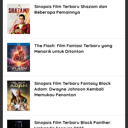
Sinopsis Film Terbaru Shazam dan
Beberapa Pemainnya
The Flash: Film Fantasi Terbaru yang
Menarik untuk Ditonton
Sinopsis Film Terbaru Fantasy Black
Adam: Dwayne Johnson Kembali
Memukau Penonton
Sinopsis Film Terbaru Black Panther: