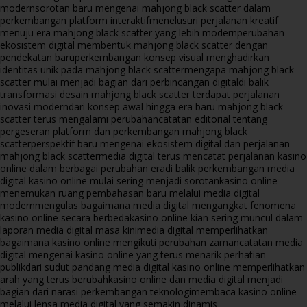
modern
sorotan baru mengenai mahjong black scatter dalam
perkembangan platform interaktif
menelusuri perjalanan kreatif
menuju era mahjong black scatter yang lebih modern
perubahan
ekosistem digital membentuk mahjong black scatter dengan
pendekatan baru
perkembangan konsep visual menghadirkan
identitas unik pada mahjong black scatter
mengapa mahjong black
scatter mulai menjadi bagian dari perbincangan digital
di balik
transformasi desain mahjong black scatter terdapat perjalanan
inovasi modern
dari konsep awal hingga era baru mahjong black
scatter terus mengalami perubahan
catatan editorial tentang
pergeseran platform dan perkembangan mahjong black
scatter
perspektif baru mengenai ekosistem digital dan perjalanan
mahjong black scatter
media digital terus mencatat perjalanan kasino
online dalam berbagai perubahan era
di balik perkembangan media
digital kasino online mulai sering menjadi sorotan
kasino online
menemukan ruang pembahasan baru melalui media digital
modern
mengulas bagaimana media digital mengangkat fenomena
kasino online secara berbeda
kasino online kian sering muncul dalam
laporan media digital masa kini
media digital memperlihatkan
bagaimana kasino online mengikuti perubahan zaman
catatan media
digital mengenai kasino online yang terus menarik perhatian
publik
dari sudut pandang media digital kasino online memperlihatkan
arah yang terus berubah
kasino online dan media digital menjadi
bagian dari narasi perkembangan teknologi
membaca kasino online
melalui lensa media digital yang semakin dinamis