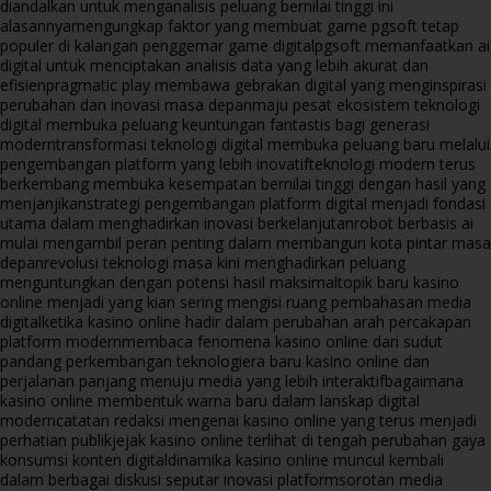
diandalkan untuk menganalisis peluang bernilai tinggi ini
alasannya
mengungkap faktor yang membuat game pgsoft tetap
populer di kalangan penggemar game digital
pgsoft memanfaatkan ai
digital untuk menciptakan analisis data yang lebih akurat dan
efisien
pragmatic play membawa gebrakan digital yang menginspirasi
perubahan dan inovasi masa depan
maju pesat ekosistem teknologi
digital membuka peluang keuntungan fantastis bagi generasi
modern
transformasi teknologi digital membuka peluang baru melalui
pengembangan platform yang lebih inovatif
teknologi modern terus
berkembang membuka kesempatan bernilai tinggi dengan hasil yang
menjanjikan
strategi pengembangan platform digital menjadi fondasi
utama dalam menghadirkan inovasi berkelanjutan
robot berbasis ai
mulai mengambil peran penting dalam membangun kota pintar masa
depan
revolusi teknologi masa kini menghadirkan peluang
menguntungkan dengan potensi hasil maksimal
topik baru kasino
online menjadi yang kian sering mengisi ruang pembahasan media
digital
ketika kasino online hadir dalam perubahan arah percakapan
platform modern
membaca fenomena kasino online dari sudut
pandang perkembangan teknologi
era baru kasino online dan
perjalanan panjang menuju media yang lebih interaktif
bagaimana
kasino online membentuk warna baru dalam lanskap digital
modern
catatan redaksi mengenai kasino online yang terus menjadi
perhatian publik
jejak kasino online terlihat di tengah perubahan gaya
konsumsi konten digital
dinamika kasino online muncul kembali
dalam berbagai diskusi seputar inovasi platform
sorotan media