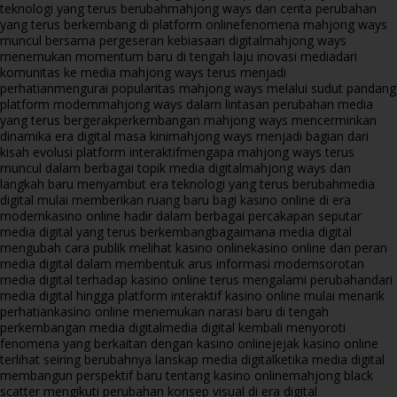
teknologi yang terus berubah
mahjong ways dan cerita perubahan
yang terus berkembang di platform online
fenomena mahjong ways
muncul bersama pergeseran kebiasaan digital
mahjong ways
menemukan momentum baru di tengah laju inovasi media
dari
komunitas ke media mahjong ways terus menjadi
perhatian
mengurai popularitas mahjong ways melalui sudut pandang
platform modern
mahjong ways dalam lintasan perubahan media
yang terus bergerak
perkembangan mahjong ways mencerminkan
dinamika era digital masa kini
mahjong ways menjadi bagian dari
kisah evolusi platform interaktif
mengapa mahjong ways terus
muncul dalam berbagai topik media digital
mahjong ways dan
langkah baru menyambut era teknologi yang terus berubah
media
digital mulai memberikan ruang baru bagi kasino online di era
modern
kasino online hadir dalam berbagai percakapan seputar
media digital yang terus berkembang
bagaimana media digital
mengubah cara publik melihat kasino online
kasino online dan peran
media digital dalam membentuk arus informasi modern
sorotan
media digital terhadap kasino online terus mengalami perubahan
dari
media digital hingga platform interaktif kasino online mulai menarik
perhatian
kasino online menemukan narasi baru di tengah
perkembangan media digital
media digital kembali menyoroti
fenomena yang berkaitan dengan kasino online
jejak kasino online
terlihat seiring berubahnya lanskap media digital
ketika media digital
membangun perspektif baru tentang kasino online
mahjong black
scatter mengikuti perubahan konsep visual di era digital