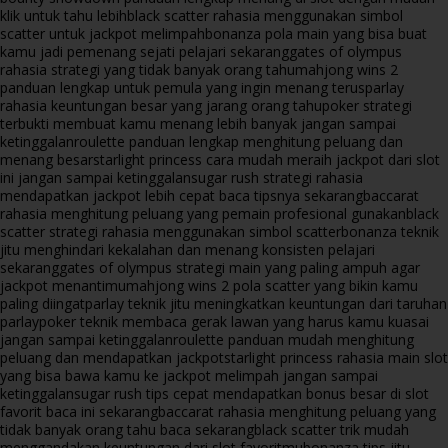
klik untuk tahu lebih
black scatter rahasia menggunakan simbol
scatter untuk jackpot melimpah
bonanza pola main yang bisa buat
kamu jadi pemenang sejati pelajari sekarang
gates of olympus
rahasia strategi yang tidak banyak orang tahu
mahjong wins 2
panduan lengkap untuk pemula yang ingin menang terus
parlay
rahasia keuntungan besar yang jarang orang tahu
poker strategi
terbukti membuat kamu menang lebih banyak jangan sampai
ketinggalan
roulette panduan lengkap menghitung peluang dan
menang besar
starlight princess cara mudah meraih jackpot dari slot
ini jangan sampai ketinggalan
sugar rush strategi rahasia
mendapatkan jackpot lebih cepat baca tipsnya sekarang
baccarat
rahasia menghitung peluang yang pemain profesional gunakan
black
scatter strategi rahasia menggunakan simbol scatter
bonanza teknik
jitu menghindari kekalahan dan menang konsisten pelajari
sekarang
gates of olympus strategi main yang paling ampuh agar
jackpot menantimu
mahjong wins 2 pola scatter yang bikin kamu
paling diingat
parlay teknik jitu meningkatkan keuntungan dari taruhan
parlay
poker teknik membaca gerak lawan yang harus kamu kuasai
jangan sampai ketinggalan
roulette panduan mudah menghitung
peluang dan mendapatkan jackpot
starlight princess rahasia main slot
yang bisa bawa kamu ke jackpot melimpah jangan sampai
ketinggalan
sugar rush tips cepat mendapatkan bonus besar di slot
favorit baca ini sekarang
baccarat rahasia menghitung peluang yang
tidak banyak orang tahu baca sekarang
black scatter trik mudah
menggandakan keuntungan dari slot favoritmu
bonanza tips jitu