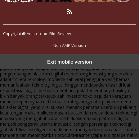
Copyright @
Amsterdam Film Review
Non AMP Version
transformasi digital pragmatic play menjadi inspirasi baru dalam
Exit mobile version
menghadirkan inovasi berkualitas
ai digital menjadi kunci analisis data
pgsoft yang lebih adaptif dan berkinerja tinggi
arah baru
pengembangan platform digital mendorong inovasi yang semakin
adaptif di era teknologi modern
kisah viral pengguna yang berhasil
memanfaatkan teknologi digital hingga mendapatkan hasil di luar
ekspektasi
ai digital berhasil membaca pola tersembunyi hasilnya
bikin banyak orang terkejut
kisah investor toko baju dari keraguan
menuju kepercayaan diri berkat strategi pragmatic play
fenomena
karakter digital yang viral sukses menarik perhatian berburu peluang
keuntungan maksimal
kecerdasan buatan dan masa depan teknologi
inovasi yang mengubah cara kita hidup
kemajuan platform digital
menjadi penggerak utama inovasi di tengah persaingan teknologi
global
artificial intelligence hadir untuk mengoptimalkan analisis data
mahjong dan meningkatkan produktivitas
mengapa ai digital semakin