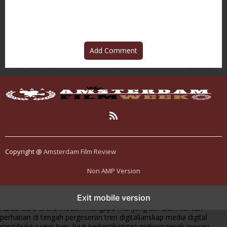
Semua Selera
Masuk Watchlistmu
Add Comment
Copyright @
Amsterdam Film Review
Non AMP Version
mahjong menjadi sorotan dalam perubahan pola interaksi digital
Exit mobile version
masa kini
dari komunitas hingga platform mahjong membangun
narasi baru di era modern
mengapa mahjong kembali mencuri
perhatian di tengah pergeseran tren digital
lanskap media digital
membuka ruang baru bagi perkembangan mahjong
jejak inovasi