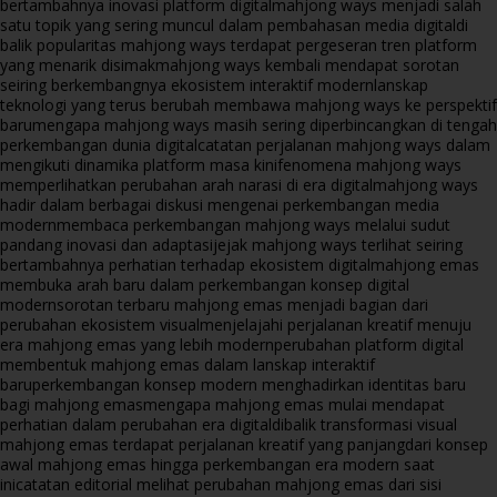
bertambahnya inovasi platform digital
mahjong ways menjadi salah
satu topik yang sering muncul dalam pembahasan media digital
di
balik popularitas mahjong ways terdapat pergeseran tren platform
yang menarik disimak
mahjong ways kembali mendapat sorotan
seiring berkembangnya ekosistem interaktif modern
lanskap
teknologi yang terus berubah membawa mahjong ways ke perspektif
baru
mengapa mahjong ways masih sering diperbincangkan di tengah
perkembangan dunia digital
catatan perjalanan mahjong ways dalam
mengikuti dinamika platform masa kini
fenomena mahjong ways
memperlihatkan perubahan arah narasi di era digital
mahjong ways
hadir dalam berbagai diskusi mengenai perkembangan media
modern
membaca perkembangan mahjong ways melalui sudut
pandang inovasi dan adaptasi
jejak mahjong ways terlihat seiring
bertambahnya perhatian terhadap ekosistem digital
mahjong emas
membuka arah baru dalam perkembangan konsep digital
modern
sorotan terbaru mahjong emas menjadi bagian dari
perubahan ekosistem visual
menjelajahi perjalanan kreatif menuju
era mahjong emas yang lebih modern
perubahan platform digital
membentuk mahjong emas dalam lanskap interaktif
baru
perkembangan konsep modern menghadirkan identitas baru
bagi mahjong emas
mengapa mahjong emas mulai mendapat
perhatian dalam perubahan era digital
dibalik transformasi visual
mahjong emas terdapat perjalanan kreatif yang panjang
dari konsep
awal mahjong emas hingga perkembangan era modern saat
ini
catatan editorial melihat perubahan mahjong emas dari sisi