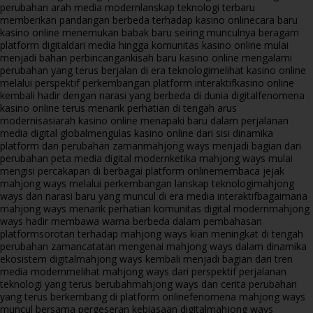
perubahan arah media modern
lanskap teknologi terbaru
memberikan pandangan berbeda terhadap kasino online
cara baru
kasino online menemukan babak baru seiring munculnya beragam
platform digital
dari media hingga komunitas kasino online mulai
menjadi bahan perbincangan
kisah baru kasino online mengalami
perubahan yang terus berjalan di era teknologi
melihat kasino online
melalui perspektif perkembangan platform interaktif
kasino online
kembali hadir dengan narasi yang berbeda di dunia digital
fenomena
kasino online terus menarik perhatian di tengah arus
modernisasi
arah kasino online menapaki baru dalam perjalanan
media digital global
mengulas kasino online dari sisi dinamika
platform dan perubahan zaman
mahjong ways menjadi bagian dari
perubahan peta media digital modern
ketika mahjong ways mulai
mengisi percakapan di berbagai platform online
membaca jejak
mahjong ways melalui perkembangan lanskap teknologi
mahjong
ways dan narasi baru yang muncul di era media interaktif
bagaimana
mahjong ways menarik perhatian komunitas digital modern
mahjong
ways hadir membawa warna berbeda dalam pembahasan
platform
sorotan terhadap mahjong ways kian meningkat di tengah
perubahan zaman
catatan mengenai mahjong ways dalam dinamika
ekosistem digital
mahjong ways kembali menjadi bagian dari tren
media modern
melihat mahjong ways dari perspektif perjalanan
teknologi yang terus berubah
mahjong ways dan cerita perubahan
yang terus berkembang di platform online
fenomena mahjong ways
muncul bersama pergeseran kebiasaan digital
mahjong ways