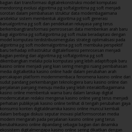
bagian dari transformasi digital
rekonstruksi model komputasi
mendorong evolusi algoritma pg soft
algoritma pg soft menjadi
sorotan dalam pembahasan struktur data modern
bagaimana
arsitektur sistem membentuk algoritma pg soft generasi
baru
algoritma pg soft dan pendekatan rekayasa yang terus
berkembang
transformasi pemrosesan data memberikan arah baru
bagi algoritma pg soft
algoritma pg soft mulai beradaptasi dengan
model komputasi terdistribusi
mengulas strategi optimalisasi pada
algoritma pg soft modern
algoritma pg soft membuka perspektif
baru terhadap infrastruktur digital
efisiensi pemrosesan menjadi
bagian penting dari algoritma pg soft
algoritma pg soft
dikembangkan melalui pola komputasi yang lebih adaptif
topik baru
kasino online menjadi yang kian sering mengisi ruang pembahasan
media digital
ketika kasino online hadir dalam perubahan arah
percakapan platform modern
membaca fenomena kasino online dari
sudut pandang perkembangan teknologi
era baru kasino online dan
perjalanan panjang menuju media yang lebih interaktif
bagaimana
kasino online membentuk warna baru dalam lanskap digital
modern
catatan redaksi mengenai kasino online yang terus menjadi
perhatian publik
jejak kasino online terlihat di tengah perubahan gaya
konsumsi konten digital
dinamika kasino online muncul kembali
dalam berbagai diskusi seputar inovasi platform
sorotan media
modern mengarah pada perjalanan kasino online yang terus
berubah
kasino online dipandang sebagai bagian dari dinamika
ekosistem digital
mengapa kasino online sering dikaitkan dengan