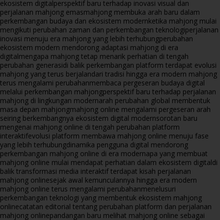
ekosistem digital
perspektif baru terhadap inovasi visual dan
perjalanan mahjong emas
mahjong membuka arah baru dalam
perkembangan budaya dan ekosistem modern
ketika mahjong mulai
mengikuti perubahan zaman dan perkembangan teknologi
perjalanan
inovasi menuju era mahjong yang lebih terhubung
perubahan
ekosistem modern mendorong adaptasi mahjong di era
digital
mengapa mahjong tetap menarik perhatian di tengah
perubahan generasi
di balik perkembangan platform terdapat evolusi
mahjong yang terus berjalan
dari tradisi hingga era modern mahjong
terus mengalami perubahan
membaca pergeseran budaya digital
melalui perkembangan mahjong
perspektif baru terhadap perjalanan
mahjong di lingkungan modern
arah perubahan global membentuk
masa depan mahjong
mahjong online mengalami pergeseran arah
seiring berkembangnya ekosistem digital modern
sorotan baru
mengenai mahjong online di tengah perubahan platform
interaktif
evolusi platform membawa mahjong online menuju fase
yang lebih terhubung
dinamika pengguna digital mendorong
perkembangan mahjong online di era modern
apa yang membuat
mahjong online mulai mendapat perhatian dalam ekosistem digital
di
balik transformasi media interaktif terdapat kisah perjalanan
mahjong online
sejak awal kemunculannya hingga era modern
mahjong online terus mengalami perubahan
menelusuri
perkembangan teknologi yang membentuk ekosistem mahjong
online
catatan editorial tentang perubahan platform dan perjalanan
mahjong online
pandangan baru melihat mahjong online sebagai