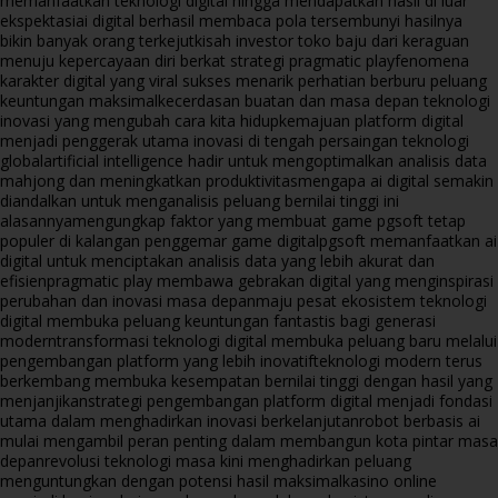
memanfaatkan teknologi digital hingga mendapatkan hasil di luar
ekspektasi
ai digital berhasil membaca pola tersembunyi hasilnya
bikin banyak orang terkejut
kisah investor toko baju dari keraguan
menuju kepercayaan diri berkat strategi pragmatic play
fenomena
karakter digital yang viral sukses menarik perhatian berburu peluang
keuntungan maksimal
kecerdasan buatan dan masa depan teknologi
inovasi yang mengubah cara kita hidup
kemajuan platform digital
menjadi penggerak utama inovasi di tengah persaingan teknologi
global
artificial intelligence hadir untuk mengoptimalkan analisis data
mahjong dan meningkatkan produktivitas
mengapa ai digital semakin
diandalkan untuk menganalisis peluang bernilai tinggi ini
alasannya
mengungkap faktor yang membuat game pgsoft tetap
populer di kalangan penggemar game digital
pgsoft memanfaatkan ai
digital untuk menciptakan analisis data yang lebih akurat dan
efisien
pragmatic play membawa gebrakan digital yang menginspirasi
perubahan dan inovasi masa depan
maju pesat ekosistem teknologi
digital membuka peluang keuntungan fantastis bagi generasi
modern
transformasi teknologi digital membuka peluang baru melalui
pengembangan platform yang lebih inovatif
teknologi modern terus
berkembang membuka kesempatan bernilai tinggi dengan hasil yang
menjanjikan
strategi pengembangan platform digital menjadi fondasi
utama dalam menghadirkan inovasi berkelanjutan
robot berbasis ai
mulai mengambil peran penting dalam membangun kota pintar masa
depan
revolusi teknologi masa kini menghadirkan peluang
menguntungkan dengan potensi hasil maksimal
kasino online