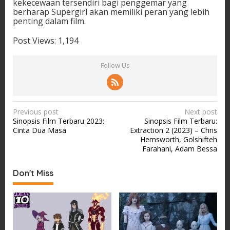
kekecewaan tersendiri bagi penggemar yang
berharap Supergirl akan memiliki peran yang lebih
penting dalam film.
Post Views:
1,194
Follow Us
P
Previous post
Next post
Sinopsis Film Terbaru 2023:
Sinopsis Film Terbaru:
o
Cinta Dua Masa
Extraction 2 (2023) – Chris
s
Hemsworth, Golshifteh
Farahani, Adam Bessa
t
n
Don't Miss
a
v
i
g