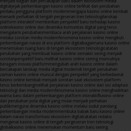
menjadi bagian dari percakapan baru dalam ekosistem media
digital
jejak perkembangan kasino online terlihat dari perubahan
perilaku pengguna platform modern
mengapa kasino online kembali
menarik perhatian di tengah pergeseran tren teknologi
lanskap
platform interaktif memberikan perspektif baru terhadap kasino
online
kasino online dan dinamika komunitas digital yang terus
mengalami perubahan
membaca arah perjalanan kasino online
melalui sorotan media modern
fenomena kasino online mengikuti
perkembangan narasi di era platform digital
bagaimana kasino online
menemukan ruang baru di tengah ekosistem teknologi
catatan
perubahan yang membuat kasino online semakin sering menjadi
sorotan
perspektif baru melihat kasino online seiring munculnya
beragam inovasi platform
mengubah arah kasino online dalam
bercakapan lanskap media digital modern
di tengah perubahan
zaman kasino online muncul dengan perspektif yang berbeda
viral
kasino online kembali menjadi sorotan saat ekosistem platform
terus berkembang
melihat perjalanan kasino online dari sisi adaptasi
teknologi dan media modern
fenomena kasino online menghadirkan
warna baru dalam perkembangan platform interaktif
kasino online
dan perubahan pola digital yang mulai menjadi perhatian
publik
mengurai dinamika kasino online melalui sudut pandang
perkembangan media modern
membuka babak baru kasino online
dalam narasi transformasi ekosistem digital
catatan redaksi
mengenai kasino online di tengah pergeseran tren teknologi
global
kasino online menemukan momentum baru seiring