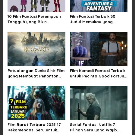
a
t
10 Film Fantasi Perempuan
Film Fantasi Terbaik 30
i
Tangguh yang Bikin
Judul Memukau yang
Terinspirasi, Termasuk
Mengubah Imajinasi
o
Damsel
n
Petualangan Dunia Sihir Film
Film Komedi Fantasi Terbaik
yang Membuat Penonton
untuk Pecinta Good Fortune
Terpukau Selamanya
yang Wajib
Film Barat Terbaru 2025 17
Serial Fantasi Netflix 7
Rekomendasi Seru untuk
Pilihan Seru yang Wajib