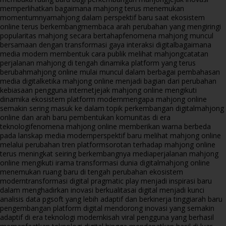
memperlihatkan bagaimana mahjong terus menemukan
momentumnya
mahjong dalam perspektif baru saat ekosistem
online terus berkembang
membaca arah perubahan yang mengiringi
popularitas mahjong secara bertahap
fenomena mahjong muncul
bersamaan dengan transformasi gaya interaksi digital
bagaimana
media modern membentuk cara publik melihat mahjong
catatan
perjalanan mahjong di tengah dinamika platform yang terus
berubah
mahjong online mulai muncul dalam berbagai pembahasan
media digital
ketika mahjong online menjadi bagian dari perubahan
kebiasaan pengguna internet
jejak mahjong online mengikuti
dinamika ekosistem platform modern
mengapa mahjong online
semakin sering masuk ke dalam topik perkembangan digital
mahjong
online dan arah baru pembentukan komunitas di era
teknologi
fenomena mahjong online memberikan warna berbeda
pada lanskap media modern
perspektif baru melihat mahjong online
melalui perubahan tren platform
sorotan terhadap mahjong online
terus meningkat seiring berkembangnya media
perjalanan mahjong
online mengikuti irama transformasi dunia digital
mahjong online
menemukan ruang baru di tengah perubahan ekosistem
modern
transformasi digital pragmatic play menjadi inspirasi baru
dalam menghadirkan inovasi berkualitas
ai digital menjadi kunci
analisis data pgsoft yang lebih adaptif dan berkinerja tinggi
arah baru
pengembangan platform digital mendorong inovasi yang semakin
adaptif di era teknologi modern
kisah viral pengguna yang berhasil