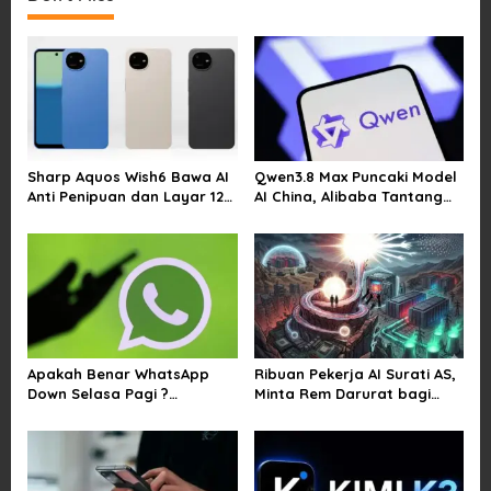
Sharp Aquos Wish6 Bawa AI
Qwen3.8 Max Puncaki Model
Anti Penipuan dan Layar 120
AI China, Alibaba Tantang
Hz
Pemain Global
Apakah Benar WhatsApp
Ribuan Pekerja AI Surati AS,
Down Selasa Pagi ?
Minta Rem Darurat bagi
Pengguna Kesulitan Kirim
Teknologi Canggih
Gambar dan Video di
Sejumlah Wilayah