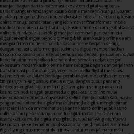
melalui lensa media digital yang semakin dinamis
kasino online
menjadi bagian dari transformasi ekosistem digital yang terus
berkembang
perkembangan kasino online mencerminkan perubahan
perilaku pengguna di era modern
ekosistem digital mendorong kasino
online menuju pendekatan yang lebih inovatif
transformasi media
modern membuka ruang baru bagi kasino online secara global
kasino
online dan adaptasi teknologi menjadi cerminan perubahan era
digital
perkembangan teknologi mengubah arah kasino online dalam
mengikuti tren modern
dinamika kasino online berjalan seiring
dengan inovasi platform digital terkini
era digital memperlihatkan
bagaimana kasino online terus beradaptasi dengan perubahan
inovasi
berkelanjutan menjadikan kasino online semakin dekat dengan
ekosistem modern
kasino online hadir sebagai bagian dari perjalanan
transformasi platform digital
pergeseran media digital membawa
kasino online ke dalam berbagai pembahasan modern
kasino online
kini mengisi ruang diskusi media digital dengan sudut pandang
berbeda
mengikuti laju media digital yang kian sering menyoroti
kasino online
di tengah arus media digital kasino online mulai
menemukan momentumnya
kasino online menjadi salah satu narasi
yang muncul di media digital masa kini
media digital menghadirkan
perspektif lain dalam melihat perjalanan kasino online
jejak kasino
online dalam perkembangan media digital masih terus menarik
disimak
ketika media digital mengikuti perubahan yang membawa
kasino online ke perhatian publik
kasino online dilihat dari sisi media
digital yang terus menciptakan inovasi
catatan perjalanan media