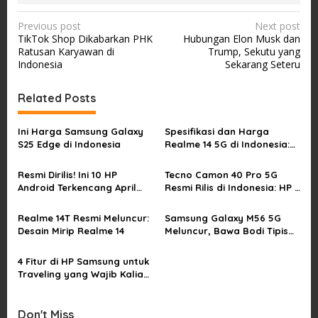
P
Previous post
Next post
TikTok Shop Dikabarkan PHK
Hubungan Elon Musk dan
o
Ratusan Karyawan di
Trump, Sekutu yang
s
Indonesia
Sekarang Seteru
t
Related Posts
n
a
Ini Harga Samsung Galaxy
Spesifikasi dan Harga
v
S25 Edge di Indonesia
Realme 14 5G di Indonesia:
Desain Mecha
i
Resmi Dirilis! Ini 10 HP
Tecno Camon 40 Pro 5G
g
Android Terkencang April
Resmi Rilis di Indonesia: HP 3
a
2025
Jutaan
t
Realme 14T Resmi Meluncur:
Samsung Galaxy M56 5G
Desain Mirip Realme 14
Meluncur, Bawa Bodi Tipis
i
dan Datar
o
4 Fitur di HP Samsung untuk
Traveling yang Wajib Kalian
n
Tahu
Don't Miss