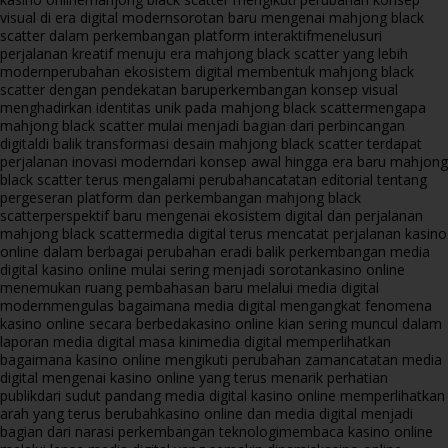
visual di era digital modern
sorotan baru mengenai mahjong black
scatter dalam perkembangan platform interaktif
menelusuri
perjalanan kreatif menuju era mahjong black scatter yang lebih
modern
perubahan ekosistem digital membentuk mahjong black
scatter dengan pendekatan baru
perkembangan konsep visual
menghadirkan identitas unik pada mahjong black scatter
mengapa
mahjong black scatter mulai menjadi bagian dari perbincangan
digital
di balik transformasi desain mahjong black scatter terdapat
perjalanan inovasi modern
dari konsep awal hingga era baru mahjong
black scatter terus mengalami perubahan
catatan editorial tentang
pergeseran platform dan perkembangan mahjong black
scatter
perspektif baru mengenai ekosistem digital dan perjalanan
mahjong black scatter
media digital terus mencatat perjalanan kasino
online dalam berbagai perubahan era
di balik perkembangan media
digital kasino online mulai sering menjadi sorotan
kasino online
menemukan ruang pembahasan baru melalui media digital
modern
mengulas bagaimana media digital mengangkat fenomena
kasino online secara berbeda
kasino online kian sering muncul dalam
laporan media digital masa kini
media digital memperlihatkan
bagaimana kasino online mengikuti perubahan zaman
catatan media
digital mengenai kasino online yang terus menarik perhatian
publik
dari sudut pandang media digital kasino online memperlihatkan
arah yang terus berubah
kasino online dan media digital menjadi
bagian dari narasi perkembangan teknologi
membaca kasino online