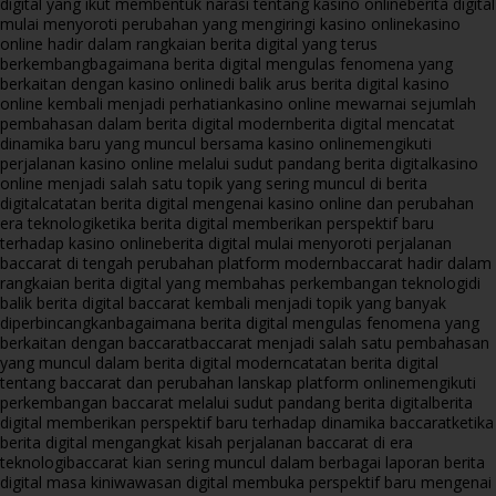
digital yang ikut membentuk narasi tentang kasino online
berita digital
mulai menyoroti perubahan yang mengiringi kasino online
kasino
online hadir dalam rangkaian berita digital yang terus
berkembang
bagaimana berita digital mengulas fenomena yang
berkaitan dengan kasino online
di balik arus berita digital kasino
online kembali menjadi perhatian
kasino online mewarnai sejumlah
pembahasan dalam berita digital modern
berita digital mencatat
dinamika baru yang muncul bersama kasino online
mengikuti
perjalanan kasino online melalui sudut pandang berita digital
kasino
online menjadi salah satu topik yang sering muncul di berita
digital
catatan berita digital mengenai kasino online dan perubahan
era teknologi
ketika berita digital memberikan perspektif baru
terhadap kasino online
berita digital mulai menyoroti perjalanan
baccarat di tengah perubahan platform modern
baccarat hadir dalam
rangkaian berita digital yang membahas perkembangan teknologi
di
balik berita digital baccarat kembali menjadi topik yang banyak
diperbincangkan
bagaimana berita digital mengulas fenomena yang
berkaitan dengan baccarat
baccarat menjadi salah satu pembahasan
yang muncul dalam berita digital modern
catatan berita digital
tentang baccarat dan perubahan lanskap platform online
mengikuti
perkembangan baccarat melalui sudut pandang berita digital
berita
digital memberikan perspektif baru terhadap dinamika baccarat
ketika
berita digital mengangkat kisah perjalanan baccarat di era
teknologi
baccarat kian sering muncul dalam berbagai laporan berita
digital masa kini
wawasan digital membuka perspektif baru mengenai