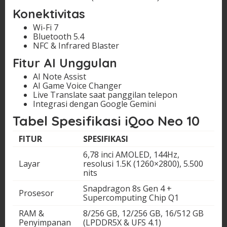
Konektivitas
Wi-Fi 7
Bluetooth 5.4
NFC & Infrared Blaster
Fitur AI Unggulan
AI Note Assist
AI Game Voice Changer
Live Translate saat panggilan telepon
Integrasi dengan Google Gemini
Tabel Spesifikasi iQoo Neo 10
FITUR
SPESIFIKASI
6,78 inci AMOLED, 144Hz,
Layar
resolusi 1.5K (1260×2800), 5.500
nits
Snapdragon 8s Gen 4 +
Prosesor
Supercomputing Chip Q1
RAM &
8/256 GB, 12/256 GB, 16/512 GB
Penyimpanan
(LPDDR5X & UFS 4.1)