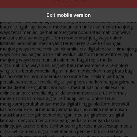
mahjong ways dan cerita perubahan yang terus berkembang di
Exit mobile version
platform online
fenomena mahjong ways muncul bersama
pergeseran kebiasaan digital
mahjong ways menemukan momentum
baru di tengah laju inovasi media
dari komunitas ke media mahjong
ways terus menjadi perhatian
mengurai popularitas mahjong ways
melalui sudut pandang platform modern
mahjong ways dalam
lintasan perubahan media yang terus bergerak
perkembangan
mahjong ways mencerminkan dinamika era digital masa kini
mahjong
ways menjadi bagian dari kisah evolusi platform interaktif
mengapa
mahjong ways terus muncul dalam berbagai topik media
digital
mahjong ways dan langkah baru menyambut era teknologi
yang terus berubah
media digital mulai memberikan ruang baru bagi
kasino online di era modern
kasino online hadir dalam berbagai
percakapan seputar media digital yang terus berkembang
bagaimana
media digital mengubah cara publik melihat kasino online
kasino
online dan peran media digital dalam membentuk arus informasi
modern
sorotan media digital terhadap kasino online terus
mengalami perubahan
dari media digital hingga platform interaktif
kasino online mulai menarik perhatian
kasino online menemukan
narasi baru di tengah perkembangan media digital
media digital
kembali menyoroti fenomena yang berkaitan dengan kasino
online
jejak kasino online terlihat seiring berubahnya lanskap media
digital
ketika media digital membangun perspektif baru tentang
kasino online
mahjong black scatter mengikuti perubahan konsep