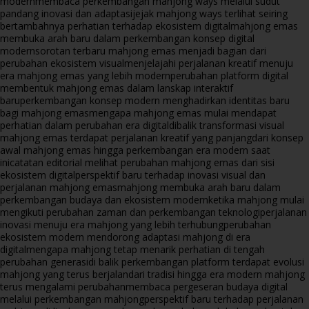
modern
membaca perkembangan mahjong ways melalui sudut
pandang inovasi dan adaptasi
jejak mahjong ways terlihat seiring
bertambahnya perhatian terhadap ekosistem digital
mahjong emas
membuka arah baru dalam perkembangan konsep digital
modern
sorotan terbaru mahjong emas menjadi bagian dari
perubahan ekosistem visual
menjelajahi perjalanan kreatif menuju
era mahjong emas yang lebih modern
perubahan platform digital
membentuk mahjong emas dalam lanskap interaktif
baru
perkembangan konsep modern menghadirkan identitas baru
bagi mahjong emas
mengapa mahjong emas mulai mendapat
perhatian dalam perubahan era digital
dibalik transformasi visual
mahjong emas terdapat perjalanan kreatif yang panjang
dari konsep
awal mahjong emas hingga perkembangan era modern saat
ini
catatan editorial melihat perubahan mahjong emas dari sisi
ekosistem digital
perspektif baru terhadap inovasi visual dan
perjalanan mahjong emas
mahjong membuka arah baru dalam
perkembangan budaya dan ekosistem modern
ketika mahjong mulai
mengikuti perubahan zaman dan perkembangan teknologi
perjalanan
inovasi menuju era mahjong yang lebih terhubung
perubahan
ekosistem modern mendorong adaptasi mahjong di era
digital
mengapa mahjong tetap menarik perhatian di tengah
perubahan generasi
di balik perkembangan platform terdapat evolusi
mahjong yang terus berjalan
dari tradisi hingga era modern mahjong
terus mengalami perubahan
membaca pergeseran budaya digital
melalui perkembangan mahjong
perspektif baru terhadap perjalanan