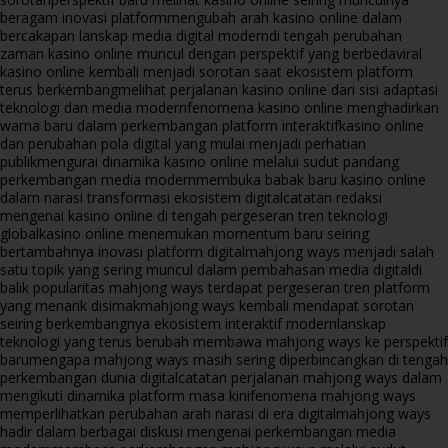
beragam inovasi platform
mengubah arah kasino online dalam
bercakapan lanskap media digital modern
di tengah perubahan
zaman kasino online muncul dengan perspektif yang berbeda
viral
kasino online kembali menjadi sorotan saat ekosistem platform
terus berkembang
melihat perjalanan kasino online dari sisi adaptasi
teknologi dan media modern
fenomena kasino online menghadirkan
warna baru dalam perkembangan platform interaktif
kasino online
dan perubahan pola digital yang mulai menjadi perhatian
publik
mengurai dinamika kasino online melalui sudut pandang
perkembangan media modern
membuka babak baru kasino online
dalam narasi transformasi ekosistem digital
catatan redaksi
mengenai kasino online di tengah pergeseran tren teknologi
global
kasino online menemukan momentum baru seiring
bertambahnya inovasi platform digital
mahjong ways menjadi salah
satu topik yang sering muncul dalam pembahasan media digital
di
balik popularitas mahjong ways terdapat pergeseran tren platform
yang menarik disimak
mahjong ways kembali mendapat sorotan
seiring berkembangnya ekosistem interaktif modern
lanskap
teknologi yang terus berubah membawa mahjong ways ke perspektif
baru
mengapa mahjong ways masih sering diperbincangkan di tengah
perkembangan dunia digital
catatan perjalanan mahjong ways dalam
mengikuti dinamika platform masa kini
fenomena mahjong ways
memperlihatkan perubahan arah narasi di era digital
mahjong ways
hadir dalam berbagai diskusi mengenai perkembangan media