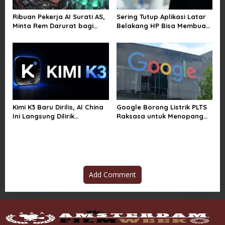
Ribuan Pekerja AI Surati AS,
Sering Tutup Aplikasi Latar
Minta Rem Darurat bagi
Belakang HP Bisa Membuat
Teknologi Canggih
Baterai Lebih Boros
Kimi K3 Baru Dirilis, AI China
Google Borong Listrik PLTS
Ini Langsung Dilirik
Raksasa untuk Menopang
Microsoft
Pusat Data dan AI
Add Comment