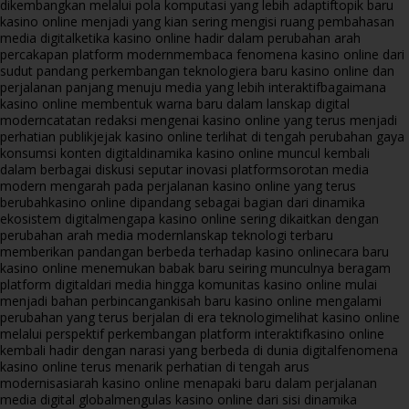
dikembangkan melalui pola komputasi yang lebih adaptif
topik baru
kasino online menjadi yang kian sering mengisi ruang pembahasan
media digital
ketika kasino online hadir dalam perubahan arah
percakapan platform modern
membaca fenomena kasino online dari
sudut pandang perkembangan teknologi
era baru kasino online dan
perjalanan panjang menuju media yang lebih interaktif
bagaimana
kasino online membentuk warna baru dalam lanskap digital
modern
catatan redaksi mengenai kasino online yang terus menjadi
perhatian publik
jejak kasino online terlihat di tengah perubahan gaya
konsumsi konten digital
dinamika kasino online muncul kembali
dalam berbagai diskusi seputar inovasi platform
sorotan media
modern mengarah pada perjalanan kasino online yang terus
berubah
kasino online dipandang sebagai bagian dari dinamika
ekosistem digital
mengapa kasino online sering dikaitkan dengan
perubahan arah media modern
lanskap teknologi terbaru
memberikan pandangan berbeda terhadap kasino online
cara baru
kasino online menemukan babak baru seiring munculnya beragam
platform digital
dari media hingga komunitas kasino online mulai
menjadi bahan perbincangan
kisah baru kasino online mengalami
perubahan yang terus berjalan di era teknologi
melihat kasino online
melalui perspektif perkembangan platform interaktif
kasino online
kembali hadir dengan narasi yang berbeda di dunia digital
fenomena
kasino online terus menarik perhatian di tengah arus
modernisasi
arah kasino online menapaki baru dalam perjalanan
media digital global
mengulas kasino online dari sisi dinamika