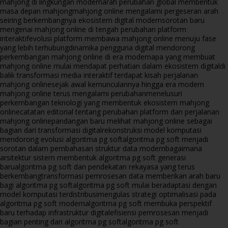
mahjong di lingkungan modern
arah perubahan global membentuk
masa depan mahjong
mahjong online mengalami pergeseran arah
seiring berkembangnya ekosistem digital modern
sorotan baru
mengenai mahjong online di tengah perubahan platform
interaktif
evolusi platform membawa mahjong online menuju fase
yang lebih terhubung
dinamika pengguna digital mendorong
perkembangan mahjong online di era modern
apa yang membuat
mahjong online mulai mendapat perhatian dalam ekosistem digital
di
balik transformasi media interaktif terdapat kisah perjalanan
mahjong online
sejak awal kemunculannya hingga era modern
mahjong online terus mengalami perubahan
menelusuri
perkembangan teknologi yang membentuk ekosistem mahjong
online
catatan editorial tentang perubahan platform dan perjalanan
mahjong online
pandangan baru melihat mahjong online sebagai
bagian dari transformasi digital
rekonstruksi model komputasi
mendorong evolusi algoritma pg soft
algoritma pg soft menjadi
sorotan dalam pembahasan struktur data modern
bagaimana
arsitektur sistem membentuk algoritma pg soft generasi
baru
algoritma pg soft dan pendekatan rekayasa yang terus
berkembang
transformasi pemrosesan data memberikan arah baru
bagi algoritma pg soft
algoritma pg soft mulai beradaptasi dengan
model komputasi terdistribusi
mengulas strategi optimalisasi pada
algoritma pg soft modern
algoritma pg soft membuka perspektif
baru terhadap infrastruktur digital
efisiensi pemrosesan menjadi
bagian penting dari algoritma pg soft
algoritma pg soft