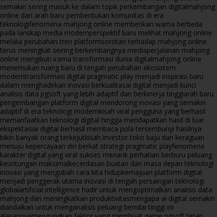
semakin sering masuk ke dalam topik perkembangan digital
mahjong
online dan arah baru pembentukan komunitas di era
teknologi
fenomena mahjong online memberikan warna berbeda
pada lanskap media modern
perspektif baru melihat mahjong online
melalui perubahan tren platform
sorotan terhadap mahjong online
terus meningkat seiring berkembangnya media
perjalanan mahjong
online mengikuti irama transformasi dunia digital
mahjong online
menemukan ruang baru di tengah perubahan ekosistem
modern
transformasi digital pragmatic play menjadi inspirasi baru
dalam menghadirkan inovasi berkualitas
ai digital menjadi kunci
analisis data pgsoft yang lebih adaptif dan berkinerja tinggi
arah baru
pengembangan platform digital mendorong inovasi yang semakin
adaptif di era teknologi modern
kisah viral pengguna yang berhasil
memanfaatkan teknologi digital hingga mendapatkan hasil di luar
ekspektasi
ai digital berhasil membaca pola tersembunyi hasilnya
bikin banyak orang terkejut
kisah investor toko baju dari keraguan
menuju kepercayaan diri berkat strategi pragmatic play
fenomena
karakter digital yang viral sukses menarik perhatian berburu peluang
keuntungan maksimal
kecerdasan buatan dan masa depan teknologi
inovasi yang mengubah cara kita hidup
kemajuan platform digital
menjadi penggerak utama inovasi di tengah persaingan teknologi
global
artificial intelligence hadir untuk mengoptimalkan analisis data
mahjong dan meningkatkan produktivitas
mengapa ai digital semakin
diandalkan untuk menganalisis peluang bernilai tinggi ini
alasannya
mengungkap faktor yang membuat game pgsoft tetap