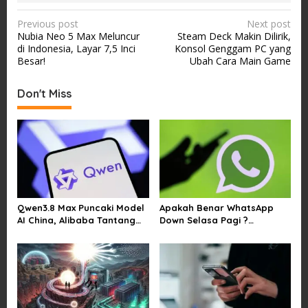
P
Previous post
Next post
Nubia Neo 5 Max Meluncur
Steam Deck Makin Dilirik,
o
di Indonesia, Layar 7,5 Inci
Konsol Genggam PC yang
s
Besar!
Ubah Cara Main Game
t
Don't Miss
n
a
v
i
g
a
Qwen3.8 Max Puncaki Model
Apakah Benar WhatsApp
t
AI China, Alibaba Tantang
Down Selasa Pagi ?
i
Pemain Global
Pengguna Kesulitan Kirim
Gambar dan Video di
o
Sejumlah Wilayah
n