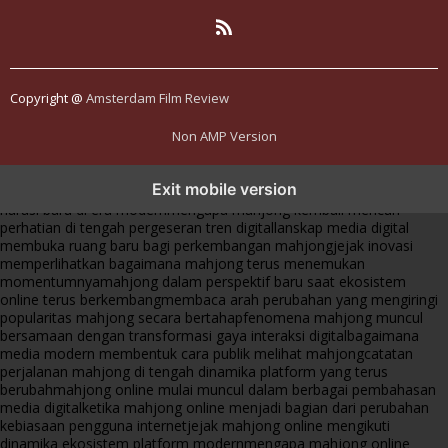
Copyright @
Amsterdam Film Review
Non AMP Version
mahjong menjadi sorotan dalam perubahan pola interaksi digital
Exit mobile version
masa kini
dari komunitas hingga platform mahjong membangun
narasi baru di era modern
mengapa mahjong kembali mencuri
perhatian di tengah pergeseran tren digital
lanskap media digital
membuka ruang baru bagi perkembangan mahjong
jejak inovasi
memperlihatkan bagaimana mahjong terus menemukan
momentumnya
mahjong dalam perspektif baru saat ekosistem
online terus berkembang
membaca arah perubahan yang mengiringi
popularitas mahjong secara bertahap
fenomena mahjong muncul
bersamaan dengan transformasi gaya interaksi digital
bagaimana
media modern membentuk cara publik melihat mahjong
catatan
perjalanan mahjong di tengah dinamika platform yang terus
berubah
mahjong online mulai muncul dalam berbagai pembahasan
media digital
ketika mahjong online menjadi bagian dari perubahan
kebiasaan pengguna internet
jejak mahjong online mengikuti
dinamika ekosistem platform modern
mengapa mahjong online