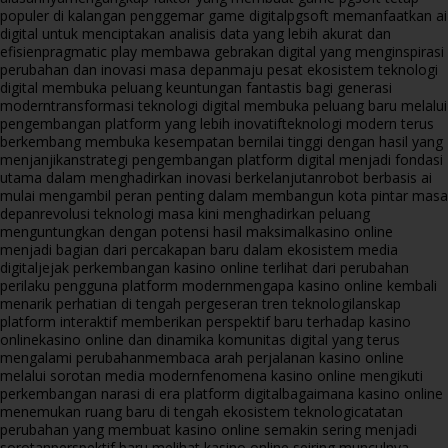
populer di kalangan penggemar game digital
pgsoft memanfaatkan ai
digital untuk menciptakan analisis data yang lebih akurat dan
efisien
pragmatic play membawa gebrakan digital yang menginspirasi
perubahan dan inovasi masa depan
maju pesat ekosistem teknologi
digital membuka peluang keuntungan fantastis bagi generasi
modern
transformasi teknologi digital membuka peluang baru melalui
pengembangan platform yang lebih inovatif
teknologi modern terus
berkembang membuka kesempatan bernilai tinggi dengan hasil yang
menjanjikan
strategi pengembangan platform digital menjadi fondasi
utama dalam menghadirkan inovasi berkelanjutan
robot berbasis ai
mulai mengambil peran penting dalam membangun kota pintar masa
depan
revolusi teknologi masa kini menghadirkan peluang
menguntungkan dengan potensi hasil maksimal
kasino online
menjadi bagian dari percakapan baru dalam ekosistem media
digital
jejak perkembangan kasino online terlihat dari perubahan
perilaku pengguna platform modern
mengapa kasino online kembali
menarik perhatian di tengah pergeseran tren teknologi
lanskap
platform interaktif memberikan perspektif baru terhadap kasino
online
kasino online dan dinamika komunitas digital yang terus
mengalami perubahan
membaca arah perjalanan kasino online
melalui sorotan media modern
fenomena kasino online mengikuti
perkembangan narasi di era platform digital
bagaimana kasino online
menemukan ruang baru di tengah ekosistem teknologi
catatan
perubahan yang membuat kasino online semakin sering menjadi
sorotan
perspektif baru melihat kasino online seiring munculnya