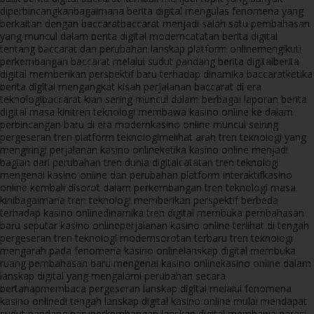
diperbincangkan
bagaimana berita digital mengulas fenomena yang
berkaitan dengan baccarat
baccarat menjadi salah satu pembahasan
yang muncul dalam berita digital modern
catatan berita digital
tentang baccarat dan perubahan lanskap platform online
mengikuti
perkembangan baccarat melalui sudut pandang berita digital
berita
digital memberikan perspektif baru terhadap dinamika baccarat
ketika
berita digital mengangkat kisah perjalanan baccarat di era
teknologi
baccarat kian sering muncul dalam berbagai laporan berita
digital masa kini
tren teknologi membawa kasino online ke dalam
perbincangan baru di era modern
kasino online muncul seiring
pergeseran tren platform teknologi
melihat arah tren teknologi yang
mengiringi perjalanan kasino online
ketika kasino online menjadi
bagian dari perubahan tren dunia digital
catatan tren teknologi
mengenai kasino online dan perubahan platform interaktif
kasino
online kembali disorot dalam perkembangan tren teknologi masa
kini
bagaimana tren teknologi memberikan perspektif berbeda
terhadap kasino online
dinamika tren digital membuka pembahasan
baru seputar kasino online
perjalanan kasino online terlihat di tengah
pergeseran tren teknologi modern
sorotan terbaru tren teknologi
mengarah pada fenomena kasino online
lanskap digital membuka
ruang pembahasan baru mengenai kasino online
kasino online dalam
lanskap digital yang mengalami perubahan secara
bertahap
membaca pergeseran lanskap digital melalui fenomena
kasino online
di tengah lanskap digital kasino online mulai mendapat
sudut pandang baru
perkembangan lanskap digital membawa narasi