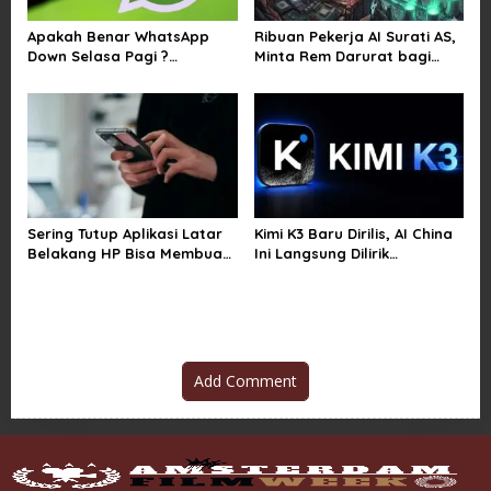
Apakah Benar WhatsApp
Ribuan Pekerja AI Surati AS,
Down Selasa Pagi ?
Minta Rem Darurat bagi
Pengguna Kesulitan Kirim
Teknologi Canggih
Gambar dan Video di
Sejumlah Wilayah
Sering Tutup Aplikasi Latar
Kimi K3 Baru Dirilis, AI China
Belakang HP Bisa Membuat
Ini Langsung Dilirik
Baterai Lebih Boros
Microsoft
Add Comment