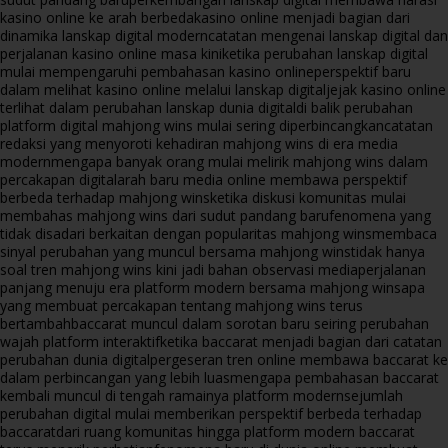
kasino online ke arah berbeda
kasino online menjadi bagian dari
dinamika lanskap digital modern
catatan mengenai lanskap digital dan
perjalanan kasino online masa kini
ketika perubahan lanskap digital
mulai mempengaruhi pembahasan kasino online
perspektif baru
dalam melihat kasino online melalui lanskap digital
jejak kasino online
terlihat dalam perubahan lanskap dunia digital
di balik perubahan
platform digital mahjong wins mulai sering diperbincangkan
catatan
redaksi yang menyoroti kehadiran mahjong wins di era media
modern
mengapa banyak orang mulai melirik mahjong wins dalam
percakapan digital
arah baru media online membawa perspektif
berbeda terhadap mahjong wins
ketika diskusi komunitas mulai
membahas mahjong wins dari sudut pandang baru
fenomena yang
tidak disadari berkaitan dengan popularitas mahjong wins
membaca
sinyal perubahan yang muncul bersama mahjong wins
tidak hanya
soal tren mahjong wins kini jadi bahan observasi media
perjalanan
panjang menuju era platform modern bersama mahjong wins
apa
yang membuat percakapan tentang mahjong wins terus
bertambah
baccarat muncul dalam sorotan baru seiring perubahan
wajah platform interaktif
ketika baccarat menjadi bagian dari catatan
perubahan dunia digital
pergeseran tren online membawa baccarat ke
dalam perbincangan yang lebih luas
mengapa pembahasan baccarat
kembali muncul di tengah ramainya platform modern
sejumlah
perubahan digital mulai memberikan perspektif berbeda terhadap
baccarat
dari ruang komunitas hingga platform modern baccarat