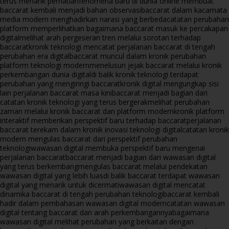
terus menarik perhatian
fenomena baru di dunia online membuat
baccarat kembali menjadi bahan observasi
baccarat dalam kacamata
media modern menghadirkan narasi yang berbeda
catatan perubahan
platform memperlihatkan bagaimana baccarat masuk ke percakapan
digital
melihat arah pergeseran tren melalui sorotan terhadap
baccarat
kronik teknologi mencatat perjalanan baccarat di tengah
perubahan era digital
baccarat muncul dalam kronik perubahan
platform teknologi modern
menelusuri jejak baccarat melalui kronik
perkembangan dunia digital
di balik kronik teknologi terdapat
perubahan yang mengiringi baccarat
kronik digital mengungkap sisi
lain perjalanan baccarat masa kini
baccarat menjadi bagian dari
catatan kronik teknologi yang terus bergerak
melihat perubahan
zaman melalui kronik baccarat dan platform modern
kronik platform
interaktif memberikan perspektif baru terhadap baccarat
perjalanan
baccarat terekam dalam kronik inovasi teknologi digital
catatan kronik
modern mengulas baccarat dari perspektif perubahan
teknologi
wawasan digital membuka perspektif baru mengenai
perjalanan baccarat
baccarat menjadi bagian dari wawasan digital
yang terus berkembang
mengulas baccarat melalui pendekatan
wawasan digital yang lebih luas
di balik baccarat terdapat wawasan
digital yang menarik untuk dicermati
wawasan digital mencatat
dinamika baccarat di tengah perubahan teknologi
baccarat kembali
hadir dalam pembahasan wawasan digital modern
catatan wawasan
digital tentang baccarat dan arah perkembangannya
bagaimana
wawasan digital melihat perubahan yang berkaitan dengan