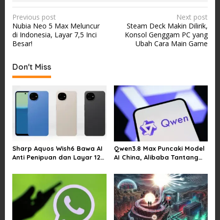
P
Previous post
Next post
Nubia Neo 5 Max Meluncur
Steam Deck Makin Dilirik,
o
di Indonesia, Layar 7,5 Inci
Konsol Genggam PC yang
s
Besar!
Ubah Cara Main Game
t
Don't Miss
n
a
v
i
g
a
Sharp Aquos Wish6 Bawa AI
Qwen3.8 Max Puncaki Model
t
Anti Penipuan dan Layar 120
AI China, Alibaba Tantang
i
Hz
Pemain Global
o
n