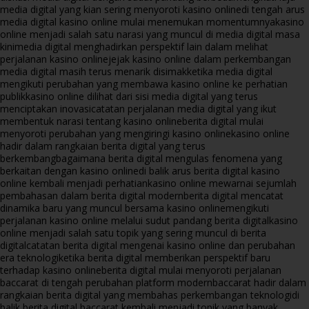
media digital yang kian sering menyoroti kasino online
di tengah arus
media digital kasino online mulai menemukan momentumnya
kasino
online menjadi salah satu narasi yang muncul di media digital masa
kini
media digital menghadirkan perspektif lain dalam melihat
perjalanan kasino online
jejak kasino online dalam perkembangan
media digital masih terus menarik disimak
ketika media digital
mengikuti perubahan yang membawa kasino online ke perhatian
publik
kasino online dilihat dari sisi media digital yang terus
menciptakan inovasi
catatan perjalanan media digital yang ikut
membentuk narasi tentang kasino online
berita digital mulai
menyoroti perubahan yang mengiringi kasino online
kasino online
hadir dalam rangkaian berita digital yang terus
berkembang
bagaimana berita digital mengulas fenomena yang
berkaitan dengan kasino online
di balik arus berita digital kasino
online kembali menjadi perhatian
kasino online mewarnai sejumlah
pembahasan dalam berita digital modern
berita digital mencatat
dinamika baru yang muncul bersama kasino online
mengikuti
perjalanan kasino online melalui sudut pandang berita digital
kasino
online menjadi salah satu topik yang sering muncul di berita
digital
catatan berita digital mengenai kasino online dan perubahan
era teknologi
ketika berita digital memberikan perspektif baru
terhadap kasino online
berita digital mulai menyoroti perjalanan
baccarat di tengah perubahan platform modern
baccarat hadir dalam
rangkaian berita digital yang membahas perkembangan teknologi
di
balik berita digital baccarat kembali menjadi topik yang banyak