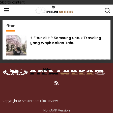
Skip to content
fitur
4 Fitur di HP Samsung untuk Traveling
yang Wajib Kalian Tahu
Copyright @
Amsterdam Film Review
Non AMP Version