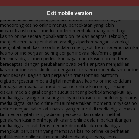
kasino online menjadi bagian dari transformasi ekosistem digital
Exit mobile version
yang terus berkembang
perkembangan kasino online mencerminkan
perubahan perilaku pengguna di era modern
ekosistem digital
mendorong kasino online menuju pendekatan yang lebih
inovatif
transformasi media modern membuka ruang baru bagi
kasino online secara global
kasino online dan adaptasi teknologi
menjadi cerminan perubahan era digital
perkembangan teknologi
mengubah arah kasino online dalam mengikuti tren modern
dinamika
kasino online berjalan seiring dengan inovasi platform digital
terkini
era digital memperlihatkan bagaimana kasino online terus
beradaptasi dengan perubahan
inovasi berkelanjutan menjadikan
kasino online semakin dekat dengan ekosistem modern
kasino online
hadir sebagai bagian dari perjalanan transformasi platform
digital
pergeseran media digital membawa kasino online ke dalam
berbagai pembahasan modern
kasino online kini mengisi ruang
diskusi media digital dengan sudut pandang berbeda
mengikuti laju
media digital yang kian sering menyoroti kasino online
di tengah arus
media digital kasino online mulai menemukan momentumnya
kasino
online menjadi salah satu narasi yang muncul di media digital masa
kini
media digital menghadirkan perspektif lain dalam melihat
perjalanan kasino online
jejak kasino online dalam perkembangan
media digital masih terus menarik disimak
ketika media digital
mengikuti perubahan yang membawa kasino online ke perhatian
publik
kasino online dilihat dari sisi media digital yang terus