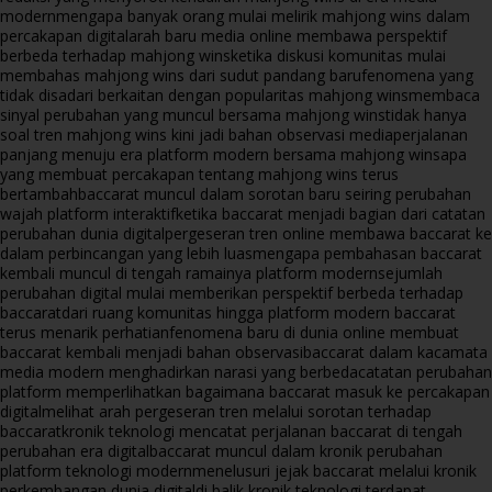
modern
mengapa banyak orang mulai melirik mahjong wins dalam
percakapan digital
arah baru media online membawa perspektif
berbeda terhadap mahjong wins
ketika diskusi komunitas mulai
membahas mahjong wins dari sudut pandang baru
fenomena yang
tidak disadari berkaitan dengan popularitas mahjong wins
membaca
sinyal perubahan yang muncul bersama mahjong wins
tidak hanya
soal tren mahjong wins kini jadi bahan observasi media
perjalanan
panjang menuju era platform modern bersama mahjong wins
apa
yang membuat percakapan tentang mahjong wins terus
bertambah
baccarat muncul dalam sorotan baru seiring perubahan
wajah platform interaktif
ketika baccarat menjadi bagian dari catatan
perubahan dunia digital
pergeseran tren online membawa baccarat ke
dalam perbincangan yang lebih luas
mengapa pembahasan baccarat
kembali muncul di tengah ramainya platform modern
sejumlah
perubahan digital mulai memberikan perspektif berbeda terhadap
baccarat
dari ruang komunitas hingga platform modern baccarat
terus menarik perhatian
fenomena baru di dunia online membuat
baccarat kembali menjadi bahan observasi
baccarat dalam kacamata
media modern menghadirkan narasi yang berbeda
catatan perubahan
platform memperlihatkan bagaimana baccarat masuk ke percakapan
digital
melihat arah pergeseran tren melalui sorotan terhadap
baccarat
kronik teknologi mencatat perjalanan baccarat di tengah
perubahan era digital
baccarat muncul dalam kronik perubahan
platform teknologi modern
menelusuri jejak baccarat melalui kronik
perkembangan dunia digital
di balik kronik teknologi terdapat