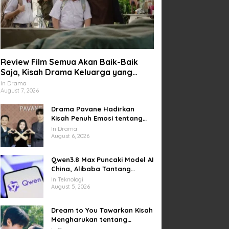
Review Film Semua Akan Baik-Baik
Saja, Kisah Drama Keluarga yang
Sarat Makna tentang Kehilangan dan
In Drama
August 7, 2026
Harapan
Drama Pavane Hadirkan
Kisah Penuh Emosi tentang
Cinta, Penyesalan, dan
In Drama
Kesempatan Memulai Kembali
August 6, 2026
Qwen3.8 Max Puncaki Model AI
China, Alibaba Tantang
Pemain Global
In Teknologi
August 5, 2026
Dream to You Tawarkan Kisah
Mengharukan tentang
Perjuangan Meraih Mimpi