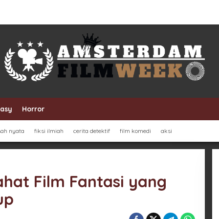
tasy
Horror
sah nyata
fiksi ilmiah
cerita detektif
film komedi
aksi
ahat Film Fantasi yang
up