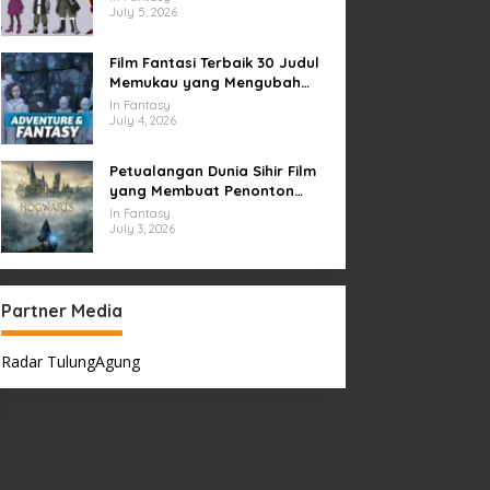
July 5, 2026
Film Fantasi Terbaik 30 Judul
Memukau yang Mengubah
Imajinasi
In Fantasy
July 4, 2026
Petualangan Dunia Sihir Film
yang Membuat Penonton
Terpukau Selamanya
In Fantasy
July 3, 2026
Partner Media
Radar TulungAgung