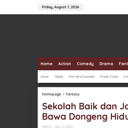
Skip
to
Friday, August 7, 2026
content
Home
Action
Comedy
Drama
Fan
horor
Natal
film aksi komedi
Kisah Cinta
ki
Sekolah
Homepage
/
Fantasy
Baik
Sekolah Baik dan J
dan
Jahat
Bawa Dongeng Hid
Film
Fantasi
yang
Admin
April 3, 2026