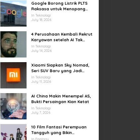
Google Borong Listrik PLTS
Raksasa untuk Menopang
Pusat Data dan AI
In Teknologi
July 18, 2026
4 Perusahaan Kembali Rekrut
Karyawan setelah AI Tak
Penuhi Harapan
In Teknologi
July 14, 2026
Xiaomi Siapkan Sky Nomad,
Seri SUV Baru yang Jadi
Sorotan Otomotif Dunia
In Teknologi
July 11, 2026
AI China Makin Menempel AS,
Bukti Persaingan Kian Ketat
In Teknologi
July 7, 2026
10 Film Fantasi Perempuan
Tangguh yang Bikin
Terinspirasi, Termasuk Damsel
In Fantasy