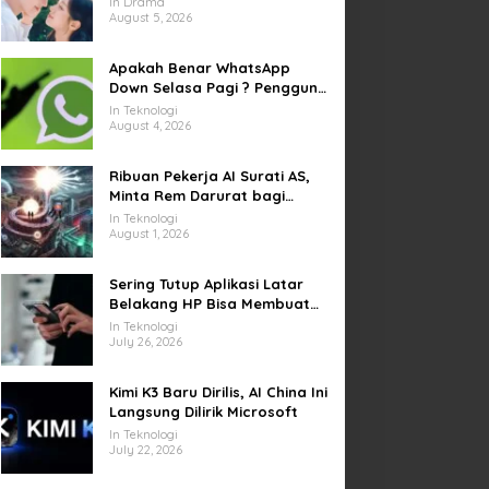
In Drama
yang Sempat Tertunda
August 5, 2026
Apakah Benar WhatsApp
Down Selasa Pagi ? Pengguna
Kesulitan Kirim Gambar dan
In Teknologi
Video di Sejumlah Wilayah
August 4, 2026
Ribuan Pekerja AI Surati AS,
Minta Rem Darurat bagi
Teknologi Canggih
In Teknologi
August 1, 2026
Sering Tutup Aplikasi Latar
Belakang HP Bisa Membuat
Baterai Lebih Boros
In Teknologi
July 26, 2026
Kimi K3 Baru Dirilis, AI China Ini
Langsung Dilirik Microsoft
In Teknologi
July 22, 2026