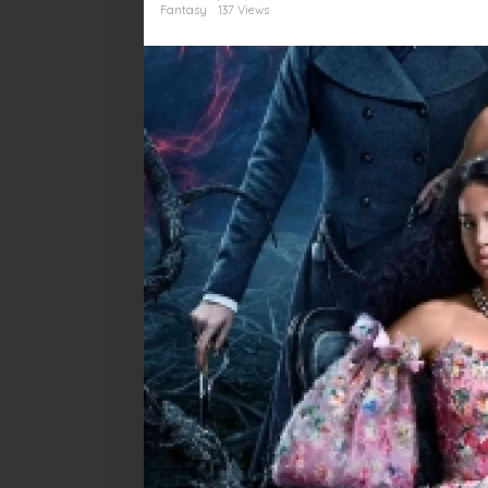
Bawa
Fantasy
137 Views
Dongeng
Hidup