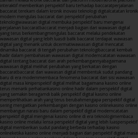
interaktif memberikan perspektif baru terhadap baccarat
perjalanan
baccarat terekam dalam kronik inovasi teknologi digital
catatan kronik
modern mengulas baccarat dari perspektif perubahan
teknologi
wawasan digital membuka perspektif baru mengenai
perjalanan baccarat
baccarat menjadi bagian dari wawasan digital
yang terus berkembang
mengulas baccarat melalui pendekatan
wawasan digital yang lebih luas
di balik baccarat terdapat wawasan
digital yang menarik untuk dicermati
wawasan digital mencatat
dinamika baccarat di tengah perubahan teknologi
baccarat kembali
hadir dalam pembahasan wawasan digital modern
catatan wawasan
digital tentang baccarat dan arah perkembangannya
bagaimana
wawasan digital melihat perubahan yang berkaitan dengan
baccarat
baccarat dan wawasan digital membentuk sudut pandang
baru di era modern
membaca fenomena baccarat dari sisi wawasan
digital masa kini
perspektif digital melihat bagaimana kasino online
terus menarik perhatian
kasino online hadir dalam perspektif digital
yang semakin beragam
di balik perspektif digital kasino online
memperlihatkan arah yang terus berubah
mengapa perspektif digital
sering mengaitkan perkembangan dengan kasino online
kasino online
membangun narasi baru dalam perspektif digital modern
catatan
perspektif digital mengenai kasino online di era teknologi
membaca
kasino online melalui lensa perspektif digital yang lebih luas
perspektif
digital memberikan sudut pandang berbeda terhadap kasino
online
ketika kasino online menjadi bagian dari perspektif digital masa