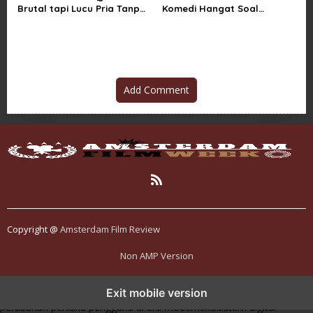
Brutal tapi Lucu Pria Tanpa
Komedi Hangat Soal
Rasa Sakit
Persahabatan Absurd
Add Comment
Copyright @
Amsterdam Film Review
Non AMP Version
kasino online menjadi bagian dari transformasi ekosistem digital
Exit mobile version
yang terus berkembang
perkembangan kasino online mencerminkan
perubahan perilaku pengguna di era modern
ekosistem digital