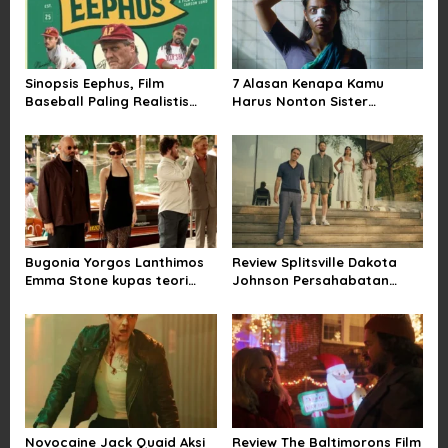
i
g
a
Sinopsis Eephus, Film
7 Alasan Kenapa Kamu
t
Baseball Paling Realistis
Harus Nonton Sister
i
dan Lucu
Midnight Satir Pernikahan
o
n
Bugonia Yorgos Lanthimos
Review Splitsville Dakota
Emma Stone kupas teori
Johnson Persahabatan
konspirasi alien paling aneh
Hancur yang Bikin Ngilu
Novocaine Jack Quaid Aksi
Review The Baltimorons Film