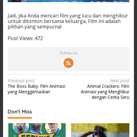
Jadi, jika Anda mencari film yang lucu dan menghibur
untuk ditonton bersama keluarga, Film ini adalah
pilihan yang sempurna!
Post Views:
472
Follow Us
P
Previous post
Next post
The Boss Baby: Film Animasi
Animal Crackers: Film
o
yang Menggemaskan
Animasi yang Menghibur
s
dengan Cerita Seru
t
Don't Miss
n
a
v