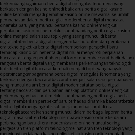
berkembang
bagaimana berita digital mengulas fenomena yang
berkaitan dengan kasino online
di balik arus berita digital kasino
online kembali menjadi perhatian
kasino online mewarnai sejumlah
pembahasan dalam berita digital modern
berita digital mencatat
dinamika baru yang muncul bersama kasino online
mengikuti
perjalanan kasino online melalui sudut pandang berita digital
kasino
online menjadi salah satu topik yang sering muncul di berita
digital
catatan berita digital mengenai kasino online dan perubahan
era teknologi
ketika berita digital memberikan perspektif baru
terhadap kasino online
berita digital mulai menyoroti perjalanan
baccarat di tengah perubahan platform modern
baccarat hadir dalam
rangkaian berita digital yang membahas perkembangan teknologi
di
balik berita digital baccarat kembali menjadi topik yang banyak
diperbincangkan
bagaimana berita digital mengulas fenomena yang
berkaitan dengan baccarat
baccarat menjadi salah satu pembahasan
yang muncul dalam berita digital modern
catatan berita digital
tentang baccarat dan perubahan lanskap platform online
mengikuti
perkembangan baccarat melalui sudut pandang berita digital
berita
digital memberikan perspektif baru terhadap dinamika baccarat
ketika
berita digital mengangkat kisah perjalanan baccarat di era
teknologi
baccarat kian sering muncul dalam berbagai laporan berita
digital masa kini
tren teknologi membawa kasino online ke dalam
perbincangan baru di era modern
kasino online muncul seiring
pergeseran tren platform teknologi
melihat arah tren teknologi yang
mengiringi perjalanan kasino online
ketika kasino online menjadi