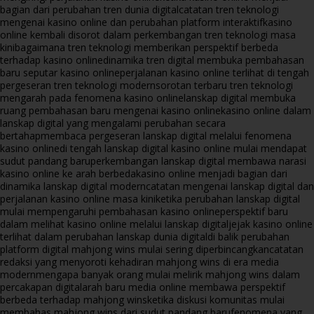
bagian dari perubahan tren dunia digital
catatan tren teknologi
mengenai kasino online dan perubahan platform interaktif
kasino
online kembali disorot dalam perkembangan tren teknologi masa
kini
bagaimana tren teknologi memberikan perspektif berbeda
terhadap kasino online
dinamika tren digital membuka pembahasan
baru seputar kasino online
perjalanan kasino online terlihat di tengah
pergeseran tren teknologi modern
sorotan terbaru tren teknologi
mengarah pada fenomena kasino online
lanskap digital membuka
ruang pembahasan baru mengenai kasino online
kasino online dalam
lanskap digital yang mengalami perubahan secara
bertahap
membaca pergeseran lanskap digital melalui fenomena
kasino online
di tengah lanskap digital kasino online mulai mendapat
sudut pandang baru
perkembangan lanskap digital membawa narasi
kasino online ke arah berbeda
kasino online menjadi bagian dari
dinamika lanskap digital modern
catatan mengenai lanskap digital dan
perjalanan kasino online masa kini
ketika perubahan lanskap digital
mulai mempengaruhi pembahasan kasino online
perspektif baru
dalam melihat kasino online melalui lanskap digital
jejak kasino online
terlihat dalam perubahan lanskap dunia digital
di balik perubahan
platform digital mahjong wins mulai sering diperbincangkan
catatan
redaksi yang menyoroti kehadiran mahjong wins di era media
modern
mengapa banyak orang mulai melirik mahjong wins dalam
percakapan digital
arah baru media online membawa perspektif
berbeda terhadap mahjong wins
ketika diskusi komunitas mulai
membahas mahjong wins dari sudut pandang baru
fenomena yang