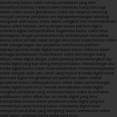
mendorong kasino online menuju pendekatan yang lebih
inovatif
transformasi media modern membuka ruang baru bagi
kasino online secara global
kasino online dan adaptasi teknologi
menjadi cerminan perubahan era digital
perkembangan teknologi
mengubah arah kasino online dalam mengikuti tren modern
dinamika
kasino online berjalan seiring dengan inovasi platform digital
terkini
era digital memperlihatkan bagaimana kasino online terus
beradaptasi dengan perubahan
inovasi berkelanjutan menjadikan
kasino online semakin dekat dengan ekosistem modern
kasino online
hadir sebagai bagian dari perjalanan transformasi platform
digital
pergeseran media digital membawa kasino online ke dalam
berbagai pembahasan modern
kasino online kini mengisi ruang
diskusi media digital dengan sudut pandang berbeda
mengikuti laju
media digital yang kian sering menyoroti kasino online
di tengah arus
media digital kasino online mulai menemukan momentumnya
kasino
online menjadi salah satu narasi yang muncul di media digital masa
kini
media digital menghadirkan perspektif lain dalam melihat
perjalanan kasino online
jejak kasino online dalam perkembangan
media digital masih terus menarik disimak
ketika media digital
mengikuti perubahan yang membawa kasino online ke perhatian
publik
kasino online dilihat dari sisi media digital yang terus
menciptakan inovasi
catatan perjalanan media digital yang ikut
membentuk narasi tentang kasino online
berita digital mulai
menyoroti perubahan yang mengiringi kasino online
kasino online
hadir dalam rangkaian berita digital yang terus