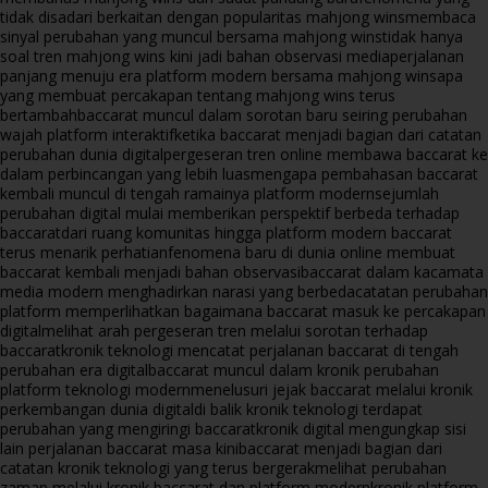
tidak disadari berkaitan dengan popularitas mahjong wins
membaca
sinyal perubahan yang muncul bersama mahjong wins
tidak hanya
soal tren mahjong wins kini jadi bahan observasi media
perjalanan
panjang menuju era platform modern bersama mahjong wins
apa
yang membuat percakapan tentang mahjong wins terus
bertambah
baccarat muncul dalam sorotan baru seiring perubahan
wajah platform interaktif
ketika baccarat menjadi bagian dari catatan
perubahan dunia digital
pergeseran tren online membawa baccarat ke
dalam perbincangan yang lebih luas
mengapa pembahasan baccarat
kembali muncul di tengah ramainya platform modern
sejumlah
perubahan digital mulai memberikan perspektif berbeda terhadap
baccarat
dari ruang komunitas hingga platform modern baccarat
terus menarik perhatian
fenomena baru di dunia online membuat
baccarat kembali menjadi bahan observasi
baccarat dalam kacamata
media modern menghadirkan narasi yang berbeda
catatan perubahan
platform memperlihatkan bagaimana baccarat masuk ke percakapan
digital
melihat arah pergeseran tren melalui sorotan terhadap
baccarat
kronik teknologi mencatat perjalanan baccarat di tengah
perubahan era digital
baccarat muncul dalam kronik perubahan
platform teknologi modern
menelusuri jejak baccarat melalui kronik
perkembangan dunia digital
di balik kronik teknologi terdapat
perubahan yang mengiringi baccarat
kronik digital mengungkap sisi
lain perjalanan baccarat masa kini
baccarat menjadi bagian dari
catatan kronik teknologi yang terus bergerak
melihat perubahan
zaman melalui kronik baccarat dan platform modern
kronik platform