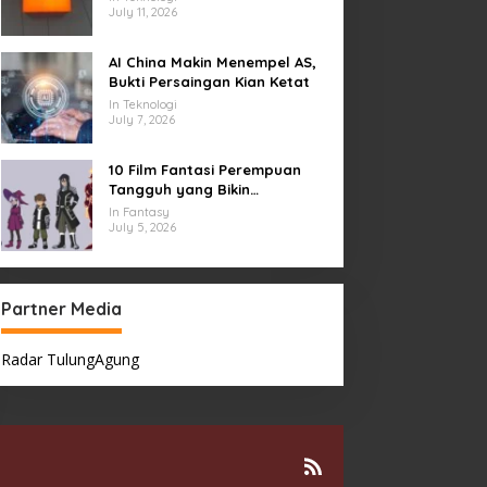
July 11, 2026
AI China Makin Menempel AS,
Bukti Persaingan Kian Ketat
In Teknologi
July 7, 2026
10 Film Fantasi Perempuan
Tangguh yang Bikin
Terinspirasi, Termasuk Damsel
In Fantasy
July 5, 2026
Partner Media
Radar TulungAgung