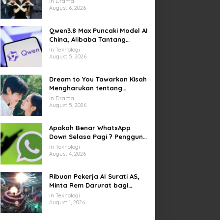
In Drama
Kesempatan Memulai Kembali
August 6, 2026
Qwen3.8 Max Puncaki Model AI
China, Alibaba Tantang
Pemain Global
In Teknologi
August 5, 2026
Dream to You Tawarkan Kisah
Mengharukan tentang
Perjuangan Meraih Mimpi
In Drama
yang Sempat Tertunda
August 5, 2026
Apakah Benar WhatsApp
Down Selasa Pagi ? Pengguna
Kesulitan Kirim Gambar dan
In Teknologi
Video di Sejumlah Wilayah
August 4, 2026
Ribuan Pekerja AI Surati AS,
Minta Rem Darurat bagi
Teknologi Canggih
In Teknologi
August 1, 2026