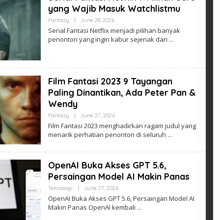
yang Wajib Masuk Watchlistmu
By
Fantasy
|
June 28, 2026
Admin
Serial Fantasi Netflix menjadi pilihan banyak
penonton yang ingin kabur sejenak dari
Film Fantasi 2023 9 Tayangan
Paling Dinantikan, Ada Peter Pan &
Wendy
By
Fantasy
|
June 27, 2026
Admin
Film Fantasi 2023 menghadirkan ragam judul yang
menarik perhatian penonton di seluruh
OpenAI Buka Akses GPT 5.6,
Persaingan Model AI Makin Panas
By
Teknologi
|
June 27, 2026
Admin
OpenAI Buka Akses GPT 5.6, Persaingan Model AI
Makin Panas OpenAI kembali