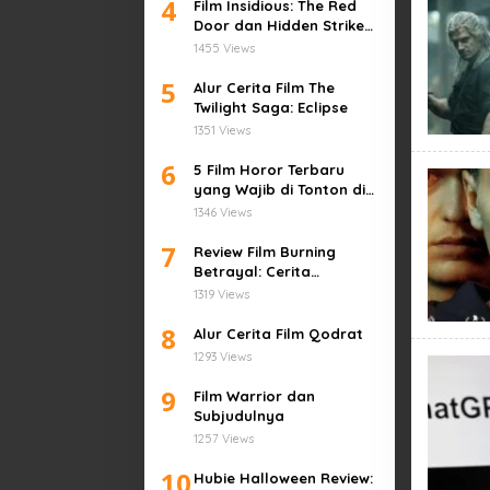
4
Film Insidious: The Red
Door dan Hidden Strike
akan segera tayang
1455 Views
pada pekan ini, simak
5
sinopsisnya di sini!
Alur Cerita Film The
Twilight Saga: Eclipse
1351 Views
6
5 Film Horor Terbaru
yang Wajib di Tonton di
Tahun ini
1346 Views
7
Review Film Burning
Betrayal: Cerita
Menyayat Hati Tentang
1319 Views
Pengkhianatan
8
Alur Cerita Film Qodrat
1293 Views
9
Film Warrior dan
Subjudulnya
1257 Views
10
Hubie Halloween Review: