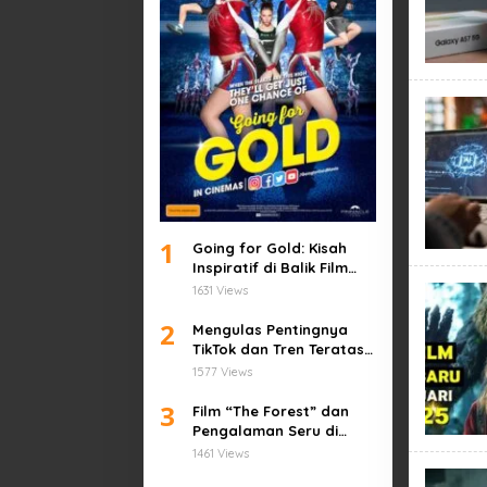
1
Going for Gold: Kisah
Inspiratif di Balik Film
Olahraga
1631 Views
2
Mengulas Pentingnya
TikTok dan Tren Teratas
2023
1577 Views
3
Film “The Forest” dan
Pengalaman Seru di
Dalamnya
1461 Views