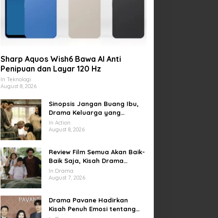
Sharp Aquos Wish6 Bawa AI Anti
Penipuan dan Layar 120 Hz
In Teknologi
August 8, 2026
Sinopsis Jangan Buang Ibu,
Drama Keluarga yang
Menyentuh tentang Kasih
In Action
Sayang dan Bakti kepada
August 8, 2026
Orang Tua
Review Film Semua Akan Baik-
Baik Saja, Kisah Drama
Keluarga yang Sarat Makna
In Drama
tentang Kehilangan dan
August 7, 2026
Harapan
Drama Pavane Hadirkan
Kisah Penuh Emosi tentang
Cinta, Penyesalan, dan