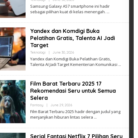
Admin
Samsung Galaxy A57 smartphone ini hadir
sebagai pilihan kuat di kelas menengah.
Yandex dan Komdigi Buka
Pelatihan Gratis, Talenta AI Jadi
Target
By
Teknologi
|
June 30, 2026
Admin
Yandex dan Komdigi Buka Pelatihan Gratis,
Talenta AI Jadi Target Kementerian Komunikasi
Film Barat Terbaru 2025 17
Rekomendasi Seru untuk Semua
Selera
By
Fantasy
|
June 29, 2026
Admin
Film Barat Terbaru 2025 hadir dengan judul yang
menjanjikan hiburan lintas selera
Serial Fantasi Netflix 7 Pilihan Seru