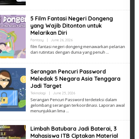
5 Film Fantasi Negeri Dongeng
yang Wajib Ditonton untuk
Melarikan Diri
By
Fantasy
|
June 26, 2026
Admin
film fantasi negeri dongeng menawarkan pelarian
dari rutinitas dengan dunia yang penuh
Serangan Pencuri Password
Meledak 5 Negara Asia Tenggara
Jadi Target
By
Teknologi
|
June 25, 2026
Admin
Serangan Pencuri Password terdeteksi dalam
gelombang serangan terkoordinasi. Laporan awal
menunjukkan lima
Limbah Batubara Jadi Baterai, 3
Mahasiswa ITB Ciptakan Material