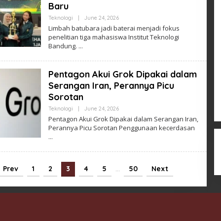
Baru
By
Teknologi
|
June 24, 2026
Admin
Limbah batubara jadi baterai menjadi fokus
penelitian tiga mahasiswa Institut Teknologi
Bandung.
Pentagon Akui Grok Dipakai dalam
Serangan Iran, Perannya Picu
Sorotan
By
Teknologi
|
June 24, 2026
Admin
Pentagon Akui Grok Dipakai dalam Serangan Iran,
Perannya Picu Sorotan Penggunaan kecerdasan
Prev
1
2
3
4
5
…
50
Next