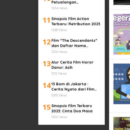
Petualangan
Mengamankan Kota di
1254 Views
Malam Halloween
11
Sinopsis Film Action
Terbaru: Retribution 2023
1248 Views
12
Film “The Descendants”
dan Daftar Nama
Pemain Beserta Latar
1226 Views
Belakangnya
13
Alur Cerita Film Horor
Danur: Asih
1212 Views
14
13 Bom di Jakarta :
Cerita Nyata dari Film
Terbaru 2023
1203 Views
15
Sinopsis Film Terbaru
2023: Cinta Dua Masa
1202 Views