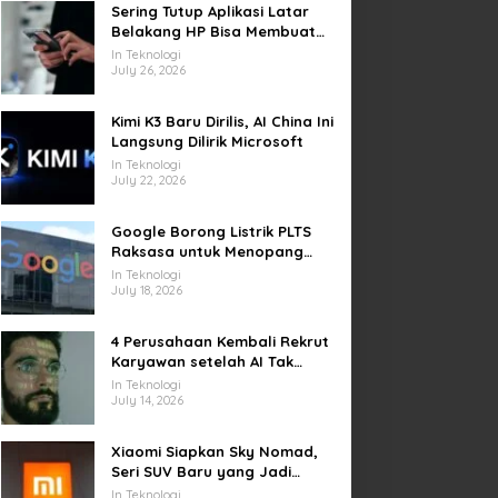
Sering Tutup Aplikasi Latar
Belakang HP Bisa Membuat
Baterai Lebih Boros
In Teknologi
July 26, 2026
Kimi K3 Baru Dirilis, AI China Ini
Langsung Dilirik Microsoft
In Teknologi
July 22, 2026
Google Borong Listrik PLTS
Raksasa untuk Menopang
Pusat Data dan AI
In Teknologi
July 18, 2026
4 Perusahaan Kembali Rekrut
Karyawan setelah AI Tak
Penuhi Harapan
In Teknologi
July 14, 2026
Xiaomi Siapkan Sky Nomad,
Seri SUV Baru yang Jadi
Sorotan Otomotif Dunia
In Teknologi