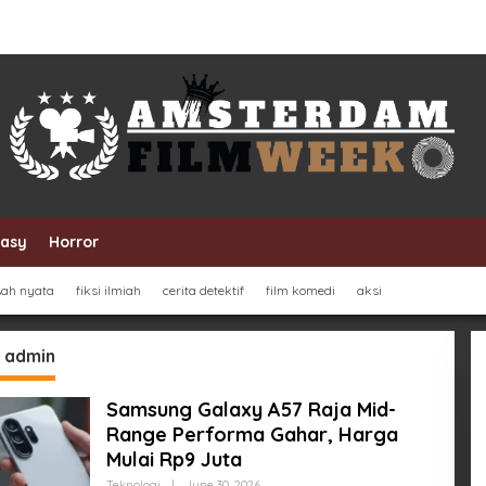
tasy
Horror
sah nyata
fiksi ilmiah
cerita detektif
film komedi
aksi
:
admin
Samsung Galaxy A57 Raja Mid-
Range Performa Gahar, Harga
Mulai Rp9 Juta
By
Teknologi
|
June 30, 2026