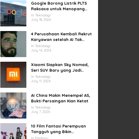
Google Borong Listrik PLTS
Raksasa untuk Menopang
Pusat Data dan AI
In Teknologi
July 18, 2026
4 Perusahaan Kembali Rekrut
Karyawan setelah AI Tak
Penuhi Harapan
In Teknologi
July 14, 2026
Xiaomi Siapkan Sky Nomad,
Seri SUV Baru yang Jadi
Sorotan Otomotif Dunia
In Teknologi
July 11, 2026
AI China Makin Menempel AS,
Bukti Persaingan Kian Ketat
In Teknologi
July 7, 2026
10 Film Fantasi Perempuan
Tangguh yang Bikin
Terinspirasi, Termasuk Damsel
In Fantasy