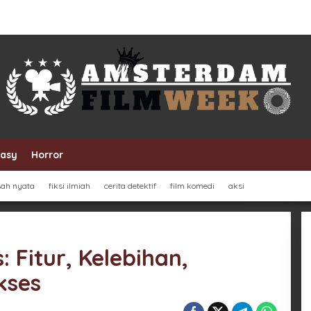
tasy
Horror
sah nyata
fiksi ilmiah
cerita detektif
film komedi
aksi
 Fitur, Kelebihan,
kses