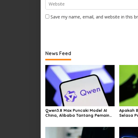
Save my name, email, and website in this b
News Feed
Qwen3.8 Max Puncaki Model AI
Apakah 
China, Alibaba Tantang Pemain
Selasa P
Global
Kesulita
Video di