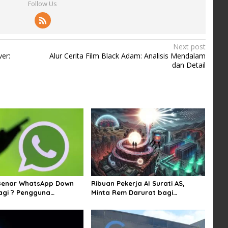
Follow Us
Next post
ver:
Alur Cerita Film Black Adam: Analisis Mendalam
dan Detail
Benar WhatsApp Down
Ribuan Pekerja AI Surati AS,
agi ? Pengguna
Minta Rem Darurat bagi
n Kirim Gambar dan
Teknologi Canggih
 Sejumlah Wilayah