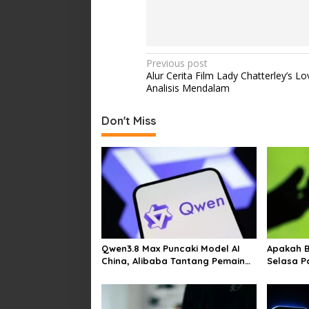
Post
Previous post
Alur Cerita Film Lady Chatterley’s Lo
navigation
Analisis Mendalam
Don't Miss
Qwen3.8 Max Puncaki Model AI
Apakah 
China, Alibaba Tantang Pemain
Selasa P
Global
Kesulita
Video di