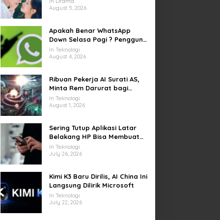
In Drama
yang Sempat Tertunda
August 5, 2026
Apakah Benar WhatsApp
Down Selasa Pagi ? Pengguna
Kesulitan Kirim Gambar dan
In Teknologi
Video di Sejumlah Wilayah
August 4, 2026
Ribuan Pekerja AI Surati AS,
Minta Rem Darurat bagi
Teknologi Canggih
In Teknologi
August 1, 2026
Sering Tutup Aplikasi Latar
Belakang HP Bisa Membuat
Baterai Lebih Boros
In Teknologi
July 26, 2026
Kimi K3 Baru Dirilis, AI China Ini
Langsung Dilirik Microsoft
In Teknologi
July 22, 2026