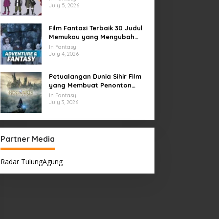
July 5, 2026
Film Fantasi Terbaik 30 Judul
Memukau yang Mengubah
Imajinasi
In Fantasy
July 4, 2026
Petualangan Dunia Sihir Film
yang Membuat Penonton
Terpukau Selamanya
In Fantasy
July 3, 2026
Partner Media
Radar TulungAgung