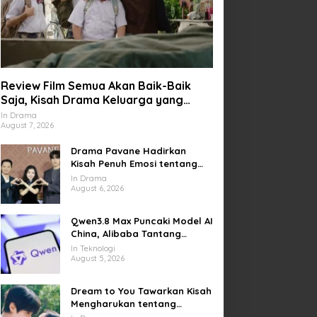
Review Film Semua Akan Baik-Baik
Saja, Kisah Drama Keluarga yang
Sarat Makna tentang Kehilangan dan
In Drama
August 7, 2026
Harapan
Drama Pavane Hadirkan
Kisah Penuh Emosi tentang
Cinta, Penyesalan, dan
In Drama
Kesempatan Memulai Kembali
August 6, 2026
Qwen3.8 Max Puncaki Model AI
China, Alibaba Tantang
Pemain Global
In Teknologi
August 5, 2026
Dream to You Tawarkan Kisah
Mengharukan tentang
Perjuangan Meraih Mimpi