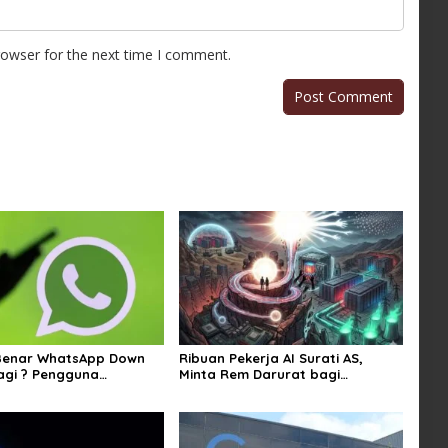
rowser for the next time I comment.
Benar WhatsApp Down
Ribuan Pekerja AI Surati AS,
agi ? Pengguna
Minta Rem Darurat bagi
n Kirim Gambar dan
Teknologi Canggih
 Sejumlah Wilayah