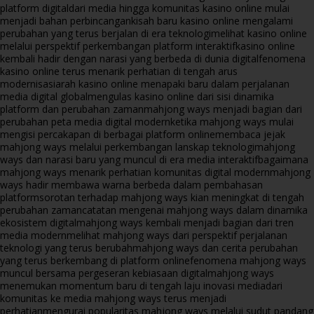
platform digital
dari media hingga komunitas kasino online mulai
menjadi bahan perbincangan
kisah baru kasino online mengalami
perubahan yang terus berjalan di era teknologi
melihat kasino online
melalui perspektif perkembangan platform interaktif
kasino online
kembali hadir dengan narasi yang berbeda di dunia digital
fenomena
kasino online terus menarik perhatian di tengah arus
modernisasi
arah kasino online menapaki baru dalam perjalanan
media digital global
mengulas kasino online dari sisi dinamika
platform dan perubahan zaman
mahjong ways menjadi bagian dari
perubahan peta media digital modern
ketika mahjong ways mulai
mengisi percakapan di berbagai platform online
membaca jejak
mahjong ways melalui perkembangan lanskap teknologi
mahjong
ways dan narasi baru yang muncul di era media interaktif
bagaimana
mahjong ways menarik perhatian komunitas digital modern
mahjong
ways hadir membawa warna berbeda dalam pembahasan
platform
sorotan terhadap mahjong ways kian meningkat di tengah
perubahan zaman
catatan mengenai mahjong ways dalam dinamika
ekosistem digital
mahjong ways kembali menjadi bagian dari tren
media modern
melihat mahjong ways dari perspektif perjalanan
teknologi yang terus berubah
mahjong ways dan cerita perubahan
yang terus berkembang di platform online
fenomena mahjong ways
muncul bersama pergeseran kebiasaan digital
mahjong ways
menemukan momentum baru di tengah laju inovasi media
dari
komunitas ke media mahjong ways terus menjadi
perhatian
mengurai popularitas mahjong ways melalui sudut pandang