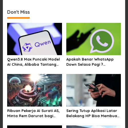
t
Don't Miss
n
a
v
i
g
a
Qwen3.8 Max Puncaki Model
Apakah Benar WhatsApp
t
AI China, Alibaba Tantang
Down Selasa Pagi ?
i
Pemain Global
Pengguna Kesulitan Kirim
Gambar dan Video di
o
Sejumlah Wilayah
n
Ribuan Pekerja AI Surati AS,
Sering Tutup Aplikasi Latar
Minta Rem Darurat bagi
Belakang HP Bisa Membuat
Teknologi Canggih
Baterai Lebih Boros