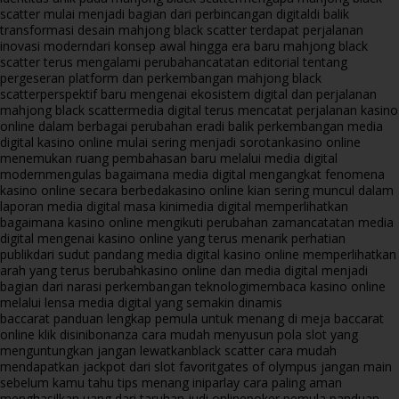
scatter mulai menjadi bagian dari perbincangan digital
di balik
transformasi desain mahjong black scatter terdapat perjalanan
inovasi modern
dari konsep awal hingga era baru mahjong black
scatter terus mengalami perubahan
catatan editorial tentang
pergeseran platform dan perkembangan mahjong black
scatter
perspektif baru mengenai ekosistem digital dan perjalanan
mahjong black scatter
media digital terus mencatat perjalanan kasino
online dalam berbagai perubahan era
di balik perkembangan media
digital kasino online mulai sering menjadi sorotan
kasino online
menemukan ruang pembahasan baru melalui media digital
modern
mengulas bagaimana media digital mengangkat fenomena
kasino online secara berbeda
kasino online kian sering muncul dalam
laporan media digital masa kini
media digital memperlihatkan
bagaimana kasino online mengikuti perubahan zaman
catatan media
digital mengenai kasino online yang terus menarik perhatian
publik
dari sudut pandang media digital kasino online memperlihatkan
arah yang terus berubah
kasino online dan media digital menjadi
bagian dari narasi perkembangan teknologi
membaca kasino online
melalui lensa media digital yang semakin dinamis
baccarat panduan lengkap pemula untuk menang di meja baccarat
online klik disini
bonanza cara mudah menyusun pola slot yang
menguntungkan jangan lewatkan
black scatter cara mudah
mendapatkan jackpot dari slot favorit
gates of olympus jangan main
sebelum kamu tahu tips menang ini
parlay cara paling aman
menghasilkan uang dari taruhan judi online
poker pemula panduan