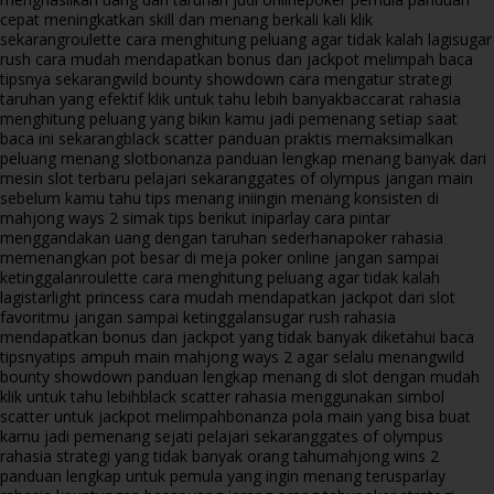
cepat meningkatkan skill dan menang berkali kali klik
sekarang
roulette cara menghitung peluang agar tidak kalah lagi
sugar
rush cara mudah mendapatkan bonus dan jackpot melimpah baca
tipsnya sekarang
wild bounty showdown cara mengatur strategi
taruhan yang efektif klik untuk tahu lebih banyak
baccarat rahasia
menghitung peluang yang bikin kamu jadi pemenang setiap saat
baca ini sekarang
black scatter panduan praktis memaksimalkan
peluang menang slot
bonanza panduan lengkap menang banyak dari
mesin slot terbaru pelajari sekarang
gates of olympus jangan main
sebelum kamu tahu tips menang ini
ingin menang konsisten di
mahjong ways 2 simak tips berikut ini
parlay cara pintar
menggandakan uang dengan taruhan sederhana
poker rahasia
memenangkan pot besar di meja poker online jangan sampai
ketinggalan
roulette cara menghitung peluang agar tidak kalah
lagi
starlight princess cara mudah mendapatkan jackpot dari slot
favoritmu jangan sampai ketinggalan
sugar rush rahasia
mendapatkan bonus dan jackpot yang tidak banyak diketahui baca
tipsnya
tips ampuh main mahjong ways 2 agar selalu menang
wild
bounty showdown panduan lengkap menang di slot dengan mudah
klik untuk tahu lebih
black scatter rahasia menggunakan simbol
scatter untuk jackpot melimpah
bonanza pola main yang bisa buat
kamu jadi pemenang sejati pelajari sekarang
gates of olympus
rahasia strategi yang tidak banyak orang tahu
mahjong wins 2
panduan lengkap untuk pemula yang ingin menang terus
parlay