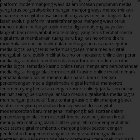
platform modern
mahjong ways dalam lintasan perubahan media
yang terus bergerak
perkembangan mahjong ways mencerminkan
dinamika era digital masa kini
mahjong ways menjadi bagian dari
kisah evolusi platform interaktif
mengapa mahjong ways terus
muncul dalam berbagai topik media digital
mahjong ways dan
langkah baru menyambut era teknologi yang terus berubah
media
digital mulai memberikan ruang baru bagi kasino online di era
modern
kasino online hadir dalam berbagai percakapan seputar
media digital yang terus berkembang
bagaimana media digital
mengubah cara publik melihat kasino online
kasino online dan peran
media digital dalam membentuk arus informasi modern
sorotan
media digital terhadap kasino online terus mengalami perubahan
dari
media digital hingga platform interaktif kasino online mulai menarik
perhatian
kasino online menemukan narasi baru di tengah
perkembangan media digital
media digital kembali menyoroti
fenomena yang berkaitan dengan kasino online
jejak kasino online
terlihat seiring berubahnya lanskap media digital
ketika media digital
membangun perspektif baru tentang kasino online
mahjong black
scatter mengikuti perubahan konsep visual di era digital
modern
sorotan baru mengenai mahjong black scatter dalam
perkembangan platform interaktif
menelusuri perjalanan kreatif
menuju era mahjong black scatter yang lebih modern
perubahan
ekosistem digital membentuk mahjong black scatter dengan
pendekatan baru
perkembangan konsep visual menghadirkan
identitas unik pada mahjong black scatter
mengapa mahjong black