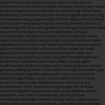
digital membuka peluang keuntungan fantastis bagi generasi
modern
transformasi teknologi digital membuka peluang baru melalui
pengembangan platform yang lebih inovatif
teknologi modern terus
berkembang membuka kesempatan bernilai tinggi dengan hasil yang
menjanjikan
strategi pengembangan platform digital menjadi fondasi
utama dalam menghadirkan inovasi berkelanjutan
robot berbasis ai
mulai mengambil peran penting dalam membangun kota pintar masa
depan
revolusi teknologi masa kini menghadirkan peluang
menguntungkan dengan potensi hasil maksimal
topik baru kasino
online menjadi yang kian sering mengisi ruang pembahasan media
digital
ketika kasino online hadir dalam perubahan arah percakapan
platform modern
membaca fenomena kasino online dari sudut
pandang perkembangan teknologi
era baru kasino online dan
perjalanan panjang menuju media yang lebih interaktif
bagaimana
kasino online membentuk warna baru dalam lanskap digital
modern
catatan redaksi mengenai kasino online yang terus menjadi
perhatian publik
jejak kasino online terlihat di tengah perubahan gaya
konsumsi konten digital
dinamika kasino online muncul kembali
dalam berbagai diskusi seputar inovasi platform
sorotan media
modern mengarah pada perjalanan kasino online yang terus
berubah
kasino online dipandang sebagai bagian dari dinamika
ekosistem digital
mengapa kasino online sering dikaitkan dengan
perubahan arah media modern
lanskap teknologi terbaru
memberikan pandangan berbeda terhadap kasino online
cara baru
kasino online menemukan babak baru seiring munculnya beragam