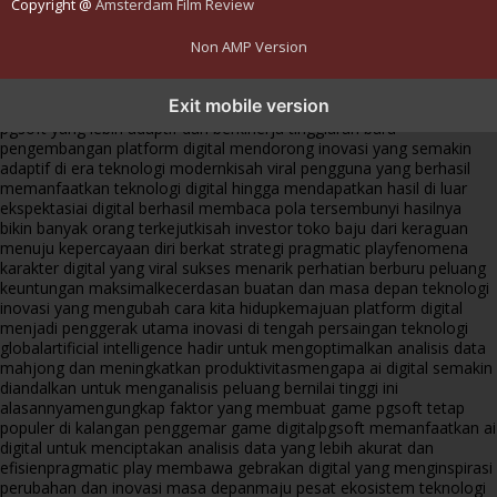
Copyright @
Amsterdam Film Review
Non AMP Version
transformasi digital pragmatic play menjadi inspirasi baru dalam
Exit mobile version
menghadirkan inovasi berkualitas
ai digital menjadi kunci analisis data
pgsoft yang lebih adaptif dan berkinerja tinggi
arah baru
pengembangan platform digital mendorong inovasi yang semakin
adaptif di era teknologi modern
kisah viral pengguna yang berhasil
memanfaatkan teknologi digital hingga mendapatkan hasil di luar
ekspektasi
ai digital berhasil membaca pola tersembunyi hasilnya
bikin banyak orang terkejut
kisah investor toko baju dari keraguan
menuju kepercayaan diri berkat strategi pragmatic play
fenomena
karakter digital yang viral sukses menarik perhatian berburu peluang
keuntungan maksimal
kecerdasan buatan dan masa depan teknologi
inovasi yang mengubah cara kita hidup
kemajuan platform digital
menjadi penggerak utama inovasi di tengah persaingan teknologi
global
artificial intelligence hadir untuk mengoptimalkan analisis data
mahjong dan meningkatkan produktivitas
mengapa ai digital semakin
diandalkan untuk menganalisis peluang bernilai tinggi ini
alasannya
mengungkap faktor yang membuat game pgsoft tetap
populer di kalangan penggemar game digital
pgsoft memanfaatkan ai
digital untuk menciptakan analisis data yang lebih akurat dan
efisien
pragmatic play membawa gebrakan digital yang menginspirasi
perubahan dan inovasi masa depan
maju pesat ekosistem teknologi