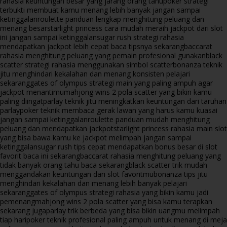
rahasia keuntungan besar yang jarang orang tahu
poker strategi
terbukti membuat kamu menang lebih banyak jangan sampai
ketinggalan
roulette panduan lengkap menghitung peluang dan
menang besar
starlight princess cara mudah meraih jackpot dari slot
ini jangan sampai ketinggalan
sugar rush strategi rahasia
mendapatkan jackpot lebih cepat baca tipsnya sekarang
baccarat
rahasia menghitung peluang yang pemain profesional gunakan
black
scatter strategi rahasia menggunakan simbol scatter
bonanza teknik
jitu menghindari kekalahan dan menang konsisten pelajari
sekarang
gates of olympus strategi main yang paling ampuh agar
jackpot menantimu
mahjong wins 2 pola scatter yang bikin kamu
paling diingat
parlay teknik jitu meningkatkan keuntungan dari taruhan
parlay
poker teknik membaca gerak lawan yang harus kamu kuasai
jangan sampai ketinggalan
roulette panduan mudah menghitung
peluang dan mendapatkan jackpot
starlight princess rahasia main slot
yang bisa bawa kamu ke jackpot melimpah jangan sampai
ketinggalan
sugar rush tips cepat mendapatkan bonus besar di slot
favorit baca ini sekarang
baccarat rahasia menghitung peluang yang
tidak banyak orang tahu baca sekarang
black scatter trik mudah
menggandakan keuntungan dari slot favoritmu
bonanza tips jitu
menghindari kekalahan dan menang lebih banyak pelajari
sekarang
gates of olympus strategi rahasia yang bikin kamu jadi
pemenang
mahjong wins 2 pola scatter yang bisa kamu terapkan
sekarang juga
parlay trik berbeda yang bisa bikin uangmu melimpah
tiap hari
poker teknik profesional paling ampuh untuk menang di meja