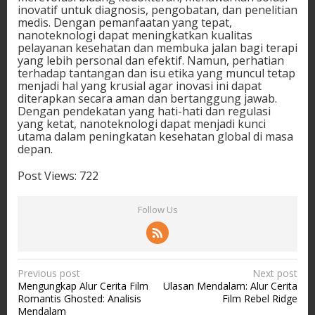
inovatif untuk diagnosis, pengobatan, dan penelitian
medis. Dengan pemanfaatan yang tepat,
nanoteknologi dapat meningkatkan kualitas
pelayanan kesehatan dan membuka jalan bagi terapi
yang lebih personal dan efektif. Namun, perhatian
terhadap tantangan dan isu etika yang muncul tetap
menjadi hal yang krusial agar inovasi ini dapat
diterapkan secara aman dan bertanggung jawab.
Dengan pendekatan yang hati-hati dan regulasi
yang ketat, nanoteknologi dapat menjadi kunci
utama dalam peningkatan kesehatan global di masa
depan.
Post Views:
722
Follow Us
P
Previous post
Next post
Mengungkap Alur Cerita Film
Ulasan Mendalam: Alur Cerita
o
Romantis Ghosted: Analisis
Film Rebel Ridge
s
Mendalam