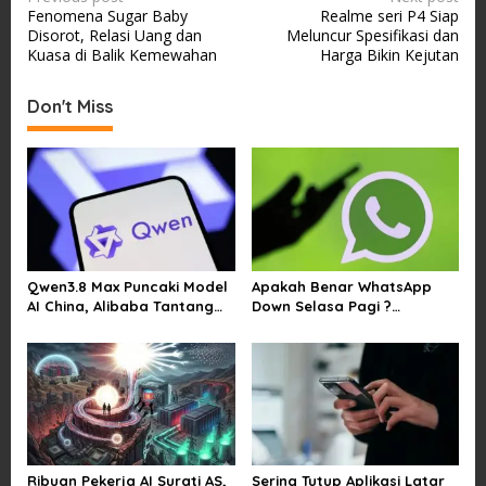
Fenomena Sugar Baby
Realme seri P4 Siap
o
Disorot, Relasi Uang dan
Meluncur Spesifikasi dan
s
Kuasa di Balik Kemewahan
Harga Bikin Kejutan
t
Don't Miss
n
a
v
i
g
a
Qwen3.8 Max Puncaki Model
Apakah Benar WhatsApp
t
AI China, Alibaba Tantang
Down Selasa Pagi ?
i
Pemain Global
Pengguna Kesulitan Kirim
Gambar dan Video di
o
Sejumlah Wilayah
n
Ribuan Pekerja AI Surati AS,
Sering Tutup Aplikasi Latar