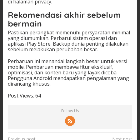
di halaman privacy.
Rekomendasi akhir sebelum
bermain
Pastikan perangkat memenuhi persyaratan minimal
yang diumumkan. Perbarui sistem operasi dan
aplikasi Play Store. Backup dunia penting dilakukan
sebelum melakukan perubahan besar.
Perbaruan ini menandai langkah besar untuk versi
mobile. Pembaruan membawa fitur eksklusif,
optimisasi, dan konten baru yang layak dicoba.
Pengguna Android mendapatkan pengalaman yang
dirancang khusus.
Post Views:
64
Follow Us
P
Previous post
Next post