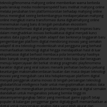
teknologi
fenomena mahjong online memberikan warna berbeda
pada lanskap media modern
perspektif baru melihat mahjong online
melalui perubahan tren platform
sorotan terhadap mahjong online
terus meningkat seiring berkembangnya media
perjalanan mahjong
online mengikuti irama transformasi dunia digital
mahjong online
menemukan ruang baru di tengah perubahan ekosistem
modern
transformasi digital pragmatic play menjadi inspirasi baru
dalam menghadirkan inovasi berkualitas
ai digital menjadi kunci
analisis data pgsoft yang lebih adaptif dan berkinerja tinggi
arah baru
pengembangan platform digital mendorong inovasi yang semakin
adaptif di era teknologi modern
kisah viral pengguna yang berhasil
memanfaatkan teknologi digital hingga mendapatkan hasil di luar
ekspektasi
ai digital berhasil membaca pola tersembunyi hasilnya
bikin banyak orang terkejut
kisah investor toko baju dari keraguan
menuju kepercayaan diri berkat strategi pragmatic play
fenomena
karakter digital yang viral sukses menarik perhatian berburu peluang
keuntungan maksimal
kecerdasan buatan dan masa depan teknologi
inovasi yang mengubah cara kita hidup
kemajuan platform digital
menjadi penggerak utama inovasi di tengah persaingan teknologi
global
artificial intelligence hadir untuk mengoptimalkan analisis data
mahjong dan meningkatkan produktivitas
mengapa ai digital semakin
diandalkan untuk menganalisis peluang bernilai tinggi ini
alasannya
mengungkap faktor yang membuat game pgsoft tetap
populer di kalangan penggemar game digital
pgsoft memanfaatkan ai
digital untuk menciptakan analisis data yang lebih akurat dan