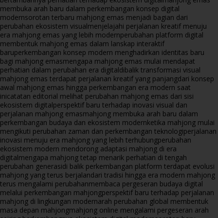
membuka arah baru dalam perkembangan konsep digital
modern
sorotan terbaru mahjong emas menjadi bagian dari
perubahan ekosistem visual
menjelajahi perjalanan kreatif menuju
era mahjong emas yang lebih modern
perubahan platform digital
membentuk mahjong emas dalam lanskap interaktif
baru
perkembangan konsep modern menghadirkan identitas baru
bagi mahjong emas
mengapa mahjong emas mulai mendapat
perhatian dalam perubahan era digital
dibalik transformasi visual
mahjong emas terdapat perjalanan kreatif yang panjang
dari konsep
awal mahjong emas hingga perkembangan era modern saat
ini
catatan editorial melihat perubahan mahjong emas dari sisi
ekosistem digital
perspektif baru terhadap inovasi visual dan
perjalanan mahjong emas
mahjong membuka arah baru dalam
perkembangan budaya dan ekosistem modern
ketika mahjong mulai
mengikuti perubahan zaman dan perkembangan teknologi
perjalanan
inovasi menuju era mahjong yang lebih terhubung
perubahan
ekosistem modern mendorong adaptasi mahjong di era
digital
mengapa mahjong tetap menarik perhatian di tengah
perubahan generasi
di balik perkembangan platform terdapat evolusi
mahjong yang terus berjalan
dari tradisi hingga era modern mahjong
terus mengalami perubahan
membaca pergeseran budaya digital
melalui perkembangan mahjong
perspektif baru terhadap perjalanan
mahjong di lingkungan modern
arah perubahan global membentuk
masa depan mahjong
mahjong online mengalami pergeseran arah