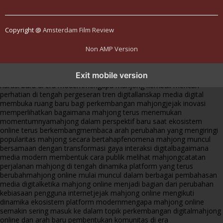
Copyright @
Amsterdam Film Review
Non AMP Version
mahjong menjadi sorotan dalam perubahan pola interaksi digital
Exit mobile version
masa kini
dari komunitas hingga platform mahjong membangun
narasi baru di era modern
mengapa mahjong kembali mencuri
perhatian di tengah pergeseran tren digital
lanskap media digital
membuka ruang baru bagi perkembangan mahjong
jejak inovasi
memperlihatkan bagaimana mahjong terus menemukan
momentumnya
mahjong dalam perspektif baru saat ekosistem
online terus berkembang
membaca arah perubahan yang mengiringi
popularitas mahjong secara bertahap
fenomena mahjong muncul
bersamaan dengan transformasi gaya interaksi digital
bagaimana
media modern membentuk cara publik melihat mahjong
catatan
perjalanan mahjong di tengah dinamika platform yang terus
berubah
mahjong online mulai muncul dalam berbagai pembahasan
media digital
ketika mahjong online menjadi bagian dari perubahan
kebiasaan pengguna internet
jejak mahjong online mengikuti
dinamika ekosistem platform modern
mengapa mahjong online
semakin sering masuk ke dalam topik perkembangan digital
mahjong
online dan arah baru pembentukan komunitas di era