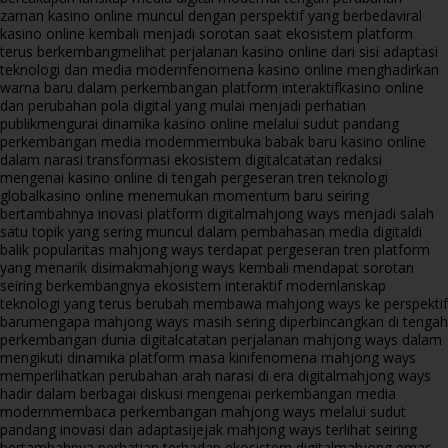
zaman kasino online muncul dengan perspektif yang berbeda
viral
kasino online kembali menjadi sorotan saat ekosistem platform
terus berkembang
melihat perjalanan kasino online dari sisi adaptasi
teknologi dan media modern
fenomena kasino online menghadirkan
warna baru dalam perkembangan platform interaktif
kasino online
dan perubahan pola digital yang mulai menjadi perhatian
publik
mengurai dinamika kasino online melalui sudut pandang
perkembangan media modern
membuka babak baru kasino online
dalam narasi transformasi ekosistem digital
catatan redaksi
mengenai kasino online di tengah pergeseran tren teknologi
global
kasino online menemukan momentum baru seiring
bertambahnya inovasi platform digital
mahjong ways menjadi salah
satu topik yang sering muncul dalam pembahasan media digital
di
balik popularitas mahjong ways terdapat pergeseran tren platform
yang menarik disimak
mahjong ways kembali mendapat sorotan
seiring berkembangnya ekosistem interaktif modern
lanskap
teknologi yang terus berubah membawa mahjong ways ke perspektif
baru
mengapa mahjong ways masih sering diperbincangkan di tengah
perkembangan dunia digital
catatan perjalanan mahjong ways dalam
mengikuti dinamika platform masa kini
fenomena mahjong ways
memperlihatkan perubahan arah narasi di era digital
mahjong ways
hadir dalam berbagai diskusi mengenai perkembangan media
modern
membaca perkembangan mahjong ways melalui sudut
pandang inovasi dan adaptasi
jejak mahjong ways terlihat seiring
bertambahnya perhatian terhadap ekosistem digital
mahjong emas