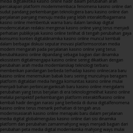
media digital
ketika kasino online hadir dalam perubahan arah
percakapan platform modern
membaca fenomena kasino online dari
sudut pandang perkembangan teknologi
era baru kasino online dan
perjalanan panjang menuju media yang lebih interaktif
bagaimana
kasino online membentuk warna baru dalam lanskap digital
modern
catatan redaksi mengenai kasino online yang terus menjadi
perhatian publik
jejak kasino online terlihat di tengah perubahan gaya
konsumsi konten digital
dinamika kasino online muncul kembali
dalam berbagai diskusi seputar inovasi platform
sorotan media
modern mengarah pada perjalanan kasino online yang terus
berubah
kasino online dipandang sebagai bagian dari dinamika
ekosistem digital
mengapa kasino online sering dikaitkan dengan
perubahan arah media modern
lanskap teknologi terbaru
memberikan pandangan berbeda terhadap kasino online
cara baru
kasino online menemukan babak baru seiring munculnya beragam
platform digital
dari media hingga komunitas kasino online mulai
menjadi bahan perbincangan
kisah baru kasino online mengalami
perubahan yang terus berjalan di era teknologi
melihat kasino online
melalui perspektif perkembangan platform interaktif
kasino online
kembali hadir dengan narasi yang berbeda di dunia digital
fenomena
kasino online terus menarik perhatian di tengah arus
modernisasi
arah kasino online menapaki baru dalam perjalanan
media digital global
mengulas kasino online dari sisi dinamika
platform dan perubahan zaman
mahjong ways menjadi bagian dari
perubahan peta media digital modern
ketika mahjong ways mulai