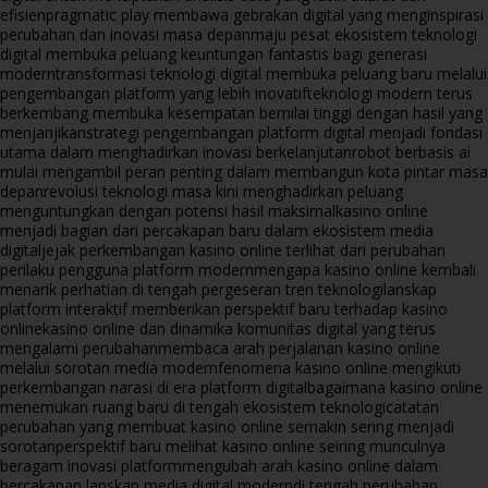
efisien
pragmatic play membawa gebrakan digital yang menginspirasi
perubahan dan inovasi masa depan
maju pesat ekosistem teknologi
digital membuka peluang keuntungan fantastis bagi generasi
modern
transformasi teknologi digital membuka peluang baru melalui
pengembangan platform yang lebih inovatif
teknologi modern terus
berkembang membuka kesempatan bernilai tinggi dengan hasil yang
menjanjikan
strategi pengembangan platform digital menjadi fondasi
utama dalam menghadirkan inovasi berkelanjutan
robot berbasis ai
mulai mengambil peran penting dalam membangun kota pintar masa
depan
revolusi teknologi masa kini menghadirkan peluang
menguntungkan dengan potensi hasil maksimal
kasino online
menjadi bagian dari percakapan baru dalam ekosistem media
digital
jejak perkembangan kasino online terlihat dari perubahan
perilaku pengguna platform modern
mengapa kasino online kembali
menarik perhatian di tengah pergeseran tren teknologi
lanskap
platform interaktif memberikan perspektif baru terhadap kasino
online
kasino online dan dinamika komunitas digital yang terus
mengalami perubahan
membaca arah perjalanan kasino online
melalui sorotan media modern
fenomena kasino online mengikuti
perkembangan narasi di era platform digital
bagaimana kasino online
menemukan ruang baru di tengah ekosistem teknologi
catatan
perubahan yang membuat kasino online semakin sering menjadi
sorotan
perspektif baru melihat kasino online seiring munculnya
beragam inovasi platform
mengubah arah kasino online dalam
bercakapan lanskap media digital modern
di tengah perubahan