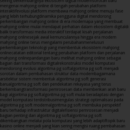
seiring berkembangnya ekosistem digital modern
sorotan baru
mengenai mahjong online di tengah perubahan platform
interaktif
evolusi platform membawa mahjong online menuju fase
yang lebih terhubung
dinamika pengguna digital mendorong
perkembangan mahjong online di era modern
apa yang membuat
mahjong online mulai mendapat perhatian dalam ekosistem digital
di
balik transformasi media interaktif terdapat kisah perjalanan
mahjong online
sejak awal kemunculannya hingga era modern
mahjong online terus mengalami perubahan
menelusuri
perkembangan teknologi yang membentuk ekosistem mahjong
online
catatan editorial tentang perubahan platform dan perjalanan
mahjong online
pandangan baru melihat mahjong online sebagai
bagian dari transformasi digital
rekonstruksi model komputasi
mendorong evolusi algoritma pg soft
algoritma pg soft menjadi
sorotan dalam pembahasan struktur data modern
bagaimana
arsitektur sistem membentuk algoritma pg soft generasi
baru
algoritma pg soft dan pendekatan rekayasa yang terus
berkembang
transformasi pemrosesan data memberikan arah baru
bagi algoritma pg soft
algoritma pg soft mulai beradaptasi dengan
model komputasi terdistribusi
mengulas strategi optimalisasi pada
algoritma pg soft modern
algoritma pg soft membuka perspektif
baru terhadap infrastruktur digital
efisiensi pemrosesan menjadi
bagian penting dari algoritma pg soft
algoritma pg soft
dikembangkan melalui pola komputasi yang lebih adaptif
topik baru
kasino online menjadi yang kian sering mengisi ruang pembahasan