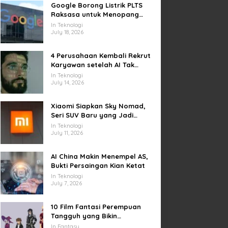
Google Borong Listrik PLTS
Raksasa untuk Menopang
Pusat Data dan AI
In Teknologi
July 18, 2026
4 Perusahaan Kembali Rekrut
Karyawan setelah AI Tak
Penuhi Harapan
In Teknologi
July 14, 2026
Xiaomi Siapkan Sky Nomad,
Seri SUV Baru yang Jadi
Sorotan Otomotif Dunia
In Teknologi
July 11, 2026
AI China Makin Menempel AS,
Bukti Persaingan Kian Ketat
In Teknologi
July 7, 2026
10 Film Fantasi Perempuan
Tangguh yang Bikin
Terinspirasi, Termasuk Damsel
In Fantasy