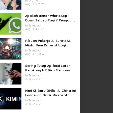
In Drama
yang Sempat Tertunda
August 5, 2026
Apakah Benar WhatsApp
Down Selasa Pagi ? Pengguna
Kesulitan Kirim Gambar dan
In Teknologi
Video di Sejumlah Wilayah
August 4, 2026
Ribuan Pekerja AI Surati AS,
Minta Rem Darurat bagi
Teknologi Canggih
In Teknologi
August 1, 2026
Sering Tutup Aplikasi Latar
Belakang HP Bisa Membuat
Baterai Lebih Boros
In Teknologi
July 26, 2026
Kimi K3 Baru Dirilis, AI China Ini
Langsung Dilirik Microsoft
In Teknologi
July 22, 2026