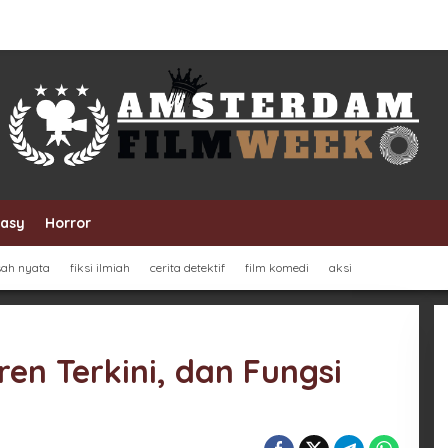
tasy
Horror
sah nyata
fiksi ilmiah
cerita detektif
film komedi
aksi
ren Terkini, dan Fungsi