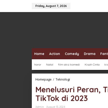
Skip
to
Friday, August 7, 2026
content
Home
Action
Comedy
Drama
Fan
horor
Natal
film aksi komedi
Kisah Cinta
ki
Menelusuri
Homepage
/
Teknologi
Peran,
Menelusuri Peran, T
Tren
Terkini,
TikTok di 2023
dan
Fungsi
TikTok
Admin
August 13, 2024