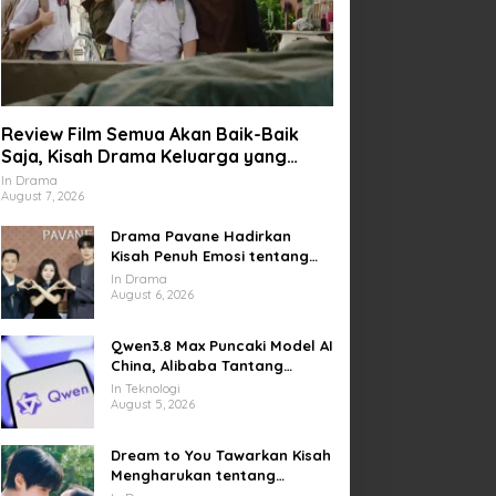
Review Film Semua Akan Baik-Baik
Saja, Kisah Drama Keluarga yang
Sarat Makna tentang Kehilangan dan
In Drama
August 7, 2026
Harapan
Drama Pavane Hadirkan
Kisah Penuh Emosi tentang
Cinta, Penyesalan, dan
In Drama
Kesempatan Memulai Kembali
August 6, 2026
Qwen3.8 Max Puncaki Model AI
China, Alibaba Tantang
Pemain Global
In Teknologi
August 5, 2026
Dream to You Tawarkan Kisah
Mengharukan tentang
Perjuangan Meraih Mimpi