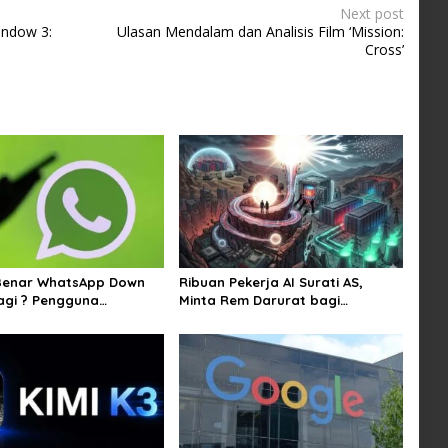
Next post
indow 3:
Ulasan Mendalam dan Analisis Film ‘Mission:
Cross’
Benar WhatsApp Down
Ribuan Pekerja AI Surati AS,
agi ? Pengguna
Minta Rem Darurat bagi
n Kirim Gambar dan
Teknologi Canggih
 Sejumlah Wilayah