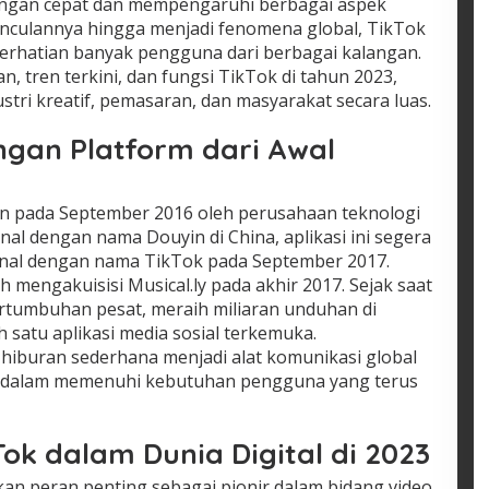
dengan cepat dan mempengaruhi berbagai aspek
unculannya hingga menjadi fenomena global, TikTok
perhatian banyak pengguna dari berbagai kalangan.
an, tren terkini, dan fungsi TikTok di tahun 2023,
tri kreatif, pemasaran, dan masyarakat secara luas.
ngan Platform dari Awal
an pada September 2016 oleh perusahaan teknologi
nal dengan nama Douyin di China, aplikasi ini segera
ional dengan nama TikTok pada September 2017.
 mengakuisisi Musical.ly pada akhir 2017. Sejak saat
ertumbuhan pesat, meraih miliaran unduhan di
h satu aplikasi media sosial terkemuka.
 hiburan sederhana menjadi alat komunikasi global
a dalam memenuhi kebutuhan pengguna yang terus
Tok dalam Dunia Digital di 2023
an peran penting sebagai pionir dalam bidang video