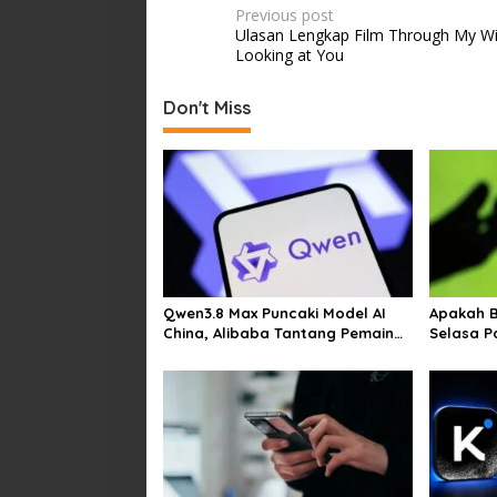
Post
Previous post
Ulasan Lengkap Film Through My W
navigation
Looking at You
Don't Miss
Qwen3.8 Max Puncaki Model AI
Apakah 
China, Alibaba Tantang Pemain
Selasa P
Global
Kesulita
Video di