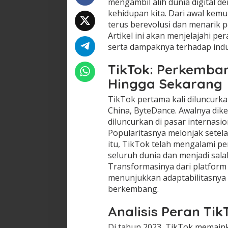
mengambil alih dunia digital 
kehidupan kita. Dari awal kem
terus berevolusi dan menarik 
Artikel ini akan menjelajahi per
serta dampaknya terhadap indus
TikTok: Perkemba
Hingga Sekarang
TikTok pertama kali diluncurk
China, ByteDance. Awalnya dike
diluncurkan di pasar internas
Popularitasnya melonjak setelah
itu, TikTok telah mengalami p
seluruh dunia dan menjadi sala
Transformasinya dari platform
menunjukkan adaptabilitasny
berkembang.
Analisis Peran Tik
Di tahun 2023, TikTok memaink