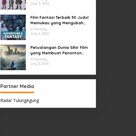
July 5, 2026
Film Fantasi Terbaik 30 Judul
Memukau yang Mengubah
Imajinasi
In Fantasy
July 4, 2026
Petualangan Dunia Sihir Film
yang Membuat Penonton
Terpukau Selamanya
In Fantasy
July 3, 2026
Partner Media
Radar TulungAgung