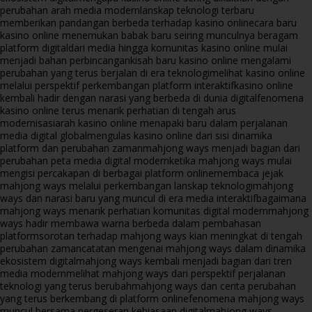
perubahan arah media modern
lanskap teknologi terbaru
memberikan pandangan berbeda terhadap kasino online
cara baru
kasino online menemukan babak baru seiring munculnya beragam
platform digital
dari media hingga komunitas kasino online mulai
menjadi bahan perbincangan
kisah baru kasino online mengalami
perubahan yang terus berjalan di era teknologi
melihat kasino online
melalui perspektif perkembangan platform interaktif
kasino online
kembali hadir dengan narasi yang berbeda di dunia digital
fenomena
kasino online terus menarik perhatian di tengah arus
modernisasi
arah kasino online menapaki baru dalam perjalanan
media digital global
mengulas kasino online dari sisi dinamika
platform dan perubahan zaman
mahjong ways menjadi bagian dari
perubahan peta media digital modern
ketika mahjong ways mulai
mengisi percakapan di berbagai platform online
membaca jejak
mahjong ways melalui perkembangan lanskap teknologi
mahjong
ways dan narasi baru yang muncul di era media interaktif
bagaimana
mahjong ways menarik perhatian komunitas digital modern
mahjong
ways hadir membawa warna berbeda dalam pembahasan
platform
sorotan terhadap mahjong ways kian meningkat di tengah
perubahan zaman
catatan mengenai mahjong ways dalam dinamika
ekosistem digital
mahjong ways kembali menjadi bagian dari tren
media modern
melihat mahjong ways dari perspektif perjalanan
teknologi yang terus berubah
mahjong ways dan cerita perubahan
yang terus berkembang di platform online
fenomena mahjong ways
muncul bersama pergeseran kebiasaan digital
mahjong ways