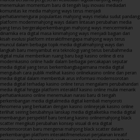
menemukan momentum baru di tengah laju inovasi media
dari
komunitas ke media mahjong ways terus menjadi
perhatian
mengurai popularitas mahjong ways melalui sudut pandang
platform modern
mahjong ways dalam lintasan perubahan media
yang terus bergerak
perkembangan mahjong ways mencerminkan
dinamika era digital masa kini
mahjong ways menjadi bagian dari
kisah evolusi platform interaktif
mengapa mahjong ways terus
muncul dalam berbagai topik media digital
mahjong ways dan
langkah baru menyambut era teknologi yang terus berubah
media
digital mulai memberikan ruang baru bagi kasino online di era
modern
kasino online hadir dalam berbagai percakapan seputar
media digital yang terus berkembang
bagaimana media digital
mengubah cara publik melihat kasino online
kasino online dan peran
media digital dalam membentuk arus informasi modern
sorotan
media digital terhadap kasino online terus mengalami perubahan
dari
media digital hingga platform interaktif kasino online mulai menarik
perhatian
kasino online menemukan narasi baru di tengah
perkembangan media digital
media digital kembali menyoroti
fenomena yang berkaitan dengan kasino online
jejak kasino online
terlihat seiring berubahnya lanskap media digital
ketika media digital
membangun perspektif baru tentang kasino online
mahjong black
scatter mengikuti perubahan konsep visual di era digital
modern
sorotan baru mengenai mahjong black scatter dalam
perkembangan platform interaktif
menelusuri perjalanan kreatif