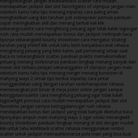
menguntungkan jangan lewatkan
black scatter cara mudah
mendapatkan jackpot dari slot favorit
gates of olympus jangan main
sebelum kamu tahu tips menang ini
parlay cara paling aman
menghasilkan uang dari taruhan judi online
poker pemula panduan
cepat meningkatkan skill dan menang berkali kali klik
sekarang
roulette cara menghitung peluang agar tidak kalah lagi
sugar
rush cara mudah mendapatkan bonus dan jackpot melimpah baca
tipsnya sekarang
wild bounty showdown cara mengatur strategi
taruhan yang efektif klik untuk tahu lebih banyak
baccarat rahasia
menghitung peluang yang bikin kamu jadi pemenang setiap saat
baca ini sekarang
black scatter panduan praktis memaksimalkan
peluang menang slot
bonanza panduan lengkap menang banyak dari
mesin slot terbaru pelajari sekarang
gates of olympus jangan main
sebelum kamu tahu tips menang ini
ingin menang konsisten di
mahjong ways 2 simak tips berikut ini
parlay cara pintar
menggandakan uang dengan taruhan sederhana
poker rahasia
memenangkan pot besar di meja poker online jangan sampai
ketinggalan
roulette cara menghitung peluang agar tidak kalah
lagi
starlight princess cara mudah mendapatkan jackpot dari slot
favoritmu jangan sampai ketinggalan
sugar rush rahasia
mendapatkan bonus dan jackpot yang tidak banyak diketahui baca
tipsnya
tips ampuh main mahjong ways 2 agar selalu menang
wild
bounty showdown panduan lengkap menang di slot dengan mudah
klik untuk tahu lebih
black scatter rahasia menggunakan simbol
scatter untuk jackpot melimpah
bonanza pola main yang bisa buat