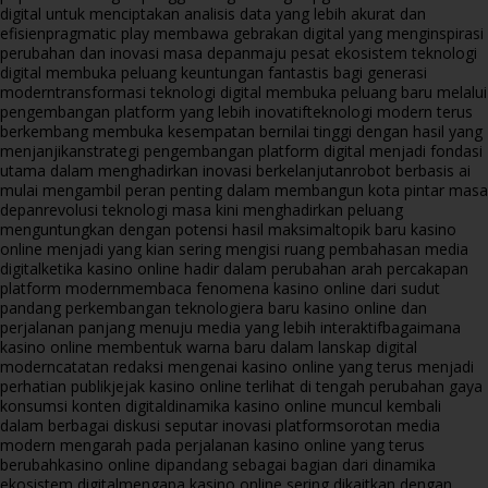
digital untuk menciptakan analisis data yang lebih akurat dan
efisien
pragmatic play membawa gebrakan digital yang menginspirasi
perubahan dan inovasi masa depan
maju pesat ekosistem teknologi
digital membuka peluang keuntungan fantastis bagi generasi
modern
transformasi teknologi digital membuka peluang baru melalui
pengembangan platform yang lebih inovatif
teknologi modern terus
berkembang membuka kesempatan bernilai tinggi dengan hasil yang
menjanjikan
strategi pengembangan platform digital menjadi fondasi
utama dalam menghadirkan inovasi berkelanjutan
robot berbasis ai
mulai mengambil peran penting dalam membangun kota pintar masa
depan
revolusi teknologi masa kini menghadirkan peluang
menguntungkan dengan potensi hasil maksimal
topik baru kasino
online menjadi yang kian sering mengisi ruang pembahasan media
digital
ketika kasino online hadir dalam perubahan arah percakapan
platform modern
membaca fenomena kasino online dari sudut
pandang perkembangan teknologi
era baru kasino online dan
perjalanan panjang menuju media yang lebih interaktif
bagaimana
kasino online membentuk warna baru dalam lanskap digital
modern
catatan redaksi mengenai kasino online yang terus menjadi
perhatian publik
jejak kasino online terlihat di tengah perubahan gaya
konsumsi konten digital
dinamika kasino online muncul kembali
dalam berbagai diskusi seputar inovasi platform
sorotan media
modern mengarah pada perjalanan kasino online yang terus
berubah
kasino online dipandang sebagai bagian dari dinamika
ekosistem digital
mengapa kasino online sering dikaitkan dengan