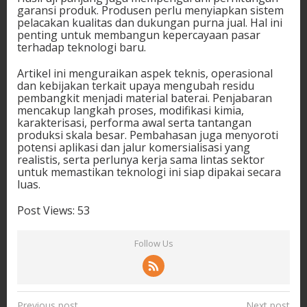
garansi produk. Produsen perlu menyiapkan sistem
pelacakan kualitas dan dukungan purna jual. Hal ini
penting untuk membangun kepercayaan pasar
terhadap teknologi baru.
Artikel ini menguraikan aspek teknis, operasional
dan kebijakan terkait upaya mengubah residu
pembangkit menjadi material baterai. Penjabaran
mencakup langkah proses, modifikasi kimia,
karakterisasi, performa awal serta tantangan
produksi skala besar. Pembahasan juga menyoroti
potensi aplikasi dan jalur komersialisasi yang
realistis, serta perlunya kerja sama lintas sektor
untuk memastikan teknologi ini siap dipakai secara
luas.
Post Views:
53
Follow Us
P
Previous post
Next post