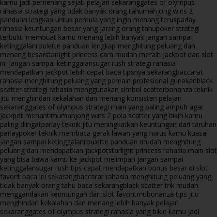
kamu jadi pemenang sejati pelajari sekarang
gates of olympus
rahasia strategi yang tidak banyak orang tahu
mahjong wins 2
panduan lengkap untuk pemula yang ingin menang terus
parlay
rahasia keuntungan besar yang jarang orang tahu
poker strategi
terbukti membuat kamu menang lebih banyak jangan sampai
ketinggalan
roulette panduan lengkap menghitung peluang dan
menang besar
starlight princess cara mudah meraih jackpot dari slot
ini jangan sampai ketinggalan
sugar rush strategi rahasia
mendapatkan jackpot lebih cepat baca tipsnya sekarang
baccarat
rahasia menghitung peluang yang pemain profesional gunakan
black
scatter strategi rahasia menggunakan simbol scatter
bonanza teknik
jitu menghindari kekalahan dan menang konsisten pelajari
sekarang
gates of olympus strategi main yang paling ampuh agar
jackpot menantimu
mahjong wins 2 pola scatter yang bikin kamu
paling diingat
parlay teknik jitu meningkatkan keuntungan dari taruhan
parlay
poker teknik membaca gerak lawan yang harus kamu kuasai
jangan sampai ketinggalan
roulette panduan mudah menghitung
peluang dan mendapatkan jackpot
starlight princess rahasia main slot
yang bisa bawa kamu ke jackpot melimpah jangan sampai
ketinggalan
sugar rush tips cepat mendapatkan bonus besar di slot
favorit baca ini sekarang
baccarat rahasia menghitung peluang yang
tidak banyak orang tahu baca sekarang
black scatter trik mudah
menggandakan keuntungan dari slot favoritmu
bonanza tips jitu
menghindari kekalahan dan menang lebih banyak pelajari
sekarang
gates of olympus strategi rahasia yang bikin kamu jadi