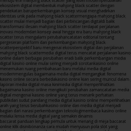
menuju era mahjong black scatter yang lebih modern
perubahan
ekosistem digital membentuk mahjong black scatter dengan
pendekatan baru
perkembangan konsep visual menghadirkan
identitas unik pada mahjong black scatter
mengapa mahjong black
scatter mulai menjadi bagian dari perbincangan digital
di balik
transformasi desain mahjong black scatter terdapat perjalanan
inovasi modern
dari konsep awal hingga era baru mahjong black
scatter terus mengalami perubahan
catatan editorial tentang
pergeseran platform dan perkembangan mahjong black
scatter
perspektif baru mengenai ekosistem digital dan perjalanan
mahjong black scatter
media digital terus mencatat perjalanan kasino
online dalam berbagai perubahan era
di balik perkembangan media
digital kasino online mulai sering menjadi sorotan
kasino online
menemukan ruang pembahasan baru melalui media digital
modern
mengulas bagaimana media digital mengangkat fenomena
kasino online secara berbeda
kasino online kian sering muncul dalam
laporan media digital masa kini
media digital memperlihatkan
bagaimana kasino online mengikuti perubahan zaman
catatan media
digital mengenai kasino online yang terus menarik perhatian
publik
dari sudut pandang media digital kasino online memperlihatkan
arah yang terus berubah
kasino online dan media digital menjadi
bagian dari narasi perkembangan teknologi
membaca kasino online
melalui lensa media digital yang semakin dinamis
baccarat panduan lengkap pemula untuk menang di meja baccarat
online klik disini
bonanza cara mudah menyusun pola slot yang