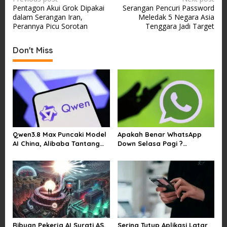
Pentagon Akui Grok Dipakai
Serangan Pencuri Password
o
dalam Serangan Iran,
Meledak 5 Negara Asia
s
Perannya Picu Sorotan
Tenggara Jadi Target
t
Don't Miss
n
a
v
i
g
a
Qwen3.8 Max Puncaki Model
Apakah Benar WhatsApp
t
AI China, Alibaba Tantang
Down Selasa Pagi ?
i
Pemain Global
Pengguna Kesulitan Kirim
Gambar dan Video di
o
Sejumlah Wilayah
n
Ribuan Pekerja AI Surati AS,
Sering Tutup Aplikasi Latar