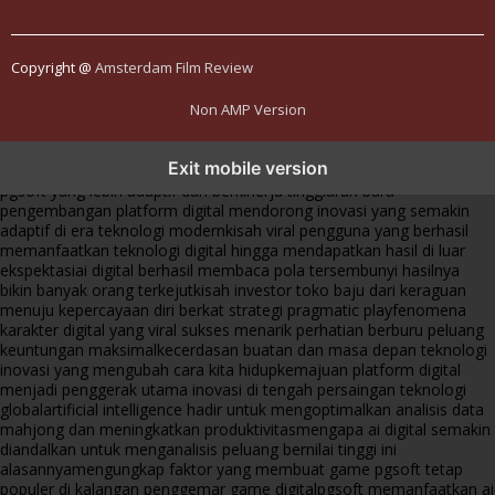
Copyright @
Amsterdam Film Review
Non AMP Version
transformasi digital pragmatic play menjadi inspirasi baru dalam
Exit mobile version
menghadirkan inovasi berkualitas
ai digital menjadi kunci analisis data
pgsoft yang lebih adaptif dan berkinerja tinggi
arah baru
pengembangan platform digital mendorong inovasi yang semakin
adaptif di era teknologi modern
kisah viral pengguna yang berhasil
memanfaatkan teknologi digital hingga mendapatkan hasil di luar
ekspektasi
ai digital berhasil membaca pola tersembunyi hasilnya
bikin banyak orang terkejut
kisah investor toko baju dari keraguan
menuju kepercayaan diri berkat strategi pragmatic play
fenomena
karakter digital yang viral sukses menarik perhatian berburu peluang
keuntungan maksimal
kecerdasan buatan dan masa depan teknologi
inovasi yang mengubah cara kita hidup
kemajuan platform digital
menjadi penggerak utama inovasi di tengah persaingan teknologi
global
artificial intelligence hadir untuk mengoptimalkan analisis data
mahjong dan meningkatkan produktivitas
mengapa ai digital semakin
diandalkan untuk menganalisis peluang bernilai tinggi ini
alasannya
mengungkap faktor yang membuat game pgsoft tetap
populer di kalangan penggemar game digital
pgsoft memanfaatkan ai