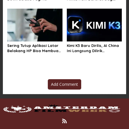
Pengguna Kesulitan Kirim
Teknologi Canggih
Gambar dan Video di
Sejumlah Wilayah
Sering Tutup Aplikasi Latar
Kimi K3 Baru Dirilis, AI China
Belakang HP Bisa Membuat
Ini Langsung Dilirik
Baterai Lebih Boros
Microsoft
Add Comment