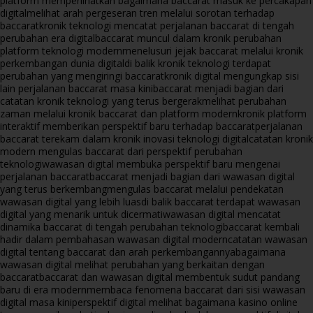
platform memperlihatkan bagaimana baccarat masuk ke percakapan
digital
melihat arah pergeseran tren melalui sorotan terhadap
baccarat
kronik teknologi mencatat perjalanan baccarat di tengah
perubahan era digital
baccarat muncul dalam kronik perubahan
platform teknologi modern
menelusuri jejak baccarat melalui kronik
perkembangan dunia digital
di balik kronik teknologi terdapat
perubahan yang mengiringi baccarat
kronik digital mengungkap sisi
lain perjalanan baccarat masa kini
baccarat menjadi bagian dari
catatan kronik teknologi yang terus bergerak
melihat perubahan
zaman melalui kronik baccarat dan platform modern
kronik platform
interaktif memberikan perspektif baru terhadap baccarat
perjalanan
baccarat terekam dalam kronik inovasi teknologi digital
catatan kronik
modern mengulas baccarat dari perspektif perubahan
teknologi
wawasan digital membuka perspektif baru mengenai
perjalanan baccarat
baccarat menjadi bagian dari wawasan digital
yang terus berkembang
mengulas baccarat melalui pendekatan
wawasan digital yang lebih luas
di balik baccarat terdapat wawasan
digital yang menarik untuk dicermati
wawasan digital mencatat
dinamika baccarat di tengah perubahan teknologi
baccarat kembali
hadir dalam pembahasan wawasan digital modern
catatan wawasan
digital tentang baccarat dan arah perkembangannya
bagaimana
wawasan digital melihat perubahan yang berkaitan dengan
baccarat
baccarat dan wawasan digital membentuk sudut pandang
baru di era modern
membaca fenomena baccarat dari sisi wawasan
digital masa kini
perspektif digital melihat bagaimana kasino online