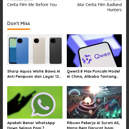
Cerita Film Me Before You
Alur Cerita Film Badland
o
Hunters
s
t
Don't Miss
n
a
v
i
g
a
Sharp Aquos Wish6 Bawa AI
Qwen3.8 Max Puncaki Model
Anti Penipuan dan Layar 120
AI China, Alibaba Tantang
t
Hz
Pemain Global
i
o
n
Apakah Benar WhatsApp
Ribuan Pekerja AI Surati AS,
Down Selasa Pagi ?
Minta Rem Darurat bagi