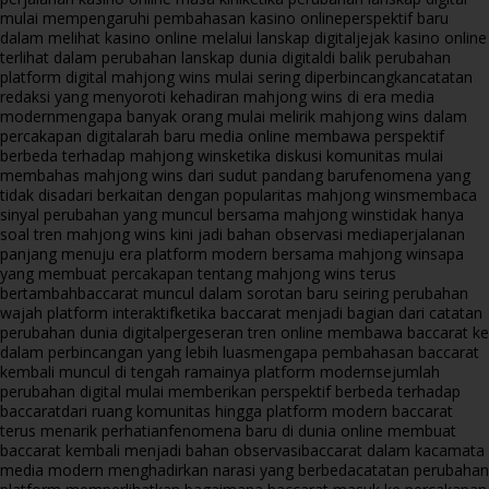
mulai mempengaruhi pembahasan kasino online
perspektif baru
dalam melihat kasino online melalui lanskap digital
jejak kasino online
terlihat dalam perubahan lanskap dunia digital
di balik perubahan
platform digital mahjong wins mulai sering diperbincangkan
catatan
redaksi yang menyoroti kehadiran mahjong wins di era media
modern
mengapa banyak orang mulai melirik mahjong wins dalam
percakapan digital
arah baru media online membawa perspektif
berbeda terhadap mahjong wins
ketika diskusi komunitas mulai
membahas mahjong wins dari sudut pandang baru
fenomena yang
tidak disadari berkaitan dengan popularitas mahjong wins
membaca
sinyal perubahan yang muncul bersama mahjong wins
tidak hanya
soal tren mahjong wins kini jadi bahan observasi media
perjalanan
panjang menuju era platform modern bersama mahjong wins
apa
yang membuat percakapan tentang mahjong wins terus
bertambah
baccarat muncul dalam sorotan baru seiring perubahan
wajah platform interaktif
ketika baccarat menjadi bagian dari catatan
perubahan dunia digital
pergeseran tren online membawa baccarat ke
dalam perbincangan yang lebih luas
mengapa pembahasan baccarat
kembali muncul di tengah ramainya platform modern
sejumlah
perubahan digital mulai memberikan perspektif berbeda terhadap
baccarat
dari ruang komunitas hingga platform modern baccarat
terus menarik perhatian
fenomena baru di dunia online membuat
baccarat kembali menjadi bahan observasi
baccarat dalam kacamata
media modern menghadirkan narasi yang berbeda
catatan perubahan