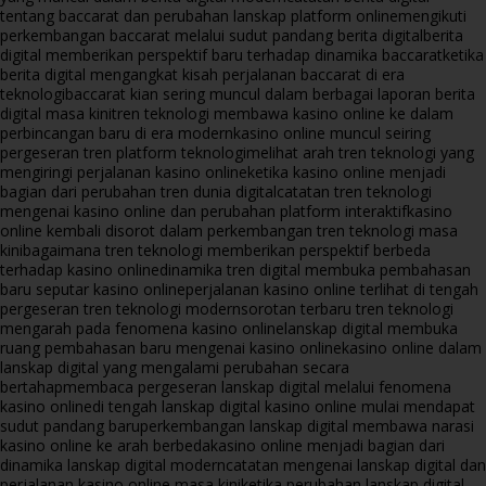
tentang baccarat dan perubahan lanskap platform online
mengikuti
perkembangan baccarat melalui sudut pandang berita digital
berita
digital memberikan perspektif baru terhadap dinamika baccarat
ketika
berita digital mengangkat kisah perjalanan baccarat di era
teknologi
baccarat kian sering muncul dalam berbagai laporan berita
digital masa kini
tren teknologi membawa kasino online ke dalam
perbincangan baru di era modern
kasino online muncul seiring
pergeseran tren platform teknologi
melihat arah tren teknologi yang
mengiringi perjalanan kasino online
ketika kasino online menjadi
bagian dari perubahan tren dunia digital
catatan tren teknologi
mengenai kasino online dan perubahan platform interaktif
kasino
online kembali disorot dalam perkembangan tren teknologi masa
kini
bagaimana tren teknologi memberikan perspektif berbeda
terhadap kasino online
dinamika tren digital membuka pembahasan
baru seputar kasino online
perjalanan kasino online terlihat di tengah
pergeseran tren teknologi modern
sorotan terbaru tren teknologi
mengarah pada fenomena kasino online
lanskap digital membuka
ruang pembahasan baru mengenai kasino online
kasino online dalam
lanskap digital yang mengalami perubahan secara
bertahap
membaca pergeseran lanskap digital melalui fenomena
kasino online
di tengah lanskap digital kasino online mulai mendapat
sudut pandang baru
perkembangan lanskap digital membawa narasi
kasino online ke arah berbeda
kasino online menjadi bagian dari
dinamika lanskap digital modern
catatan mengenai lanskap digital dan
perjalanan kasino online masa kini
ketika perubahan lanskap digital