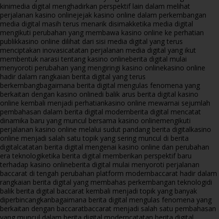
kini
media digital menghadirkan perspektif lain dalam melihat
perjalanan kasino online
jejak kasino online dalam perkembangan
media digital masih terus menarik disimak
ketika media digital
mengikuti perubahan yang membawa kasino online ke perhatian
publik
kasino online dilihat dari sisi media digital yang terus
menciptakan inovasi
catatan perjalanan media digital yang ikut
membentuk narasi tentang kasino online
berita digital mulai
menyoroti perubahan yang mengiringi kasino online
kasino online
hadir dalam rangkaian berita digital yang terus
berkembang
bagaimana berita digital mengulas fenomena yang
berkaitan dengan kasino online
di balik arus berita digital kasino
online kembali menjadi perhatian
kasino online mewarnai sejumlah
pembahasan dalam berita digital modern
berita digital mencatat
dinamika baru yang muncul bersama kasino online
mengikuti
perjalanan kasino online melalui sudut pandang berita digital
kasino
online menjadi salah satu topik yang sering muncul di berita
digital
catatan berita digital mengenai kasino online dan perubahan
era teknologi
ketika berita digital memberikan perspektif baru
terhadap kasino online
berita digital mulai menyoroti perjalanan
baccarat di tengah perubahan platform modern
baccarat hadir dalam
rangkaian berita digital yang membahas perkembangan teknologi
di
balik berita digital baccarat kembali menjadi topik yang banyak
diperbincangkan
bagaimana berita digital mengulas fenomena yang
berkaitan dengan baccarat
baccarat menjadi salah satu pembahasan
yang muncul dalam berita digital modern
catatan berita digital