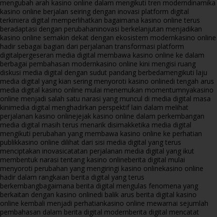
mengubah arah kasino online dalam mengikuti tren modern
dinamika
kasino online berjalan seiring dengan inovasi platform digital
terkini
era digital memperlihatkan bagaimana kasino online terus
beradaptasi dengan perubahan
inovasi berkelanjutan menjadikan
kasino online semakin dekat dengan ekosistem modern
kasino online
hadir sebagai bagian dari perjalanan transformasi platform
digital
pergeseran media digital membawa kasino online ke dalam
berbagai pembahasan modern
kasino online kini mengisi ruang
diskusi media digital dengan sudut pandang berbeda
mengikuti laju
media digital yang kian sering menyoroti kasino online
di tengah arus
media digital kasino online mulai menemukan momentumnya
kasino
online menjadi salah satu narasi yang muncul di media digital masa
kini
media digital menghadirkan perspektif lain dalam melihat
perjalanan kasino online
jejak kasino online dalam perkembangan
media digital masih terus menarik disimak
ketika media digital
mengikuti perubahan yang membawa kasino online ke perhatian
publik
kasino online dilihat dari sisi media digital yang terus
menciptakan inovasi
catatan perjalanan media digital yang ikut
membentuk narasi tentang kasino online
berita digital mulai
menyoroti perubahan yang mengiringi kasino online
kasino online
hadir dalam rangkaian berita digital yang terus
berkembang
bagaimana berita digital mengulas fenomena yang
berkaitan dengan kasino online
di balik arus berita digital kasino
online kembali menjadi perhatian
kasino online mewarnai sejumlah
pembahasan dalam berita digital modern
berita digital mencatat