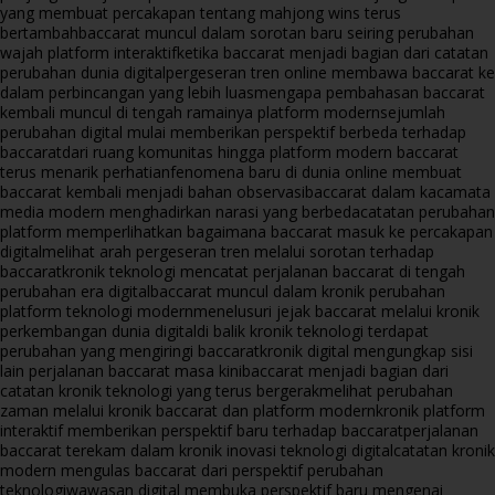
yang membuat percakapan tentang mahjong wins terus
bertambah
baccarat muncul dalam sorotan baru seiring perubahan
wajah platform interaktif
ketika baccarat menjadi bagian dari catatan
perubahan dunia digital
pergeseran tren online membawa baccarat ke
dalam perbincangan yang lebih luas
mengapa pembahasan baccarat
kembali muncul di tengah ramainya platform modern
sejumlah
perubahan digital mulai memberikan perspektif berbeda terhadap
baccarat
dari ruang komunitas hingga platform modern baccarat
terus menarik perhatian
fenomena baru di dunia online membuat
baccarat kembali menjadi bahan observasi
baccarat dalam kacamata
media modern menghadirkan narasi yang berbeda
catatan perubahan
platform memperlihatkan bagaimana baccarat masuk ke percakapan
digital
melihat arah pergeseran tren melalui sorotan terhadap
baccarat
kronik teknologi mencatat perjalanan baccarat di tengah
perubahan era digital
baccarat muncul dalam kronik perubahan
platform teknologi modern
menelusuri jejak baccarat melalui kronik
perkembangan dunia digital
di balik kronik teknologi terdapat
perubahan yang mengiringi baccarat
kronik digital mengungkap sisi
lain perjalanan baccarat masa kini
baccarat menjadi bagian dari
catatan kronik teknologi yang terus bergerak
melihat perubahan
zaman melalui kronik baccarat dan platform modern
kronik platform
interaktif memberikan perspektif baru terhadap baccarat
perjalanan
baccarat terekam dalam kronik inovasi teknologi digital
catatan kronik
modern mengulas baccarat dari perspektif perubahan
teknologi
wawasan digital membuka perspektif baru mengenai