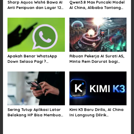
Sharp Aquos Wish6 Bawa AI
Qwen3.8 Max Puncaki Model
t
Anti Penipuan dan Layar 120
AI China, Alibaba Tantang
i
Hz
Pemain Global
o
n
Apakah Benar WhatsApp
Ribuan Pekerja AI Surati AS,
Down Selasa Pagi ?
Minta Rem Darurat bagi
Pengguna Kesulitan Kirim
Teknologi Canggih
Gambar dan Video di
Sejumlah Wilayah
Sering Tutup Aplikasi Latar
Kimi K3 Baru Dirilis, AI China
Belakang HP Bisa Membuat
Ini Langsung Dilirik
Baterai Lebih Boros
Microsoft