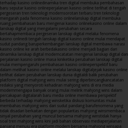
terhadap kasino online
dinamika tren digital membuka pembahasan
baru seputar kasino online
perjalanan kasino online terlihat di tengah
pergeseran tren teknologi modern
sorotan terbaru tren teknologi
mengarah pada fenomena kasino online
lanskap digital membuka
ruang pembahasan baru mengenai kasino online
kasino online dalam
lanskap digital yang mengalami perubahan secara
bertahap
membaca pergeseran lanskap digital melalui fenomena
kasino online
di tengah lanskap digital kasino online mulai mendapat
sudut pandang baru
perkembangan lanskap digital membawa narasi
kasino online ke arah berbeda
kasino online menjadi bagian dari
dinamika lanskap digital modern
catatan mengenai lanskap digital dan
perjalanan kasino online masa kini
ketika perubahan lanskap digital
mulai mempengaruhi pembahasan kasino online
perspektif baru
dalam melihat kasino online melalui lanskap digital
jejak kasino online
terlihat dalam perubahan lanskap dunia digital
di balik perubahan
platform digital mahjong wins mulai sering diperbincangkan
catatan
redaksi yang menyoroti kehadiran mahjong wins di era media
modern
mengapa banyak orang mulai melirik mahjong wins dalam
percakapan digital
arah baru media online membawa perspektif
berbeda terhadap mahjong wins
ketika diskusi komunitas mulai
membahas mahjong wins dari sudut pandang baru
fenomena yang
tidak disadari berkaitan dengan popularitas mahjong wins
membaca
sinyal perubahan yang muncul bersama mahjong wins
tidak hanya
soal tren mahjong wins kini jadi bahan observasi media
perjalanan
panjang menuju era platform modern bersama mahjong wins
apa