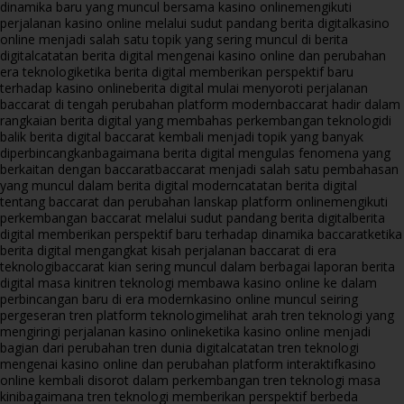
dinamika baru yang muncul bersama kasino online
mengikuti
perjalanan kasino online melalui sudut pandang berita digital
kasino
online menjadi salah satu topik yang sering muncul di berita
digital
catatan berita digital mengenai kasino online dan perubahan
era teknologi
ketika berita digital memberikan perspektif baru
terhadap kasino online
berita digital mulai menyoroti perjalanan
baccarat di tengah perubahan platform modern
baccarat hadir dalam
rangkaian berita digital yang membahas perkembangan teknologi
di
balik berita digital baccarat kembali menjadi topik yang banyak
diperbincangkan
bagaimana berita digital mengulas fenomena yang
berkaitan dengan baccarat
baccarat menjadi salah satu pembahasan
yang muncul dalam berita digital modern
catatan berita digital
tentang baccarat dan perubahan lanskap platform online
mengikuti
perkembangan baccarat melalui sudut pandang berita digital
berita
digital memberikan perspektif baru terhadap dinamika baccarat
ketika
berita digital mengangkat kisah perjalanan baccarat di era
teknologi
baccarat kian sering muncul dalam berbagai laporan berita
digital masa kini
tren teknologi membawa kasino online ke dalam
perbincangan baru di era modern
kasino online muncul seiring
pergeseran tren platform teknologi
melihat arah tren teknologi yang
mengiringi perjalanan kasino online
ketika kasino online menjadi
bagian dari perubahan tren dunia digital
catatan tren teknologi
mengenai kasino online dan perubahan platform interaktif
kasino
online kembali disorot dalam perkembangan tren teknologi masa
kini
bagaimana tren teknologi memberikan perspektif berbeda