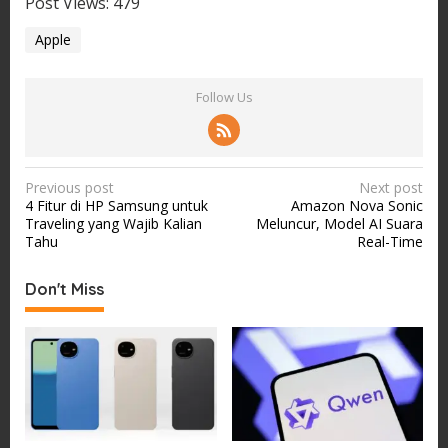
Post Views:
479
Apple
Follow Us
P
Previous post
Next post
4 Fitur di HP Samsung untuk
Amazon Nova Sonic
o
Traveling yang Wajib Kalian
Meluncur, Model AI Suara
s
Tahu
Real-Time
t
Don't Miss
n
a
v
i
g
a