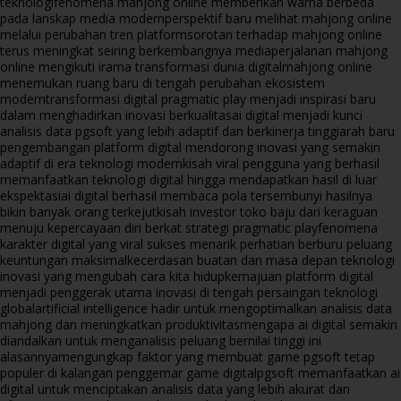
teknologi
fenomena mahjong online memberikan warna berbeda
pada lanskap media modern
perspektif baru melihat mahjong online
melalui perubahan tren platform
sorotan terhadap mahjong online
terus meningkat seiring berkembangnya media
perjalanan mahjong
online mengikuti irama transformasi dunia digital
mahjong online
menemukan ruang baru di tengah perubahan ekosistem
modern
transformasi digital pragmatic play menjadi inspirasi baru
dalam menghadirkan inovasi berkualitas
ai digital menjadi kunci
analisis data pgsoft yang lebih adaptif dan berkinerja tinggi
arah baru
pengembangan platform digital mendorong inovasi yang semakin
adaptif di era teknologi modern
kisah viral pengguna yang berhasil
memanfaatkan teknologi digital hingga mendapatkan hasil di luar
ekspektasi
ai digital berhasil membaca pola tersembunyi hasilnya
bikin banyak orang terkejut
kisah investor toko baju dari keraguan
menuju kepercayaan diri berkat strategi pragmatic play
fenomena
karakter digital yang viral sukses menarik perhatian berburu peluang
keuntungan maksimal
kecerdasan buatan dan masa depan teknologi
inovasi yang mengubah cara kita hidup
kemajuan platform digital
menjadi penggerak utama inovasi di tengah persaingan teknologi
global
artificial intelligence hadir untuk mengoptimalkan analisis data
mahjong dan meningkatkan produktivitas
mengapa ai digital semakin
diandalkan untuk menganalisis peluang bernilai tinggi ini
alasannya
mengungkap faktor yang membuat game pgsoft tetap
populer di kalangan penggemar game digital
pgsoft memanfaatkan ai
digital untuk menciptakan analisis data yang lebih akurat dan