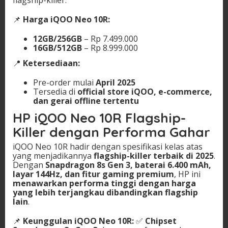
flagship-killer.
📌
Harga iQOO Neo 10R:
12GB/256GB
– Rp 7.499.000
16GB/512GB
– Rp 8.999.000
📍
Ketersediaan:
Pre-order mulai
April 2025
Tersedia di
official store iQOO, e-commerce,
dan gerai offline tertentu
HP iQOO Neo 10R Flagship-
Killer dengan Performa Gahar
iQOO Neo 10R hadir dengan spesifikasi kelas atas
yang menjadikannya
flagship-killer terbaik di 2025
.
Dengan
Snapdragon 8s Gen 3, baterai 6.400 mAh,
layar 144Hz, dan fitur gaming premium
, HP ini
menawarkan performa tinggi dengan harga
yang lebih terjangkau dibandingkan flagship
lain
.
📌
Keunggulan iQOO Neo 10R:
✅
Chipset