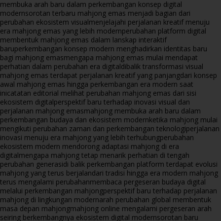
membuka arah baru dalam perkembangan konsep digital
modern
sorotan terbaru mahjong emas menjadi bagian dari
perubahan ekosistem visual
menjelajahi perjalanan kreatif menuju
era mahjong emas yang lebih modern
perubahan platform digital
membentuk mahjong emas dalam lanskap interaktif
baru
perkembangan konsep modern menghadirkan identitas baru
bagi mahjong emas
mengapa mahjong emas mulai mendapat
perhatian dalam perubahan era digital
dibalik transformasi visual
mahjong emas terdapat perjalanan kreatif yang panjang
dari konsep
awal mahjong emas hingga perkembangan era modern saat
ini
catatan editorial melihat perubahan mahjong emas dari sisi
ekosistem digital
perspektif baru terhadap inovasi visual dan
perjalanan mahjong emas
mahjong membuka arah baru dalam
perkembangan budaya dan ekosistem modern
ketika mahjong mulai
mengikuti perubahan zaman dan perkembangan teknologi
perjalanan
inovasi menuju era mahjong yang lebih terhubung
perubahan
ekosistem modern mendorong adaptasi mahjong di era
digital
mengapa mahjong tetap menarik perhatian di tengah
perubahan generasi
di balik perkembangan platform terdapat evolusi
mahjong yang terus berjalan
dari tradisi hingga era modern mahjong
terus mengalami perubahan
membaca pergeseran budaya digital
melalui perkembangan mahjong
perspektif baru terhadap perjalanan
mahjong di lingkungan modern
arah perubahan global membentuk
masa depan mahjong
mahjong online mengalami pergeseran arah
seiring berkembangnya ekosistem digital modern
sorotan baru