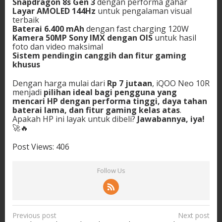
Snapdragon 8s Gen 3
dengan performa gahar
Layar AMOLED 144Hz
untuk pengalaman visual
terbaik
Baterai 6.400 mAh
dengan fast charging 120W
Kamera 50MP Sony IMX dengan OIS
untuk hasil
foto dan video maksimal
Sistem pendingin canggih dan fitur gaming
khusus
Dengan harga mulai dari
Rp 7 jutaan
, iQOO Neo 10R
menjadi
pilihan ideal bagi pengguna yang
mencari HP dengan performa tinggi, daya tahan
baterai lama, dan fitur gaming kelas atas
.
Apakah HP ini layak untuk dibeli?
Jawabannya, iya!
🚀🔥
Post Views:
406
Follow Us
P
Previous post
Next post