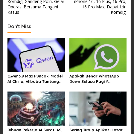
Komdigi Gandeng Polri, Gelar
iPhone 16, 16 Plus, 16 Pro,
o
Operasi Bersama Tangani
16 Pro Max, Dapat Izin
s
Kasus
Komdigi
t
Don't Miss
n
a
v
i
g
a
Qwen3.8 Max Puncaki Model
Apakah Benar WhatsApp
t
AI China, Alibaba Tantang
Down Selasa Pagi ?
i
Pemain Global
Pengguna Kesulitan Kirim
Gambar dan Video di
o
Sejumlah Wilayah
n
Ribuan Pekerja AI Surati AS,
Sering Tutup Aplikasi Latar