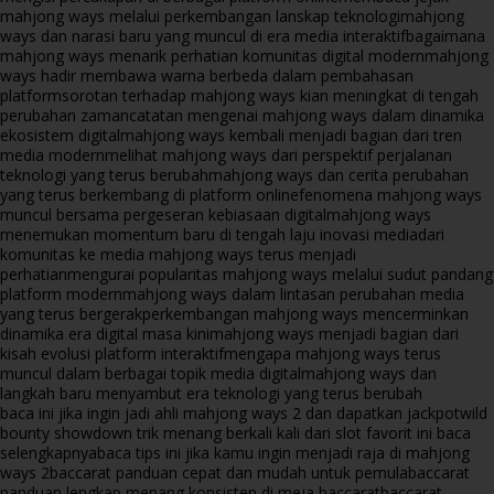
mahjong ways melalui perkembangan lanskap teknologi
mahjong
ways dan narasi baru yang muncul di era media interaktif
bagaimana
mahjong ways menarik perhatian komunitas digital modern
mahjong
ways hadir membawa warna berbeda dalam pembahasan
platform
sorotan terhadap mahjong ways kian meningkat di tengah
perubahan zaman
catatan mengenai mahjong ways dalam dinamika
ekosistem digital
mahjong ways kembali menjadi bagian dari tren
media modern
melihat mahjong ways dari perspektif perjalanan
teknologi yang terus berubah
mahjong ways dan cerita perubahan
yang terus berkembang di platform online
fenomena mahjong ways
muncul bersama pergeseran kebiasaan digital
mahjong ways
menemukan momentum baru di tengah laju inovasi media
dari
komunitas ke media mahjong ways terus menjadi
perhatian
mengurai popularitas mahjong ways melalui sudut pandang
platform modern
mahjong ways dalam lintasan perubahan media
yang terus bergerak
perkembangan mahjong ways mencerminkan
dinamika era digital masa kini
mahjong ways menjadi bagian dari
kisah evolusi platform interaktif
mengapa mahjong ways terus
muncul dalam berbagai topik media digital
mahjong ways dan
langkah baru menyambut era teknologi yang terus berubah
baca ini jika ingin jadi ahli mahjong ways 2 dan dapatkan jackpot
wild
bounty showdown trik menang berkali kali dari slot favorit ini baca
selengkapnya
baca tips ini jika kamu ingin menjadi raja di mahjong
ways 2
baccarat panduan cepat dan mudah untuk pemula
baccarat
panduan lengkap menang konsisten di meja baccarat
baccarat