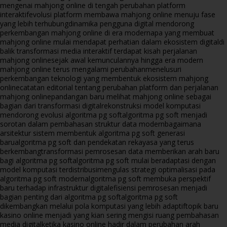
mengenai mahjong online di tengah perubahan platform
interaktif
evolusi platform membawa mahjong online menuju fase
yang lebih terhubung
dinamika pengguna digital mendorong
perkembangan mahjong online di era modern
apa yang membuat
mahjong online mulai mendapat perhatian dalam ekosistem digital
di
balik transformasi media interaktif terdapat kisah perjalanan
mahjong online
sejak awal kemunculannya hingga era modern
mahjong online terus mengalami perubahan
menelusuri
perkembangan teknologi yang membentuk ekosistem mahjong
online
catatan editorial tentang perubahan platform dan perjalanan
mahjong online
pandangan baru melihat mahjong online sebagai
bagian dari transformasi digital
rekonstruksi model komputasi
mendorong evolusi algoritma pg soft
algoritma pg soft menjadi
sorotan dalam pembahasan struktur data modern
bagaimana
arsitektur sistem membentuk algoritma pg soft generasi
baru
algoritma pg soft dan pendekatan rekayasa yang terus
berkembang
transformasi pemrosesan data memberikan arah baru
bagi algoritma pg soft
algoritma pg soft mulai beradaptasi dengan
model komputasi terdistribusi
mengulas strategi optimalisasi pada
algoritma pg soft modern
algoritma pg soft membuka perspektif
baru terhadap infrastruktur digital
efisiensi pemrosesan menjadi
bagian penting dari algoritma pg soft
algoritma pg soft
dikembangkan melalui pola komputasi yang lebih adaptif
topik baru
kasino online menjadi yang kian sering mengisi ruang pembahasan
media digital
ketika kasino online hadir dalam perubahan arah