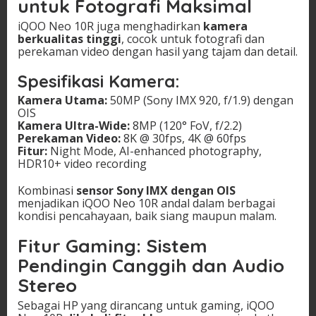
untuk Fotografi Maksimal
iQOO Neo 10R juga menghadirkan
kamera
berkualitas tinggi
, cocok untuk fotografi dan
perekaman video dengan hasil yang tajam dan detail.
Spesifikasi Kamera:
Kamera Utama:
50MP (Sony IMX 920, f/1.9) dengan
OIS
Kamera Ultra-Wide:
8MP (120° FoV, f/2.2)
Perekaman Video:
8K @ 30fps, 4K @ 60fps
Fitur:
Night Mode, AI-enhanced photography,
HDR10+ video recording
Kombinasi
sensor Sony IMX dengan OIS
menjadikan iQOO Neo 10R andal dalam berbagai
kondisi pencahayaan, baik siang maupun malam.
Fitur Gaming: Sistem
Pendingin Canggih dan Audio
Stereo
Sebagai HP yang dirancang untuk gaming, iQOO