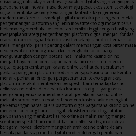
efisien
pragmatic play membawa gebrakan digital yang menginspirasi
perubahan dan inovasi masa depan
maju pesat ekosistem teknologi
digital membuka peluang keuntungan fantastis bagi generasi
modern
transformasi teknologi digital membuka peluang baru melalui
pengembangan platform yang lebih inovatif
teknologi modern terus
berkembang membuka kesempatan bernilai tinggi dengan hasil yang
menjanjikan
strategi pengembangan platform digital menjadi fondasi
utama dalam menghadirkan inovasi berkelanjutan
robot berbasis ai
mulai mengambil peran penting dalam membangun kota pintar masa
depan
revolusi teknologi masa kini menghadirkan peluang
menguntungkan dengan potensi hasil maksimal
kasino online
menjadi bagian dari percakapan baru dalam ekosistem media
digital
jejak perkembangan kasino online terlihat dari perubahan
perilaku pengguna platform modern
mengapa kasino online kembali
menarik perhatian di tengah pergeseran tren teknologi
lanskap
platform interaktif memberikan perspektif baru terhadap kasino
online
kasino online dan dinamika komunitas digital yang terus
mengalami perubahan
membaca arah perjalanan kasino online
melalui sorotan media modern
fenomena kasino online mengikuti
perkembangan narasi di era platform digital
bagaimana kasino online
menemukan ruang baru di tengah ekosistem teknologi
catatan
perubahan yang membuat kasino online semakin sering menjadi
sorotan
perspektif baru melihat kasino online seiring munculnya
beragam inovasi platform
mengubah arah kasino online dalam
bercakapan lanskap media digital modern
di tengah perubahan