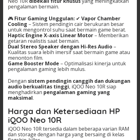
Neo 10R
dibekali fitur khusus
yang meningkatkan
pengalaman bermain.
🎮
Fitur Gaming Unggulan:
✔
Vapor Chamber
Cooling
– Sistem pendingin cair berukuran besar
untuk mengontrol suhu saat bermain game berat.
Haptic Engine X-axis Linear Motor
– Memberikan
getaran realistis saat bermain.
Dual Stereo Speaker dengan Hi-Res Audio
–
Kualitas suara lebih imersif saat bermain game atau
menonton film.
Game Booster Mode
– Optimalisasi kinerja untuk
pengalaman gaming lebih mulus.
Dengan
sistem pendingin canggih dan dukungan
audio berkualitas tinggi
, iQOO Neo 10R siap
menghadirkan
pengalaman gaming yang
maksimal
.
Harga dan Ketersediaan HP
iQOO Neo 10R
iQOO Neo 10R tersedia dalam beberapa varian RAM
dan storage dengan harga yang bersaing di kelas