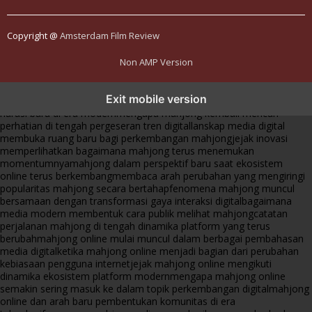
Copyright @
Amsterdam Film Review
Non AMP Version
mahjong menjadi sorotan dalam perubahan pola interaksi digital
Exit mobile version
masa kini
dari komunitas hingga platform mahjong membangun
narasi baru di era modern
mengapa mahjong kembali mencuri
perhatian di tengah pergeseran tren digital
lanskap media digital
membuka ruang baru bagi perkembangan mahjong
jejak inovasi
memperlihatkan bagaimana mahjong terus menemukan
momentumnya
mahjong dalam perspektif baru saat ekosistem
online terus berkembang
membaca arah perubahan yang mengiringi
popularitas mahjong secara bertahap
fenomena mahjong muncul
bersamaan dengan transformasi gaya interaksi digital
bagaimana
media modern membentuk cara publik melihat mahjong
catatan
perjalanan mahjong di tengah dinamika platform yang terus
berubah
mahjong online mulai muncul dalam berbagai pembahasan
media digital
ketika mahjong online menjadi bagian dari perubahan
kebiasaan pengguna internet
jejak mahjong online mengikuti
dinamika ekosistem platform modern
mengapa mahjong online
semakin sering masuk ke dalam topik perkembangan digital
mahjong
online dan arah baru pembentukan komunitas di era