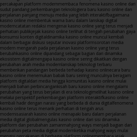
percakapan platform modern
membaca fenomena kasino online dari
sudut pandang perkembangan teknologi
era baru kasino online dan
perjalanan panjang menuju media yang lebih interaktif
bagaimana
kasino online membentuk warna baru dalam lanskap digital
modern
catatan redaksi mengenai kasino online yang terus menjadi
perhatian publik
jejak kasino online terlihat di tengah perubahan gaya
konsumsi konten digital
dinamika kasino online muncul kembali
dalam berbagai diskusi seputar inovasi platform
sorotan media
modern mengarah pada perjalanan kasino online yang terus
berubah
kasino online dipandang sebagai bagian dari dinamika
ekosistem digital
mengapa kasino online sering dikaitkan dengan
perubahan arah media modern
lanskap teknologi terbaru
memberikan pandangan berbeda terhadap kasino online
cara baru
kasino online menemukan babak baru seiring munculnya beragam
platform digital
dari media hingga komunitas kasino online mulai
menjadi bahan perbincangan
kisah baru kasino online mengalami
perubahan yang terus berjalan di era teknologi
melihat kasino online
melalui perspektif perkembangan platform interaktif
kasino online
kembali hadir dengan narasi yang berbeda di dunia digital
fenomena
kasino online terus menarik perhatian di tengah arus
modernisasi
arah kasino online menapaki baru dalam perjalanan
media digital global
mengulas kasino online dari sisi dinamika
platform dan perubahan zaman
mahjong ways menjadi bagian dari
perubahan peta media digital modern
ketika mahjong ways mulai
mengisi percakapan di berbagai platform online
membaca jejak