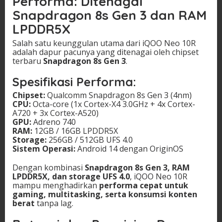
Performa: Ditenagai
Snapdragon 8s Gen 3 dan RAM
LPDDR5X
Salah satu keunggulan utama dari iQOO Neo 10R
adalah dapur pacunya yang ditenagai oleh chipset
terbaru
Snapdragon 8s Gen 3
.
Spesifikasi Performa:
Chipset:
Qualcomm Snapdragon 8s Gen 3 (4nm)
CPU:
Octa-core (1x Cortex-X4 3.0GHz + 4x Cortex-
A720 + 3x Cortex-A520)
GPU:
Adreno 740
RAM:
12GB / 16GB LPDDR5X
Storage:
256GB / 512GB UFS 4.0
Sistem Operasi:
Android 14 dengan OriginOS
Dengan kombinasi
Snapdragon 8s Gen 3, RAM
LPDDR5X, dan storage UFS 4.0
, iQOO Neo 10R
mampu menghadirkan
performa cepat untuk
gaming, multitasking, serta konsumsi konten
berat
tanpa lag.