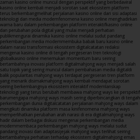
zaman kasino online muncul dengan perspektif yang berbeda
viral
kasino online kembali menjadi sorotan saat ekosistem platform
terus berkembang
melihat perjalanan kasino online dari sisi adaptasi
teknologi dan media modern
fenomena kasino online menghadirkan
warna baru dalam perkembangan platform interaktif
kasino online
dan perubahan pola digital yang mulai menjadi perhatian
publik
mengurai dinamika kasino online melalui sudut pandang
perkembangan media modern
membuka babak baru kasino online
dalam narasi transformasi ekosistem digital
catatan redaksi
mengenai kasino online di tengah pergeseran tren teknologi
global
kasino online menemukan momentum baru seiring
bertambahnya inovasi platform digital
mahjong ways menjadi salah
satu topik yang sering muncul dalam pembahasan media digital
di
balik popularitas mahjong ways terdapat pergeseran tren platform
yang menarik disimak
mahjong ways kembali mendapat sorotan
seiring berkembangnya ekosistem interaktif modern
lanskap
teknologi yang terus berubah membawa mahjong ways ke perspektif
baru
mengapa mahjong ways masih sering diperbincangkan di tengah
perkembangan dunia digital
catatan perjalanan mahjong ways dalam
mengikuti dinamika platform masa kini
fenomena mahjong ways
memperlihatkan perubahan arah narasi di era digital
mahjong ways
hadir dalam berbagai diskusi mengenai perkembangan media
modern
membaca perkembangan mahjong ways melalui sudut
pandang inovasi dan adaptasi
jejak mahjong ways terlihat seiring
bertambahnya perhatian terhadap ekosistem digital
mahjong emas