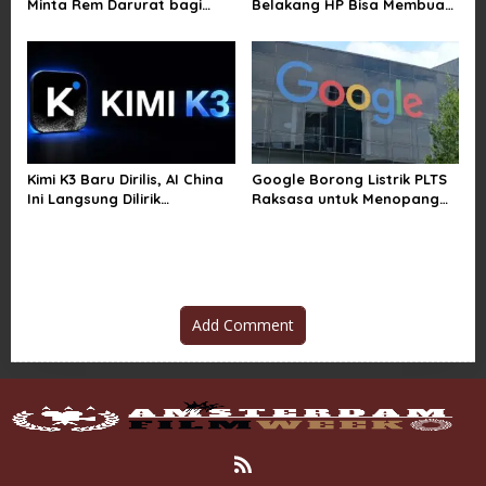
Minta Rem Darurat bagi
Belakang HP Bisa Membuat
Teknologi Canggih
Baterai Lebih Boros
Kimi K3 Baru Dirilis, AI China
Google Borong Listrik PLTS
Ini Langsung Dilirik
Raksasa untuk Menopang
Microsoft
Pusat Data dan AI
Add Comment