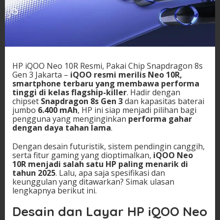
HP iQOO Neo 10R Resmi, Pakai Chip Snapdragon 8s
Gen 3 Jakarta –
iQOO resmi merilis Neo 10R,
smartphone terbaru yang membawa performa
tinggi di kelas flagship-killer
. Hadir dengan
chipset
Snapdragon 8s Gen 3
dan kapasitas baterai
jumbo
6.400 mAh
, HP ini siap menjadi pilihan bagi
pengguna yang menginginkan
performa gahar
dengan daya tahan lama
.
Dengan desain futuristik, sistem pendingin canggih,
serta fitur gaming yang dioptimalkan,
iQOO Neo
10R menjadi salah satu HP paling menarik di
tahun 2025
. Lalu, apa saja spesifikasi dan
keunggulan yang ditawarkan? Simak ulasan
lengkapnya berikut ini.
Desain dan Layar HP iQOO Neo