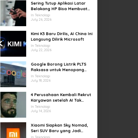
Sering Tutup Aplikasi Latar
Belakang HP Bisa Membuat
Baterai Lebih Boros
In Teknologi
July 26, 2026
Kimi K3 Baru Dirilis, AI China Ini
Langsung Dilirik Microsoft
In Teknologi
July 22, 2026
Google Borong Listrik PLTS
Raksasa untuk Menopang
Pusat Data dan AI
In Teknologi
July 18, 2026
4 Perusahaan Kembali Rekrut
Karyawan setelah AI Tak
Penuhi Harapan
In Teknologi
July 14, 2026
Xiaomi Siapkan Sky Nomad,
Seri SUV Baru yang Jadi
Sorotan Otomotif Dunia
In Teknologi