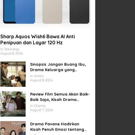
Sharp Aquos Wish6 Bawa AI Anti
Penipuan dan Layar 120 Hz
In Teknologi
August 8, 2026
Sinopsis Jangan Buang Ibu,
Drama Keluarga yang
Menyentuh tentang Kasih
In Action
Sayang dan Bakti kepada
August 8, 2026
Orang Tua
Review Film Semua Akan Baik-
Baik Saja, Kisah Drama
Keluarga yang Sarat Makna
In Drama
tentang Kehilangan dan
August 7, 2026
Harapan
Drama Pavane Hadirkan
Kisah Penuh Emosi tentang
Cinta, Penyesalan, dan