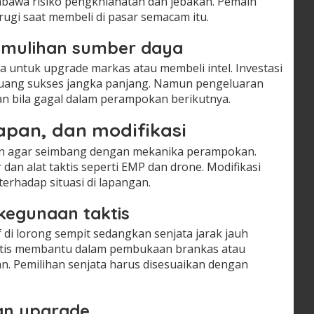
embawa risiko pengkhianatan dan jebakan. Pemain
gi saat membeli di pasar semacam itu.
pemulihan sumber daya
 untuk upgrade markas atau membeli intel. Investasi
uang sukses jangka panjang. Namun pengeluaran
n bila gagal dalam perampokan berikutnya.
apan, dan modifikasi
an agar seimbang dengan mekanika perampokan.
 dan alat taktis seperti EMP dan drone. Modifikasi
terhadap situasi di lapangan.
 kegunaan taktis
if di lorong sempit sedangkan senjata jarak jauh
aktis membantu dalam pembukaan brankas atau
. Pemilihan senjata harus disesuaikan dengan
dan upgrade