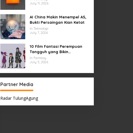
July 11, 2026
AI China Makin Menempel AS,
Bukti Persaingan Kian Ketat
In Teknologi
July 7, 2026
10 Film Fantasi Perempuan
Tangguh yang Bikin
Terinspirasi, Termasuk Damsel
In Fantasy
July 5, 2026
Partner Media
Radar TulungAgung