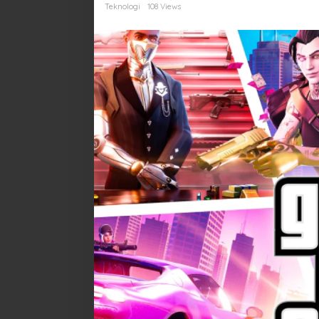
Baru
Teknologi
108 Views
Picu
Kompetisi
Sengit