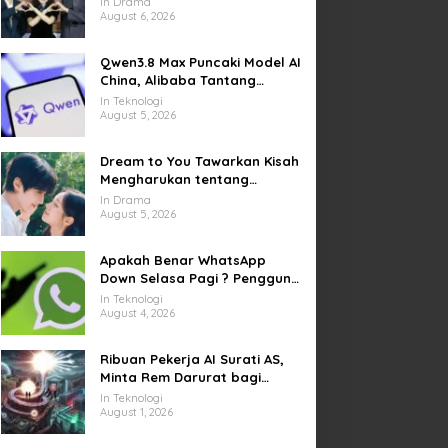
In Drama
Kesempatan Memulai Kembali
August 6, 2026
Qwen3.8 Max Puncaki Model AI
China, Alibaba Tantang
Pemain Global
In Teknologi
August 5, 2026
Dream to You Tawarkan Kisah
Mengharukan tentang
Perjuangan Meraih Mimpi
In Drama
yang Sempat Tertunda
August 5, 2026
Apakah Benar WhatsApp
Down Selasa Pagi ? Pengguna
Kesulitan Kirim Gambar dan
In Teknologi
Video di Sejumlah Wilayah
August 4, 2026
Ribuan Pekerja AI Surati AS,
Minta Rem Darurat bagi
Teknologi Canggih
In Teknologi
August 1, 2026