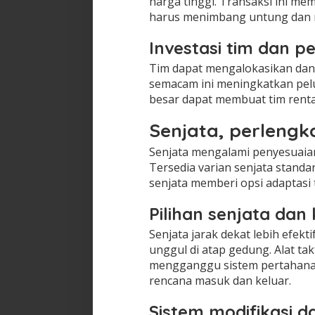
harga tinggi. Transaksi ini m
harus menimbang untung dan ru
Investasi tim dan 
Tim dapat mengalokasikan dana
semacam ini meningkatkan pel
besar dapat membuat tim renta
Senjata, perlengk
Senjata mengalami penyesuai
Tersedia varian senjata standar
senjata memberi opsi adaptasi 
Pilihan senjata dan
Senjata jarak dekat lebih efekt
unggul di atap gedung. Alat t
mengganggu sistem pertahanan
rencana masuk dan keluar.
Sistem modifikasi 