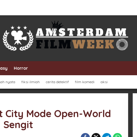
tasy
Horror
sah nyata
fiksi ilmiah
cerita detektif
film komedi
aksi
st City Mode Open-World
 Sengit