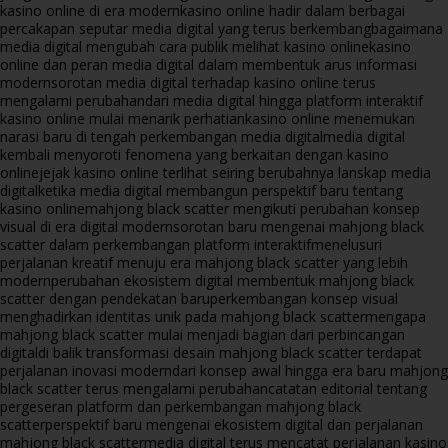
kasino online di era modern
kasino online hadir dalam berbagai
percakapan seputar media digital yang terus berkembang
bagaimana
media digital mengubah cara publik melihat kasino online
kasino
online dan peran media digital dalam membentuk arus informasi
modern
sorotan media digital terhadap kasino online terus
mengalami perubahan
dari media digital hingga platform interaktif
kasino online mulai menarik perhatian
kasino online menemukan
narasi baru di tengah perkembangan media digital
media digital
kembali menyoroti fenomena yang berkaitan dengan kasino
online
jejak kasino online terlihat seiring berubahnya lanskap media
digital
ketika media digital membangun perspektif baru tentang
kasino online
mahjong black scatter mengikuti perubahan konsep
visual di era digital modern
sorotan baru mengenai mahjong black
scatter dalam perkembangan platform interaktif
menelusuri
perjalanan kreatif menuju era mahjong black scatter yang lebih
modern
perubahan ekosistem digital membentuk mahjong black
scatter dengan pendekatan baru
perkembangan konsep visual
menghadirkan identitas unik pada mahjong black scatter
mengapa
mahjong black scatter mulai menjadi bagian dari perbincangan
digital
di balik transformasi desain mahjong black scatter terdapat
perjalanan inovasi modern
dari konsep awal hingga era baru mahjong
black scatter terus mengalami perubahan
catatan editorial tentang
pergeseran platform dan perkembangan mahjong black
scatter
perspektif baru mengenai ekosistem digital dan perjalanan
mahjong black scatter
media digital terus mencatat perjalanan kasino