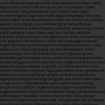
online dalam berbagai perubahan era
di balik perkembangan media
digital kasino online mulai sering menjadi sorotan
kasino online
menemukan ruang pembahasan baru melalui media digital
modern
mengulas bagaimana media digital mengangkat fenomena
kasino online secara berbeda
kasino online kian sering muncul dalam
laporan media digital masa kini
media digital memperlihatkan
bagaimana kasino online mengikuti perubahan zaman
catatan media
digital mengenai kasino online yang terus menarik perhatian
publik
dari sudut pandang media digital kasino online memperlihatkan
arah yang terus berubah
kasino online dan media digital menjadi
bagian dari narasi perkembangan teknologi
membaca kasino online
melalui lensa media digital yang semakin dinamis
kasino online
menjadi bagian dari transformasi ekosistem digital yang terus
berkembang
perkembangan kasino online mencerminkan perubahan
perilaku pengguna di era modern
ekosistem digital mendorong kasino
online menuju pendekatan yang lebih inovatif
transformasi media
modern membuka ruang baru bagi kasino online secara global
kasino
online dan adaptasi teknologi menjadi cerminan perubahan era
digital
perkembangan teknologi mengubah arah kasino online dalam
mengikuti tren modern
dinamika kasino online berjalan seiring
dengan inovasi platform digital terkini
era digital memperlihatkan
bagaimana kasino online terus beradaptasi dengan perubahan
inovasi
berkelanjutan menjadikan kasino online semakin dekat dengan
ekosistem modern
kasino online hadir sebagai bagian dari perjalanan
transformasi platform digital
pergeseran media digital membawa