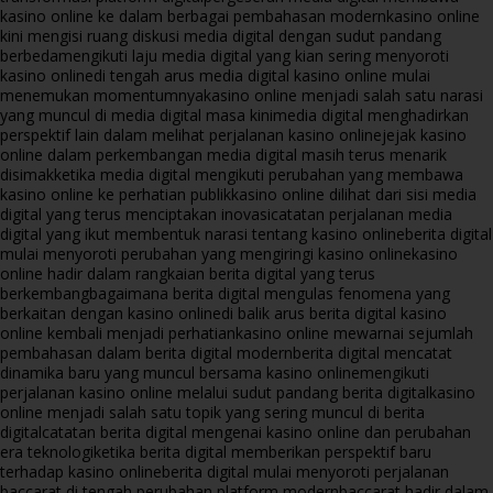
kasino online ke dalam berbagai pembahasan modern
kasino online
kini mengisi ruang diskusi media digital dengan sudut pandang
berbeda
mengikuti laju media digital yang kian sering menyoroti
kasino online
di tengah arus media digital kasino online mulai
menemukan momentumnya
kasino online menjadi salah satu narasi
yang muncul di media digital masa kini
media digital menghadirkan
perspektif lain dalam melihat perjalanan kasino online
jejak kasino
online dalam perkembangan media digital masih terus menarik
disimak
ketika media digital mengikuti perubahan yang membawa
kasino online ke perhatian publik
kasino online dilihat dari sisi media
digital yang terus menciptakan inovasi
catatan perjalanan media
digital yang ikut membentuk narasi tentang kasino online
berita digital
mulai menyoroti perubahan yang mengiringi kasino online
kasino
online hadir dalam rangkaian berita digital yang terus
berkembang
bagaimana berita digital mengulas fenomena yang
berkaitan dengan kasino online
di balik arus berita digital kasino
online kembali menjadi perhatian
kasino online mewarnai sejumlah
pembahasan dalam berita digital modern
berita digital mencatat
dinamika baru yang muncul bersama kasino online
mengikuti
perjalanan kasino online melalui sudut pandang berita digital
kasino
online menjadi salah satu topik yang sering muncul di berita
digital
catatan berita digital mengenai kasino online dan perubahan
era teknologi
ketika berita digital memberikan perspektif baru
terhadap kasino online
berita digital mulai menyoroti perjalanan
baccarat di tengah perubahan platform modern
baccarat hadir dalam