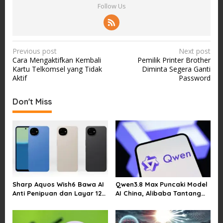
Follow Us
P
Previous post
Next post
Cara Mengaktifkan Kembali
Pemilik Printer Brother
o
Kartu Telkomsel yang Tidak
Diminta Segera Ganti
s
Aktif
Password
t
Don't Miss
n
a
v
i
g
a
Sharp Aquos Wish6 Bawa AI
Qwen3.8 Max Puncaki Model
t
Anti Penipuan dan Layar 120
AI China, Alibaba Tantang
i
Hz
Pemain Global
o