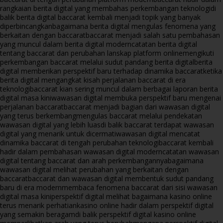
rangkaian berita digital yang membahas perkembangan teknologi
di
balik berita digital baccarat kembali menjadi topik yang banyak
diperbincangkan
bagaimana berita digital mengulas fenomena yang
berkaitan dengan baccarat
baccarat menjadi salah satu pembahasan
yang muncul dalam berita digital modern
catatan berita digital
tentang baccarat dan perubahan lanskap platform online
mengikuti
perkembangan baccarat melalui sudut pandang berita digital
berita
digital memberikan perspektif baru terhadap dinamika baccarat
ketika
berita digital mengangkat kisah perjalanan baccarat di era
teknologi
baccarat kian sering muncul dalam berbagai laporan berita
digital masa kini
wawasan digital membuka perspektif baru mengenai
perjalanan baccarat
baccarat menjadi bagian dari wawasan digital
yang terus berkembang
mengulas baccarat melalui pendekatan
wawasan digital yang lebih luas
di balik baccarat terdapat wawasan
digital yang menarik untuk dicermati
wawasan digital mencatat
dinamika baccarat di tengah perubahan teknologi
baccarat kembali
hadir dalam pembahasan wawasan digital modern
catatan wawasan
digital tentang baccarat dan arah perkembangannya
bagaimana
wawasan digital melihat perubahan yang berkaitan dengan
baccarat
baccarat dan wawasan digital membentuk sudut pandang
baru di era modern
membaca fenomena baccarat dari sisi wawasan
digital masa kini
perspektif digital melihat bagaimana kasino online
terus menarik perhatian
kasino online hadir dalam perspektif digital
yang semakin beragam
di balik perspektif digital kasino online