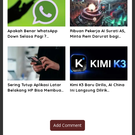
n
Apakah Benar WhatsApp
Ribuan Pekerja AI Surati AS,
Down Selasa Pagi ?
Minta Rem Darurat bagi
Pengguna Kesulitan Kirim
Teknologi Canggih
Gambar dan Video di
Sejumlah Wilayah
Sering Tutup Aplikasi Latar
Kimi K3 Baru Dirilis, AI China
Belakang HP Bisa Membuat
Ini Langsung Dilirik
Baterai Lebih Boros
Microsoft
Add Comment