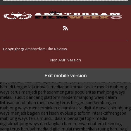
Copyright @
Amsterdam Film Review
Non AMP Version
mahjong ways dan cerita perubahan yang terus berkembang di
Exit mobile version
platform online
fenomena mahjong ways muncul bersama
pergeseran kebiasaan digital
mahjong ways menemukan momentum
baru di tengah laju inovasi media
dari komunitas ke media mahjong
ways terus menjadi perhatian
mengurai popularitas mahjong ways
melalui sudut pandang platform modern
mahjong ways dalam
lintasan perubahan media yang terus bergerak
perkembangan
mahjong ways mencerminkan dinamika era digital masa kini
mahjong
ways menjadi bagian dari kisah evolusi platform interaktif
mengapa
mahjong ways terus muncul dalam berbagai topik media
digital
mahjong ways dan langkah baru menyambut era teknologi
yang terus berubah
media digital mulai memberikan ruang baru bagi