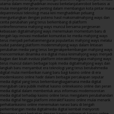
utama dalam menghadirkan inovasi berkelanjutan
robot berbasis ai
mulai mengambil peran penting dalam membangun kota pintar masa
depan
revolusi teknologi masa kini menghadirkan peluang
menguntungkan dengan potensi hasil maksimal
mahjong ways dan
cerita perubahan yang terus berkembang di platform
online
fenomena mahjong ways muncul bersama pergeseran
kebiasaan digital
mahjong ways menemukan momentum baru di
tengah laju inovasi media
dari komunitas ke media mahjong ways
terus menjadi perhatian
mengurai popularitas mahjong ways melalui
sudut pandang platform modern
mahjong ways dalam lintasan
perubahan media yang terus bergerak
perkembangan mahjong ways
mencerminkan dinamika era digital masa kini
mahjong ways menjadi
bagian dari kisah evolusi platform interaktif
mengapa mahjong ways
terus muncul dalam berbagai topik media digital
mahjong ways dan
langkah baru menyambut era teknologi yang terus berubah
media
digital mulai memberikan ruang baru bagi kasino online di era
modern
kasino online hadir dalam berbagai percakapan seputar
media digital yang terus berkembang
bagaimana media digital
mengubah cara publik melihat kasino online
kasino online dan peran
media digital dalam membentuk arus informasi modern
sorotan
media digital terhadap kasino online terus mengalami perubahan
dari
media digital hingga platform interaktif kasino online mulai menarik
perhatian
kasino online menemukan narasi baru di tengah
perkembangan media digital
media digital kembali menyoroti
fenomena yang berkaitan dengan kasino online
jejak kasino online