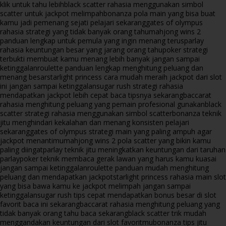
klik untuk tahu lebih
black scatter rahasia menggunakan simbol
scatter untuk jackpot melimpah
bonanza pola main yang bisa buat
kamu jadi pemenang sejati pelajari sekarang
gates of olympus
rahasia strategi yang tidak banyak orang tahu
mahjong wins 2
panduan lengkap untuk pemula yang ingin menang terus
parlay
rahasia keuntungan besar yang jarang orang tahu
poker strategi
terbukti membuat kamu menang lebih banyak jangan sampai
ketinggalan
roulette panduan lengkap menghitung peluang dan
menang besar
starlight princess cara mudah meraih jackpot dari slot
ini jangan sampai ketinggalan
sugar rush strategi rahasia
mendapatkan jackpot lebih cepat baca tipsnya sekarang
baccarat
rahasia menghitung peluang yang pemain profesional gunakan
black
scatter strategi rahasia menggunakan simbol scatter
bonanza teknik
jitu menghindari kekalahan dan menang konsisten pelajari
sekarang
gates of olympus strategi main yang paling ampuh agar
jackpot menantimu
mahjong wins 2 pola scatter yang bikin kamu
paling diingat
parlay teknik jitu meningkatkan keuntungan dari taruhan
parlay
poker teknik membaca gerak lawan yang harus kamu kuasai
jangan sampai ketinggalan
roulette panduan mudah menghitung
peluang dan mendapatkan jackpot
starlight princess rahasia main slot
yang bisa bawa kamu ke jackpot melimpah jangan sampai
ketinggalan
sugar rush tips cepat mendapatkan bonus besar di slot
favorit baca ini sekarang
baccarat rahasia menghitung peluang yang
tidak banyak orang tahu baca sekarang
black scatter trik mudah
menggandakan keuntungan dari slot favoritmu
bonanza tips jitu