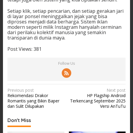
Setiap klik, setiap pencarian, dan setiap gerakan jari
di layar ponsel meninggalkan jejak yang bisa
diproses menjadi data berharga. Sistem iklan
modern seperti milik Instagram hanyalah cerminan
dari perilaku kolektif manusia yang semakin
transparan di dunia maya.
Post Views:
381
Follow Us
P
Previous post
Next post
Rekomendasi Drakor
HP Flagship Android
o
Romantis yang Bikin Baper
Terkencang September 2025
s
dan Sulit Dilupakan
Versi AnTuTu
t
Don't Miss
n
a