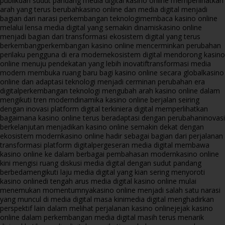
publik
dari sudut pandang media digital kasino online memperlihatkan
arah yang terus berubah
kasino online dan media digital menjadi
bagian dari narasi perkembangan teknologi
membaca kasino online
melalui lensa media digital yang semakin dinamis
kasino online
menjadi bagian dari transformasi ekosistem digital yang terus
berkembang
perkembangan kasino online mencerminkan perubahan
perilaku pengguna di era modern
ekosistem digital mendorong kasino
online menuju pendekatan yang lebih inovatif
transformasi media
modern membuka ruang baru bagi kasino online secara global
kasino
online dan adaptasi teknologi menjadi cerminan perubahan era
digital
perkembangan teknologi mengubah arah kasino online dalam
mengikuti tren modern
dinamika kasino online berjalan seiring
dengan inovasi platform digital terkini
era digital memperlihatkan
bagaimana kasino online terus beradaptasi dengan perubahan
inovasi
berkelanjutan menjadikan kasino online semakin dekat dengan
ekosistem modern
kasino online hadir sebagai bagian dari perjalanan
transformasi platform digital
pergeseran media digital membawa
kasino online ke dalam berbagai pembahasan modern
kasino online
kini mengisi ruang diskusi media digital dengan sudut pandang
berbeda
mengikuti laju media digital yang kian sering menyoroti
kasino online
di tengah arus media digital kasino online mulai
menemukan momentumnya
kasino online menjadi salah satu narasi
yang muncul di media digital masa kini
media digital menghadirkan
perspektif lain dalam melihat perjalanan kasino online
jejak kasino
online dalam perkembangan media digital masih terus menarik