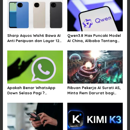
v
i
g
a
Sharp Aquos Wish6 Bawa AI
Qwen3.8 Max Puncaki Model
t
Anti Penipuan dan Layar 120
AI China, Alibaba Tantang
i
Hz
Pemain Global
o
n
Apakah Benar WhatsApp
Ribuan Pekerja AI Surati AS,
Down Selasa Pagi ?
Minta Rem Darurat bagi
Pengguna Kesulitan Kirim
Teknologi Canggih
Gambar dan Video di
Sejumlah Wilayah