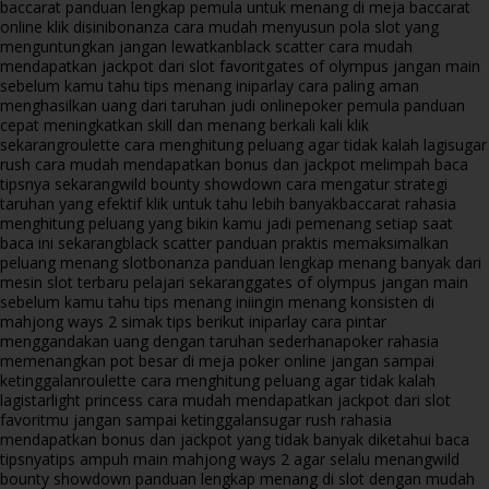
baccarat panduan lengkap pemula untuk menang di meja baccarat
online klik disini
bonanza cara mudah menyusun pola slot yang
menguntungkan jangan lewatkan
black scatter cara mudah
mendapatkan jackpot dari slot favorit
gates of olympus jangan main
sebelum kamu tahu tips menang ini
parlay cara paling aman
menghasilkan uang dari taruhan judi online
poker pemula panduan
cepat meningkatkan skill dan menang berkali kali klik
sekarang
roulette cara menghitung peluang agar tidak kalah lagi
sugar
rush cara mudah mendapatkan bonus dan jackpot melimpah baca
tipsnya sekarang
wild bounty showdown cara mengatur strategi
taruhan yang efektif klik untuk tahu lebih banyak
baccarat rahasia
menghitung peluang yang bikin kamu jadi pemenang setiap saat
baca ini sekarang
black scatter panduan praktis memaksimalkan
peluang menang slot
bonanza panduan lengkap menang banyak dari
mesin slot terbaru pelajari sekarang
gates of olympus jangan main
sebelum kamu tahu tips menang ini
ingin menang konsisten di
mahjong ways 2 simak tips berikut ini
parlay cara pintar
menggandakan uang dengan taruhan sederhana
poker rahasia
memenangkan pot besar di meja poker online jangan sampai
ketinggalan
roulette cara menghitung peluang agar tidak kalah
lagi
starlight princess cara mudah mendapatkan jackpot dari slot
favoritmu jangan sampai ketinggalan
sugar rush rahasia
mendapatkan bonus dan jackpot yang tidak banyak diketahui baca
tipsnya
tips ampuh main mahjong ways 2 agar selalu menang
wild
bounty showdown panduan lengkap menang di slot dengan mudah