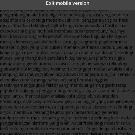
Exit mobile version
menghadirkan inovasi berkualitas
ai digital menjadi kunci analisis data
pgsoft yang lebih adaptif dan berkinerja tinggi
arah baru
pengembangan platform digital mendorong inovasi yang semakin
adaptif di era teknologi modern
kisah viral pengguna yang berhasil
memanfaatkan teknologi digital hingga mendapatkan hasil di luar
ekspektasi
ai digital berhasil membaca pola tersembunyi hasilnya
bikin banyak orang terkejut
kisah investor toko baju dari keraguan
menuju kepercayaan diri berkat strategi pragmatic play
fenomena
karakter digital yang viral sukses menarik perhatian berburu peluang
keuntungan maksimal
kecerdasan buatan dan masa depan teknologi
inovasi yang mengubah cara kita hidup
kemajuan platform digital
menjadi penggerak utama inovasi di tengah persaingan teknologi
global
artificial intelligence hadir untuk mengoptimalkan analisis data
mahjong dan meningkatkan produktivitas
mengapa ai digital semakin
diandalkan untuk menganalisis peluang bernilai tinggi ini
alasannya
mengungkap faktor yang membuat game pgsoft tetap
populer di kalangan penggemar game digital
pgsoft memanfaatkan ai
digital untuk menciptakan analisis data yang lebih akurat dan
efisien
pragmatic play membawa gebrakan digital yang menginspirasi
perubahan dan inovasi masa depan
maju pesat ekosistem teknologi
digital membuka peluang keuntungan fantastis bagi generasi
modern
transformasi teknologi digital membuka peluang baru melalui
pengembangan platform yang lebih inovatif
teknologi modern terus
berkembang membuka kesempatan bernilai tinggi dengan hasil yang
menjanjikan
strategi pengembangan platform digital menjadi fondasi