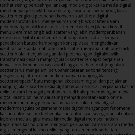
terlihat seiring berubahnya lanskap media digital
ketika media digital
membangun perspektif baru tentang kasino online
mahjong black
scatter mengikuti perubahan konsep visual di era digital
modern
sorotan baru mengenai mahjong black scatter dalam
perkembangan platform interaktif
menelusuri perjalanan kreatif
menuju era mahjong black scatter yang lebih modern
perubahan
ekosistem digital membentuk mahjong black scatter dengan
pendekatan baru
perkembangan konsep visual menghadirkan
identitas unik pada mahjong black scatter
mengapa mahjong black
scatter mulai menjadi bagian dari perbincangan digital
di balik
transformasi desain mahjong black scatter terdapat perjalanan
inovasi modern
dari konsep awal hingga era baru mahjong black
scatter terus mengalami perubahan
catatan editorial tentang
pergeseran platform dan perkembangan mahjong black
scatter
perspektif baru mengenai ekosistem digital dan perjalanan
mahjong black scatter
media digital terus mencatat perjalanan kasino
online dalam berbagai perubahan era
di balik perkembangan media
digital kasino online mulai sering menjadi sorotan
kasino online
menemukan ruang pembahasan baru melalui media digital
modern
mengulas bagaimana media digital mengangkat fenomena
kasino online secara berbeda
kasino online kian sering muncul dalam
laporan media digital masa kini
media digital memperlihatkan
bagaimana kasino online mengikuti perubahan zaman
catatan media
digital mengenai kasino online yang terus menarik perhatian