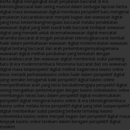
berita digital mengangkat kisah perjalanan baccarat di era
teknologi
baccarat kian sering muncul dalam berbagai laporan berita
digital masa kini
wawasan digital membuka perspektif baru mengenai
perjalanan baccarat
baccarat menjadi bagian dari wawasan digital
yang terus berkembang
mengulas baccarat melalui pendekatan
wawasan digital yang lebih luas
di balik baccarat terdapat wawasan
digital yang menarik untuk dicermati
wawasan digital mencatat
dinamika baccarat di tengah perubahan teknologi
baccarat kembali
hadir dalam pembahasan wawasan digital modern
catatan wawasan
digital tentang baccarat dan arah perkembangannya
bagaimana
wawasan digital melihat perubahan yang berkaitan dengan
baccarat
baccarat dan wawasan digital membentuk sudut pandang
baru di era modern
membaca fenomena baccarat dari sisi wawasan
digital masa kini
perspektif digital melihat bagaimana kasino online
terus menarik perhatian
kasino online hadir dalam perspektif digital
yang semakin beragam
di balik perspektif digital kasino online
memperlihatkan arah yang terus berubah
mengapa perspektif digital
sering mengaitkan perkembangan dengan kasino online
kasino online
membangun narasi baru dalam perspektif digital modern
catatan
perspektif digital mengenai kasino online di era teknologi
membaca
kasino online melalui lensa perspektif digital yang lebih luas
perspektif
digital memberikan sudut pandang berbeda terhadap kasino
online
ketika kasino online menjadi bagian dari perspektif digital masa
kini
jejak kasino online terekam dalam beragam perspektif digital
modern