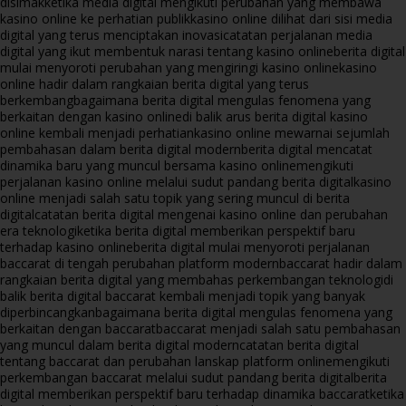
disimak
ketika media digital mengikuti perubahan yang membawa
kasino online ke perhatian publik
kasino online dilihat dari sisi media
digital yang terus menciptakan inovasi
catatan perjalanan media
digital yang ikut membentuk narasi tentang kasino online
berita digital
mulai menyoroti perubahan yang mengiringi kasino online
kasino
online hadir dalam rangkaian berita digital yang terus
berkembang
bagaimana berita digital mengulas fenomena yang
berkaitan dengan kasino online
di balik arus berita digital kasino
online kembali menjadi perhatian
kasino online mewarnai sejumlah
pembahasan dalam berita digital modern
berita digital mencatat
dinamika baru yang muncul bersama kasino online
mengikuti
perjalanan kasino online melalui sudut pandang berita digital
kasino
online menjadi salah satu topik yang sering muncul di berita
digital
catatan berita digital mengenai kasino online dan perubahan
era teknologi
ketika berita digital memberikan perspektif baru
terhadap kasino online
berita digital mulai menyoroti perjalanan
baccarat di tengah perubahan platform modern
baccarat hadir dalam
rangkaian berita digital yang membahas perkembangan teknologi
di
balik berita digital baccarat kembali menjadi topik yang banyak
diperbincangkan
bagaimana berita digital mengulas fenomena yang
berkaitan dengan baccarat
baccarat menjadi salah satu pembahasan
yang muncul dalam berita digital modern
catatan berita digital
tentang baccarat dan perubahan lanskap platform online
mengikuti
perkembangan baccarat melalui sudut pandang berita digital
berita
digital memberikan perspektif baru terhadap dinamika baccarat
ketika