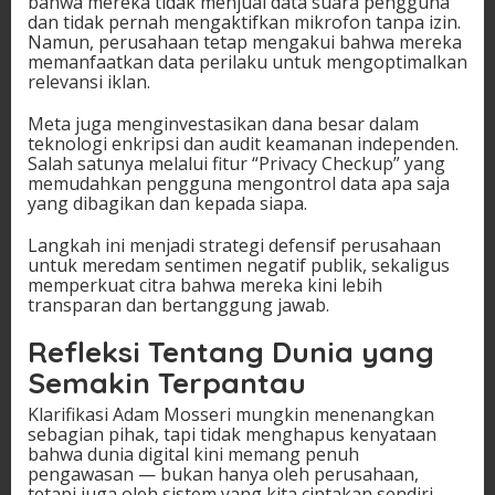
bahwa mereka tidak menjual data suara pengguna
dan tidak pernah mengaktifkan mikrofon tanpa izin.
Namun, perusahaan tetap mengakui bahwa mereka
memanfaatkan data perilaku untuk mengoptimalkan
relevansi iklan.
Meta juga menginvestasikan dana besar dalam
teknologi enkripsi dan audit keamanan independen.
Salah satunya melalui fitur “Privacy Checkup” yang
memudahkan pengguna mengontrol data apa saja
yang dibagikan dan kepada siapa.
Langkah ini menjadi strategi defensif perusahaan
untuk meredam sentimen negatif publik, sekaligus
memperkuat citra bahwa mereka kini lebih
transparan dan bertanggung jawab.
Refleksi Tentang Dunia yang
Semakin Terpantau
Klarifikasi Adam Mosseri mungkin menenangkan
sebagian pihak, tapi tidak menghapus kenyataan
bahwa dunia digital kini memang penuh
pengawasan — bukan hanya oleh perusahaan,
tetapi juga oleh sistem yang kita ciptakan sendiri.