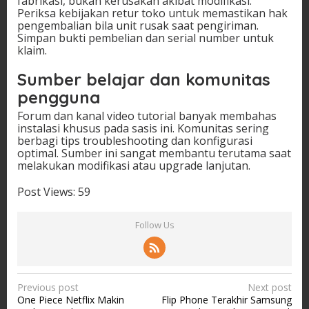
fabrikasi, bukan kerusakan akibat modifikasi.
Periksa kebijakan retur toko untuk memastikan hak
pengembalian bila unit rusak saat pengiriman.
Simpan bukti pembelian dan serial number untuk
klaim.
Sumber belajar dan komunitas
pengguna
Forum dan kanal video tutorial banyak membahas
instalasi khusus pada sasis ini. Komunitas sering
berbagi tips troubleshooting dan konfigurasi
optimal. Sumber ini sangat membantu terutama saat
melakukan modifikasi atau upgrade lanjutan.
Post Views:
59
Follow Us
P
Previous post
Next post
One Piece Netflix Makin
Flip Phone Terakhir Samsung
o