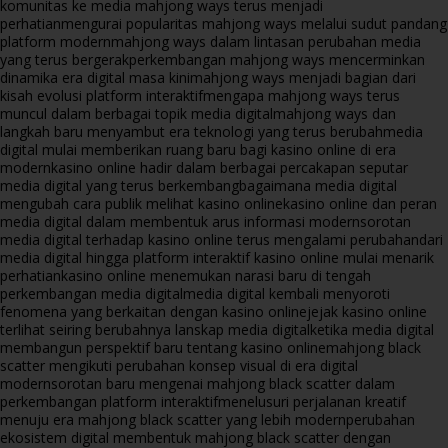
komunitas ke media mahjong ways terus menjadi
perhatian
mengurai popularitas mahjong ways melalui sudut pandang
platform modern
mahjong ways dalam lintasan perubahan media
yang terus bergerak
perkembangan mahjong ways mencerminkan
dinamika era digital masa kini
mahjong ways menjadi bagian dari
kisah evolusi platform interaktif
mengapa mahjong ways terus
muncul dalam berbagai topik media digital
mahjong ways dan
langkah baru menyambut era teknologi yang terus berubah
media
digital mulai memberikan ruang baru bagi kasino online di era
modern
kasino online hadir dalam berbagai percakapan seputar
media digital yang terus berkembang
bagaimana media digital
mengubah cara publik melihat kasino online
kasino online dan peran
media digital dalam membentuk arus informasi modern
sorotan
media digital terhadap kasino online terus mengalami perubahan
dari
media digital hingga platform interaktif kasino online mulai menarik
perhatian
kasino online menemukan narasi baru di tengah
perkembangan media digital
media digital kembali menyoroti
fenomena yang berkaitan dengan kasino online
jejak kasino online
terlihat seiring berubahnya lanskap media digital
ketika media digital
membangun perspektif baru tentang kasino online
mahjong black
scatter mengikuti perubahan konsep visual di era digital
modern
sorotan baru mengenai mahjong black scatter dalam
perkembangan platform interaktif
menelusuri perjalanan kreatif
menuju era mahjong black scatter yang lebih modern
perubahan
ekosistem digital membentuk mahjong black scatter dengan