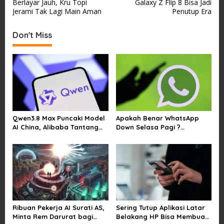
Berlayar Jauh, Kru Topi
Galaxy Z Flip 8 Bisa Jadi
s
Jerami Tak Lagi Main Aman
Penutup Era
t
Don't Miss
n
a
v
i
g
a
Qwen3.8 Max Puncaki Model
Apakah Benar WhatsApp
t
AI China, Alibaba Tantang
Down Selasa Pagi ?
i
Pemain Global
Pengguna Kesulitan Kirim
Gambar dan Video di
o
Sejumlah Wilayah
n
Ribuan Pekerja AI Surati AS,
Sering Tutup Aplikasi Latar
Minta Rem Darurat bagi
Belakang HP Bisa Membuat