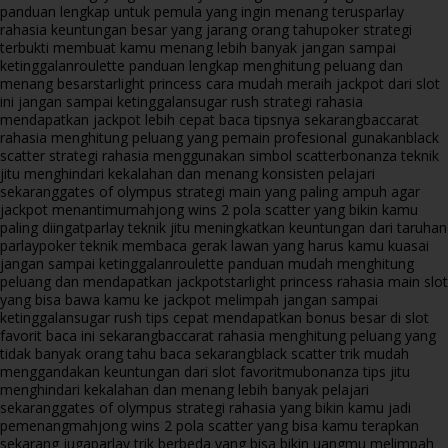
panduan lengkap untuk pemula yang ingin menang terus
parlay
rahasia keuntungan besar yang jarang orang tahu
poker strategi
terbukti membuat kamu menang lebih banyak jangan sampai
ketinggalan
roulette panduan lengkap menghitung peluang dan
menang besar
starlight princess cara mudah meraih jackpot dari slot
ini jangan sampai ketinggalan
sugar rush strategi rahasia
mendapatkan jackpot lebih cepat baca tipsnya sekarang
baccarat
rahasia menghitung peluang yang pemain profesional gunakan
black
scatter strategi rahasia menggunakan simbol scatter
bonanza teknik
jitu menghindari kekalahan dan menang konsisten pelajari
sekarang
gates of olympus strategi main yang paling ampuh agar
jackpot menantimu
mahjong wins 2 pola scatter yang bikin kamu
paling diingat
parlay teknik jitu meningkatkan keuntungan dari taruhan
parlay
poker teknik membaca gerak lawan yang harus kamu kuasai
jangan sampai ketinggalan
roulette panduan mudah menghitung
peluang dan mendapatkan jackpot
starlight princess rahasia main slot
yang bisa bawa kamu ke jackpot melimpah jangan sampai
ketinggalan
sugar rush tips cepat mendapatkan bonus besar di slot
favorit baca ini sekarang
baccarat rahasia menghitung peluang yang
tidak banyak orang tahu baca sekarang
black scatter trik mudah
menggandakan keuntungan dari slot favoritmu
bonanza tips jitu
menghindari kekalahan dan menang lebih banyak pelajari
sekarang
gates of olympus strategi rahasia yang bikin kamu jadi
pemenang
mahjong wins 2 pola scatter yang bisa kamu terapkan
sekarang juga
parlay trik berbeda yang bisa bikin uangmu melimpah