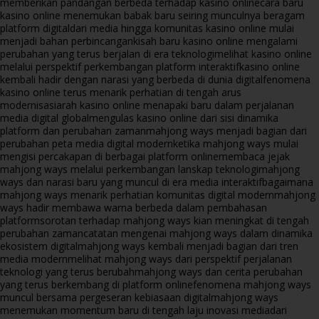
memberikan pandangan berbeda terhadap kasino online
cara baru
kasino online menemukan babak baru seiring munculnya beragam
platform digital
dari media hingga komunitas kasino online mulai
menjadi bahan perbincangan
kisah baru kasino online mengalami
perubahan yang terus berjalan di era teknologi
melihat kasino online
melalui perspektif perkembangan platform interaktif
kasino online
kembali hadir dengan narasi yang berbeda di dunia digital
fenomena
kasino online terus menarik perhatian di tengah arus
modernisasi
arah kasino online menapaki baru dalam perjalanan
media digital global
mengulas kasino online dari sisi dinamika
platform dan perubahan zaman
mahjong ways menjadi bagian dari
perubahan peta media digital modern
ketika mahjong ways mulai
mengisi percakapan di berbagai platform online
membaca jejak
mahjong ways melalui perkembangan lanskap teknologi
mahjong
ways dan narasi baru yang muncul di era media interaktif
bagaimana
mahjong ways menarik perhatian komunitas digital modern
mahjong
ways hadir membawa warna berbeda dalam pembahasan
platform
sorotan terhadap mahjong ways kian meningkat di tengah
perubahan zaman
catatan mengenai mahjong ways dalam dinamika
ekosistem digital
mahjong ways kembali menjadi bagian dari tren
media modern
melihat mahjong ways dari perspektif perjalanan
teknologi yang terus berubah
mahjong ways dan cerita perubahan
yang terus berkembang di platform online
fenomena mahjong ways
muncul bersama pergeseran kebiasaan digital
mahjong ways
menemukan momentum baru di tengah laju inovasi media
dari