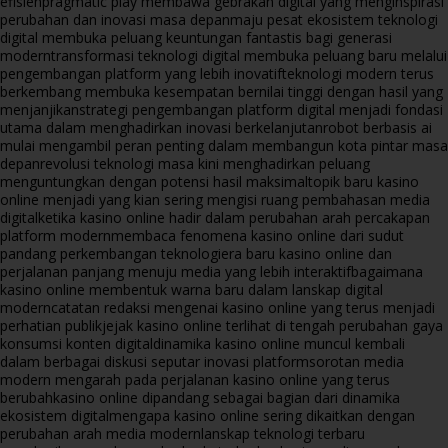
efisien
pragmatic play membawa gebrakan digital yang menginspirasi
perubahan dan inovasi masa depan
maju pesat ekosistem teknologi
digital membuka peluang keuntungan fantastis bagi generasi
modern
transformasi teknologi digital membuka peluang baru melalui
pengembangan platform yang lebih inovatif
teknologi modern terus
berkembang membuka kesempatan bernilai tinggi dengan hasil yang
menjanjikan
strategi pengembangan platform digital menjadi fondasi
utama dalam menghadirkan inovasi berkelanjutan
robot berbasis ai
mulai mengambil peran penting dalam membangun kota pintar masa
depan
revolusi teknologi masa kini menghadirkan peluang
menguntungkan dengan potensi hasil maksimal
topik baru kasino
online menjadi yang kian sering mengisi ruang pembahasan media
digital
ketika kasino online hadir dalam perubahan arah percakapan
platform modern
membaca fenomena kasino online dari sudut
pandang perkembangan teknologi
era baru kasino online dan
perjalanan panjang menuju media yang lebih interaktif
bagaimana
kasino online membentuk warna baru dalam lanskap digital
modern
catatan redaksi mengenai kasino online yang terus menjadi
perhatian publik
jejak kasino online terlihat di tengah perubahan gaya
konsumsi konten digital
dinamika kasino online muncul kembali
dalam berbagai diskusi seputar inovasi platform
sorotan media
modern mengarah pada perjalanan kasino online yang terus
berubah
kasino online dipandang sebagai bagian dari dinamika
ekosistem digital
mengapa kasino online sering dikaitkan dengan
perubahan arah media modern
lanskap teknologi terbaru