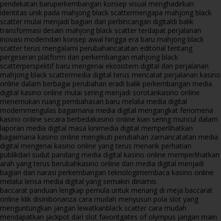
pendekatan baru
perkembangan konsep visual menghadirkan
identitas unik pada mahjong black scatter
mengapa mahjong black
scatter mulai menjadi bagian dari perbincangan digital
di balik
transformasi desain mahjong black scatter terdapat perjalanan
inovasi modern
dari konsep awal hingga era baru mahjong black
scatter terus mengalami perubahan
catatan editorial tentang
pergeseran platform dan perkembangan mahjong black
scatter
perspektif baru mengenai ekosistem digital dan perjalanan
mahjong black scatter
media digital terus mencatat perjalanan kasino
online dalam berbagai perubahan era
di balik perkembangan media
digital kasino online mulai sering menjadi sorotan
kasino online
menemukan ruang pembahasan baru melalui media digital
modern
mengulas bagaimana media digital mengangkat fenomena
kasino online secara berbeda
kasino online kian sering muncul dalam
laporan media digital masa kini
media digital memperlihatkan
bagaimana kasino online mengikuti perubahan zaman
catatan media
digital mengenai kasino online yang terus menarik perhatian
publik
dari sudut pandang media digital kasino online memperlihatkan
arah yang terus berubah
kasino online dan media digital menjadi
bagian dari narasi perkembangan teknologi
membaca kasino online
melalui lensa media digital yang semakin dinamis
baccarat panduan lengkap pemula untuk menang di meja baccarat
online klik disini
bonanza cara mudah menyusun pola slot yang
menguntungkan jangan lewatkan
black scatter cara mudah
mendapatkan jackpot dari slot favorit
gates of olympus jangan main