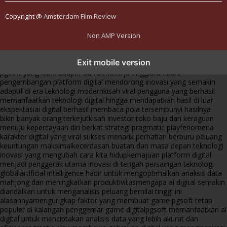
Copyright @
Amsterdam Film Review
Non AMP Version
transformasi digital pragmatic play menjadi inspirasi baru dalam
Exit mobile version
menghadirkan inovasi berkualitas
ai digital menjadi kunci analisis data
pgsoft yang lebih adaptif dan berkinerja tinggi
arah baru
pengembangan platform digital mendorong inovasi yang semakin
adaptif di era teknologi modern
kisah viral pengguna yang berhasil
memanfaatkan teknologi digital hingga mendapatkan hasil di luar
ekspektasi
ai digital berhasil membaca pola tersembunyi hasilnya
bikin banyak orang terkejut
kisah investor toko baju dari keraguan
menuju kepercayaan diri berkat strategi pragmatic play
fenomena
karakter digital yang viral sukses menarik perhatian berburu peluang
keuntungan maksimal
kecerdasan buatan dan masa depan teknologi
inovasi yang mengubah cara kita hidup
kemajuan platform digital
menjadi penggerak utama inovasi di tengah persaingan teknologi
global
artificial intelligence hadir untuk mengoptimalkan analisis data
mahjong dan meningkatkan produktivitas
mengapa ai digital semakin
diandalkan untuk menganalisis peluang bernilai tinggi ini
alasannya
mengungkap faktor yang membuat game pgsoft tetap
populer di kalangan penggemar game digital
pgsoft memanfaatkan ai
digital untuk menciptakan analisis data yang lebih akurat dan