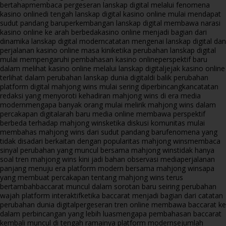
bertahap
membaca pergeseran lanskap digital melalui fenomena
kasino online
di tengah lanskap digital kasino online mulai mendapat
sudut pandang baru
perkembangan lanskap digital membawa narasi
kasino online ke arah berbeda
kasino online menjadi bagian dari
dinamika lanskap digital modern
catatan mengenai lanskap digital dan
perjalanan kasino online masa kini
ketika perubahan lanskap digital
mulai mempengaruhi pembahasan kasino online
perspektif baru
dalam melihat kasino online melalui lanskap digital
jejak kasino online
terlihat dalam perubahan lanskap dunia digital
di balik perubahan
platform digital mahjong wins mulai sering diperbincangkan
catatan
redaksi yang menyoroti kehadiran mahjong wins di era media
modern
mengapa banyak orang mulai melirik mahjong wins dalam
percakapan digital
arah baru media online membawa perspektif
berbeda terhadap mahjong wins
ketika diskusi komunitas mulai
membahas mahjong wins dari sudut pandang baru
fenomena yang
tidak disadari berkaitan dengan popularitas mahjong wins
membaca
sinyal perubahan yang muncul bersama mahjong wins
tidak hanya
soal tren mahjong wins kini jadi bahan observasi media
perjalanan
panjang menuju era platform modern bersama mahjong wins
apa
yang membuat percakapan tentang mahjong wins terus
bertambah
baccarat muncul dalam sorotan baru seiring perubahan
wajah platform interaktif
ketika baccarat menjadi bagian dari catatan
perubahan dunia digital
pergeseran tren online membawa baccarat ke
dalam perbincangan yang lebih luas
mengapa pembahasan baccarat
kembali muncul di tengah ramainya platform modern
sejumlah