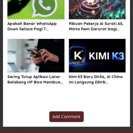
Apakah Benar WhatsApp
Ribuan Pekerja AI Surati AS,
Down Selasa Pagi ?
Minta Rem Darurat bagi
Pengguna Kesulitan Kirim
Teknologi Canggih
Gambar dan Video di
Sejumlah Wilayah
Sering Tutup Aplikasi Latar
Kimi K3 Baru Dirilis, AI China
Belakang HP Bisa Membuat
Ini Langsung Dilirik
Baterai Lebih Boros
Microsoft
Add Comment