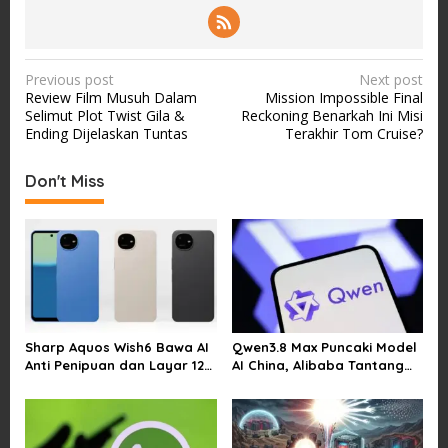
P
Previous post
Next post
Review Film Musuh Dalam
Mission Impossible Final
o
Selimut Plot Twist Gila &
Reckoning Benarkah Ini Misi
s
Ending Dijelaskan Tuntas
Terakhir Tom Cruise?
t
Don't Miss
n
a
v
i
g
a
Sharp Aquos Wish6 Bawa AI
Qwen3.8 Max Puncaki Model
t
Anti Penipuan dan Layar 120
AI China, Alibaba Tantang
i
Hz
Pemain Global
o
n