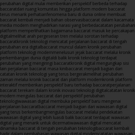
perubahan digital mulai memberikan perspektif berbeda terhadap
baccarat
dari ruang komunitas hingga platform modern baccarat
terus menarik perhatian
fenomena baru di dunia online membuat
baccarat kembali menjadi bahan observasi
baccarat dalam kacamata
media modern menghadirkan narasi yang berbeda
catatan perubahan
platform memperlihatkan bagaimana baccarat masuk ke percakapan
digital
melihat arah pergeseran tren melalui sorotan terhadap
baccarat
kronik teknologi mencatat perjalanan baccarat di tengah
perubahan era digital
baccarat muncul dalam kronik perubahan
platform teknologi modern
menelusuri jejak baccarat melalui kronik
perkembangan dunia digital
di balik kronik teknologi terdapat
perubahan yang mengiringi baccarat
kronik digital mengungkap sisi
lain perjalanan baccarat masa kini
baccarat menjadi bagian dari
catatan kronik teknologi yang terus bergerak
melihat perubahan
zaman melalui kronik baccarat dan platform modern
kronik platform
interaktif memberikan perspektif baru terhadap baccarat
perjalanan
baccarat terekam dalam kronik inovasi teknologi digital
catatan kronik
modern mengulas baccarat dari perspektif perubahan
teknologi
wawasan digital membuka perspektif baru mengenai
perjalanan baccarat
baccarat menjadi bagian dari wawasan digital
yang terus berkembang
mengulas baccarat melalui pendekatan
wawasan digital yang lebih luas
di balik baccarat terdapat wawasan
digital yang menarik untuk dicermati
wawasan digital mencatat
dinamika baccarat di tengah perubahan teknologi
baccarat kembali
hadir dalam pembahasan wawasan digital modern
catatan wawasan