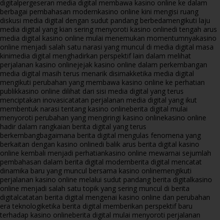
digital
pergeseran media digital membawa kasino online ke dalam
berbagai pembahasan modern
kasino online kini mengisi ruang
diskusi media digital dengan sudut pandang berbeda
mengikuti laju
media digital yang kian sering menyoroti kasino online
di tengah arus
media digital kasino online mulai menemukan momentumnya
kasino
online menjadi salah satu narasi yang muncul di media digital masa
kini
media digital menghadirkan perspektif lain dalam melihat
perjalanan kasino online
jejak kasino online dalam perkembangan
media digital masih terus menarik disimak
ketika media digital
mengikuti perubahan yang membawa kasino online ke perhatian
publik
kasino online dilihat dari sisi media digital yang terus
menciptakan inovasi
catatan perjalanan media digital yang ikut
membentuk narasi tentang kasino online
berita digital mulai
menyoroti perubahan yang mengiringi kasino online
kasino online
hadir dalam rangkaian berita digital yang terus
berkembang
bagaimana berita digital mengulas fenomena yang
berkaitan dengan kasino online
di balik arus berita digital kasino
online kembali menjadi perhatian
kasino online mewarnai sejumlah
pembahasan dalam berita digital modern
berita digital mencatat
dinamika baru yang muncul bersama kasino online
mengikuti
perjalanan kasino online melalui sudut pandang berita digital
kasino
online menjadi salah satu topik yang sering muncul di berita
digital
catatan berita digital mengenai kasino online dan perubahan
era teknologi
ketika berita digital memberikan perspektif baru
terhadap kasino online
berita digital mulai menyoroti perjalanan