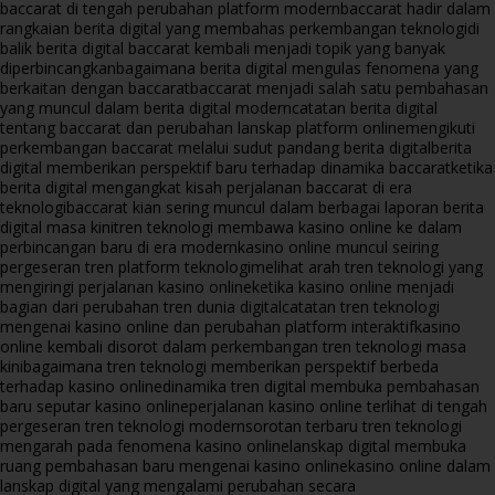
baccarat di tengah perubahan platform modern
baccarat hadir dalam
rangkaian berita digital yang membahas perkembangan teknologi
di
balik berita digital baccarat kembali menjadi topik yang banyak
diperbincangkan
bagaimana berita digital mengulas fenomena yang
berkaitan dengan baccarat
baccarat menjadi salah satu pembahasan
yang muncul dalam berita digital modern
catatan berita digital
tentang baccarat dan perubahan lanskap platform online
mengikuti
perkembangan baccarat melalui sudut pandang berita digital
berita
digital memberikan perspektif baru terhadap dinamika baccarat
ketika
berita digital mengangkat kisah perjalanan baccarat di era
teknologi
baccarat kian sering muncul dalam berbagai laporan berita
digital masa kini
tren teknologi membawa kasino online ke dalam
perbincangan baru di era modern
kasino online muncul seiring
pergeseran tren platform teknologi
melihat arah tren teknologi yang
mengiringi perjalanan kasino online
ketika kasino online menjadi
bagian dari perubahan tren dunia digital
catatan tren teknologi
mengenai kasino online dan perubahan platform interaktif
kasino
online kembali disorot dalam perkembangan tren teknologi masa
kini
bagaimana tren teknologi memberikan perspektif berbeda
terhadap kasino online
dinamika tren digital membuka pembahasan
baru seputar kasino online
perjalanan kasino online terlihat di tengah
pergeseran tren teknologi modern
sorotan terbaru tren teknologi
mengarah pada fenomena kasino online
lanskap digital membuka
ruang pembahasan baru mengenai kasino online
kasino online dalam
lanskap digital yang mengalami perubahan secara