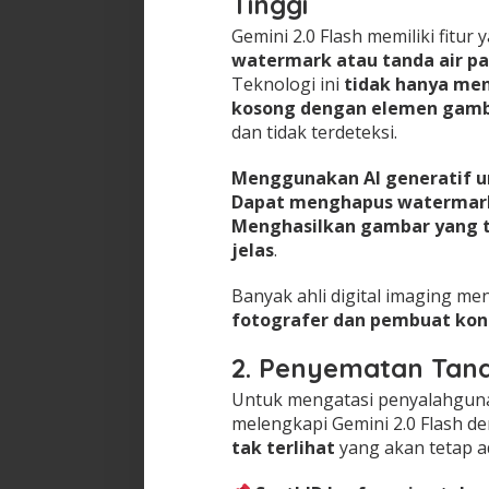
Tinggi
Gemini 2.0 Flash memiliki fit
watermark atau tanda air p
Teknologi ini
tidak hanya men
kosong dengan elemen gamb
dan tidak terdeteksi.
Menggunakan AI generatif u
Dapat menghapus watermark 
Menghasilkan gambar yang ter
jelas
.
Banyak ahli digital imaging me
fotografer dan pembuat kont
2. Penyematan Tand
Untuk mengatasi penyalahguna
melengkapi Gemini 2.0 Flash 
tak terlihat
yang akan tetap a