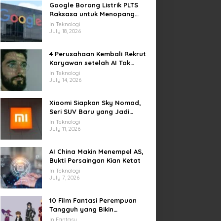
Google Borong Listrik PLTS
Raksasa untuk Menopang
Pusat Data dan AI
In Teknologi
July 18, 2026
4 Perusahaan Kembali Rekrut
Karyawan setelah AI Tak
Penuhi Harapan
In Teknologi
July 14, 2026
Xiaomi Siapkan Sky Nomad,
Seri SUV Baru yang Jadi
Sorotan Otomotif Dunia
In Teknologi
July 11, 2026
AI China Makin Menempel AS,
Bukti Persaingan Kian Ketat
In Teknologi
July 7, 2026
10 Film Fantasi Perempuan
Tangguh yang Bikin
Terinspirasi, Termasuk Damsel
In Fantasy