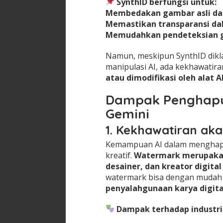
SynthID berfungsi untuk:
Membedakan gambar asli dan 
Memastikan transparansi d
Memudahkan pendeteksian ga
Namun, meskipun SynthID dikl
manipulasi AI, ada kekhawatir
atau dimodifikasi oleh alat A
Dampak Penghapu
Gemini
1. Kekhawatiran ak
Kemampuan AI dalam menghapu
kreatif.
Watermark merupakan 
desainer, dan kreator digita
watermark bisa dengan mudah
penyalahgunaan karya digit
Dampak terhadap industri 