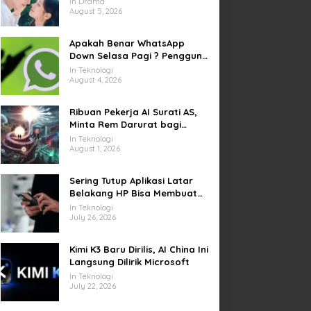
In Drama
yang Sempat Tertunda
August 5, 2026
Apakah Benar WhatsApp
Down Selasa Pagi ? Pengguna
Kesulitan Kirim Gambar dan
In Teknologi
Video di Sejumlah Wilayah
August 4, 2026
Ribuan Pekerja AI Surati AS,
Minta Rem Darurat bagi
Teknologi Canggih
In Teknologi
August 1, 2026
Sering Tutup Aplikasi Latar
Belakang HP Bisa Membuat
Baterai Lebih Boros
In Teknologi
July 26, 2026
Kimi K3 Baru Dirilis, AI China Ini
Langsung Dilirik Microsoft
In Teknologi
July 22, 2026