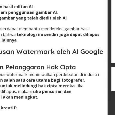
hasil editan AI
.
alam penggunaan gambar AI
.
mbar yang telah diedit oleh AI
.
aim dapat membantu mendeteksi gambar hasil
an bahwa
teknologi ini sendiri juga dapat dihapus
I lainnya
.
san Watermark oleh AI Google
an Pelanggaran Hak Cipta
s watermark menimbulkan perdebatan di industri
salah satu cara utama bagi fotografer,
l untuk melindungi hak cipta mereka
. Jika
 dihapus, maka
risiko pencurian dan
al akan meningkat
.
kreatif: