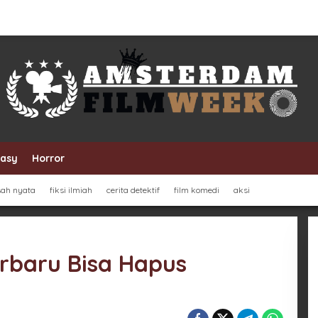
tasy
Horror
sah nyata
fiksi ilmiah
cerita detektif
film komedi
aksi
erbaru Bisa Hapus