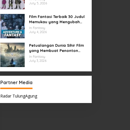
July 5, 2026
Film Fantasi Terbaik 30 Judul
Memukau yang Mengubah
Imajinasi
In Fantasy
July 4, 2026
Petualangan Dunia Sihir Film
yang Membuat Penonton
Terpukau Selamanya
In Fantasy
July 3, 2026
Partner Media
Radar TulungAgung