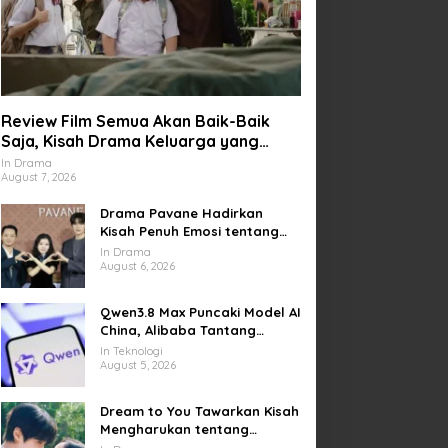
Review Film Semua Akan Baik-Baik
Saja, Kisah Drama Keluarga yang
Sarat Makna tentang Kehilangan dan
In Drama
August 7, 2026
Harapan
Drama Pavane Hadirkan
Kisah Penuh Emosi tentang
Cinta, Penyesalan, dan
In Drama
Kesempatan Memulai Kembali
August 6, 2026
Qwen3.8 Max Puncaki Model AI
China, Alibaba Tantang
Pemain Global
In Teknologi
August 5, 2026
Dream to You Tawarkan Kisah
Mengharukan tentang
Perjuangan Meraih Mimpi