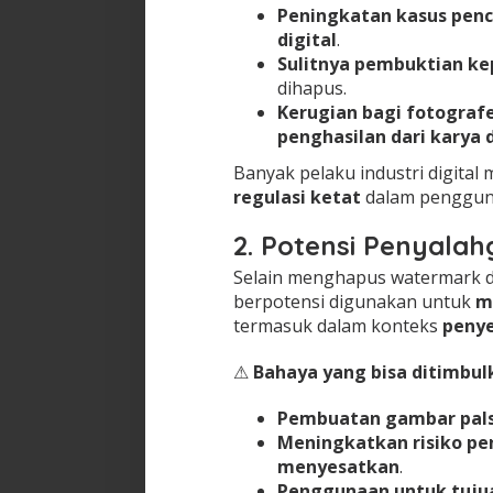
Peningkatan kasus pen
digital
.
Sulitnya pembuktian ke
dihapus.
Kerugian bagi fotogra
penghasilan dari karya 
Banyak pelaku industri digita
regulasi ketat
dalam penggunaa
2. Potensi Penyala
Selain menghapus watermark dar
berpotensi digunakan untuk
m
termasuk dalam konteks
penye
⚠
Bahaya yang bisa ditimbul
Pembuatan gambar palsu
Meningkatkan risiko pe
menyesatkan
.
Penggunaan untuk tujua