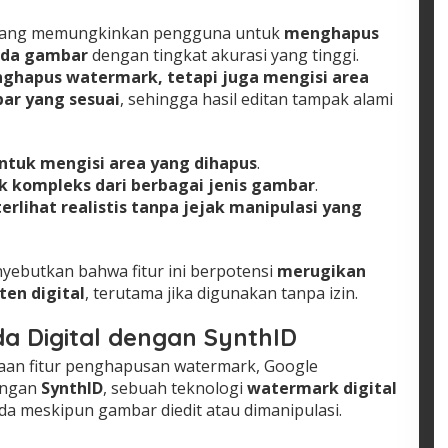
ur yang memungkinkan pengguna untuk
menghapus
ada gambar
dengan tingkat akurasi yang tinggi.
ghapus watermark, tetapi juga mengisi area
ar yang sesuai
, sehingga hasil editan tampak alami
ntuk mengisi area yang dihapus
.
kompleks dari berbagai jenis gambar
.
lihat realistis tanpa jejak manipulasi yang
nyebutkan bahwa fitur ini berpotensi
merugikan
en digital
, terutama jika digunakan tanpa izin.
a Digital dengan SynthID
an fitur penghapusan watermark, Google
dengan
SynthID
, sebuah teknologi
watermark digital
da meskipun gambar diedit atau dimanipulasi.