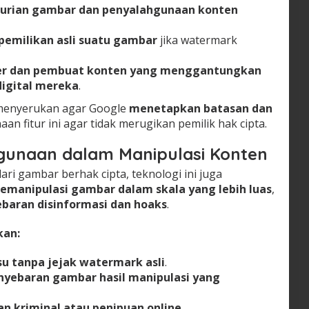
curian gambar dan penyalahgunaan konten
pemilikan asli suatu gambar
jika watermark
fer dan pembuat konten yang menggantungkan
digital mereka
.
l menyerukan agar Google
menetapkan batasan dan
n fitur ini agar tidak merugikan pemilik hak cipta.
hgunaan dalam Manipulasi Konten
i gambar berhak cipta, teknologi ini juga
emanipulasi gambar dalam skala yang lebih luas
,
baran disinformasi dan hoaks
.
kan:
 tanpa jejak watermark asli
.
nyebaran gambar hasil manipulasi yang
n kriminal atau penipuan online
.