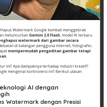
a Hapus Watermark Google kembali menggebrak
gan meluncurkan
Gemini 2.0 Flash
, model AI terbaru
ghapus watermark dari gambar secara
rdebatan di kalangan pengguna internet, fotografer,
dapat
mempermudah pengeditan gambar tetapi
kan
.
tur ini? Apa dampaknya terhadap industri kreatif?
e mengenai kontroversi ini? Berikut ulasan
Teknologi AI dengan
gih
s Watermark dengan Presisi