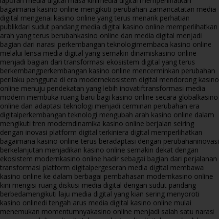
laporan media digital masa kini
media digital memperlihatkan
bagaimana kasino online mengikuti perubahan zaman
catatan media
digital mengenai kasino online yang terus menarik perhatian
publik
dari sudut pandang media digital kasino online memperlihatkan
arah yang terus berubah
kasino online dan media digital menjadi
bagian dari narasi perkembangan teknologi
membaca kasino online
melalui lensa media digital yang semakin dinamis
kasino online
menjadi bagian dari transformasi ekosistem digital yang terus
berkembang
perkembangan kasino online mencerminkan perubahan
perilaku pengguna di era modern
ekosistem digital mendorong kasino
online menuju pendekatan yang lebih inovatif
transformasi media
modern membuka ruang baru bagi kasino online secara global
kasino
online dan adaptasi teknologi menjadi cerminan perubahan era
digital
perkembangan teknologi mengubah arah kasino online dalam
mengikuti tren modern
dinamika kasino online berjalan seiring
dengan inovasi platform digital terkini
era digital memperlihatkan
bagaimana kasino online terus beradaptasi dengan perubahan
inovasi
berkelanjutan menjadikan kasino online semakin dekat dengan
ekosistem modern
kasino online hadir sebagai bagian dari perjalanan
transformasi platform digital
pergeseran media digital membawa
kasino online ke dalam berbagai pembahasan modern
kasino online
kini mengisi ruang diskusi media digital dengan sudut pandang
berbeda
mengikuti laju media digital yang kian sering menyoroti
kasino online
di tengah arus media digital kasino online mulai
menemukan momentumnya
kasino online menjadi salah satu narasi