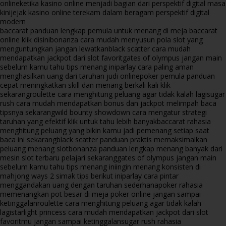
online
ketika kasino online menjadi bagian dari perspektif digital masa
kini
jejak kasino online terekam dalam beragam perspektif digital
modern
baccarat panduan lengkap pemula untuk menang di meja baccarat
online klik disini
bonanza cara mudah menyusun pola slot yang
menguntungkan jangan lewatkan
black scatter cara mudah
mendapatkan jackpot dari slot favorit
gates of olympus jangan main
sebelum kamu tahu tips menang ini
parlay cara paling aman
menghasilkan uang dari taruhan judi online
poker pemula panduan
cepat meningkatkan skill dan menang berkali kali klik
sekarang
roulette cara menghitung peluang agar tidak kalah lagi
sugar
rush cara mudah mendapatkan bonus dan jackpot melimpah baca
tipsnya sekarang
wild bounty showdown cara mengatur strategi
taruhan yang efektif klik untuk tahu lebih banyak
baccarat rahasia
menghitung peluang yang bikin kamu jadi pemenang setiap saat
baca ini sekarang
black scatter panduan praktis memaksimalkan
peluang menang slot
bonanza panduan lengkap menang banyak dari
mesin slot terbaru pelajari sekarang
gates of olympus jangan main
sebelum kamu tahu tips menang ini
ingin menang konsisten di
mahjong ways 2 simak tips berikut ini
parlay cara pintar
menggandakan uang dengan taruhan sederhana
poker rahasia
memenangkan pot besar di meja poker online jangan sampai
ketinggalan
roulette cara menghitung peluang agar tidak kalah
lagi
starlight princess cara mudah mendapatkan jackpot dari slot
favoritmu jangan sampai ketinggalan
sugar rush rahasia