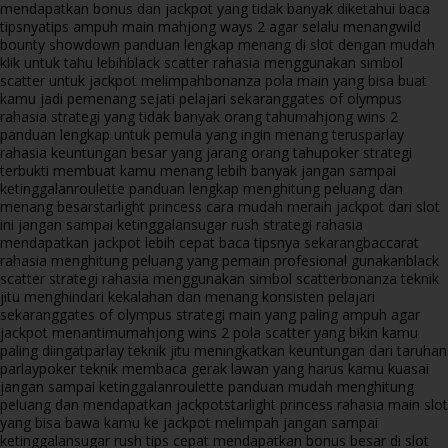
mendapatkan bonus dan jackpot yang tidak banyak diketahui baca
tipsnya
tips ampuh main mahjong ways 2 agar selalu menang
wild
bounty showdown panduan lengkap menang di slot dengan mudah
klik untuk tahu lebih
black scatter rahasia menggunakan simbol
scatter untuk jackpot melimpah
bonanza pola main yang bisa buat
kamu jadi pemenang sejati pelajari sekarang
gates of olympus
rahasia strategi yang tidak banyak orang tahu
mahjong wins 2
panduan lengkap untuk pemula yang ingin menang terus
parlay
rahasia keuntungan besar yang jarang orang tahu
poker strategi
terbukti membuat kamu menang lebih banyak jangan sampai
ketinggalan
roulette panduan lengkap menghitung peluang dan
menang besar
starlight princess cara mudah meraih jackpot dari slot
ini jangan sampai ketinggalan
sugar rush strategi rahasia
mendapatkan jackpot lebih cepat baca tipsnya sekarang
baccarat
rahasia menghitung peluang yang pemain profesional gunakan
black
scatter strategi rahasia menggunakan simbol scatter
bonanza teknik
jitu menghindari kekalahan dan menang konsisten pelajari
sekarang
gates of olympus strategi main yang paling ampuh agar
jackpot menantimu
mahjong wins 2 pola scatter yang bikin kamu
paling diingat
parlay teknik jitu meningkatkan keuntungan dari taruhan
parlay
poker teknik membaca gerak lawan yang harus kamu kuasai
jangan sampai ketinggalan
roulette panduan mudah menghitung
peluang dan mendapatkan jackpot
starlight princess rahasia main slot
yang bisa bawa kamu ke jackpot melimpah jangan sampai
ketinggalan
sugar rush tips cepat mendapatkan bonus besar di slot