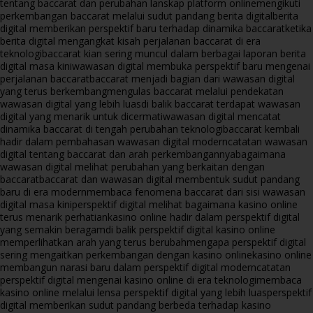
tentang baccarat dan perubahan lanskap platform online
mengikuti
perkembangan baccarat melalui sudut pandang berita digital
berita
digital memberikan perspektif baru terhadap dinamika baccarat
ketika
berita digital mengangkat kisah perjalanan baccarat di era
teknologi
baccarat kian sering muncul dalam berbagai laporan berita
digital masa kini
wawasan digital membuka perspektif baru mengenai
perjalanan baccarat
baccarat menjadi bagian dari wawasan digital
yang terus berkembang
mengulas baccarat melalui pendekatan
wawasan digital yang lebih luas
di balik baccarat terdapat wawasan
digital yang menarik untuk dicermati
wawasan digital mencatat
dinamika baccarat di tengah perubahan teknologi
baccarat kembali
hadir dalam pembahasan wawasan digital modern
catatan wawasan
digital tentang baccarat dan arah perkembangannya
bagaimana
wawasan digital melihat perubahan yang berkaitan dengan
baccarat
baccarat dan wawasan digital membentuk sudut pandang
baru di era modern
membaca fenomena baccarat dari sisi wawasan
digital masa kini
perspektif digital melihat bagaimana kasino online
terus menarik perhatian
kasino online hadir dalam perspektif digital
yang semakin beragam
di balik perspektif digital kasino online
memperlihatkan arah yang terus berubah
mengapa perspektif digital
sering mengaitkan perkembangan dengan kasino online
kasino online
membangun narasi baru dalam perspektif digital modern
catatan
perspektif digital mengenai kasino online di era teknologi
membaca
kasino online melalui lensa perspektif digital yang lebih luas
perspektif
digital memberikan sudut pandang berbeda terhadap kasino