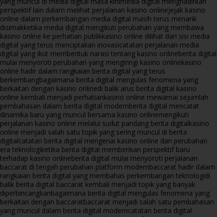
yang muncul di media digital masa kini
media digital menghadirkan
perspektif lain dalam melihat perjalanan kasino online
jejak kasino
online dalam perkembangan media digital masih terus menarik
disimak
ketika media digital mengikuti perubahan yang membawa
kasino online ke perhatian publik
kasino online dilihat dari sisi media
digital yang terus menciptakan inovasi
catatan perjalanan media
digital yang ikut membentuk narasi tentang kasino online
berita digital
mulai menyoroti perubahan yang mengiringi kasino online
kasino
online hadir dalam rangkaian berita digital yang terus
berkembang
bagaimana berita digital mengulas fenomena yang
berkaitan dengan kasino online
di balik arus berita digital kasino
online kembali menjadi perhatian
kasino online mewarnai sejumlah
pembahasan dalam berita digital modern
berita digital mencatat
dinamika baru yang muncul bersama kasino online
mengikuti
perjalanan kasino online melalui sudut pandang berita digital
kasino
online menjadi salah satu topik yang sering muncul di berita
digital
catatan berita digital mengenai kasino online dan perubahan
era teknologi
ketika berita digital memberikan perspektif baru
terhadap kasino online
berita digital mulai menyoroti perjalanan
baccarat di tengah perubahan platform modern
baccarat hadir dalam
rangkaian berita digital yang membahas perkembangan teknologi
di
balik berita digital baccarat kembali menjadi topik yang banyak
diperbincangkan
bagaimana berita digital mengulas fenomena yang
berkaitan dengan baccarat
baccarat menjadi salah satu pembahasan
yang muncul dalam berita digital modern
catatan berita digital