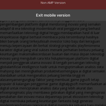
Non AMP Version
transformasi digital pragmatic play menjadi inspirasi baru dalam
Exit mobile version
menghadirkan inovasi berkualitas
ai digital menjadi kunci analisis data
pgsoft yang lebih adaptif dan berkinerja tinggi
arah baru
pengembangan platform digital mendorong inovasi yang semakin
adaptif di era teknologi modern
kisah viral pengguna yang berhasil
memanfaatkan teknologi digital hingga mendapatkan hasil di luar
ekspektasi
ai digital berhasil membaca pola tersembunyi hasilnya
bikin banyak orang terkejut
kisah investor toko baju dari keraguan
menuju kepercayaan diri berkat strategi pragmatic play
fenomena
karakter digital yang viral sukses menarik perhatian berburu peluang
keuntungan maksimal
kecerdasan buatan dan masa depan teknologi
inovasi yang mengubah cara kita hidup
kemajuan platform digital
menjadi penggerak utama inovasi di tengah persaingan teknologi
global
artificial intelligence hadir untuk mengoptimalkan analisis data
mahjong dan meningkatkan produktivitas
mengapa ai digital semakin
diandalkan untuk menganalisis peluang bernilai tinggi ini
alasannya
mengungkap faktor yang membuat game pgsoft tetap
populer di kalangan penggemar game digital
pgsoft memanfaatkan ai
digital untuk menciptakan analisis data yang lebih akurat dan
efisien
pragmatic play membawa gebrakan digital yang menginspirasi
perubahan dan inovasi masa depan
maju pesat ekosistem teknologi
digital membuka peluang keuntungan fantastis bagi generasi
modern
transformasi teknologi digital membuka peluang baru melalui