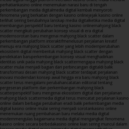
perhatian
kasino online menemukan narasi baru di tengah
perkembangan media digital
media digital kembali menyoroti
fenomena yang berkaitan dengan kasino online
jejak kasino online
terlihat seiring berubahnya lanskap media digital
ketika media digital
membangun perspektif baru tentang kasino online
mahjong black
scatter mengikuti perubahan konsep visual di era digital
modern
sorotan baru mengenai mahjong black scatter dalam
perkembangan platform interaktif
menelusuri perjalanan kreatif
menuju era mahjong black scatter yang lebih modern
perubahan
ekosistem digital membentuk mahjong black scatter dengan
pendekatan baru
perkembangan konsep visual menghadirkan
identitas unik pada mahjong black scatter
mengapa mahjong black
scatter mulai menjadi bagian dari perbincangan digital
di balik
transformasi desain mahjong black scatter terdapat perjalanan
inovasi modern
dari konsep awal hingga era baru mahjong black
scatter terus mengalami perubahan
catatan editorial tentang
pergeseran platform dan perkembangan mahjong black
scatter
perspektif baru mengenai ekosistem digital dan perjalanan
mahjong black scatter
media digital terus mencatat perjalanan kasino
online dalam berbagai perubahan era
di balik perkembangan media
digital kasino online mulai sering menjadi sorotan
kasino online
menemukan ruang pembahasan baru melalui media digital
modern
mengulas bagaimana media digital mengangkat fenomena
kasino online secara berbeda
kasino online kian sering muncul dalam