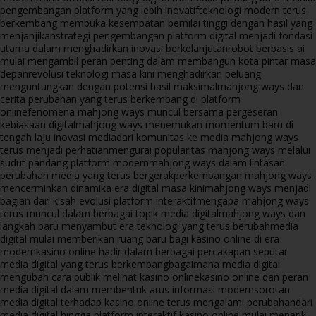
pengembangan platform yang lebih inovatif
teknologi modern terus
berkembang membuka kesempatan bernilai tinggi dengan hasil yang
menjanjikan
strategi pengembangan platform digital menjadi fondasi
utama dalam menghadirkan inovasi berkelanjutan
robot berbasis ai
mulai mengambil peran penting dalam membangun kota pintar masa
depan
revolusi teknologi masa kini menghadirkan peluang
menguntungkan dengan potensi hasil maksimal
mahjong ways dan
cerita perubahan yang terus berkembang di platform
online
fenomena mahjong ways muncul bersama pergeseran
kebiasaan digital
mahjong ways menemukan momentum baru di
tengah laju inovasi media
dari komunitas ke media mahjong ways
terus menjadi perhatian
mengurai popularitas mahjong ways melalui
sudut pandang platform modern
mahjong ways dalam lintasan
perubahan media yang terus bergerak
perkembangan mahjong ways
mencerminkan dinamika era digital masa kini
mahjong ways menjadi
bagian dari kisah evolusi platform interaktif
mengapa mahjong ways
terus muncul dalam berbagai topik media digital
mahjong ways dan
langkah baru menyambut era teknologi yang terus berubah
media
digital mulai memberikan ruang baru bagi kasino online di era
modern
kasino online hadir dalam berbagai percakapan seputar
media digital yang terus berkembang
bagaimana media digital
mengubah cara publik melihat kasino online
kasino online dan peran
media digital dalam membentuk arus informasi modern
sorotan
media digital terhadap kasino online terus mengalami perubahan
dari
media digital hingga platform interaktif kasino online mulai menarik