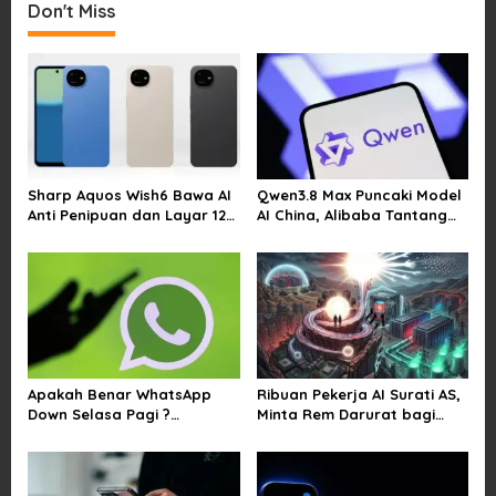
Don't Miss
n
a
v
i
g
a
Sharp Aquos Wish6 Bawa AI
Qwen3.8 Max Puncaki Model
t
Anti Penipuan dan Layar 120
AI China, Alibaba Tantang
i
Hz
Pemain Global
o
n
Apakah Benar WhatsApp
Ribuan Pekerja AI Surati AS,
Down Selasa Pagi ?
Minta Rem Darurat bagi
Pengguna Kesulitan Kirim
Teknologi Canggih
Gambar dan Video di
Sejumlah Wilayah