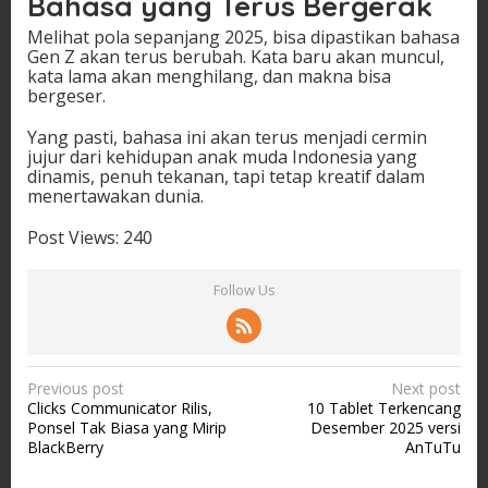
Bahasa yang Terus Bergerak
Melihat pola sepanjang 2025, bisa dipastikan bahasa
Gen Z akan terus berubah. Kata baru akan muncul,
kata lama akan menghilang, dan makna bisa
bergeser.
Yang pasti, bahasa ini akan terus menjadi cermin
jujur dari kehidupan anak muda Indonesia yang
dinamis, penuh tekanan, tapi tetap kreatif dalam
menertawakan dunia.
Post Views:
240
Follow Us
P
Previous post
Next post
Clicks Communicator Rilis,
10 Tablet Terkencang
o
Ponsel Tak Biasa yang Mirip
Desember 2025 versi
s
BlackBerry
AnTuTu
t