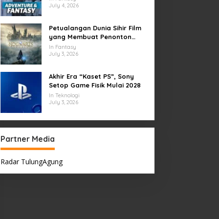
July 4, 2026
Petualangan Dunia Sihir Film
yang Membuat Penonton
Terpukau Selamanya
In Fantasy
July 3, 2026
Akhir Era “Kaset PS”, Sony
Setop Game Fisik Mulai 2028
In Teknologi
July 3, 2026
Partner Media
Radar TulungAgung