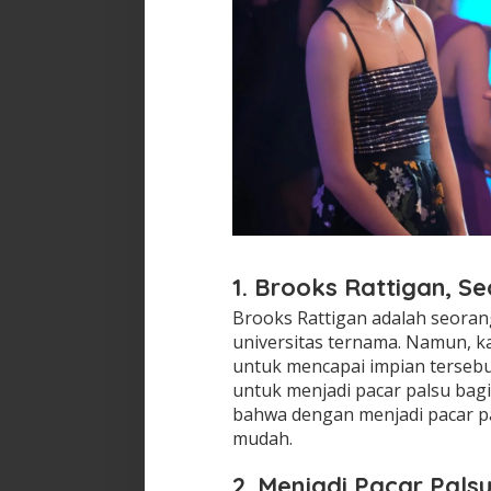
1. Brooks Rattigan, S
Brooks Rattigan adalah seorang
universitas ternama. Namun, k
untuk mencapai impian terseb
untuk menjadi pacar palsu ba
bahwa dengan menjadi pacar pa
mudah.
2. Menjadi Pacar Pals