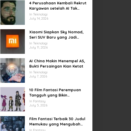
4 Perusahaan Kembali Rekrut
Karyawan setelah AI Tak
Penuhi Harapan
In Teknologi
July 14, 2026
Xiaomi Siapkan Sky Nomad,
Seri SUV Baru yang Jadi
Sorotan Otomotif Dunia
In Teknologi
July 11, 2026
AI China Makin Menempel AS,
Bukti Persaingan Kian Ketat
In Teknologi
July 7, 2026
10 Film Fantasi Perempuan
Tangguh yang Bikin
Terinspirasi, Termasuk Damsel
In Fantasy
July 5, 2026
Film Fantasi Terbaik 30 Judul
Memukau yang Mengubah
Imajinasi
In Fantasy