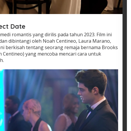
fect Date
medi romantis yang dirilis pada tahun 2023. Film ini
 dan dibintangi oleh Noah Centineo, Laura Marano,
m ini berkisah tentang seorang remaja bernama Brooks
h Centineo) yang mencoba mencari cara untuk
h.