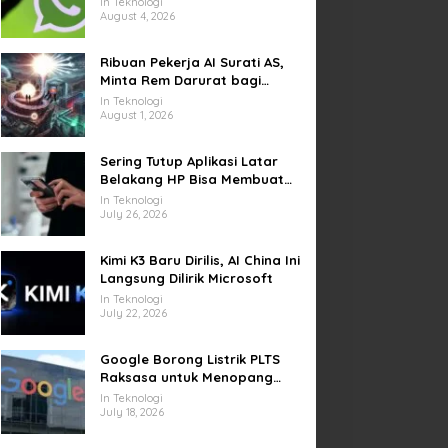
In Teknologi
Video di Sejumlah Wilayah
August 4, 2026
Ribuan Pekerja AI Surati AS,
Minta Rem Darurat bagi
Teknologi Canggih
In Teknologi
August 1, 2026
Sering Tutup Aplikasi Latar
Belakang HP Bisa Membuat
Baterai Lebih Boros
In Teknologi
July 26, 2026
Kimi K3 Baru Dirilis, AI China Ini
Langsung Dilirik Microsoft
In Teknologi
July 22, 2026
Google Borong Listrik PLTS
Raksasa untuk Menopang
Pusat Data dan AI
In Teknologi
July 18, 2026