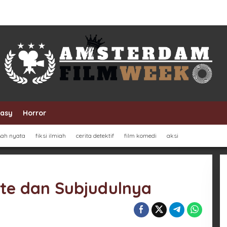
tasy
Horror
sah nyata
fiksi ilmiah
cerita detektif
film komedi
aksi
ate dan Subjudulnya