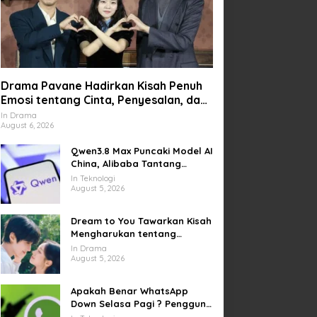
Drama Pavane Hadirkan Kisah Penuh
Emosi tentang Cinta, Penyesalan, dan
Kesempatan Memulai Kembali
In Drama
August 6, 2026
Qwen3.8 Max Puncaki Model AI
China, Alibaba Tantang
Pemain Global
In Teknologi
August 5, 2026
Dream to You Tawarkan Kisah
Mengharukan tentang
Perjuangan Meraih Mimpi
In Drama
yang Sempat Tertunda
August 5, 2026
Apakah Benar WhatsApp
Down Selasa Pagi ? Pengguna
Kesulitan Kirim Gambar dan