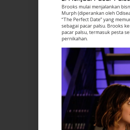
Brooks mulai menjalankan bisn
Murph (diperankan oleh Odise
“The Perfect Date” yang mem
sebagai pacar palsu. Brooks k
pacar palsu, termasuk pesta s
pernikahan.