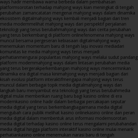
ways hadir membawa warna berbeda dalam pembahasan
platform
sorotan terhadap mahjong ways kian meningkat di tengah
perubahan zaman
catatan mengenai mahjong ways dalam dinamika
ekosistem digital
mahjong ways kembali menjadi bagian dari tren
media modern
melihat mahjong ways dari perspektif perjalanan
teknologi yang terus berubah
mahjong ways dan cerita perubahan
yang terus berkembang di platform online
fenomena mahjong ways
muncul bersama pergeseran kebiasaan digital
mahjong ways
menemukan momentum baru di tengah laju inovasi media
dari
komunitas ke media mahjong ways terus menjadi
perhatian
mengurai popularitas mahjong ways melalui sudut pandang
platform modern
mahjong ways dalam lintasan perubahan media
yang terus bergerak
perkembangan mahjong ways mencerminkan
dinamika era digital masa kini
mahjong ways menjadi bagian dari
kisah evolusi platform interaktif
mengapa mahjong ways terus
muncul dalam berbagai topik media digital
mahjong ways dan
langkah baru menyambut era teknologi yang terus berubah
media
digital mulai memberikan ruang baru bagi kasino online di era
modern
kasino online hadir dalam berbagai percakapan seputar
media digital yang terus berkembang
bagaimana media digital
mengubah cara publik melihat kasino online
kasino online dan peran
media digital dalam membentuk arus informasi modern
sorotan
media digital terhadap kasino online terus mengalami perubahan
dari
media digital hingga platform interaktif kasino online mulai menarik
perhatian
kasino online menemukan narasi baru di tengah