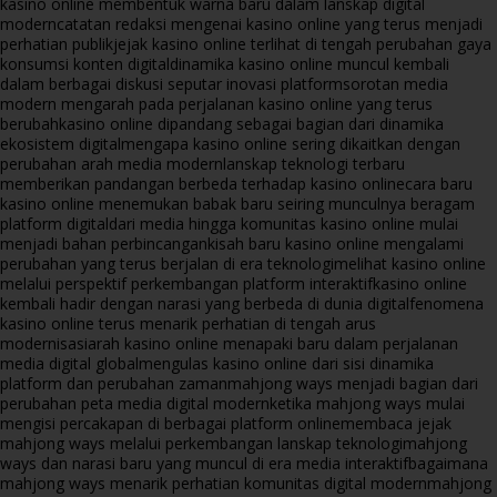
kasino online membentuk warna baru dalam lanskap digital
modern
catatan redaksi mengenai kasino online yang terus menjadi
perhatian publik
jejak kasino online terlihat di tengah perubahan gaya
konsumsi konten digital
dinamika kasino online muncul kembali
dalam berbagai diskusi seputar inovasi platform
sorotan media
modern mengarah pada perjalanan kasino online yang terus
berubah
kasino online dipandang sebagai bagian dari dinamika
ekosistem digital
mengapa kasino online sering dikaitkan dengan
perubahan arah media modern
lanskap teknologi terbaru
memberikan pandangan berbeda terhadap kasino online
cara baru
kasino online menemukan babak baru seiring munculnya beragam
platform digital
dari media hingga komunitas kasino online mulai
menjadi bahan perbincangan
kisah baru kasino online mengalami
perubahan yang terus berjalan di era teknologi
melihat kasino online
melalui perspektif perkembangan platform interaktif
kasino online
kembali hadir dengan narasi yang berbeda di dunia digital
fenomena
kasino online terus menarik perhatian di tengah arus
modernisasi
arah kasino online menapaki baru dalam perjalanan
media digital global
mengulas kasino online dari sisi dinamika
platform dan perubahan zaman
mahjong ways menjadi bagian dari
perubahan peta media digital modern
ketika mahjong ways mulai
mengisi percakapan di berbagai platform online
membaca jejak
mahjong ways melalui perkembangan lanskap teknologi
mahjong
ways dan narasi baru yang muncul di era media interaktif
bagaimana
mahjong ways menarik perhatian komunitas digital modern
mahjong