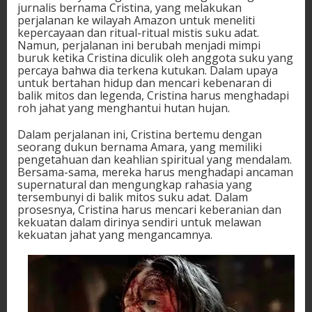
jurnalis bernama Cristina, yang melakukan
perjalanan ke wilayah Amazon untuk meneliti
kepercayaan dan ritual-ritual mistis suku adat.
Namun, perjalanan ini berubah menjadi mimpi
buruk ketika Cristina diculik oleh anggota suku yang
percaya bahwa dia terkena kutukan. Dalam upaya
untuk bertahan hidup dan mencari kebenaran di
balik mitos dan legenda, Cristina harus menghadapi
roh jahat yang menghantui hutan hujan.
Dalam perjalanan ini, Cristina bertemu dengan
seorang dukun bernama Amara, yang memiliki
pengetahuan dan keahlian spiritual yang mendalam.
Bersama-sama, mereka harus menghadapi ancaman
supernatural dan mengungkap rahasia yang
tersembunyi di balik mitos suku adat. Dalam
prosesnya, Cristina harus mencari keberanian dan
kekuatan dalam dirinya sendiri untuk melawan
kekuatan jahat yang mengancamnya.