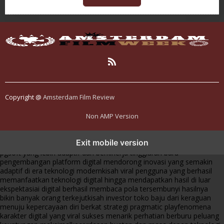
Copyright @
Amsterdam Film Review
Non AMP Version
transformasi digital pragmatic play menjadi inspirasi baru dalam
Exit mobile version
menghadirkan inovasi berkualitas
ai digital menjadi kunci analisis data
pgsoft yang lebih adaptif dan berkinerja tinggi
arah baru
pengembangan platform digital mendorong inovasi yang semakin
adaptif di era teknologi modern
kisah viral pengguna yang berhasil
memanfaatkan teknologi digital hingga mendapatkan hasil di luar
ekspektasi
ai digital berhasil membaca pola tersembunyi hasilnya
bikin banyak orang terkejut
kisah investor toko baju dari keraguan
menuju kepercayaan diri berkat strategi pragmatic play
fenomena
karakter digital yang viral sukses menarik perhatian berburu peluang