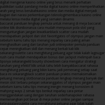
digital mengenai kasino online yang terus menarik perhatian
publik
dari sudut pandang media digital kasino online memperlihatkan
arah yang terus berubah
kasino online dan media digital menjadi
bagian dari narasi perkembangan teknologi
membaca kasino online
melalui lensa media digital yang semakin dinamis
baccarat panduan lengkap pemula untuk menang di meja baccarat
online klik disini
bonanza cara mudah menyusun pola slot yang
menguntungkan jangan lewatkan
black scatter cara mudah
mendapatkan jackpot dari slot favorit
gates of olympus jangan main
sebelum kamu tahu tips menang ini
parlay cara paling aman
menghasilkan uang dari taruhan judi online
poker pemula panduan
cepat meningkatkan skill dan menang berkali kali klik
sekarang
roulette cara menghitung peluang agar tidak kalah lagi
sugar
rush cara mudah mendapatkan bonus dan jackpot melimpah baca
tipsnya sekarang
wild bounty showdown cara mengatur strategi
taruhan yang efektif klik untuk tahu lebih banyak
baccarat rahasia
menghitung peluang yang bikin kamu jadi pemenang setiap saat
baca ini sekarang
black scatter panduan praktis memaksimalkan
peluang menang slot
bonanza panduan lengkap menang banyak dari
mesin slot terbaru pelajari sekarang
gates of olympus jangan main
sebelum kamu tahu tips menang ini
ingin menang konsisten di
mahjong ways 2 simak tips berikut ini
parlay cara pintar
menggandakan uang dengan taruhan sederhana
poker rahasia
memenangkan pot besar di meja poker online jangan sampai
ketinggalan
roulette cara menghitung peluang agar tidak kalah