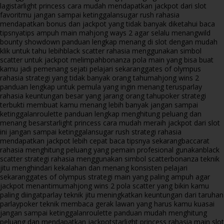
lagi
starlight princess cara mudah mendapatkan jackpot dari slot
favoritmu jangan sampai ketinggalan
sugar rush rahasia
mendapatkan bonus dan jackpot yang tidak banyak diketahui baca
tipsnya
tips ampuh main mahjong ways 2 agar selalu menang
wild
bounty showdown panduan lengkap menang di slot dengan mudah
klik untuk tahu lebih
black scatter rahasia menggunakan simbol
scatter untuk jackpot melimpah
bonanza pola main yang bisa buat
kamu jadi pemenang sejati pelajari sekarang
gates of olympus
rahasia strategi yang tidak banyak orang tahu
mahjong wins 2
panduan lengkap untuk pemula yang ingin menang terus
parlay
rahasia keuntungan besar yang jarang orang tahu
poker strategi
terbukti membuat kamu menang lebih banyak jangan sampai
ketinggalan
roulette panduan lengkap menghitung peluang dan
menang besar
starlight princess cara mudah meraih jackpot dari slot
ini jangan sampai ketinggalan
sugar rush strategi rahasia
mendapatkan jackpot lebih cepat baca tipsnya sekarang
baccarat
rahasia menghitung peluang yang pemain profesional gunakan
black
scatter strategi rahasia menggunakan simbol scatter
bonanza teknik
jitu menghindari kekalahan dan menang konsisten pelajari
sekarang
gates of olympus strategi main yang paling ampuh agar
jackpot menantimu
mahjong wins 2 pola scatter yang bikin kamu
paling diingat
parlay teknik jitu meningkatkan keuntungan dari taruhan
parlay
poker teknik membaca gerak lawan yang harus kamu kuasai
jangan sampai ketinggalan
roulette panduan mudah menghitung
peluang dan mendapatkan jackpot
starlight princess rahasia main slot