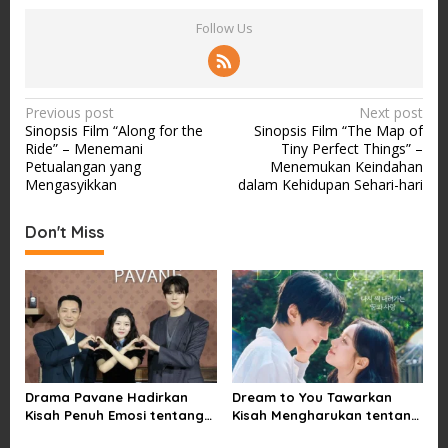
Follow Us
P
Previous post
Next post
Sinopsis Film “Along for the
Sinopsis Film “The Map of
o
Ride” – Menemani
Tiny Perfect Things” –
s
Petualangan yang
Menemukan Keindahan
Mengasyikkan
dalam Kehidupan Sehari-hari
t
n
Don't Miss
a
v
i
g
a
t
Drama Pavane Hadirkan
Dream to You Tawarkan
Kisah Penuh Emosi tentang
Kisah Mengharukan tentang
i
Cinta, Penyesalan, dan
Perjuangan Meraih Mimpi