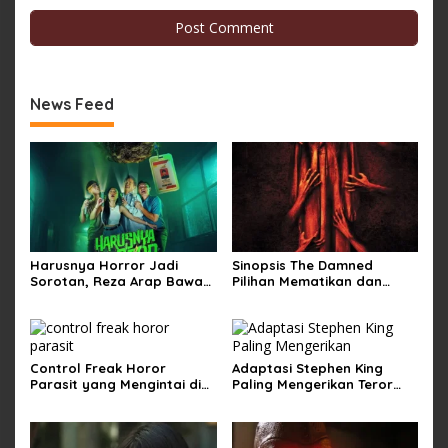
News Feed
Harusnya Horror Jadi
Sinopsis The Damned
Sorotan, Reza Arap Bawa
Pilihan Mematikan dan
Horor Komedi ke Bioskop
Teror Kutukan di Musim
Dingin
Control Freak Horor
Adaptasi Stephen King
Parasit yang Mengintai di
Paling Mengerikan Teror
Balik Obsesi Sempurna
Mainan Hidup di The
Monkey