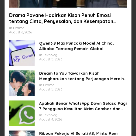
Drama Pavane Hadirkan Kisah Penuh Emosi
tentang Cinta, Penyesalan, dan Kesempatan
Memulai Kembali
In Drama
August 6, 2026
Qwen3.8 Max Puncaki Model AI China,
Alibaba Tantang Pemain Global
In Teknologi
August 5, 2026
Dream to You Tawarkan Kisah
Mengharukan tentang Perjuangan Meraih
Mimpi yang Sempat Tertunda
In Drama
August 5, 2026
Apakah Benar WhatsApp Down Selasa Pagi
? Pengguna Kesulitan Kirim Gambar dan
Video di Sejumlah Wilayah
In Teknologi
August 4, 2026
Ribuan Pekerja AI Surati AS, Minta Rem