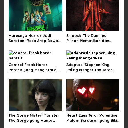
Harusnya Horror Jadi
Sinopsis The Damned
Sorotan, Reza Arap Bawa
Pilihan Mematikan dan
Horor Komedi ke Bioskop
Teror Kutukan di Musim
Dingin
Control Freak Horor
Adaptasi Stephen King
Parasit yang Mengintai di
Paling Mengerikan Teror
Balik Obsesi Sempurna
Mainan Hidup di The
Monkey
The Gorge Misteri Monster
Heart Eyes Teror Valentine
The Gorge yang Hantui
Malam Berdarah yang Bikin
Miles Teller
Ngeri Jatuh Cinta