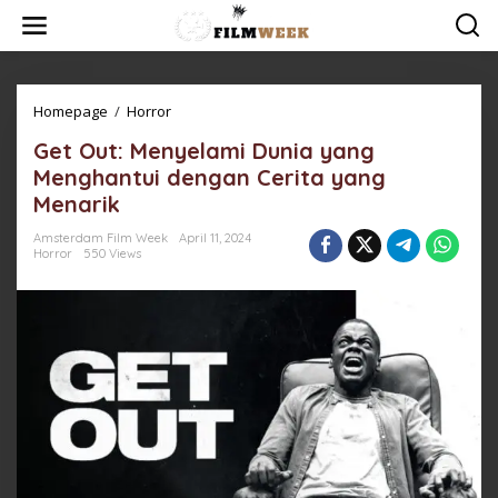
Skip
to
content
Get
Homepage
/
Horror
Out:
Get Out: Menyelami Dunia yang
Menyelami
Dunia
Menghantui dengan Cerita yang
yang
Menarik
Menghantui
dengan
Amsterdam Film Week
April 11, 2024
Cerita
Horror
550 Views
yang
Menarik