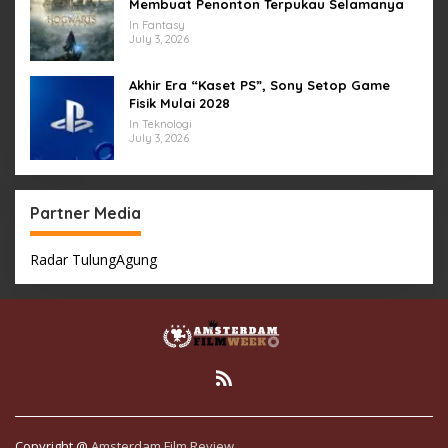
Membuat Penonton Terpukau Selamanya
In Fantasy
July 3, 2026
Akhir Era “Kaset PS”, Sony Setop Game
Fisik Mulai 2028
In Teknologi
July 3, 2026
Partner Media
Radar TulungAgung
Copyright @
Amsterdam Film Review