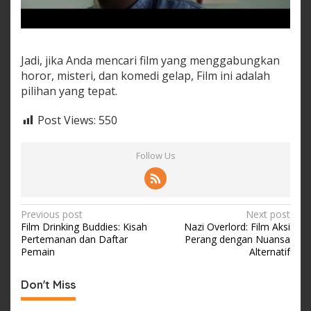
Jadi, jika Anda mencari film yang menggabungkan
horor, misteri, dan komedi gelap, Film ini adalah
pilihan yang tepat.
Post Views:
550
Follow Us
Post
Previous post
Next post
Film Drinking Buddies: Kisah
Nazi Overlord: Film Aksi
navigation
Pertemanan dan Daftar
Perang dengan Nuansa
Pemain
Alternatif
Don't Miss