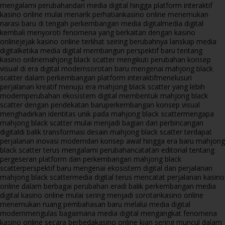
mengalami perubahan
dari media digital hingga platform interaktif
kasino online mulai menarik perhatian
kasino online menemukan
narasi baru di tengah perkembangan media digital
media digital
kembali menyoroti fenomena yang berkaitan dengan kasino
online
jejak kasino online terlihat seiring berubahnya lanskap media
digital
ketika media digital membangun perspektif baru tentang
kasino online
mahjong black scatter mengikuti perubahan konsep
visual di era digital modern
sorotan baru mengenai mahjong black
scatter dalam perkembangan platform interaktif
menelusuri
perjalanan kreatif menuju era mahjong black scatter yang lebih
modern
perubahan ekosistem digital membentuk mahjong black
scatter dengan pendekatan baru
perkembangan konsep visual
menghadirkan identitas unik pada mahjong black scatter
mengapa
mahjong black scatter mulai menjadi bagian dari perbincangan
digital
di balik transformasi desain mahjong black scatter terdapat
perjalanan inovasi modern
dari konsep awal hingga era baru mahjong
black scatter terus mengalami perubahan
catatan editorial tentang
pergeseran platform dan perkembangan mahjong black
scatter
perspektif baru mengenai ekosistem digital dan perjalanan
mahjong black scatter
media digital terus mencatat perjalanan kasino
online dalam berbagai perubahan era
di balik perkembangan media
digital kasino online mulai sering menjadi sorotan
kasino online
menemukan ruang pembahasan baru melalui media digital
modern
mengulas bagaimana media digital mengangkat fenomena
kasino online secara berbeda
kasino online kian sering muncul dalam