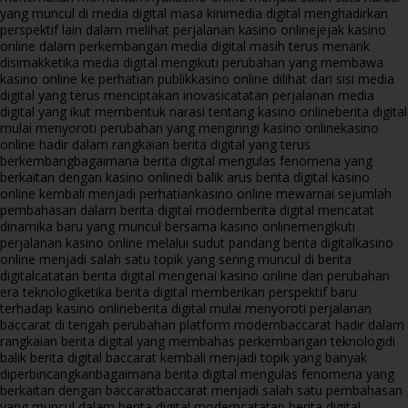
yang muncul di media digital masa kini
media digital menghadirkan
perspektif lain dalam melihat perjalanan kasino online
jejak kasino
online dalam perkembangan media digital masih terus menarik
disimak
ketika media digital mengikuti perubahan yang membawa
kasino online ke perhatian publik
kasino online dilihat dari sisi media
digital yang terus menciptakan inovasi
catatan perjalanan media
digital yang ikut membentuk narasi tentang kasino online
berita digital
mulai menyoroti perubahan yang mengiringi kasino online
kasino
online hadir dalam rangkaian berita digital yang terus
berkembang
bagaimana berita digital mengulas fenomena yang
berkaitan dengan kasino online
di balik arus berita digital kasino
online kembali menjadi perhatian
kasino online mewarnai sejumlah
pembahasan dalam berita digital modern
berita digital mencatat
dinamika baru yang muncul bersama kasino online
mengikuti
perjalanan kasino online melalui sudut pandang berita digital
kasino
online menjadi salah satu topik yang sering muncul di berita
digital
catatan berita digital mengenai kasino online dan perubahan
era teknologi
ketika berita digital memberikan perspektif baru
terhadap kasino online
berita digital mulai menyoroti perjalanan
baccarat di tengah perubahan platform modern
baccarat hadir dalam
rangkaian berita digital yang membahas perkembangan teknologi
di
balik berita digital baccarat kembali menjadi topik yang banyak
diperbincangkan
bagaimana berita digital mengulas fenomena yang
berkaitan dengan baccarat
baccarat menjadi salah satu pembahasan
yang muncul dalam berita digital modern
catatan berita digital