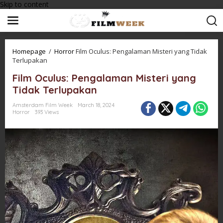
Skip to content
Homepage
/
Horror
Film Oculus: Pengalaman Misteri yang Tidak
Terlupakan
Film Oculus: Pengalaman Misteri yang
Tidak Terlupakan
Amsterdam Film Week
March 18, 2024
Horror
393 Views