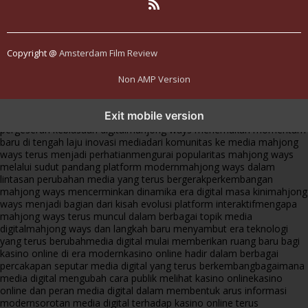
Copyright @
Amsterdam Film Review
Non AMP Version
mahjong ways dan cerita perubahan yang terus berkembang di
Exit mobile version
platform online
fenomena mahjong ways muncul bersama
pergeseran kebiasaan digital
mahjong ways menemukan momentum
baru di tengah laju inovasi media
dari komunitas ke media mahjong
ways terus menjadi perhatian
mengurai popularitas mahjong ways
melalui sudut pandang platform modern
mahjong ways dalam
lintasan perubahan media yang terus bergerak
perkembangan
mahjong ways mencerminkan dinamika era digital masa kini
mahjong
ways menjadi bagian dari kisah evolusi platform interaktif
mengapa
mahjong ways terus muncul dalam berbagai topik media
digital
mahjong ways dan langkah baru menyambut era teknologi
yang terus berubah
media digital mulai memberikan ruang baru bagi
kasino online di era modern
kasino online hadir dalam berbagai
percakapan seputar media digital yang terus berkembang
bagaimana
media digital mengubah cara publik melihat kasino online
kasino
online dan peran media digital dalam membentuk arus informasi
modern
sorotan media digital terhadap kasino online terus