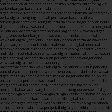
tentang baccarat dan perubahan lanskap platform online
mengikuti
perkembangan baccarat melalui sudut pandang berita digital
berita
digital memberikan perspektif baru terhadap dinamika baccarat
ketika
berita digital mengangkat kisah perjalanan baccarat di era
teknologi
baccarat kian sering muncul dalam berbagai laporan berita
digital masa kini
wawasan digital membuka perspektif baru mengenai
perjalanan baccarat
baccarat menjadi bagian dari wawasan digital
yang terus berkembang
mengulas baccarat melalui pendekatan
wawasan digital yang lebih luas
di balik baccarat terdapat wawasan
digital yang menarik untuk dicermati
wawasan digital mencatat
dinamika baccarat di tengah perubahan teknologi
baccarat kembali
hadir dalam pembahasan wawasan digital modern
catatan wawasan
digital tentang baccarat dan arah perkembangannya
bagaimana
wawasan digital melihat perubahan yang berkaitan dengan
baccarat
baccarat dan wawasan digital membentuk sudut pandang
baru di era modern
membaca fenomena baccarat dari sisi wawasan
digital masa kini
perspektif digital melihat bagaimana kasino online
terus menarik perhatian
kasino online hadir dalam perspektif digital
yang semakin beragam
di balik perspektif digital kasino online
memperlihatkan arah yang terus berubah
mengapa perspektif digital
sering mengaitkan perkembangan dengan kasino online
kasino online
membangun narasi baru dalam perspektif digital modern
catatan
perspektif digital mengenai kasino online di era teknologi
membaca
kasino online melalui lensa perspektif digital yang lebih luas
perspektif