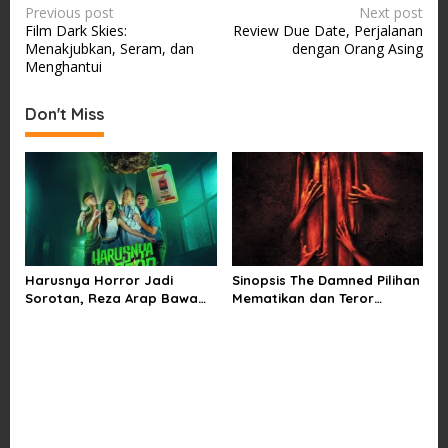
P
Previous post
Next post
Film Dark Skies:
Review Due Date, Perjalanan
o
Menakjubkan, Seram, dan
dengan Orang Asing
s
Menghantui
t
Don't Miss
n
a
v
i
g
a
Harusnya Horror Jadi
Sinopsis The Damned Pilihan
t
Sorotan, Reza Arap Bawa
Mematikan dan Teror
i
Horor Komedi ke Bioskop
Kutukan di Musim Dingin
o
n