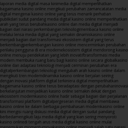
laporan media digital masa kini
media digital memperlihatkan
bagaimana kasino online mengikuti perubahan zaman
catatan media
digital mengenai kasino online yang terus menarik perhatian
publik
dari sudut pandang media digital kasino online memperlihatkan
arah yang terus berubah
kasino online dan media digital menjadi
bagian dari narasi perkembangan teknologi
membaca kasino online
melalui lensa media digital yang semakin dinamis
kasino online
menjadi bagian dari transformasi ekosistem digital yang terus
berkembang
perkembangan kasino online mencerminkan perubahan
perilaku pengguna di era modern
ekosistem digital mendorong kasino
online menuju pendekatan yang lebih inovatif
transformasi media
modern membuka ruang baru bagi kasino online secara global
kasino
online dan adaptasi teknologi menjadi cerminan perubahan era
digital
perkembangan teknologi mengubah arah kasino online dalam
mengikuti tren modern
dinamika kasino online berjalan seiring
dengan inovasi platform digital terkini
era digital memperlihatkan
bagaimana kasino online terus beradaptasi dengan perubahan
inovasi
berkelanjutan menjadikan kasino online semakin dekat dengan
ekosistem modern
kasino online hadir sebagai bagian dari perjalanan
transformasi platform digital
pergeseran media digital membawa
kasino online ke dalam berbagai pembahasan modern
kasino online
kini mengisi ruang diskusi media digital dengan sudut pandang
berbeda
mengikuti laju media digital yang kian sering menyoroti
kasino online
di tengah arus media digital kasino online mulai
menemukan momentumnya
kasino online menjadi salah satu narasi