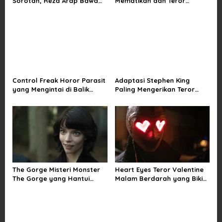
Sorotan, Reza Arap Bawa
Mematikan dan Teror
i
Horor Komedi ke Bioskop
Kutukan di Musim Dingin
o
n
Control Freak Horor Parasit
Adaptasi Stephen King
yang Mengintai di Balik
Paling Mengerikan Teror
Obsesi Sempurna
Mainan Hidup di The Monkey
The Gorge Misteri Monster
Heart Eyes Teror Valentine
The Gorge yang Hantui
Malam Berdarah yang Bikin
Miles Teller
Ngeri Jatuh Cinta