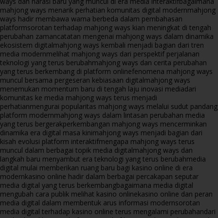
ways dan narasi baru yang muncul di era media interaktif
bagaimana
mahjong ways menarik perhatian komunitas digital modern
mahjong
ways hadir membawa warna berbeda dalam pembahasan
platform
sorotan terhadap mahjong ways kian meningkat di tengah
perubahan zaman
catatan mengenai mahjong ways dalam dinamika
ekosistem digital
mahjong ways kembali menjadi bagian dari tren
media modern
melihat mahjong ways dari perspektif perjalanan
teknologi yang terus berubah
mahjong ways dan cerita perubahan
yang terus berkembang di platform online
fenomena mahjong ways
muncul bersama pergeseran kebiasaan digital
mahjong ways
menemukan momentum baru di tengah laju inovasi media
dari
komunitas ke media mahjong ways terus menjadi
perhatian
mengurai popularitas mahjong ways melalui sudut pandang
platform modern
mahjong ways dalam lintasan perubahan media
yang terus bergerak
perkembangan mahjong ways mencerminkan
dinamika era digital masa kini
mahjong ways menjadi bagian dari
kisah evolusi platform interaktif
mengapa mahjong ways terus
muncul dalam berbagai topik media digital
mahjong ways dan
langkah baru menyambut era teknologi yang terus berubah
media
digital mulai memberikan ruang baru bagi kasino online di era
modern
kasino online hadir dalam berbagai percakapan seputar
media digital yang terus berkembang
bagaimana media digital
mengubah cara publik melihat kasino online
kasino online dan peran
media digital dalam membentuk arus informasi modern
sorotan
media digital terhadap kasino online terus mengalami perubahan
dari