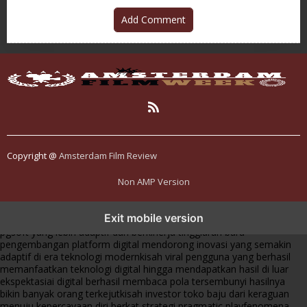
Add Comment
Copyright @
Amsterdam Film Review
Non AMP Version
transformasi digital pragmatic play menjadi inspirasi baru dalam
Exit mobile version
menghadirkan inovasi berkualitas
ai digital menjadi kunci analisis data
pgsoft yang lebih adaptif dan berkinerja tinggi
arah baru
pengembangan platform digital mendorong inovasi yang semakin
adaptif di era teknologi modern
kisah viral pengguna yang berhasil
memanfaatkan teknologi digital hingga mendapatkan hasil di luar
ekspektasi
ai digital berhasil membaca pola tersembunyi hasilnya
bikin banyak orang terkejut
kisah investor toko baju dari keraguan
menuju kepercayaan diri berkat strategi pragmatic play
fenomena