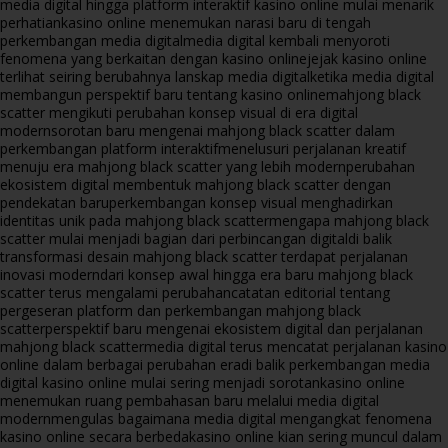
media digital hingga platform interaktif kasino online mulai menarik
perhatian
kasino online menemukan narasi baru di tengah
perkembangan media digital
media digital kembali menyoroti
fenomena yang berkaitan dengan kasino online
jejak kasino online
terlihat seiring berubahnya lanskap media digital
ketika media digital
membangun perspektif baru tentang kasino online
mahjong black
scatter mengikuti perubahan konsep visual di era digital
modern
sorotan baru mengenai mahjong black scatter dalam
perkembangan platform interaktif
menelusuri perjalanan kreatif
menuju era mahjong black scatter yang lebih modern
perubahan
ekosistem digital membentuk mahjong black scatter dengan
pendekatan baru
perkembangan konsep visual menghadirkan
identitas unik pada mahjong black scatter
mengapa mahjong black
scatter mulai menjadi bagian dari perbincangan digital
di balik
transformasi desain mahjong black scatter terdapat perjalanan
inovasi modern
dari konsep awal hingga era baru mahjong black
scatter terus mengalami perubahan
catatan editorial tentang
pergeseran platform dan perkembangan mahjong black
scatter
perspektif baru mengenai ekosistem digital dan perjalanan
mahjong black scatter
media digital terus mencatat perjalanan kasino
online dalam berbagai perubahan era
di balik perkembangan media
digital kasino online mulai sering menjadi sorotan
kasino online
menemukan ruang pembahasan baru melalui media digital
modern
mengulas bagaimana media digital mengangkat fenomena
kasino online secara berbeda
kasino online kian sering muncul dalam