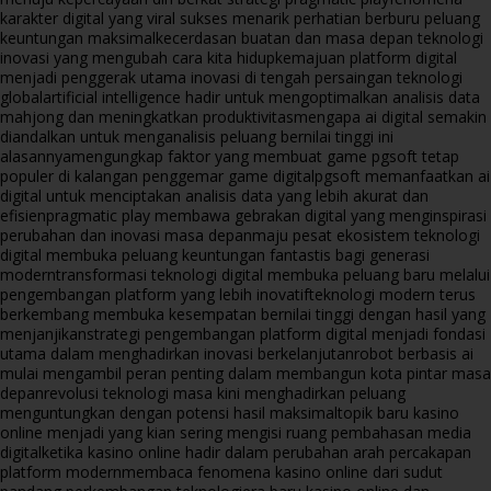
karakter digital yang viral sukses menarik perhatian berburu peluang
keuntungan maksimal
kecerdasan buatan dan masa depan teknologi
inovasi yang mengubah cara kita hidup
kemajuan platform digital
menjadi penggerak utama inovasi di tengah persaingan teknologi
global
artificial intelligence hadir untuk mengoptimalkan analisis data
mahjong dan meningkatkan produktivitas
mengapa ai digital semakin
diandalkan untuk menganalisis peluang bernilai tinggi ini
alasannya
mengungkap faktor yang membuat game pgsoft tetap
populer di kalangan penggemar game digital
pgsoft memanfaatkan ai
digital untuk menciptakan analisis data yang lebih akurat dan
efisien
pragmatic play membawa gebrakan digital yang menginspirasi
perubahan dan inovasi masa depan
maju pesat ekosistem teknologi
digital membuka peluang keuntungan fantastis bagi generasi
modern
transformasi teknologi digital membuka peluang baru melalui
pengembangan platform yang lebih inovatif
teknologi modern terus
berkembang membuka kesempatan bernilai tinggi dengan hasil yang
menjanjikan
strategi pengembangan platform digital menjadi fondasi
utama dalam menghadirkan inovasi berkelanjutan
robot berbasis ai
mulai mengambil peran penting dalam membangun kota pintar masa
depan
revolusi teknologi masa kini menghadirkan peluang
menguntungkan dengan potensi hasil maksimal
topik baru kasino
online menjadi yang kian sering mengisi ruang pembahasan media
digital
ketika kasino online hadir dalam perubahan arah percakapan
platform modern
membaca fenomena kasino online dari sudut