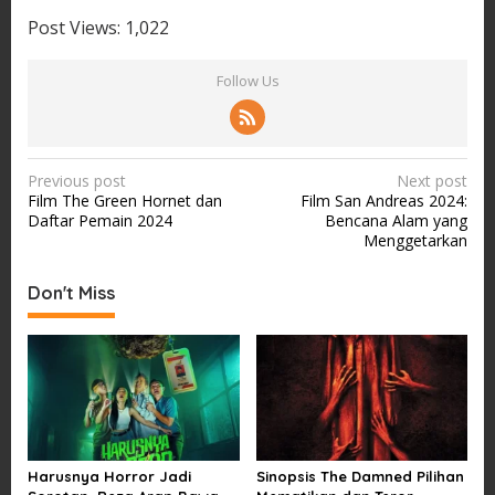
Post Views:
1,022
Follow Us
P
Previous post
Next post
Film The Green Hornet dan
Film San Andreas 2024:
o
Daftar Pemain 2024
Bencana Alam yang
s
Menggetarkan
t
Don't Miss
n
a
v
i
g
a
Harusnya Horror Jadi
Sinopsis The Damned Pilihan
t