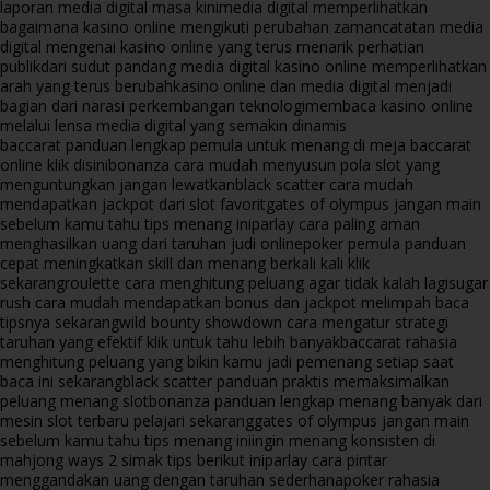
laporan media digital masa kini
media digital memperlihatkan
bagaimana kasino online mengikuti perubahan zaman
catatan media
digital mengenai kasino online yang terus menarik perhatian
publik
dari sudut pandang media digital kasino online memperlihatkan
arah yang terus berubah
kasino online dan media digital menjadi
bagian dari narasi perkembangan teknologi
membaca kasino online
melalui lensa media digital yang semakin dinamis
baccarat panduan lengkap pemula untuk menang di meja baccarat
online klik disini
bonanza cara mudah menyusun pola slot yang
menguntungkan jangan lewatkan
black scatter cara mudah
mendapatkan jackpot dari slot favorit
gates of olympus jangan main
sebelum kamu tahu tips menang ini
parlay cara paling aman
menghasilkan uang dari taruhan judi online
poker pemula panduan
cepat meningkatkan skill dan menang berkali kali klik
sekarang
roulette cara menghitung peluang agar tidak kalah lagi
sugar
rush cara mudah mendapatkan bonus dan jackpot melimpah baca
tipsnya sekarang
wild bounty showdown cara mengatur strategi
taruhan yang efektif klik untuk tahu lebih banyak
baccarat rahasia
menghitung peluang yang bikin kamu jadi pemenang setiap saat
baca ini sekarang
black scatter panduan praktis memaksimalkan
peluang menang slot
bonanza panduan lengkap menang banyak dari
mesin slot terbaru pelajari sekarang
gates of olympus jangan main
sebelum kamu tahu tips menang ini
ingin menang konsisten di
mahjong ways 2 simak tips berikut ini
parlay cara pintar
menggandakan uang dengan taruhan sederhana
poker rahasia