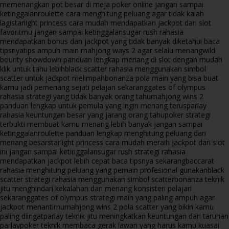
memenangkan pot besar di meja poker online jangan sampai
ketinggalan
roulette cara menghitung peluang agar tidak kalah
lagi
starlight princess cara mudah mendapatkan jackpot dari slot
favoritmu jangan sampai ketinggalan
sugar rush rahasia
mendapatkan bonus dan jackpot yang tidak banyak diketahui baca
tipsnya
tips ampuh main mahjong ways 2 agar selalu menang
wild
bounty showdown panduan lengkap menang di slot dengan mudah
klik untuk tahu lebih
black scatter rahasia menggunakan simbol
scatter untuk jackpot melimpah
bonanza pola main yang bisa buat
kamu jadi pemenang sejati pelajari sekarang
gates of olympus
rahasia strategi yang tidak banyak orang tahu
mahjong wins 2
panduan lengkap untuk pemula yang ingin menang terus
parlay
rahasia keuntungan besar yang jarang orang tahu
poker strategi
terbukti membuat kamu menang lebih banyak jangan sampai
ketinggalan
roulette panduan lengkap menghitung peluang dan
menang besar
starlight princess cara mudah meraih jackpot dari slot
ini jangan sampai ketinggalan
sugar rush strategi rahasia
mendapatkan jackpot lebih cepat baca tipsnya sekarang
baccarat
rahasia menghitung peluang yang pemain profesional gunakan
black
scatter strategi rahasia menggunakan simbol scatter
bonanza teknik
jitu menghindari kekalahan dan menang konsisten pelajari
sekarang
gates of olympus strategi main yang paling ampuh agar
jackpot menantimu
mahjong wins 2 pola scatter yang bikin kamu
paling diingat
parlay teknik jitu meningkatkan keuntungan dari taruhan
parlay
poker teknik membaca gerak lawan yang harus kamu kuasai