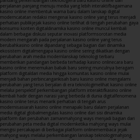
pandang perkembangan teknologi
era baru kasino online dan
perjalanan panjang menuju media yang lebih interaktif
bagaimana
kasino online membentuk warna baru dalam lanskap digital
modern
catatan redaksi mengenai kasino online yang terus menjadi
perhatian publik
jejak kasino online terlihat di tengah perubahan gaya
konsumsi konten digital
dinamika kasino online muncul kembali
dalam berbagai diskusi seputar inovasi platform
sorotan media
modern mengarah pada perjalanan kasino online yang terus
berubah
kasino online dipandang sebagai bagian dari dinamika
ekosistem digital
mengapa kasino online sering dikaitkan dengan
perubahan arah media modern
lanskap teknologi terbaru
memberikan pandangan berbeda terhadap kasino online
cara baru
kasino online menemukan babak baru seiring munculnya beragam
platform digital
dari media hingga komunitas kasino online mulai
menjadi bahan perbincangan
kisah baru kasino online mengalami
perubahan yang terus berjalan di era teknologi
melihat kasino online
melalui perspektif perkembangan platform interaktif
kasino online
kembali hadir dengan narasi yang berbeda di dunia digital
fenomena
kasino online terus menarik perhatian di tengah arus
modernisasi
arah kasino online menapaki baru dalam perjalanan
media digital global
mengulas kasino online dari sisi dinamika
platform dan perubahan zaman
mahjong ways menjadi bagian dari
perubahan peta media digital modern
ketika mahjong ways mulai
mengisi percakapan di berbagai platform online
membaca jejak
mahjong ways melalui perkembangan lanskap teknologi
mahjong