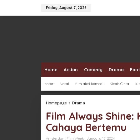
Skip
to
Friday, August 7, 2026
content
Home
Action
Comedy
Drama
Fan
horor
Natal
film aksi komedi
Kisah Cinta
ki
Film
Homepage
/
Drama
Always
Film Always Shine:
Shine:
Ketika
Cahaya Bertemu
Kegelapan
dan
Cahaya
Amsterdam Film Week
January 15, 2024