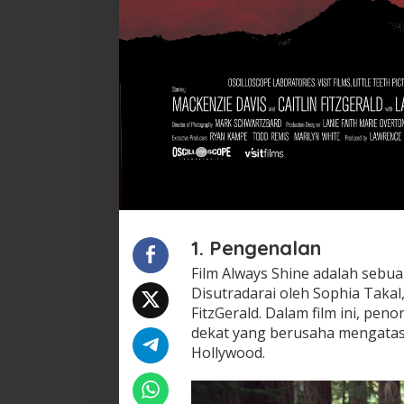
1. Pengenalan
Film Always Shine adalah sebuah
Disutradarai oleh Sophia Takal, 
FitzGerald. Dalam film ini, pe
dekat yang berusaha mengatasi
Hollywood.