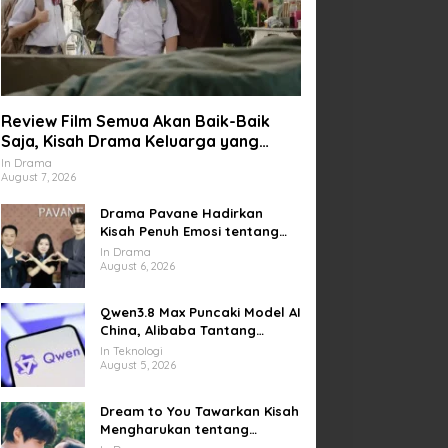
Review Film Semua Akan Baik-Baik
Saja, Kisah Drama Keluarga yang
Sarat Makna tentang Kehilangan dan
In Drama
August 7, 2026
Harapan
Drama Pavane Hadirkan
Kisah Penuh Emosi tentang
Cinta, Penyesalan, dan
In Drama
Kesempatan Memulai Kembali
August 6, 2026
Qwen3.8 Max Puncaki Model AI
China, Alibaba Tantang
Pemain Global
In Teknologi
August 5, 2026
Dream to You Tawarkan Kisah
Mengharukan tentang
Perjuangan Meraih Mimpi