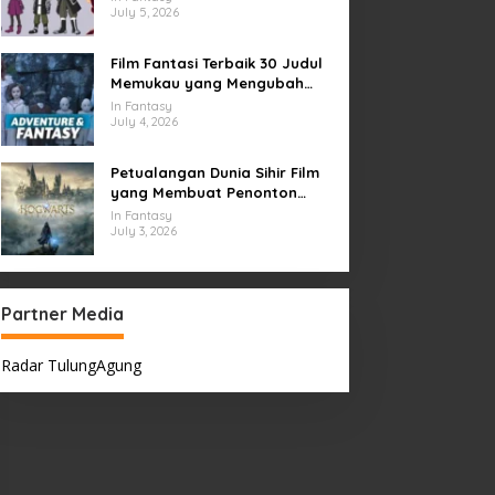
July 5, 2026
Film Fantasi Terbaik 30 Judul
Memukau yang Mengubah
Imajinasi
In Fantasy
July 4, 2026
Petualangan Dunia Sihir Film
yang Membuat Penonton
Terpukau Selamanya
In Fantasy
July 3, 2026
Partner Media
Radar TulungAgung