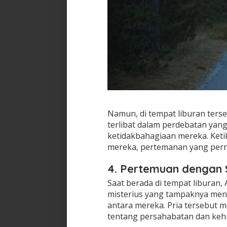
Namun, di tempat liburan ter
terlibat dalam perdebatan yan
ketidakbahagiaan mereka. Ket
mereka, pertemanan yang pern
4. Pertemuan dengan 
Saat berada di tempat liburan
misterius yang tampaknya meng
antara mereka. Pria tersebut
tentang persahabatan dan keh