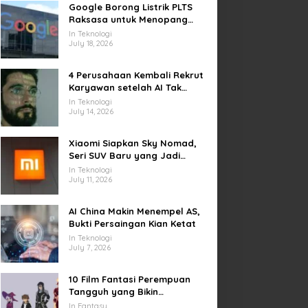
Google Borong Listrik PLTS
Raksasa untuk Menopang
Pusat Data dan AI
In Teknologi
July 18, 2026
4 Perusahaan Kembali Rekrut
Karyawan setelah AI Tak
Penuhi Harapan
In Teknologi
July 14, 2026
Xiaomi Siapkan Sky Nomad,
Seri SUV Baru yang Jadi
Sorotan Otomotif Dunia
In Teknologi
July 11, 2026
AI China Makin Menempel AS,
Bukti Persaingan Kian Ketat
In Teknologi
July 7, 2026
10 Film Fantasi Perempuan
Tangguh yang Bikin
Terinspirasi, Termasuk Damsel
In Fantasy