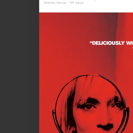
Bertemu
Drama
,
Horror
411 Views