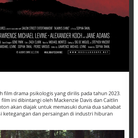
 film drama psikologis yang dirilis pada tahun 2023.
film ini dibintangi oleh Mackenzie Davis dan Caitlin
nonton akan diajak untuk memasuki dunia dua sahabat
 ketegangan dan persaingan di industri hiburan