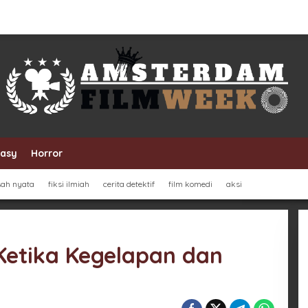
tasy
Horror
sah nyata
fiksi ilmiah
cerita detektif
film komedi
aksi
 Ketika Kegelapan dan