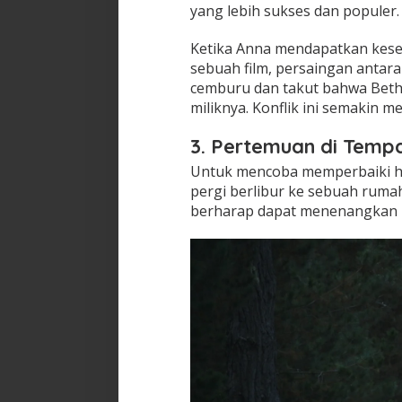
yang lebih sukses dan populer.
Ketika Anna mendapatkan kes
sebuah film, persaingan anta
cemburu dan takut bahwa Beth
miliknya. Konflik ini semaki
3. Pertemuan di Tempa
Untuk mencoba memperbaiki h
pergi berlibur ke sebuah ruma
berharap dapat menenangkan p