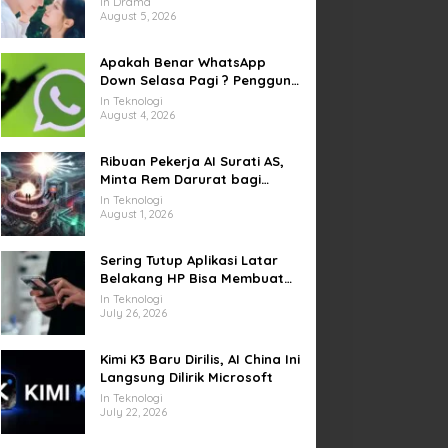
In Drama
yang Sempat Tertunda
August 5, 2026
Apakah Benar WhatsApp
Down Selasa Pagi ? Pengguna
Kesulitan Kirim Gambar dan
In Teknologi
Video di Sejumlah Wilayah
August 4, 2026
Ribuan Pekerja AI Surati AS,
Minta Rem Darurat bagi
Teknologi Canggih
In Teknologi
August 1, 2026
Sering Tutup Aplikasi Latar
Belakang HP Bisa Membuat
Baterai Lebih Boros
In Teknologi
July 26, 2026
Kimi K3 Baru Dirilis, AI China Ini
Langsung Dilirik Microsoft
In Teknologi
July 22, 2026