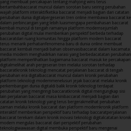
yang membuat percakapan tentang mahjong wins terus
bertambah
baccarat muncul dalam sorotan baru seiring perubahan
wajah platform interaktif
ketika baccarat menjadi bagian dari catatan
perubahan dunia digital
pergeseran tren online membawa baccarat ke
dalam perbincangan yang lebih luas
mengapa pembahasan baccarat
kembali muncul di tengah ramainya platform modern
sejumlah
perubahan digital mulai memberikan perspektif berbeda terhadap
baccarat
dari ruang komunitas hingga platform modern baccarat
terus menarik perhatian
fenomena baru di dunia online membuat
baccarat kembali menjadi bahan observasi
baccarat dalam kacamata
media modern menghadirkan narasi yang berbeda
catatan perubahan
platform memperlihatkan bagaimana baccarat masuk ke percakapan
digital
melihat arah pergeseran tren melalui sorotan terhadap
baccarat
kronik teknologi mencatat perjalanan baccarat di tengah
perubahan era digital
baccarat muncul dalam kronik perubahan
platform teknologi modern
menelusuri jejak baccarat melalui kronik
perkembangan dunia digital
di balik kronik teknologi terdapat
perubahan yang mengiringi baccarat
kronik digital mengungkap sisi
lain perjalanan baccarat masa kini
baccarat menjadi bagian dari
catatan kronik teknologi yang terus bergerak
melihat perubahan
zaman melalui kronik baccarat dan platform modern
kronik platform
interaktif memberikan perspektif baru terhadap baccarat
perjalanan
baccarat terekam dalam kronik inovasi teknologi digital
catatan kronik
modern mengulas baccarat dari perspektif perubahan
teknologi
wawasan digital membuka perspektif baru mengenai