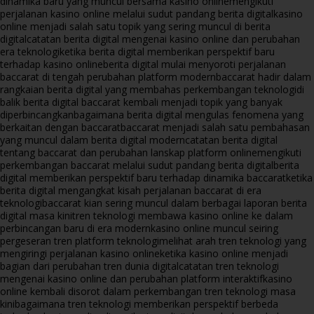
dinamika baru yang muncul bersama kasino online
mengikuti
perjalanan kasino online melalui sudut pandang berita digital
kasino
online menjadi salah satu topik yang sering muncul di berita
digital
catatan berita digital mengenai kasino online dan perubahan
era teknologi
ketika berita digital memberikan perspektif baru
terhadap kasino online
berita digital mulai menyoroti perjalanan
baccarat di tengah perubahan platform modern
baccarat hadir dalam
rangkaian berita digital yang membahas perkembangan teknologi
di
balik berita digital baccarat kembali menjadi topik yang banyak
diperbincangkan
bagaimana berita digital mengulas fenomena yang
berkaitan dengan baccarat
baccarat menjadi salah satu pembahasan
yang muncul dalam berita digital modern
catatan berita digital
tentang baccarat dan perubahan lanskap platform online
mengikuti
perkembangan baccarat melalui sudut pandang berita digital
berita
digital memberikan perspektif baru terhadap dinamika baccarat
ketika
berita digital mengangkat kisah perjalanan baccarat di era
teknologi
baccarat kian sering muncul dalam berbagai laporan berita
digital masa kini
tren teknologi membawa kasino online ke dalam
perbincangan baru di era modern
kasino online muncul seiring
pergeseran tren platform teknologi
melihat arah tren teknologi yang
mengiringi perjalanan kasino online
ketika kasino online menjadi
bagian dari perubahan tren dunia digital
catatan tren teknologi
mengenai kasino online dan perubahan platform interaktif
kasino
online kembali disorot dalam perkembangan tren teknologi masa
kini
bagaimana tren teknologi memberikan perspektif berbeda