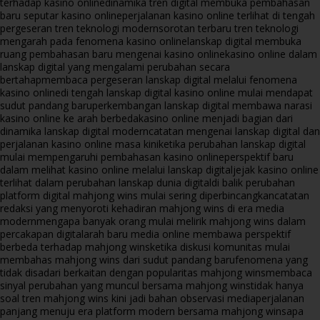
terhadap kasino online
dinamika tren digital membuka pembahasan
baru seputar kasino online
perjalanan kasino online terlihat di tengah
pergeseran tren teknologi modern
sorotan terbaru tren teknologi
mengarah pada fenomena kasino online
lanskap digital membuka
ruang pembahasan baru mengenai kasino online
kasino online dalam
lanskap digital yang mengalami perubahan secara
bertahap
membaca pergeseran lanskap digital melalui fenomena
kasino online
di tengah lanskap digital kasino online mulai mendapat
sudut pandang baru
perkembangan lanskap digital membawa narasi
kasino online ke arah berbeda
kasino online menjadi bagian dari
dinamika lanskap digital modern
catatan mengenai lanskap digital dan
perjalanan kasino online masa kini
ketika perubahan lanskap digital
mulai mempengaruhi pembahasan kasino online
perspektif baru
dalam melihat kasino online melalui lanskap digital
jejak kasino online
terlihat dalam perubahan lanskap dunia digital
di balik perubahan
platform digital mahjong wins mulai sering diperbincangkan
catatan
redaksi yang menyoroti kehadiran mahjong wins di era media
modern
mengapa banyak orang mulai melirik mahjong wins dalam
percakapan digital
arah baru media online membawa perspektif
berbeda terhadap mahjong wins
ketika diskusi komunitas mulai
membahas mahjong wins dari sudut pandang baru
fenomena yang
tidak disadari berkaitan dengan popularitas mahjong wins
membaca
sinyal perubahan yang muncul bersama mahjong wins
tidak hanya
soal tren mahjong wins kini jadi bahan observasi media
perjalanan
panjang menuju era platform modern bersama mahjong wins
apa