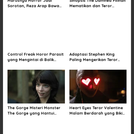
Harusnya Horror Jadi
Sinopsis The Damned Pilihan
t
Sorotan, Reza Arap Bawa
Mematikan dan Teror
i
Horor Komedi ke Bioskop
Kutukan di Musim Dingin
o
n
Control Freak Horor Parasit
Adaptasi Stephen King
yang Mengintai di Balik
Paling Mengerikan Teror
Obsesi Sempurna
Mainan Hidup di The Monkey
The Gorge Misteri Monster
Heart Eyes Teror Valentine
The Gorge yang Hantui
Malam Berdarah yang Bikin
Miles Teller
Ngeri Jatuh Cinta