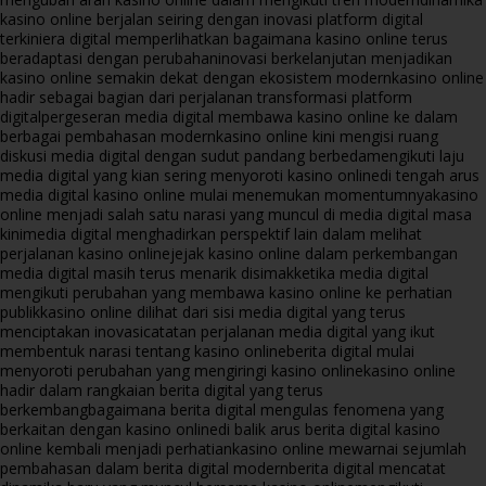
kasino online berjalan seiring dengan inovasi platform digital
terkini
era digital memperlihatkan bagaimana kasino online terus
beradaptasi dengan perubahan
inovasi berkelanjutan menjadikan
kasino online semakin dekat dengan ekosistem modern
kasino online
hadir sebagai bagian dari perjalanan transformasi platform
digital
pergeseran media digital membawa kasino online ke dalam
berbagai pembahasan modern
kasino online kini mengisi ruang
diskusi media digital dengan sudut pandang berbeda
mengikuti laju
media digital yang kian sering menyoroti kasino online
di tengah arus
media digital kasino online mulai menemukan momentumnya
kasino
online menjadi salah satu narasi yang muncul di media digital masa
kini
media digital menghadirkan perspektif lain dalam melihat
perjalanan kasino online
jejak kasino online dalam perkembangan
media digital masih terus menarik disimak
ketika media digital
mengikuti perubahan yang membawa kasino online ke perhatian
publik
kasino online dilihat dari sisi media digital yang terus
menciptakan inovasi
catatan perjalanan media digital yang ikut
membentuk narasi tentang kasino online
berita digital mulai
menyoroti perubahan yang mengiringi kasino online
kasino online
hadir dalam rangkaian berita digital yang terus
berkembang
bagaimana berita digital mengulas fenomena yang
berkaitan dengan kasino online
di balik arus berita digital kasino
online kembali menjadi perhatian
kasino online mewarnai sejumlah
pembahasan dalam berita digital modern
berita digital mencatat