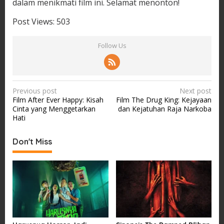
dalam menikmati film ini. Selamat menonton!
Post Views:
503
Follow Us
P
Previous post
Next post
Film After Ever Happy: Kisah
Film The Drug King: Kejayaan
o
Cinta yang Menggetarkan
dan Kejatuhan Raja Narkoba
s
Hati
t
Don't Miss
n
a
v
i
g
a