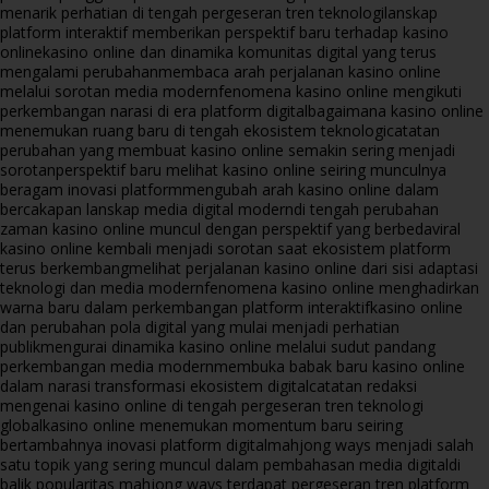
menarik perhatian di tengah pergeseran tren teknologi
lanskap
platform interaktif memberikan perspektif baru terhadap kasino
online
kasino online dan dinamika komunitas digital yang terus
mengalami perubahan
membaca arah perjalanan kasino online
melalui sorotan media modern
fenomena kasino online mengikuti
perkembangan narasi di era platform digital
bagaimana kasino online
menemukan ruang baru di tengah ekosistem teknologi
catatan
perubahan yang membuat kasino online semakin sering menjadi
sorotan
perspektif baru melihat kasino online seiring munculnya
beragam inovasi platform
mengubah arah kasino online dalam
bercakapan lanskap media digital modern
di tengah perubahan
zaman kasino online muncul dengan perspektif yang berbeda
viral
kasino online kembali menjadi sorotan saat ekosistem platform
terus berkembang
melihat perjalanan kasino online dari sisi adaptasi
teknologi dan media modern
fenomena kasino online menghadirkan
warna baru dalam perkembangan platform interaktif
kasino online
dan perubahan pola digital yang mulai menjadi perhatian
publik
mengurai dinamika kasino online melalui sudut pandang
perkembangan media modern
membuka babak baru kasino online
dalam narasi transformasi ekosistem digital
catatan redaksi
mengenai kasino online di tengah pergeseran tren teknologi
global
kasino online menemukan momentum baru seiring
bertambahnya inovasi platform digital
mahjong ways menjadi salah
satu topik yang sering muncul dalam pembahasan media digital
di
balik popularitas mahjong ways terdapat pergeseran tren platform