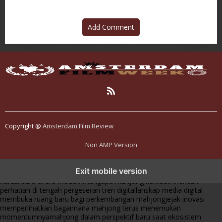
Add Comment
Copyright @
Amsterdam Film Review
Non AMP Version
mahjong menjadi sorotan dalam perubahan pola interaksi digital
Exit mobile version
masa kini
dari komunitas hingga platform mahjong membangun
narasi baru di era modern
mengapa mahjong kembali mencuri
perhatian di tengah pergeseran tren digital
lanskap media digital
membuka ruang baru bagi perkembangan mahjong
jejak inovasi
memperlihatkan bagaimana mahjong terus menemukan
momentumnya
mahjong dalam perspektif baru saat ekosistem