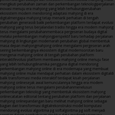
mengikuti perubahan zaman dan perkembangan teknologi
perjalanan
inovasi menuju era mahjong yang lebih terhubung
perubahan
ekosistem modern mendorong adaptasi mahjong di era
digital
mengapa mahjong tetap menarik perhatian di tengah
perubahan generasi
di balik perkembangan platform terdapat evolusi
mahjong yang terus berjalan
dari tradisi hingga era modern mahjong
terus mengalami perubahan
membaca pergeseran budaya digital
melalui perkembangan mahjong
perspektif baru terhadap perjalanan
mahjong di lingkungan modern
arah perubahan global membentuk
masa depan mahjong
mahjong online mengalami pergeseran arah
seiring berkembangnya ekosistem digital modern
sorotan baru
mengenai mahjong online di tengah perubahan platform
interaktif
evolusi platform membawa mahjong online menuju fase
yang lebih terhubung
dinamika pengguna digital mendorong
perkembangan mahjong online di era modern
apa yang membuat
mahjong online mulai mendapat perhatian dalam ekosistem digital
di
balik transformasi media interaktif terdapat kisah perjalanan
mahjong online
sejak awal kemunculannya hingga era modern
mahjong online terus mengalami perubahan
menelusuri
perkembangan teknologi yang membentuk ekosistem mahjong
online
catatan editorial tentang perubahan platform dan perjalanan
mahjong online
pandangan baru melihat mahjong online sebagai
bagian dari transformasi digital
rekonstruksi model komputasi
mendorong evolusi algoritma pg soft
algoritma pg soft menjadi
sorotan dalam pembahasan struktur data modern
bagaimana