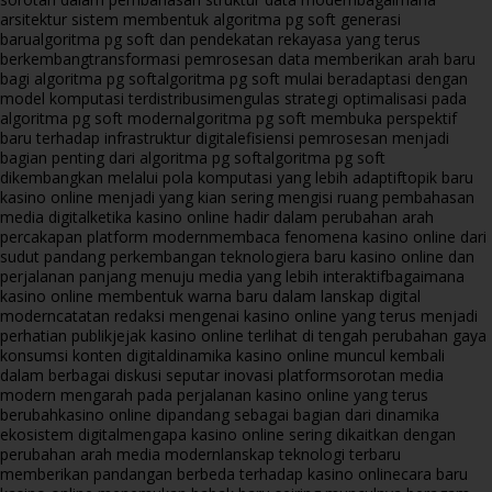
arsitektur sistem membentuk algoritma pg soft generasi
baru
algoritma pg soft dan pendekatan rekayasa yang terus
berkembang
transformasi pemrosesan data memberikan arah baru
bagi algoritma pg soft
algoritma pg soft mulai beradaptasi dengan
model komputasi terdistribusi
mengulas strategi optimalisasi pada
algoritma pg soft modern
algoritma pg soft membuka perspektif
baru terhadap infrastruktur digital
efisiensi pemrosesan menjadi
bagian penting dari algoritma pg soft
algoritma pg soft
dikembangkan melalui pola komputasi yang lebih adaptif
topik baru
kasino online menjadi yang kian sering mengisi ruang pembahasan
media digital
ketika kasino online hadir dalam perubahan arah
percakapan platform modern
membaca fenomena kasino online dari
sudut pandang perkembangan teknologi
era baru kasino online dan
perjalanan panjang menuju media yang lebih interaktif
bagaimana
kasino online membentuk warna baru dalam lanskap digital
modern
catatan redaksi mengenai kasino online yang terus menjadi
perhatian publik
jejak kasino online terlihat di tengah perubahan gaya
konsumsi konten digital
dinamika kasino online muncul kembali
dalam berbagai diskusi seputar inovasi platform
sorotan media
modern mengarah pada perjalanan kasino online yang terus
berubah
kasino online dipandang sebagai bagian dari dinamika
ekosistem digital
mengapa kasino online sering dikaitkan dengan
perubahan arah media modern
lanskap teknologi terbaru
memberikan pandangan berbeda terhadap kasino online
cara baru