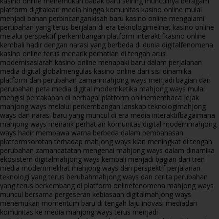
kasino online menemukan babak baru seiring munculnya beragam
platform digital
dari media hingga komunitas kasino online mulai
menjadi bahan perbincangan
kisah baru kasino online mengalami
perubahan yang terus berjalan di era teknologi
melihat kasino online
melalui perspektif perkembangan platform interaktif
kasino online
kembali hadir dengan narasi yang berbeda di dunia digital
fenomena
kasino online terus menarik perhatian di tengah arus
modernisasi
arah kasino online menapaki baru dalam perjalanan
media digital global
mengulas kasino online dari sisi dinamika
platform dan perubahan zaman
mahjong ways menjadi bagian dari
perubahan peta media digital modern
ketika mahjong ways mulai
mengisi percakapan di berbagai platform online
membaca jejak
mahjong ways melalui perkembangan lanskap teknologi
mahjong
ways dan narasi baru yang muncul di era media interaktif
bagaimana
mahjong ways menarik perhatian komunitas digital modern
mahjong
ways hadir membawa warna berbeda dalam pembahasan
platform
sorotan terhadap mahjong ways kian meningkat di tengah
perubahan zaman
catatan mengenai mahjong ways dalam dinamika
ekosistem digital
mahjong ways kembali menjadi bagian dari tren
media modern
melihat mahjong ways dari perspektif perjalanan
teknologi yang terus berubah
mahjong ways dan cerita perubahan
yang terus berkembang di platform online
fenomena mahjong ways
muncul bersama pergeseran kebiasaan digital
mahjong ways
menemukan momentum baru di tengah laju inovasi media
dari
komunitas ke media mahjong ways terus menjadi