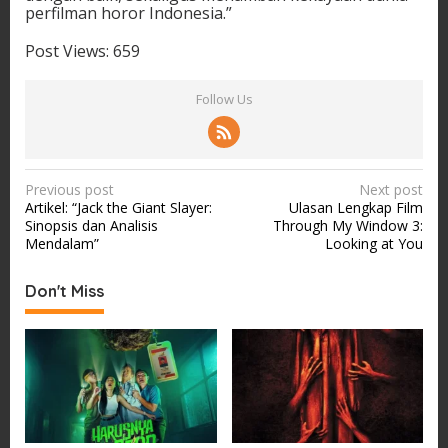
perfilman horor Indonesia.”
Post Views:
659
Follow Us
P
Previous post
Next post
Artikel: “Jack the Giant Slayer:
Ulasan Lengkap Film
o
Sinopsis dan Analisis
Through My Window 3:
s
Mendalam”
Looking at You
t
Don't Miss
n
a
v
i
g
a