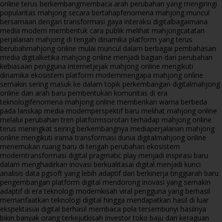
online terus berkembang
membaca arah perubahan yang mengiringi
popularitas mahjong secara bertahap
fenomena mahjong muncul
bersamaan dengan transformasi gaya interaksi digital
bagaimana
media modern membentuk cara publik melihat mahjong
catatan
perjalanan mahjong di tengah dinamika platform yang terus
berubah
mahjong online mulai muncul dalam berbagai pembahasan
media digital
ketika mahjong online menjadi bagian dari perubahan
kebiasaan pengguna internet
jejak mahjong online mengikuti
dinamika ekosistem platform modern
mengapa mahjong online
semakin sering masuk ke dalam topik perkembangan digital
mahjong
online dan arah baru pembentukan komunitas di era
teknologi
fenomena mahjong online memberikan warna berbeda
pada lanskap media modern
perspektif baru melihat mahjong online
melalui perubahan tren platform
sorotan terhadap mahjong online
terus meningkat seiring berkembangnya media
perjalanan mahjong
online mengikuti irama transformasi dunia digital
mahjong online
menemukan ruang baru di tengah perubahan ekosistem
modern
transformasi digital pragmatic play menjadi inspirasi baru
dalam menghadirkan inovasi berkualitas
ai digital menjadi kunci
analisis data pgsoft yang lebih adaptif dan berkinerja tinggi
arah baru
pengembangan platform digital mendorong inovasi yang semakin
adaptif di era teknologi modern
kisah viral pengguna yang berhasil
memanfaatkan teknologi digital hingga mendapatkan hasil di luar
ekspektasi
ai digital berhasil membaca pola tersembunyi hasilnya
bikin banyak orang terkejut
kisah investor toko baju dari keraguan