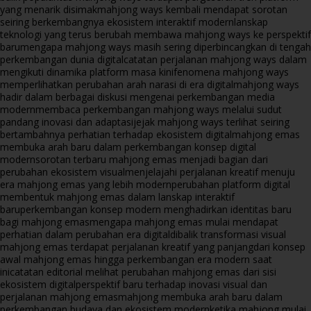
yang menarik disimak
mahjong ways kembali mendapat sorotan
seiring berkembangnya ekosistem interaktif modern
lanskap
teknologi yang terus berubah membawa mahjong ways ke perspektif
baru
mengapa mahjong ways masih sering diperbincangkan di tengah
perkembangan dunia digital
catatan perjalanan mahjong ways dalam
mengikuti dinamika platform masa kini
fenomena mahjong ways
memperlihatkan perubahan arah narasi di era digital
mahjong ways
hadir dalam berbagai diskusi mengenai perkembangan media
modern
membaca perkembangan mahjong ways melalui sudut
pandang inovasi dan adaptasi
jejak mahjong ways terlihat seiring
bertambahnya perhatian terhadap ekosistem digital
mahjong emas
membuka arah baru dalam perkembangan konsep digital
modern
sorotan terbaru mahjong emas menjadi bagian dari
perubahan ekosistem visual
menjelajahi perjalanan kreatif menuju
era mahjong emas yang lebih modern
perubahan platform digital
membentuk mahjong emas dalam lanskap interaktif
baru
perkembangan konsep modern menghadirkan identitas baru
bagi mahjong emas
mengapa mahjong emas mulai mendapat
perhatian dalam perubahan era digital
dibalik transformasi visual
mahjong emas terdapat perjalanan kreatif yang panjang
dari konsep
awal mahjong emas hingga perkembangan era modern saat
ini
catatan editorial melihat perubahan mahjong emas dari sisi
ekosistem digital
perspektif baru terhadap inovasi visual dan
perjalanan mahjong emas
mahjong membuka arah baru dalam
perkembangan budaya dan ekosistem modern
ketika mahjong mulai