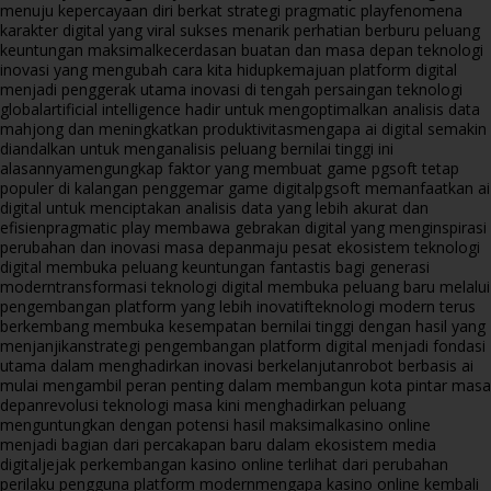
menuju kepercayaan diri berkat strategi pragmatic play
fenomena
karakter digital yang viral sukses menarik perhatian berburu peluang
keuntungan maksimal
kecerdasan buatan dan masa depan teknologi
inovasi yang mengubah cara kita hidup
kemajuan platform digital
menjadi penggerak utama inovasi di tengah persaingan teknologi
global
artificial intelligence hadir untuk mengoptimalkan analisis data
mahjong dan meningkatkan produktivitas
mengapa ai digital semakin
diandalkan untuk menganalisis peluang bernilai tinggi ini
alasannya
mengungkap faktor yang membuat game pgsoft tetap
populer di kalangan penggemar game digital
pgsoft memanfaatkan ai
digital untuk menciptakan analisis data yang lebih akurat dan
efisien
pragmatic play membawa gebrakan digital yang menginspirasi
perubahan dan inovasi masa depan
maju pesat ekosistem teknologi
digital membuka peluang keuntungan fantastis bagi generasi
modern
transformasi teknologi digital membuka peluang baru melalui
pengembangan platform yang lebih inovatif
teknologi modern terus
berkembang membuka kesempatan bernilai tinggi dengan hasil yang
menjanjikan
strategi pengembangan platform digital menjadi fondasi
utama dalam menghadirkan inovasi berkelanjutan
robot berbasis ai
mulai mengambil peran penting dalam membangun kota pintar masa
depan
revolusi teknologi masa kini menghadirkan peluang
menguntungkan dengan potensi hasil maksimal
kasino online
menjadi bagian dari percakapan baru dalam ekosistem media
digital
jejak perkembangan kasino online terlihat dari perubahan
perilaku pengguna platform modern
mengapa kasino online kembali