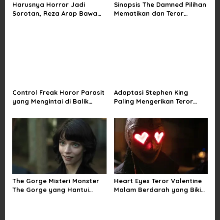
Harusnya Horror Jadi
Sinopsis The Damned Pilihan
t
Sorotan, Reza Arap Bawa
Mematikan dan Teror
i
Horor Komedi ke Bioskop
Kutukan di Musim Dingin
o
n
Control Freak Horor Parasit
Adaptasi Stephen King
yang Mengintai di Balik
Paling Mengerikan Teror
Obsesi Sempurna
Mainan Hidup di The Monkey
The Gorge Misteri Monster
Heart Eyes Teror Valentine
The Gorge yang Hantui
Malam Berdarah yang Bikin
Miles Teller
Ngeri Jatuh Cinta