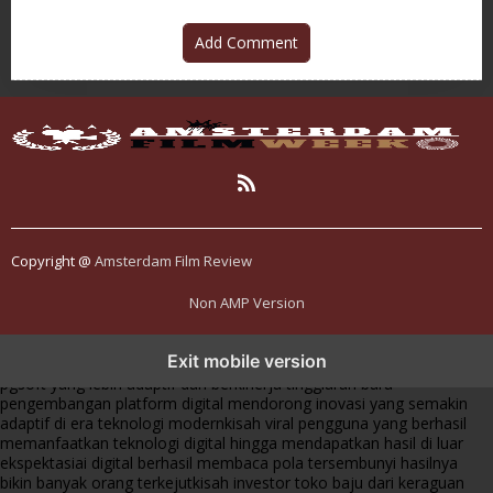
Add Comment
Copyright @
Amsterdam Film Review
Non AMP Version
transformasi digital pragmatic play menjadi inspirasi baru dalam
Exit mobile version
menghadirkan inovasi berkualitas
ai digital menjadi kunci analisis data
pgsoft yang lebih adaptif dan berkinerja tinggi
arah baru
pengembangan platform digital mendorong inovasi yang semakin
adaptif di era teknologi modern
kisah viral pengguna yang berhasil
memanfaatkan teknologi digital hingga mendapatkan hasil di luar
ekspektasi
ai digital berhasil membaca pola tersembunyi hasilnya
bikin banyak orang terkejut
kisah investor toko baju dari keraguan