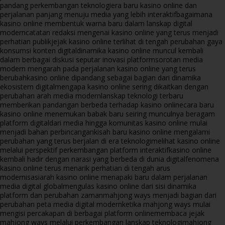
pandang perkembangan teknologi
era baru kasino online dan
perjalanan panjang menuju media yang lebih interaktif
bagaimana
kasino online membentuk warna baru dalam lanskap digital
modern
catatan redaksi mengenai kasino online yang terus menjadi
perhatian publik
jejak kasino online terlihat di tengah perubahan gaya
konsumsi konten digital
dinamika kasino online muncul kembali
dalam berbagai diskusi seputar inovasi platform
sorotan media
modern mengarah pada perjalanan kasino online yang terus
berubah
kasino online dipandang sebagai bagian dari dinamika
ekosistem digital
mengapa kasino online sering dikaitkan dengan
perubahan arah media modern
lanskap teknologi terbaru
memberikan pandangan berbeda terhadap kasino online
cara baru
kasino online menemukan babak baru seiring munculnya beragam
platform digital
dari media hingga komunitas kasino online mulai
menjadi bahan perbincangan
kisah baru kasino online mengalami
perubahan yang terus berjalan di era teknologi
melihat kasino online
melalui perspektif perkembangan platform interaktif
kasino online
kembali hadir dengan narasi yang berbeda di dunia digital
fenomena
kasino online terus menarik perhatian di tengah arus
modernisasi
arah kasino online menapaki baru dalam perjalanan
media digital global
mengulas kasino online dari sisi dinamika
platform dan perubahan zaman
mahjong ways menjadi bagian dari
perubahan peta media digital modern
ketika mahjong ways mulai
mengisi percakapan di berbagai platform online
membaca jejak
mahjong ways melalui perkembangan lanskap teknologi
mahjong