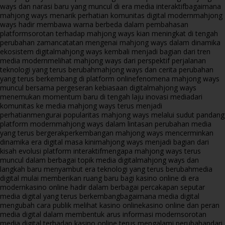
ways dan narasi baru yang muncul di era media interaktif
bagaimana
mahjong ways menarik perhatian komunitas digital modern
mahjong
ways hadir membawa warna berbeda dalam pembahasan
platform
sorotan terhadap mahjong ways kian meningkat di tengah
perubahan zaman
catatan mengenai mahjong ways dalam dinamika
ekosistem digital
mahjong ways kembali menjadi bagian dari tren
media modern
melihat mahjong ways dari perspektif perjalanan
teknologi yang terus berubah
mahjong ways dan cerita perubahan
yang terus berkembang di platform online
fenomena mahjong ways
muncul bersama pergeseran kebiasaan digital
mahjong ways
menemukan momentum baru di tengah laju inovasi media
dari
komunitas ke media mahjong ways terus menjadi
perhatian
mengurai popularitas mahjong ways melalui sudut pandang
platform modern
mahjong ways dalam lintasan perubahan media
yang terus bergerak
perkembangan mahjong ways mencerminkan
dinamika era digital masa kini
mahjong ways menjadi bagian dari
kisah evolusi platform interaktif
mengapa mahjong ways terus
muncul dalam berbagai topik media digital
mahjong ways dan
langkah baru menyambut era teknologi yang terus berubah
media
digital mulai memberikan ruang baru bagi kasino online di era
modern
kasino online hadir dalam berbagai percakapan seputar
media digital yang terus berkembang
bagaimana media digital
mengubah cara publik melihat kasino online
kasino online dan peran
media digital dalam membentuk arus informasi modern
sorotan
media digital terhadap kasino online terus mengalami perubahan
dari