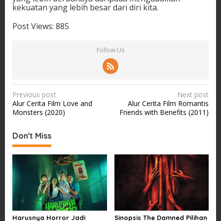
kekuatan yang lebih besar dari diri kita.
Post Views:
885
Follow Us
P
Previous post
Next post
Alur Cerita Film Love and
Alur Cerita Film Romantis
o
Monsters (2020)
Friends with Benefits (2011)
s
t
Don't Miss
n
a
v
i
g
a
Harusnya Horror Jadi
Sinopsis The Damned Pilihan