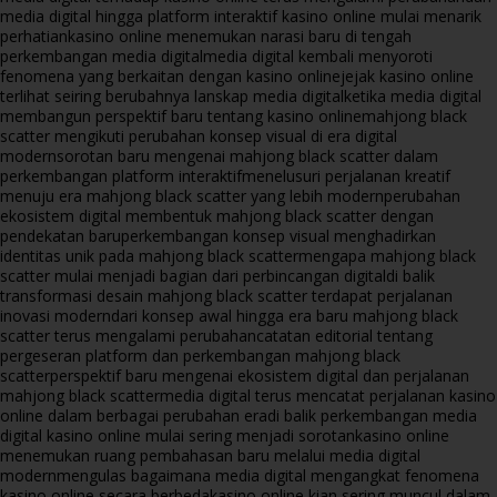
media digital hingga platform interaktif kasino online mulai menarik
perhatian
kasino online menemukan narasi baru di tengah
perkembangan media digital
media digital kembali menyoroti
fenomena yang berkaitan dengan kasino online
jejak kasino online
terlihat seiring berubahnya lanskap media digital
ketika media digital
membangun perspektif baru tentang kasino online
mahjong black
scatter mengikuti perubahan konsep visual di era digital
modern
sorotan baru mengenai mahjong black scatter dalam
perkembangan platform interaktif
menelusuri perjalanan kreatif
menuju era mahjong black scatter yang lebih modern
perubahan
ekosistem digital membentuk mahjong black scatter dengan
pendekatan baru
perkembangan konsep visual menghadirkan
identitas unik pada mahjong black scatter
mengapa mahjong black
scatter mulai menjadi bagian dari perbincangan digital
di balik
transformasi desain mahjong black scatter terdapat perjalanan
inovasi modern
dari konsep awal hingga era baru mahjong black
scatter terus mengalami perubahan
catatan editorial tentang
pergeseran platform dan perkembangan mahjong black
scatter
perspektif baru mengenai ekosistem digital dan perjalanan
mahjong black scatter
media digital terus mencatat perjalanan kasino
online dalam berbagai perubahan era
di balik perkembangan media
digital kasino online mulai sering menjadi sorotan
kasino online
menemukan ruang pembahasan baru melalui media digital
modern
mengulas bagaimana media digital mengangkat fenomena
kasino online secara berbeda
kasino online kian sering muncul dalam