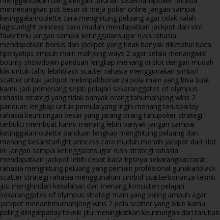
menggandakan uang dengan taruhan sederhana
poker rahasia
memenangkan pot besar di meja poker online jangan sampai
ketinggalan
roulette cara menghitung peluang agar tidak kalah
lagi
starlight princess cara mudah mendapatkan jackpot dari slot
favoritmu jangan sampai ketinggalan
sugar rush rahasia
mendapatkan bonus dan jackpot yang tidak banyak diketahui baca
tipsnya
tips ampuh main mahjong ways 2 agar selalu menang
wild
bounty showdown panduan lengkap menang di slot dengan mudah
klik untuk tahu lebih
black scatter rahasia menggunakan simbol
scatter untuk jackpot melimpah
bonanza pola main yang bisa buat
kamu jadi pemenang sejati pelajari sekarang
gates of olympus
rahasia strategi yang tidak banyak orang tahu
mahjong wins 2
panduan lengkap untuk pemula yang ingin menang terus
parlay
rahasia keuntungan besar yang jarang orang tahu
poker strategi
terbukti membuat kamu menang lebih banyak jangan sampai
ketinggalan
roulette panduan lengkap menghitung peluang dan
menang besar
starlight princess cara mudah meraih jackpot dari slot
ini jangan sampai ketinggalan
sugar rush strategi rahasia
mendapatkan jackpot lebih cepat baca tipsnya sekarang
baccarat
rahasia menghitung peluang yang pemain profesional gunakan
black
scatter strategi rahasia menggunakan simbol scatter
bonanza teknik
jitu menghindari kekalahan dan menang konsisten pelajari
sekarang
gates of olympus strategi main yang paling ampuh agar
jackpot menantimu
mahjong wins 2 pola scatter yang bikin kamu
paling diingat
parlay teknik jitu meningkatkan keuntungan dari taruhan