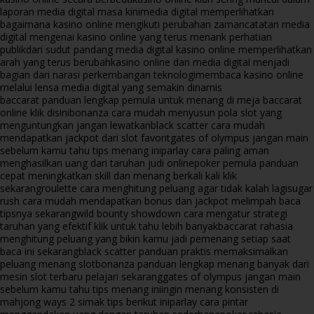
laporan media digital masa kini
media digital memperlihatkan
bagaimana kasino online mengikuti perubahan zaman
catatan media
digital mengenai kasino online yang terus menarik perhatian
publik
dari sudut pandang media digital kasino online memperlihatkan
arah yang terus berubah
kasino online dan media digital menjadi
bagian dari narasi perkembangan teknologi
membaca kasino online
melalui lensa media digital yang semakin dinamis
baccarat panduan lengkap pemula untuk menang di meja baccarat
online klik disini
bonanza cara mudah menyusun pola slot yang
menguntungkan jangan lewatkan
black scatter cara mudah
mendapatkan jackpot dari slot favorit
gates of olympus jangan main
sebelum kamu tahu tips menang ini
parlay cara paling aman
menghasilkan uang dari taruhan judi online
poker pemula panduan
cepat meningkatkan skill dan menang berkali kali klik
sekarang
roulette cara menghitung peluang agar tidak kalah lagi
sugar
rush cara mudah mendapatkan bonus dan jackpot melimpah baca
tipsnya sekarang
wild bounty showdown cara mengatur strategi
taruhan yang efektif klik untuk tahu lebih banyak
baccarat rahasia
menghitung peluang yang bikin kamu jadi pemenang setiap saat
baca ini sekarang
black scatter panduan praktis memaksimalkan
peluang menang slot
bonanza panduan lengkap menang banyak dari
mesin slot terbaru pelajari sekarang
gates of olympus jangan main
sebelum kamu tahu tips menang ini
ingin menang konsisten di
mahjong ways 2 simak tips berikut ini
parlay cara pintar