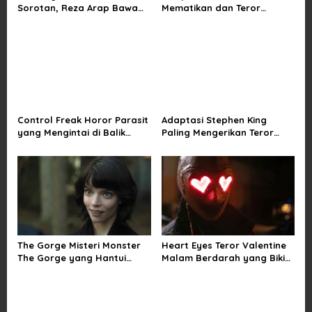
Sorotan, Reza Arap Bawa
Mematikan dan Teror
t
Horor Komedi ke Bioskop
Kutukan di Musim Dingin
i
o
n
Control Freak Horor Parasit
Adaptasi Stephen King
yang Mengintai di Balik
Paling Mengerikan Teror
Obsesi Sempurna
Mainan Hidup di The Monkey
The Gorge Misteri Monster
Heart Eyes Teror Valentine
The Gorge yang Hantui
Malam Berdarah yang Bikin
Miles Teller
Ngeri Jatuh Cinta