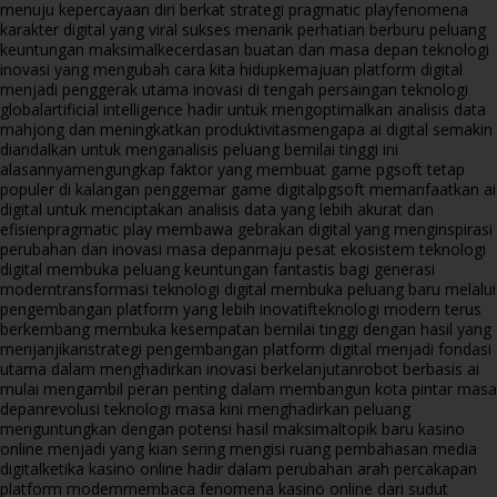
menuju kepercayaan diri berkat strategi pragmatic play
fenomena
karakter digital yang viral sukses menarik perhatian berburu peluang
keuntungan maksimal
kecerdasan buatan dan masa depan teknologi
inovasi yang mengubah cara kita hidup
kemajuan platform digital
menjadi penggerak utama inovasi di tengah persaingan teknologi
global
artificial intelligence hadir untuk mengoptimalkan analisis data
mahjong dan meningkatkan produktivitas
mengapa ai digital semakin
diandalkan untuk menganalisis peluang bernilai tinggi ini
alasannya
mengungkap faktor yang membuat game pgsoft tetap
populer di kalangan penggemar game digital
pgsoft memanfaatkan ai
digital untuk menciptakan analisis data yang lebih akurat dan
efisien
pragmatic play membawa gebrakan digital yang menginspirasi
perubahan dan inovasi masa depan
maju pesat ekosistem teknologi
digital membuka peluang keuntungan fantastis bagi generasi
modern
transformasi teknologi digital membuka peluang baru melalui
pengembangan platform yang lebih inovatif
teknologi modern terus
berkembang membuka kesempatan bernilai tinggi dengan hasil yang
menjanjikan
strategi pengembangan platform digital menjadi fondasi
utama dalam menghadirkan inovasi berkelanjutan
robot berbasis ai
mulai mengambil peran penting dalam membangun kota pintar masa
depan
revolusi teknologi masa kini menghadirkan peluang
menguntungkan dengan potensi hasil maksimal
topik baru kasino
online menjadi yang kian sering mengisi ruang pembahasan media
digital
ketika kasino online hadir dalam perubahan arah percakapan
platform modern
membaca fenomena kasino online dari sudut