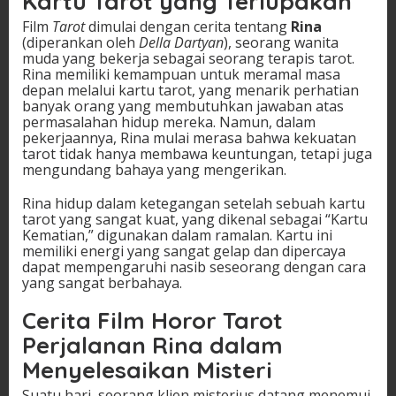
Kartu Tarot yang Terlupakan
Film
Tarot
dimulai dengan cerita tentang
Rina
(diperankan oleh
Della Dartyan
), seorang wanita
muda yang bekerja sebagai seorang terapis tarot.
Rina memiliki kemampuan untuk meramal masa
depan melalui kartu tarot, yang menarik perhatian
banyak orang yang membutuhkan jawaban atas
permasalahan hidup mereka. Namun, dalam
pekerjaannya, Rina mulai merasa bahwa kekuatan
tarot tidak hanya membawa keuntungan, tetapi juga
mengundang bahaya yang mengerikan.
Rina hidup dalam ketegangan setelah sebuah kartu
tarot yang sangat kuat, yang dikenal sebagai “Kartu
Kematian,” digunakan dalam ramalan. Kartu ini
memiliki energi yang sangat gelap dan dipercaya
dapat mempengaruhi nasib seseorang dengan cara
yang sangat berbahaya.
Cerita Film Horor Tarot
Perjalanan Rina dalam
Menyelesaikan Misteri
Suatu hari, seorang klien misterius datang menemui