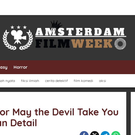
tasy
Horror
sah nyata
fiksi ilmiah
cerita detektif
film komedi
aksi
ror May the Devil Take You
n Detail