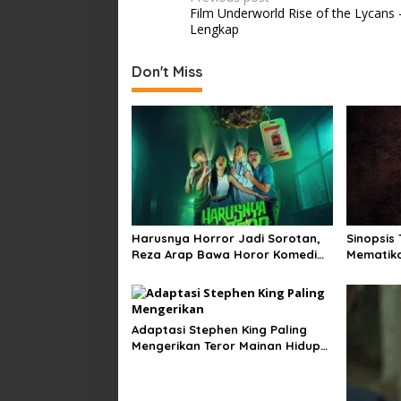
Post
Film Underworld Rise of the Lycans 
navigation
Lengkap
Don't Miss
Harusnya Horror Jadi Sorotan,
Sinopsis
Reza Arap Bawa Horor Komedi
Mematika
ke Bioskop
Musim Di
Adaptasi Stephen King Paling
Mengerikan Teror Mainan Hidup
di The Monkey