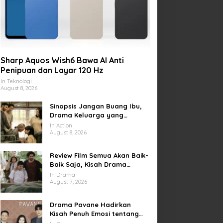
Sharp Aquos Wish6 Bawa AI Anti
Penipuan dan Layar 120 Hz
In Teknologi
August 8, 2026
Sinopsis Jangan Buang Ibu,
Drama Keluarga yang
Menyentuh tentang Kasih
In Action
Sayang dan Bakti kepada
August 8, 2026
Orang Tua
Review Film Semua Akan Baik-
Baik Saja, Kisah Drama
Keluarga yang Sarat Makna
In Drama
tentang Kehilangan dan
August 7, 2026
Harapan
Drama Pavane Hadirkan
Kisah Penuh Emosi tentang
Cinta, Penyesalan, dan