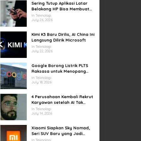
Sering Tutup Aplikasi Latar
Belakang HP Bisa Membuat
Baterai Lebih Boros
In Teknologi
July 26, 2026
Kimi K3 Baru Dirilis, AI China Ini
Langsung Dilirik Microsoft
In Teknologi
July 22, 2026
Google Borong Listrik PLTS
Raksasa untuk Menopang
Pusat Data dan AI
In Teknologi
July 18, 2026
4 Perusahaan Kembali Rekrut
Karyawan setelah AI Tak
Penuhi Harapan
In Teknologi
July 14, 2026
Xiaomi Siapkan Sky Nomad,
Seri SUV Baru yang Jadi
Sorotan Otomotif Dunia
In Teknologi