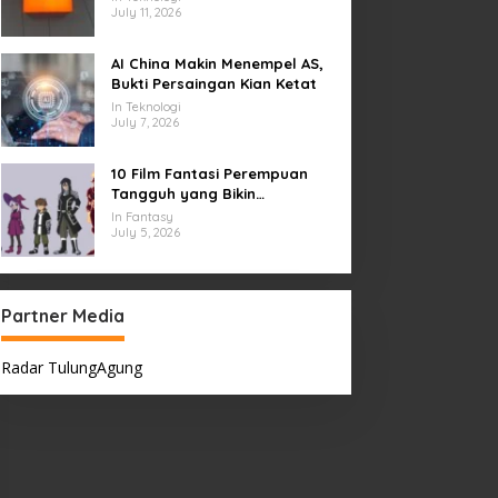
July 11, 2026
AI China Makin Menempel AS,
Bukti Persaingan Kian Ketat
In Teknologi
July 7, 2026
10 Film Fantasi Perempuan
Tangguh yang Bikin
Terinspirasi, Termasuk Damsel
In Fantasy
July 5, 2026
Partner Media
Radar TulungAgung