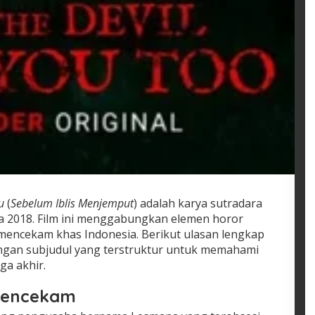
u
(
Sebelum Iblis Menjemput
) adalah karya sutradara
da 2018. Film ini menggabungkan elemen horor
mencekam khas Indonesia. Berikut ulasan lengkap
dengan subjudul yang terstruktur untuk memahami
ga akhir.
Mencekam