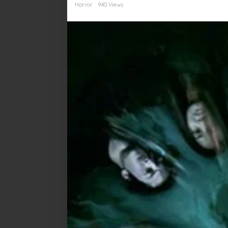
Take
Horror
940 Views
You
dengan
Lengkap
dan
Detail