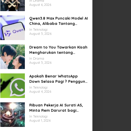
In Drama
Kesempatan Memulai Kembali
August 6, 2026
Qwen3.8 Max Puncaki Model AI
China, Alibaba Tantang
Pemain Global
In Teknologi
August 5, 2026
Dream to You Tawarkan Kisah
Mengharukan tentang
Perjuangan Meraih Mimpi
In Drama
yang Sempat Tertunda
August 5, 2026
Apakah Benar WhatsApp
Down Selasa Pagi ? Pengguna
Kesulitan Kirim Gambar dan
In Teknologi
Video di Sejumlah Wilayah
August 4, 2026
Ribuan Pekerja AI Surati AS,
Minta Rem Darurat bagi
Teknologi Canggih
In Teknologi
August 1, 2026