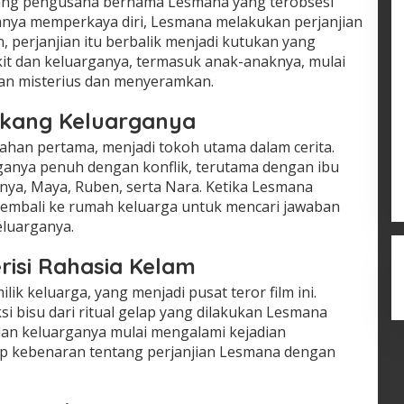
rang pengusaha bernama Lesmana yang terobsesi
nya memperkaya diri, Lesmana melakukan perjanjian
 perjanjian itu berbalik menjadi kutukan yang
it dan keluarganya, termasuk anak-anaknya, mulai
dian misterius dan menyeramkan.
lakang Keluarganya
kahan pertama, menjadi tokoh utama dalam cerita.
ganya penuh dengan konflik, terutama dengan ibu
rinya, Maya, Ruben, serta Nara. Ketika Lesmana
e kembali ke rumah keluarga untuk mencari jawaban
eluarganya.
isi Rahasia Kelam
lik keluarga, yang menjadi pusat teror film ini.
si bisu dari ritual gelap yang dilakukan Lesmana
 dan keluarganya mulai mengalami kejadian
p kebenaran tentang perjanjian Lesmana dengan