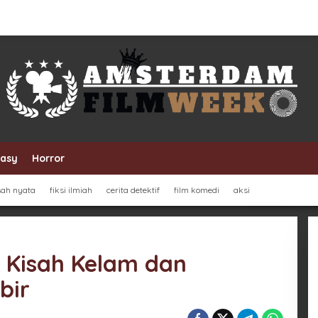
tasy
Horror
sah nyata
fiksi ilmiah
cerita detektif
film komedi
aksi
 Kisah Kelam dan
bir