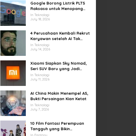
Google Borong Listrik PLTS
Raksasa untuk Menopang
Pusat Data dan AI
In Teknologi
July 18, 2026
4 Perusahaan Kembali Rekrut
Karyawan setelah AI Tak
Penuhi Harapan
In Teknologi
July 14, 2026
Xiaomi Siapkan Sky Nomad,
Seri SUV Baru yang Jadi
Sorotan Otomotif Dunia
In Teknologi
July 11, 2026
AI China Makin Menempel AS,
Bukti Persaingan Kian Ketat
In Teknologi
July 7, 2026
10 Film Fantasi Perempuan
Tangguh yang Bikin
Terinspirasi, Termasuk Damsel
In Fantasy