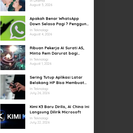
In Drama
yang Sempat Tertunda
August 5, 2026
Apakah Benar WhatsApp
Down Selasa Pagi ? Pengguna
Kesulitan Kirim Gambar dan
In Teknologi
Video di Sejumlah Wilayah
August 4, 2026
Ribuan Pekerja AI Surati AS,
Minta Rem Darurat bagi
Teknologi Canggih
In Teknologi
August 1, 2026
Sering Tutup Aplikasi Latar
Belakang HP Bisa Membuat
Baterai Lebih Boros
In Teknologi
July 26, 2026
Kimi K3 Baru Dirilis, AI China Ini
Langsung Dilirik Microsoft
In Teknologi
July 22, 2026