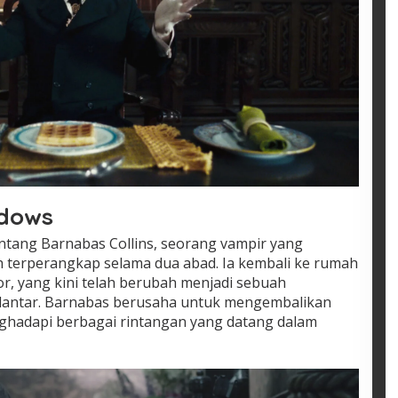
adows
tang Barnabas Collins, seorang vampir yang
ah terperangkap selama dua abad. Ia kembali ke rumah
r, yang kini telah berubah menjadi sebuah
lantar. Barnabas berusaha untuk mengembalikan
ghadapi berbagai rintangan yang datang dalam