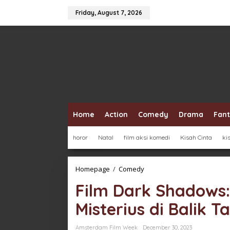
Skip
to
Friday, August 7, 2026
content
Home
Action
Comedy
Drama
Fan
horor
Natal
film aksi komedi
Kisah Cinta
ki
Film
Homepage
/
Comedy
Dark
Film Dark Shadows:
Shadows:
Kisah
Misterius di Balik Ta
Kelam
dan
Misterius
Amsterdam Film Week
December 30, 2023