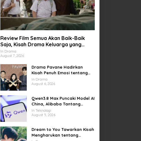
Review Film Semua Akan Baik-Baik
Saja, Kisah Drama Keluarga yang
Sarat Makna tentang Kehilangan dan
In Drama
August 7, 2026
Harapan
Drama Pavane Hadirkan
Kisah Penuh Emosi tentang
Cinta, Penyesalan, dan
In Drama
Kesempatan Memulai Kembali
August 6, 2026
Qwen3.8 Max Puncaki Model AI
China, Alibaba Tantang
Pemain Global
In Teknologi
August 5, 2026
Dream to You Tawarkan Kisah
Mengharukan tentang
Perjuangan Meraih Mimpi