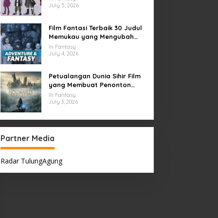
July 5, 2026
Film Fantasi Terbaik 30 Judul
Memukau yang Mengubah
Imajinasi
In Fantasy
July 4, 2026
Petualangan Dunia Sihir Film
yang Membuat Penonton
Terpukau Selamanya
In Fantasy
July 3, 2026
Partner Media
Radar TulungAgung