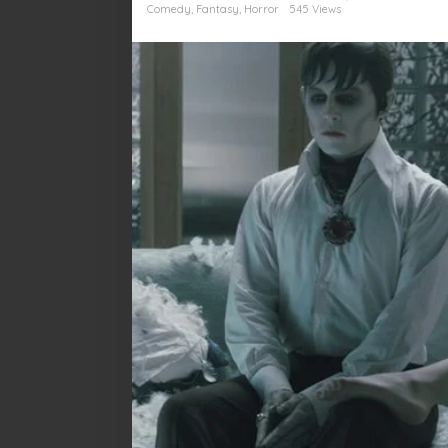
di
Comedy
,
Fantasy
,
Horror
545 Views
Balik
Tabir