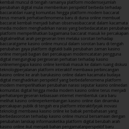
kembali muncul di tengah ramainya platform modern
sejumlah
perubahan digital mulai memberikan perspektif berbeda terhadap
baccarat
dari ruang komunitas hingga platform modern baccarat
terus menarik perhatian
fenomena baru di dunia online membuat
baccarat kembali menjadi bahan observasi
baccarat dalam kacamata
media modern menghadirkan narasi yang berbeda
catatan perubahan
platform memperlihatkan bagaimana baccarat masuk ke percakapan
digital
melihat arah pergeseran tren melalui sorotan terhadap
baccarat
game kasino online muncul dalam sorotan baru di tengah
perubahan gaya platform digital
di balik perubahan zaman kasino
online menjadi bagian dari percakapan modern
catatan pengguna
digital mengungkap pergeseran perhatian terhadap kasino
online
mengapa kasino online kembali masuk ke dalam ruang diskusi
teknologi
perjalanan platform interaktif membawa perbincangan
kasino online ke arah baru
kasino online dalam kacamata budaya
digital menghadirkan perspektif yang berbeda
fenomena platform
modern memperlihatkan perubahan narasi seputar kasino online
dari
komunitas digital hingga media modern kasino online terus menjadi
perhatian
pergeseran kebiasaan internet membentuk cara baru
melihat kasino online
perkembangan kasino online dan dinamika
percakapan publik di tengah era platform interaktif
jejak inovasi
teknologi membawa kasino online ke babak pembahasan yang
berbeda
sorotan terhadap kasino online muncul bersamaan dengan
perubahan lanskap informasi
ketika platform digital berubah arah
kasino online ikut menjadi bahan pengamatan
perspektif baru