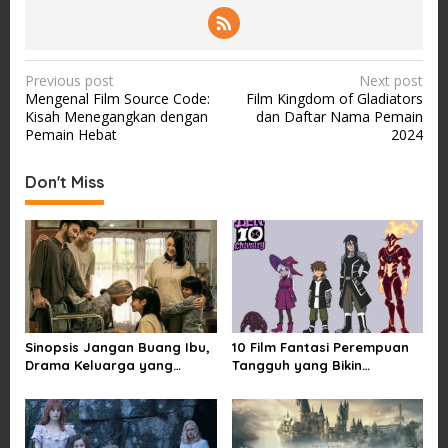
P
Previous post
Next post
Mengenal Film Source Code:
Film Kingdom of Gladiators
o
Kisah Menegangkan dengan
dan Daftar Nama Pemain
s
Pemain Hebat
2024
t
Don't Miss
n
a
v
i
g
a
Sinopsis Jangan Buang Ibu,
10 Film Fantasi Perempuan
t
Drama Keluarga yang
Tangguh yang Bikin
i
Menyentuh tentang Kasih
Terinspirasi, Termasuk
Sayang dan Bakti kepada
Damsel
o
Orang Tua
n