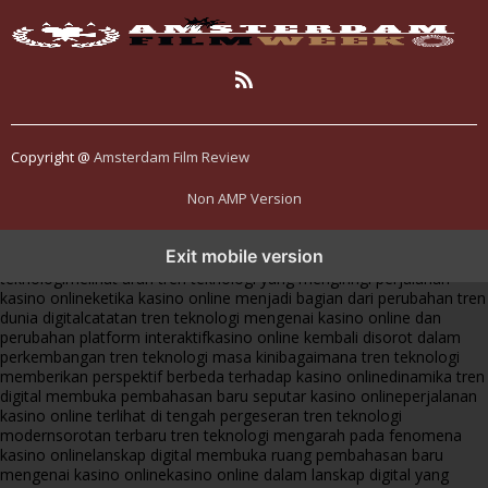
Copyright @
Amsterdam Film Review
Non AMP Version
tren teknologi membawa kasino online ke dalam perbincangan baru
Exit mobile version
di era modern
kasino online muncul seiring pergeseran tren platform
teknologi
melihat arah tren teknologi yang mengiringi perjalanan
kasino online
ketika kasino online menjadi bagian dari perubahan tren
dunia digital
catatan tren teknologi mengenai kasino online dan
perubahan platform interaktif
kasino online kembali disorot dalam
perkembangan tren teknologi masa kini
bagaimana tren teknologi
memberikan perspektif berbeda terhadap kasino online
dinamika tren
digital membuka pembahasan baru seputar kasino online
perjalanan
kasino online terlihat di tengah pergeseran tren teknologi
modern
sorotan terbaru tren teknologi mengarah pada fenomena
kasino online
lanskap digital membuka ruang pembahasan baru
mengenai kasino online
kasino online dalam lanskap digital yang