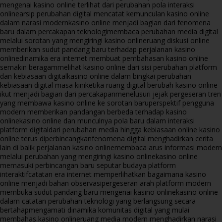
mengenai kasino online terlihat dari perubahan pola interaksi
online
arsip perubahan digital mencatat kemunculan kasino online
dalam narasi modern
kasino online menjadi bagian dari fenomena
baru dalam percakapan teknologi
membaca perubahan media digital
melalui sorotan yang mengiringi kasino online
ruang diskusi online
memberikan sudut pandang baru terhadap perjalanan kasino
online
dinamika era internet membuat pembahasan kasino online
semakin beragam
melihat kasino online dari sisi perubahan platform
dan kebiasaan digital
kasino online dalam bingkai perubahan
kebiasaan digital masa kini
ketika ruang digital berubah kasino online
ikut menjadi bagian dari percakapan
menelusuri jejak pergeseran tren
yang membawa kasino online ke sorotan baru
perspektif pengguna
modern memberikan pandangan berbeda terhadap kasino
online
kasino online dan munculnya pola baru dalam interaksi
platform digital
dari perubahan media hingga kebiasaan online kasino
online terus diperbincangkan
fenomena digital menghadirkan cerita
lain di balik perjalanan kasino online
membaca arus informasi modern
melalui perubahan yang mengiringi kasino online
kasino online
memasuki perbincangan baru seputar budaya platform
interaktif
catatan era internet memperlihatkan bagaimana kasino
online menjadi bahan observasi
pergeseran arah platform modern
membuka sudut pandang baru mengenai kasino online
kasino online
dalam catatan perubahan teknologi yang berlangsung secara
bertahap
mengamati dinamika komunitas digital yang mulai
membahas kasino online
ruang media modern menghadirkan narasi