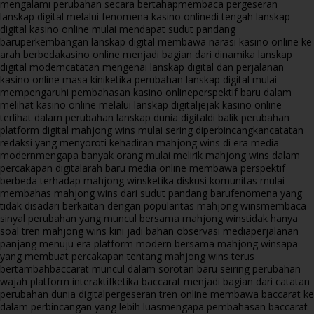
mengalami perubahan secara bertahap
membaca pergeseran
lanskap digital melalui fenomena kasino online
di tengah lanskap
digital kasino online mulai mendapat sudut pandang
baru
perkembangan lanskap digital membawa narasi kasino online ke
arah berbeda
kasino online menjadi bagian dari dinamika lanskap
digital modern
catatan mengenai lanskap digital dan perjalanan
kasino online masa kini
ketika perubahan lanskap digital mulai
mempengaruhi pembahasan kasino online
perspektif baru dalam
melihat kasino online melalui lanskap digital
jejak kasino online
terlihat dalam perubahan lanskap dunia digital
di balik perubahan
platform digital mahjong wins mulai sering diperbincangkan
catatan
redaksi yang menyoroti kehadiran mahjong wins di era media
modern
mengapa banyak orang mulai melirik mahjong wins dalam
percakapan digital
arah baru media online membawa perspektif
berbeda terhadap mahjong wins
ketika diskusi komunitas mulai
membahas mahjong wins dari sudut pandang baru
fenomena yang
tidak disadari berkaitan dengan popularitas mahjong wins
membaca
sinyal perubahan yang muncul bersama mahjong wins
tidak hanya
soal tren mahjong wins kini jadi bahan observasi media
perjalanan
panjang menuju era platform modern bersama mahjong wins
apa
yang membuat percakapan tentang mahjong wins terus
bertambah
baccarat muncul dalam sorotan baru seiring perubahan
wajah platform interaktif
ketika baccarat menjadi bagian dari catatan
perubahan dunia digital
pergeseran tren online membawa baccarat ke
dalam perbincangan yang lebih luas
mengapa pembahasan baccarat