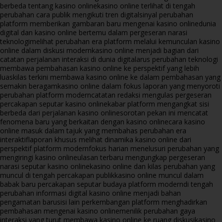
berbeda tentang kasino online
kasino online terlihat di tengah
perubahan cara publik mengikuti tren digital
sinyal perubahan
platform memberikan gambaran baru mengenai kasino online
dunia
digital dan kasino online bertemu dalam pergeseran narasi
teknologi
melihat perubahan era platform melalui kemunculan kasino
online dalam diskusi modern
kasino online menjadi bagian dari
catatan perjalanan interaksi di dunia digital
arus perubahan teknologi
membawa pembahasan kasino online ke perspektif yang lebih
luas
kilas terkini membawa kasino online ke dalam pembahasan yang
semakin beragam
kasino online dalam fokus laporan yang menyoroti
perubahan platform modern
catatan redaksi mengulas pergeseran
percakapan seputar kasino online
kabar platform mengangkat sisi
berbeda dari perjalanan kasino online
sorotan pekan ini mencatat
fenomena baru yang berkaitan dengan kasino online
cara kasino
online masuk dalam tajuk yang membahas perubahan era
interaktif
laporan khusus melihat dinamika kasino online dari
perspektif platform modern
fokus harian menelusuri perubahan yang
mengiringi kasino online
ulasan terbaru mengungkap pergeseran
narasi seputar kasino online
kasino online dan kilas perubahan yang
muncul di tengah percakapan publik
kasino online muncul dalam
babak baru percakapan seputar budaya platform modern
di tengah
perubahan informasi digital kasino online menjadi bahan
pengamatan baru
sisi lain perkembangan platform menghadirkan
pembahasan mengenai kasino online
menilik perubahan gaya
interaksi yang turut membawa kasino online ke ruang diskusi
kasino