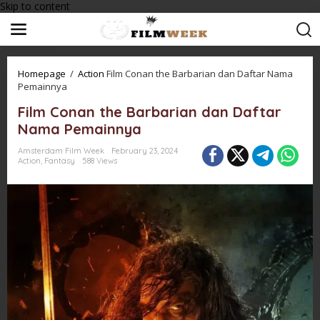
Skip to content
Homepage
/
Action
Film Conan the Barbarian dan Daftar Nama
Pemainnya
Film Conan the Barbarian dan Daftar
Nama Pemainnya
Amsterdam Film Week
February 23, 2024
Action
,
Fantasy
588 Views