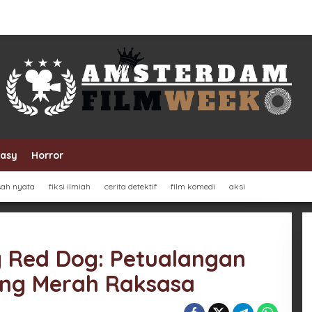
tasy
Horror
sah nyata
fiksi ilmiah
cerita detektif
film komedi
aksi
ig Red Dog: Petualangan
ing Merah Raksasa