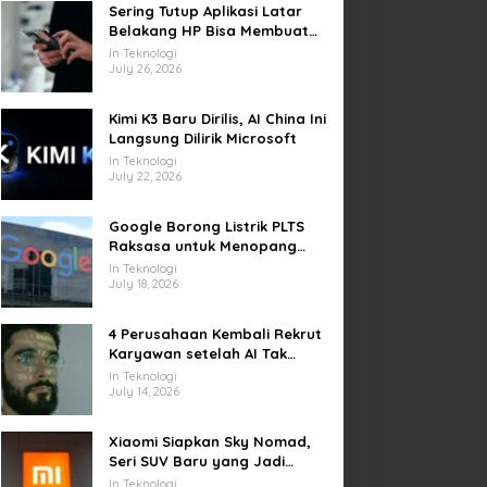
Sering Tutup Aplikasi Latar
Belakang HP Bisa Membuat
Baterai Lebih Boros
In Teknologi
July 26, 2026
Kimi K3 Baru Dirilis, AI China Ini
Langsung Dilirik Microsoft
In Teknologi
July 22, 2026
Google Borong Listrik PLTS
Raksasa untuk Menopang
Pusat Data dan AI
In Teknologi
July 18, 2026
4 Perusahaan Kembali Rekrut
Karyawan setelah AI Tak
Penuhi Harapan
In Teknologi
July 14, 2026
Xiaomi Siapkan Sky Nomad,
Seri SUV Baru yang Jadi
Sorotan Otomotif Dunia
In Teknologi