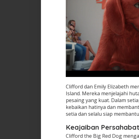
Clifford dan Emily Elizabeth m
Island. Mereka menjelajahi hu
pesaing yang kuat. Dalam seti
kebaikan hatinya dan membantu
setia dan selalu siap memban
Keajaiban Persahaba
Clifford the Big Red Dog meng