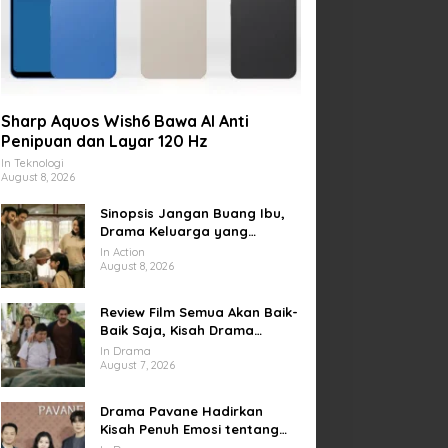
Sharp Aquos Wish6 Bawa AI Anti
Penipuan dan Layar 120 Hz
In Teknologi
August 8, 2026
Sinopsis Jangan Buang Ibu,
Drama Keluarga yang
Menyentuh tentang Kasih
In Action
Sayang dan Bakti kepada
August 8, 2026
Orang Tua
Review Film Semua Akan Baik-
Baik Saja, Kisah Drama
Keluarga yang Sarat Makna
In Drama
tentang Kehilangan dan
August 7, 2026
Harapan
Drama Pavane Hadirkan
Kisah Penuh Emosi tentang
Cinta, Penyesalan, dan