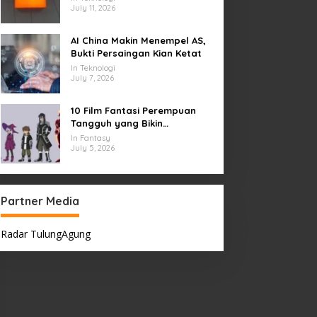
July 11, 2026
AI China Makin Menempel AS,
Bukti Persaingan Kian Ketat
In Teknologi
July 7, 2026
10 Film Fantasi Perempuan
Tangguh yang Bikin
Terinspirasi, Termasuk Damsel
In Fantasy
July 5, 2026
Partner Media
Radar TulungAgung