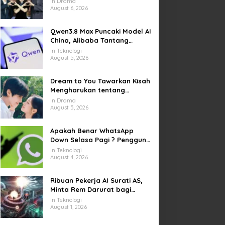
In Drama
Kesempatan Memulai Kembali
August 6, 2026
Qwen3.8 Max Puncaki Model AI
China, Alibaba Tantang
Pemain Global
In Teknologi
August 5, 2026
Dream to You Tawarkan Kisah
Mengharukan tentang
Perjuangan Meraih Mimpi
In Drama
yang Sempat Tertunda
August 5, 2026
Apakah Benar WhatsApp
Down Selasa Pagi ? Pengguna
Kesulitan Kirim Gambar dan
In Teknologi
Video di Sejumlah Wilayah
August 4, 2026
Ribuan Pekerja AI Surati AS,
Minta Rem Darurat bagi
Teknologi Canggih
In Teknologi
August 1, 2026