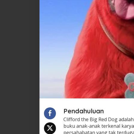
Pendahuluan
Clifford the Big Red Dog adala
buku anak-anak terkenal karya
persahabatan yang tak terduga