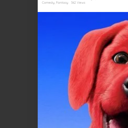
Besar
Comedy
,
Fantasy
362 Views
Bersama
Anjing
Merah
Raksasa