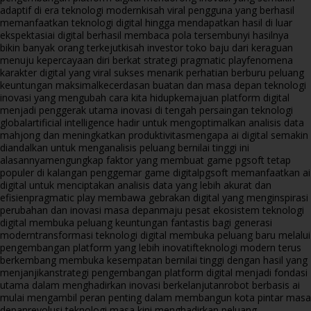
adaptif di era teknologi modern
kisah viral pengguna yang berhasil
memanfaatkan teknologi digital hingga mendapatkan hasil di luar
ekspektasi
ai digital berhasil membaca pola tersembunyi hasilnya
bikin banyak orang terkejut
kisah investor toko baju dari keraguan
menuju kepercayaan diri berkat strategi pragmatic play
fenomena
karakter digital yang viral sukses menarik perhatian berburu peluang
keuntungan maksimal
kecerdasan buatan dan masa depan teknologi
inovasi yang mengubah cara kita hidup
kemajuan platform digital
menjadi penggerak utama inovasi di tengah persaingan teknologi
global
artificial intelligence hadir untuk mengoptimalkan analisis data
mahjong dan meningkatkan produktivitas
mengapa ai digital semakin
diandalkan untuk menganalisis peluang bernilai tinggi ini
alasannya
mengungkap faktor yang membuat game pgsoft tetap
populer di kalangan penggemar game digital
pgsoft memanfaatkan ai
digital untuk menciptakan analisis data yang lebih akurat dan
efisien
pragmatic play membawa gebrakan digital yang menginspirasi
perubahan dan inovasi masa depan
maju pesat ekosistem teknologi
digital membuka peluang keuntungan fantastis bagi generasi
modern
transformasi teknologi digital membuka peluang baru melalui
pengembangan platform yang lebih inovatif
teknologi modern terus
berkembang membuka kesempatan bernilai tinggi dengan hasil yang
menjanjikan
strategi pengembangan platform digital menjadi fondasi
utama dalam menghadirkan inovasi berkelanjutan
robot berbasis ai
mulai mengambil peran penting dalam membangun kota pintar masa
depan
revolusi teknologi masa kini menghadirkan peluang