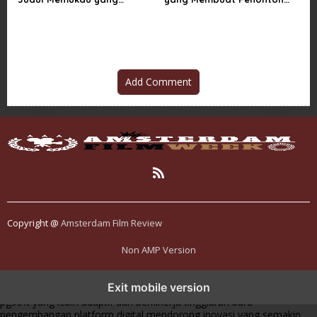
Mengubah Imajinasi
Terpukau Selamanya
Add Comment
Copyright @
Amsterdam Film Review
Non AMP Version
transformasi digital pragmatic play menjadi inspirasi baru dalam
Exit mobile version
menghadirkan inovasi berkualitas
ai digital menjadi kunci analisis data
pgsoft yang lebih adaptif dan berkinerja tinggi
arah baru
pengembangan platform digital mendorong inovasi yang semakin