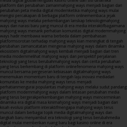
media digital global
mengulas kasino online dari sisi dinamika
platform dan perubahan zaman
mahjong ways menjadi bagian dari
perubahan peta media digital modern
ketika mahjong ways mulai
mengisi percakapan di berbagai platform online
membaca jejak
mahjong ways melalui perkembangan lanskap teknologi
mahjong
ways dan narasi baru yang muncul di era media interaktif
bagaimana
mahjong ways menarik perhatian komunitas digital modern
mahjong
ways hadir membawa warna berbeda dalam pembahasan
platform
sorotan terhadap mahjong ways kian meningkat di tengah
perubahan zaman
catatan mengenai mahjong ways dalam dinamika
ekosistem digital
mahjong ways kembali menjadi bagian dari tren
media modern
melihat mahjong ways dari perspektif perjalanan
teknologi yang terus berubah
mahjong ways dan cerita perubahan
yang terus berkembang di platform online
fenomena mahjong ways
muncul bersama pergeseran kebiasaan digital
mahjong ways
menemukan momentum baru di tengah laju inovasi media
dari
komunitas ke media mahjong ways terus menjadi
perhatian
mengurai popularitas mahjong ways melalui sudut pandang
platform modern
mahjong ways dalam lintasan perubahan media
yang terus bergerak
perkembangan mahjong ways mencerminkan
dinamika era digital masa kini
mahjong ways menjadi bagian dari
kisah evolusi platform interaktif
mengapa mahjong ways terus
muncul dalam berbagai topik media digital
mahjong ways dan
langkah baru menyambut era teknologi yang terus berubah
media
digital mulai memberikan ruang baru bagi kasino online di era