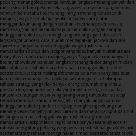
peluang menang slot
bonanza panduan lengkap menang banyak dari
mesin slot terbaru pelajari sekarang
gates of olympus jangan main
sebelum kamu tahu tips menang ini
ingin menang konsisten di
mahjong ways 2 simak tips berikut ini
parlay cara pintar
menggandakan uang dengan taruhan sederhana
poker rahasia
memenangkan pot besar di meja poker online jangan sampai
ketinggalan
roulette cara menghitung peluang agar tidak kalah
lagi
starlight princess cara mudah mendapatkan jackpot dari slot
favoritmu jangan sampai ketinggalan
sugar rush rahasia
mendapatkan bonus dan jackpot yang tidak banyak diketahui baca
tipsnya
tips ampuh main mahjong ways 2 agar selalu menang
wild
bounty showdown panduan lengkap menang di slot dengan mudah
klik untuk tahu lebih
black scatter rahasia menggunakan simbol
scatter untuk jackpot melimpah
bonanza pola main yang bisa buat
kamu jadi pemenang sejati pelajari sekarang
gates of olympus
rahasia strategi yang tidak banyak orang tahu
mahjong wins 2
panduan lengkap untuk pemula yang ingin menang terus
parlay
rahasia keuntungan besar yang jarang orang tahu
poker strategi
terbukti membuat kamu menang lebih banyak jangan sampai
ketinggalan
roulette panduan lengkap menghitung peluang dan
menang besar
starlight princess cara mudah meraih jackpot dari slot
ini jangan sampai ketinggalan
sugar rush strategi rahasia
mendapatkan jackpot lebih cepat baca tipsnya sekarang
baccarat
rahasia menghitung peluang yang pemain profesional gunakan
black
scatter strategi rahasia menggunakan simbol scatter
bonanza teknik