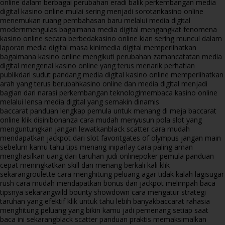
online dalam berbagai perubahan era
di balik perkembangan media
digital kasino online mulai sering menjadi sorotan
kasino online
menemukan ruang pembahasan baru melalui media digital
modern
mengulas bagaimana media digital mengangkat fenomena
kasino online secara berbeda
kasino online kian sering muncul dalam
laporan media digital masa kini
media digital memperlihatkan
bagaimana kasino online mengikuti perubahan zaman
catatan media
digital mengenai kasino online yang terus menarik perhatian
publik
dari sudut pandang media digital kasino online memperlihatkan
arah yang terus berubah
kasino online dan media digital menjadi
bagian dari narasi perkembangan teknologi
membaca kasino online
melalui lensa media digital yang semakin dinamis
baccarat panduan lengkap pemula untuk menang di meja baccarat
online klik disini
bonanza cara mudah menyusun pola slot yang
menguntungkan jangan lewatkan
black scatter cara mudah
mendapatkan jackpot dari slot favorit
gates of olympus jangan main
sebelum kamu tahu tips menang ini
parlay cara paling aman
menghasilkan uang dari taruhan judi online
poker pemula panduan
cepat meningkatkan skill dan menang berkali kali klik
sekarang
roulette cara menghitung peluang agar tidak kalah lagi
sugar
rush cara mudah mendapatkan bonus dan jackpot melimpah baca
tipsnya sekarang
wild bounty showdown cara mengatur strategi
taruhan yang efektif klik untuk tahu lebih banyak
baccarat rahasia
menghitung peluang yang bikin kamu jadi pemenang setiap saat
baca ini sekarang
black scatter panduan praktis memaksimalkan