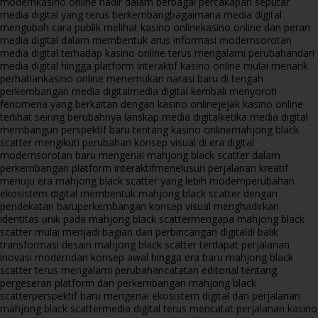
modern
kasino online hadir dalam berbagai percakapan seputar
media digital yang terus berkembang
bagaimana media digital
mengubah cara publik melihat kasino online
kasino online dan peran
media digital dalam membentuk arus informasi modern
sorotan
media digital terhadap kasino online terus mengalami perubahan
dari
media digital hingga platform interaktif kasino online mulai menarik
perhatian
kasino online menemukan narasi baru di tengah
perkembangan media digital
media digital kembali menyoroti
fenomena yang berkaitan dengan kasino online
jejak kasino online
terlihat seiring berubahnya lanskap media digital
ketika media digital
membangun perspektif baru tentang kasino online
mahjong black
scatter mengikuti perubahan konsep visual di era digital
modern
sorotan baru mengenai mahjong black scatter dalam
perkembangan platform interaktif
menelusuri perjalanan kreatif
menuju era mahjong black scatter yang lebih modern
perubahan
ekosistem digital membentuk mahjong black scatter dengan
pendekatan baru
perkembangan konsep visual menghadirkan
identitas unik pada mahjong black scatter
mengapa mahjong black
scatter mulai menjadi bagian dari perbincangan digital
di balik
transformasi desain mahjong black scatter terdapat perjalanan
inovasi modern
dari konsep awal hingga era baru mahjong black
scatter terus mengalami perubahan
catatan editorial tentang
pergeseran platform dan perkembangan mahjong black
scatter
perspektif baru mengenai ekosistem digital dan perjalanan
mahjong black scatter
media digital terus mencatat perjalanan kasino