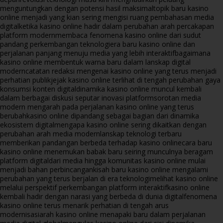
menguntungkan dengan potensi hasil maksimal
topik baru kasino
online menjadi yang kian sering mengisi ruang pembahasan media
digital
ketika kasino online hadir dalam perubahan arah percakapan
platform modern
membaca fenomena kasino online dari sudut
pandang perkembangan teknologi
era baru kasino online dan
perjalanan panjang menuju media yang lebih interaktif
bagaimana
kasino online membentuk warna baru dalam lanskap digital
modern
catatan redaksi mengenai kasino online yang terus menjadi
perhatian publik
jejak kasino online terlihat di tengah perubahan gaya
konsumsi konten digital
dinamika kasino online muncul kembali
dalam berbagai diskusi seputar inovasi platform
sorotan media
modern mengarah pada perjalanan kasino online yang terus
berubah
kasino online dipandang sebagai bagian dari dinamika
ekosistem digital
mengapa kasino online sering dikaitkan dengan
perubahan arah media modern
lanskap teknologi terbaru
memberikan pandangan berbeda terhadap kasino online
cara baru
kasino online menemukan babak baru seiring munculnya beragam
platform digital
dari media hingga komunitas kasino online mulai
menjadi bahan perbincangan
kisah baru kasino online mengalami
perubahan yang terus berjalan di era teknologi
melihat kasino online
melalui perspektif perkembangan platform interaktif
kasino online
kembali hadir dengan narasi yang berbeda di dunia digital
fenomena
kasino online terus menarik perhatian di tengah arus
modernisasi
arah kasino online menapaki baru dalam perjalanan