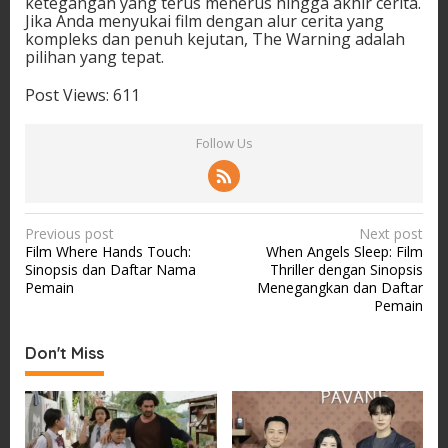
ketegangan yang terus menerus hingga akhir cerita.
Jika Anda menyukai film dengan alur cerita yang
kompleks dan penuh kejutan, The Warning adalah
pilihan yang tepat.
Post Views:
611
Follow Us
P
Previous post
Next post
Film Where Hands Touch:
When Angels Sleep: Film
o
Sinopsis dan Daftar Nama
Thriller dengan Sinopsis
s
Pemain
Menegangkan dan Daftar
Pemain
t
n
Don't Miss
a
v
i