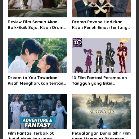
g
a
t
Review Film Semua Akan
Drama Pavane Hadirkan
i
Baik-Baik Saja, Kisah Drama
Kisah Penuh Emosi tentang
Keluarga yang Sarat Makna
Cinta, Penyesalan, dan
o
tentang Kehilangan dan
Kesempatan Memulai
n
Harapan
Kembali
Dream to You Tawarkan
10 Film Fantasi Perempuan
Kisah Mengharukan tentang
Tangguh yang Bikin
Perjuangan Meraih Mimpi
Terinspirasi, Termasuk
yang Sempat Tertunda
Damsel
Film Fantasi Terbaik 30
Petualangan Dunia Sihir Film
Judul Memukau yang
yang Membuat Penonton