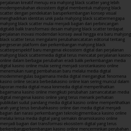
perjalanan kreatif menuju era mahjong black scatter yang lebih
modern
perubahan ekosistem digital membentuk mahjong black
scatter dengan pendekatan baru
perkembangan konsep visual
menghadirkan identitas unik pada mahjong black scatter
mengapa
mahjong black scatter mulai menjadi bagian dari perbincangan
digital
di balik transformasi desain mahjong black scatter terdapat
perjalanan inovasi modern
dari konsep awal hingga era baru mahjong
black scatter terus mengalami perubahan
catatan editorial tentang
pergeseran platform dan perkembangan mahjong black
scatter
perspektif baru mengenai ekosistem digital dan perjalanan
mahjong black scatter
media digital terus mencatat perjalanan kasino
online dalam berbagai perubahan era
di balik perkembangan media
digital kasino online mulai sering menjadi sorotan
kasino online
menemukan ruang pembahasan baru melalui media digital
modern
mengulas bagaimana media digital mengangkat fenomena
kasino online secara berbeda
kasino online kian sering muncul dalam
laporan media digital masa kini
media digital memperlihatkan
bagaimana kasino online mengikuti perubahan zaman
catatan media
digital mengenai kasino online yang terus menarik perhatian
publik
dari sudut pandang media digital kasino online memperlihatkan
arah yang terus berubah
kasino online dan media digital menjadi
bagian dari narasi perkembangan teknologi
membaca kasino online
melalui lensa media digital yang semakin dinamis
kasino online
menjadi bagian dari transformasi ekosistem digital yang terus
berkembang
perkembangan kasino online mencerminkan perubahan