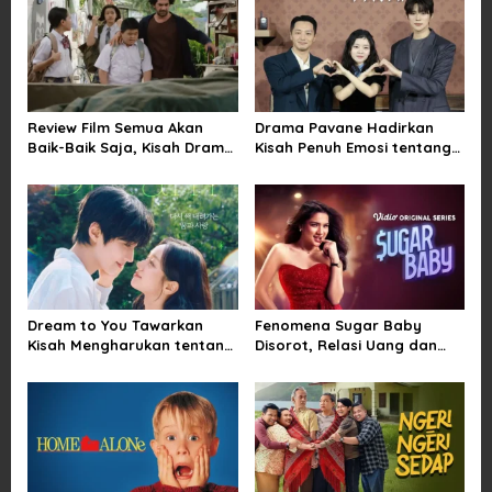
v
i
g
a
Review Film Semua Akan
Drama Pavane Hadirkan
t
Baik-Baik Saja, Kisah Drama
Kisah Penuh Emosi tentang
i
Keluarga yang Sarat Makna
Cinta, Penyesalan, dan
tentang Kehilangan dan
Kesempatan Memulai
o
Harapan
Kembali
n
Dream to You Tawarkan
Fenomena Sugar Baby
Kisah Mengharukan tentang
Disorot, Relasi Uang dan
Perjuangan Meraih Mimpi
Kuasa di Balik Kemewahan
yang Sempat Tertunda