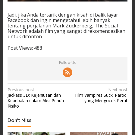
Jadi, jika Anda tertarik dengan kisah di balik layar
Facebook dan ingin mengetahui lebih banyak
tentang perjalanan Mark Zuckerberg, The Social
Network adalah film yang sangat direkomendasikan
untuk ditonton.
Post Views:
488
Follow Us
P
Previous post
Next post
Jackass 3D: Kejeniusan dan
Film Vampires Suck: Parodi
o
Kebebalan dalam Aksi Penuh
yang Mengocok Perut
s
Risiko
t
Don't Miss
n
a