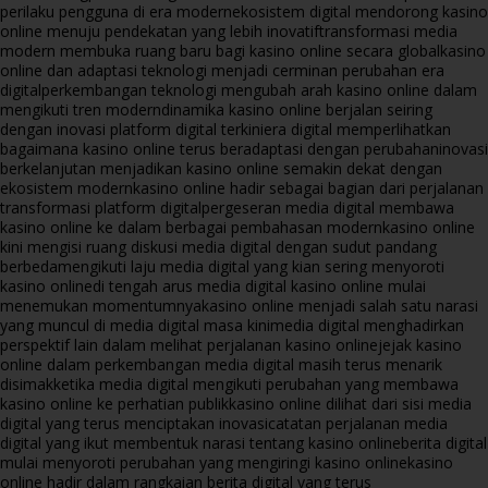
perilaku pengguna di era modern
ekosistem digital mendorong kasino
online menuju pendekatan yang lebih inovatif
transformasi media
modern membuka ruang baru bagi kasino online secara global
kasino
online dan adaptasi teknologi menjadi cerminan perubahan era
digital
perkembangan teknologi mengubah arah kasino online dalam
mengikuti tren modern
dinamika kasino online berjalan seiring
dengan inovasi platform digital terkini
era digital memperlihatkan
bagaimana kasino online terus beradaptasi dengan perubahan
inovasi
berkelanjutan menjadikan kasino online semakin dekat dengan
ekosistem modern
kasino online hadir sebagai bagian dari perjalanan
transformasi platform digital
pergeseran media digital membawa
kasino online ke dalam berbagai pembahasan modern
kasino online
kini mengisi ruang diskusi media digital dengan sudut pandang
berbeda
mengikuti laju media digital yang kian sering menyoroti
kasino online
di tengah arus media digital kasino online mulai
menemukan momentumnya
kasino online menjadi salah satu narasi
yang muncul di media digital masa kini
media digital menghadirkan
perspektif lain dalam melihat perjalanan kasino online
jejak kasino
online dalam perkembangan media digital masih terus menarik
disimak
ketika media digital mengikuti perubahan yang membawa
kasino online ke perhatian publik
kasino online dilihat dari sisi media
digital yang terus menciptakan inovasi
catatan perjalanan media
digital yang ikut membentuk narasi tentang kasino online
berita digital
mulai menyoroti perubahan yang mengiringi kasino online
kasino
online hadir dalam rangkaian berita digital yang terus