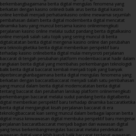
berkembang
bagaimana berita digital mengulas fenomena yang
berkaitan dengan kasino online
di balik arus berita digital kasino
online kembali menjadi perhatian
kasino online mewarnai sejumlah
pembahasan dalam berita digital modern
berita digital mencatat
dinamika baru yang muncul bersama kasino online
mengikuti
perjalanan kasino online melalui sudut pandang berita digital
kasino
online menjadi salah satu topik yang sering muncul di berita
digital
catatan berita digital mengenai kasino online dan perubahan
era teknologi
ketika berita digital memberikan perspektif baru
terhadap kasino online
berita digital mulai menyoroti perjalanan
baccarat di tengah perubahan platform modern
baccarat hadir dalam
rangkaian berita digital yang membahas perkembangan teknologi
di
balik berita digital baccarat kembali menjadi topik yang banyak
diperbincangkan
bagaimana berita digital mengulas fenomena yang
berkaitan dengan baccarat
baccarat menjadi salah satu pembahasan
yang muncul dalam berita digital modern
catatan berita digital
tentang baccarat dan perubahan lanskap platform online
mengikuti
perkembangan baccarat melalui sudut pandang berita digital
berita
digital memberikan perspektif baru terhadap dinamika baccarat
ketika
berita digital mengangkat kisah perjalanan baccarat di era
teknologi
baccarat kian sering muncul dalam berbagai laporan berita
digital masa kini
wawasan digital membuka perspektif baru mengenai
perjalanan baccarat
baccarat menjadi bagian dari wawasan digital
yang terus berkembang
mengulas baccarat melalui pendekatan
wawasan digital yang lebih luas
di balik baccarat terdapat wawasan