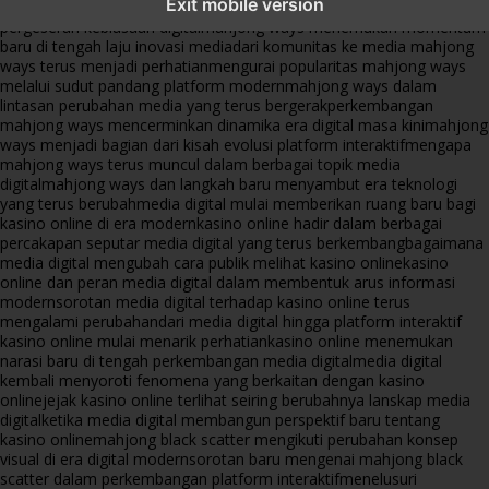
Exit mobile version
platform online
fenomena mahjong ways muncul bersama
pergeseran kebiasaan digital
mahjong ways menemukan momentum
baru di tengah laju inovasi media
dari komunitas ke media mahjong
ways terus menjadi perhatian
mengurai popularitas mahjong ways
melalui sudut pandang platform modern
mahjong ways dalam
lintasan perubahan media yang terus bergerak
perkembangan
mahjong ways mencerminkan dinamika era digital masa kini
mahjong
ways menjadi bagian dari kisah evolusi platform interaktif
mengapa
mahjong ways terus muncul dalam berbagai topik media
digital
mahjong ways dan langkah baru menyambut era teknologi
yang terus berubah
media digital mulai memberikan ruang baru bagi
kasino online di era modern
kasino online hadir dalam berbagai
percakapan seputar media digital yang terus berkembang
bagaimana
media digital mengubah cara publik melihat kasino online
kasino
online dan peran media digital dalam membentuk arus informasi
modern
sorotan media digital terhadap kasino online terus
mengalami perubahan
dari media digital hingga platform interaktif
kasino online mulai menarik perhatian
kasino online menemukan
narasi baru di tengah perkembangan media digital
media digital
kembali menyoroti fenomena yang berkaitan dengan kasino
online
jejak kasino online terlihat seiring berubahnya lanskap media
digital
ketika media digital membangun perspektif baru tentang
kasino online
mahjong black scatter mengikuti perubahan konsep
visual di era digital modern
sorotan baru mengenai mahjong black
scatter dalam perkembangan platform interaktif
menelusuri